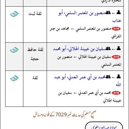
سخبرة الأزدي
👤←👥
منصور بن المعتمر السلمي، أبو
ثقة ثبت
عتاب
منصور بن المعتمر السلمي ← مجاهد بن جبر
القرشي
👤←👥
سفيان بن عيينة الهلالي، أبو محمد
ثقة حافظ
سفيان بن عيينة الهلالي ← منصور بن
حجة
المعتمر السلمي
👤←👥
محمد بن أبي عمر العدني، أبو عبد
ثقة
الله
محمد بن أبي عمر العدني ← سفيان بن
عيينة الهلالي
صحیح مسلم کی حدیث نمبر 7029 کے فوائد و مسائل
مولانا عبد العزیز علوی