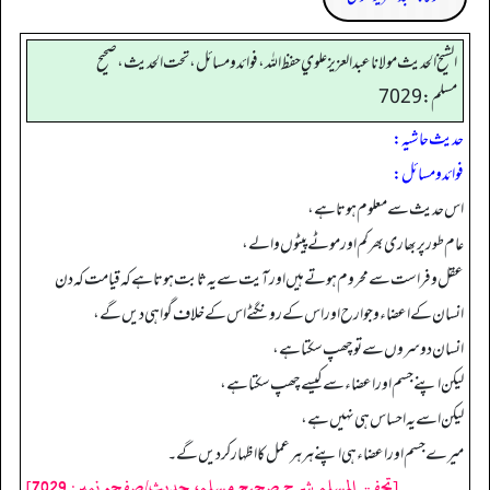
الشيخ الحديث مولانا عبدالعزيز علوي حفظ الله، فوائد و مسائل، تحت الحديث ، صحيح
مسلم: 7029
حدیث حاشیہ:
فوائد ومسائل:
اس حدیث سے معلوم ہوتا ہے،
عام طور پر بھاری بھرکم اور موٹے پیٹوں والے،
عقل و فراست سے محروم ہوتے ہیں اورآیت سے یہ ثابت ہوتا ہے کہ قیامت کہ دن
انسان کے اعضاء وجوارح اور اس کے رونگٹے اس کے خلاف گواہی دیں گے،
انسان دوسروں سے تو چھپ سکتا ہے،
لیکن اپنے جسم اور اعضاء سے کیسے چھپ سکتا ہے،
لیکن اسے یہ احساس ہی نہیں ہے،
میرے جسم اور اعضاء ہی اپنے ہرہر عمل کا اظہار کردیں گے۔
[تحفۃ المسلم شرح صحیح مسلم، حدیث/صفحہ نمبر: 7029]