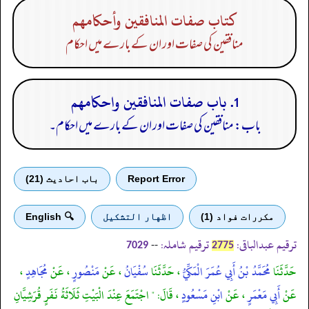
كتاب صفات المنافقين وأحكامهم
منافقین کی صفات اور ان کے بارے میں احکام
1. باب صفات المنافقين واحكامهم
باب: منافقین کی صفات اور ان کے بارے میں احکام۔
Report Error
باب احادیث (21)
مكررات فواد (1)
اظهار التشكيل
🔍 English
ترقیم عبدالباقی:
ترقیم شاملہ:
--
7029
2775
حَدَّثَنَا
مُحَمَّدُ بْنُ أَبِي عُمَرَ الْمَكِّيُّ
، حَدَّثَنَا
سُفْيَانُ
، عَنْ
مَنْصُورٍ
، عَنْ
مُجَاهِدٍ
،
عَنْ
أَبِي مَعْمَرٍ
، عَنْ
ابْنِ مَسْعُودٍ
، قَالَ: " اجْتَمَعَ عِنْدَ الْبَيْتِ ثَلَاثَةُ نَفَرٍ قُرَشِيَّانِ