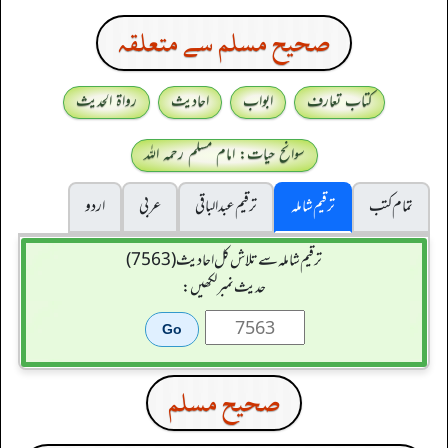
صحيح مسلم سے متعلقہ
کتاب تعارف
ابواب
احادیث
رواۃ الحدیث
سوانح حیات: امام مسلم رحمہ اللہ
تمام کتب
ترقیم شاملہ
ترقيم عبدالباقی
عربی
اردو
ترقیم شاملہ سے تلاش کل احادیث (7563)
حدیث نمبر لکھیں:
صحيح مسلم