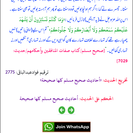
سنتا۔ تیسرے نے کہا: اگر ہم اونچا بولیں تو وہ سنتا ہے تو پھر ہم آہستہ بولیں تو بھی سنتا ہے۔
«وَمَا كُنْتُمْ تَسْتَتِرُونَ أَنْ يَشْهَدَ
اس پر اللہ عزوجل نے (یہ آیتیں) نازل فرمائیں:
عَلَيْكُمْ سَمْعُكُمْ وَلَا أَبْصَارُكُمْ وَلَا جُلُودُكُمْ»
”
تم اس لیے (اپنی باتیں) نہیں
چھپا رہے تھے کہ تمہارے خلاف تمہارے کان گواہی دیں گے اور نہ تمہاری آنکھیں اور نہ
[صحيح مسلم/كتاب صفات المنافقين وأحكامهم/حدیث:
تمہاری کھالیں۔
“
7029]
ترقیم فوادعبدالباقی:
2775
تخریج الحدیث:
«أحاديث صحيح مسلم كلها صحيحة»
الحكم على الحديث:
أحاديث صحيح مسلم كلها صحيحة