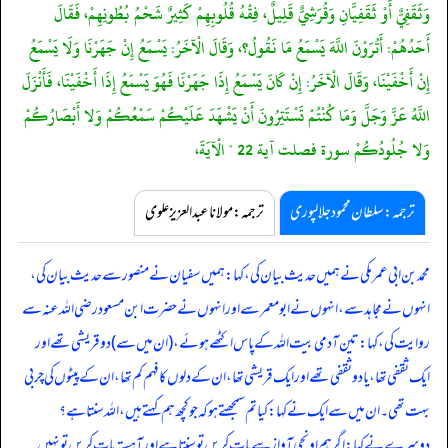
وَثَقَفِيٌّ أَوْ ثَقَفِيَّانِ وَقُرَشِيٌّ قَلِيلٌ، فِقْهُ قُلُوبِهِمْ كَثِيرٌ شَحْمُ بُطُونِهِمْ، فَقَالَ
أَحَدُهُمْ: أَتُرَوْنَ اللَّهَ يَسْمَعُ مَا نَقُولُ؟، وَقَالَ الْآخَرُ: يَسْمَعُ إِنْ جَهَرْنَا وَلَا يَسْمَعُ
إِنْ أَخْفَيْنَا، وَقَالَ الْآخَرُ: إِنْ كَانَ يَسْمَعُ إِذَا جَهَرْنَا فَهُوَ يَسْمَعُ إِذَا أَخْفَيْنَا، فَأَنْزَلَ
اللَّهُ عَزَّ وَجَلَّ وَمَا كُنْتُمْ تَسْتَتِرُونَ أَنْ يَشْهَدَ عَلَيْكُمْ سَمْعُكُمْ وَلا أَبْصَارُكُمْ
وَلا جُلُودُكُمْ سورة فصلت آية 22 " الْآيَةَ،
ترجمہ:سلطان محمود جلالپوری
ترجمہ:مولانا عبدالعزیز علوی
محمد بن ابی عمر مکی نے ہمیں حدیث بیان کی، کہا: ہمیں سفیان نے منصور سے حدیث بیان کی،
انہوں نے مجاہد سے، انہوں نے ابومعمر سے اور انہوں نے حضرت ابن مسعود رضی اللہ عنہ سے
روایت کی، کہا: تین آدمی بیت اللہ کے پاس اکٹھے ہوئے، (ان میں سے) دو قریشی تھے اور
ایک ثقفی تھا، یا دو ثقفی تھے اور ایک قریشی تھا، ان کے دلوں کا فہم کم تھا، ان کے پیٹوں کی چربی
بہت تھی۔ ان میں سے ایک نے کہا: کیا تم سمجھتے ہو کہ جو کچھ ہم کہتے ہیں، اللہ سنتا ہے؟
دوسرے نے کہا: اگر ہم اونچی آواز سے بات کریں تو سنتا ہے اور آہستہ بات کریں تو نہیں