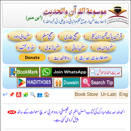
↩️
📌
🅰️
🧩
🔍
👥
🏠
Book Store
Ur-Latn
Eng
الحمدللہ! حدیث مبارک کی کتاب السنن الكبرى للبيهقي اردو عربی سرچ سہولت کے ساتھ
پیش کر دی گئی ہے۔