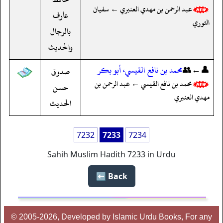
عبد الرحمن بن مهدي العنبري ← سفيان
عارف
الثوري
بالرجال
والحديث
👤←👥
محمد بن نافع القيسي، أبو بكر
صدوق
محمد بن نافع القيسي ← عبد الرحمن بن
حسن
مهدي العنبري
الحديث
7232
7233
7234
Sahih Muslim Hadith 7233 in Urdu
Back ⬅️
© 2005-2026, Developed by Islamic Urdu Books, For any