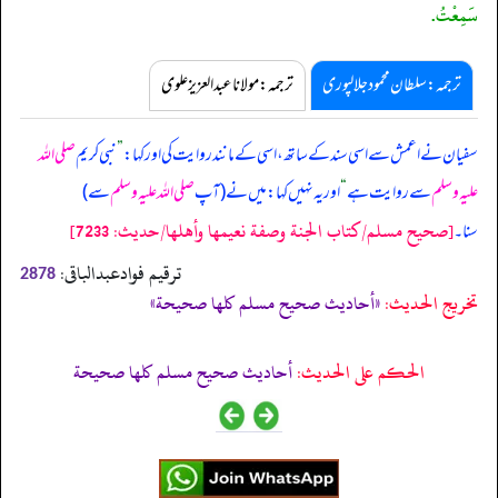
سَمِعْتُ.
ترجمہ:سلطان محمود جلالپوری
ترجمہ:مولانا عبدالعزیز علوی
سفیان نے اعمش سے اسی سند کے ساتھ، اسی کے مانند روایت کی اور کہا:
”
نبی کریم
صلی اللہ
علیہ وسلم
سے روایت ہے
“
اور یہ نہیں کہا: میں نے (آپ
صلی اللہ علیہ وسلم
سے)
[صحيح مسلم/كتاب الجنة وصفة نعيمها وأهلها/حدیث: 7233]
سنا۔
ترقیم فوادعبدالباقی:
2878
تخریج الحدیث:
«أحاديث صحيح مسلم كلها صحيحة»
الحكم على الحديث:
أحاديث صحيح مسلم كلها صحيحة