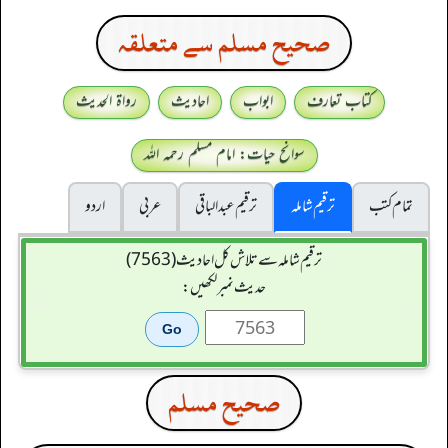
صحيح مسلم سے متعلقہ
کتاب تعارف
ابواب
احادیث
رواۃ الحدیث
سوانح حیات: امام مسلم رحمہ اللہ
تمام کتب
ترقیم شاملہ
ترقيم عبدالباقی
عربی
اردو
ترقیم شاملہ سے تلاش کل احادیث (7563)
حدیث نمبر لکھیں:
صحيح مسلم