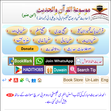
↩️
📌
🅰️
🧩
🔍
👥
🏠
Book Store
Ur-Latn
Eng
الحمدللہ! حدیث مبارک کی کتاب السنن الكبرى للبيهقي اردو عربی سرچ سہولت کے ساتھ
پیش کر دی گئی ہے۔