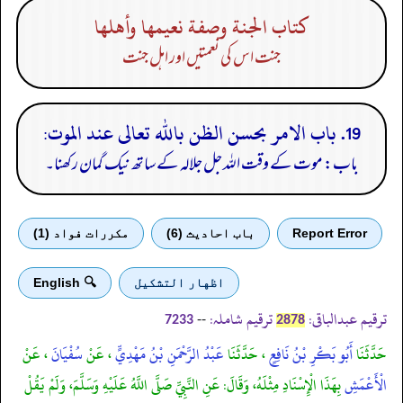
كتاب الجنة وصفة نعيمها وأهلها
جنت اس کی نعمتیں اور اہل جنت
19. باب الامر بحسن الظن بالله تعالى عند الموت:
باب: موت کے وقت اللہ جل جلالہ کے ساتھ نیک گمان رکھنا۔
Report Error
باب احادیث (6)
مكررات فواد (1)
اظهار التشكيل
🔍 English
ترقیم عبدالباقی:
ترقیم شاملہ:
--
7233
2878
حَدَّثَنَا
أَبُو بَكْرِ بْنُ نَافِعٍ
، حَدَّثَنَا
عَبْدُ الرَّحْمَنِ بْنُ مَهْدِيٍّ
، عَنْ
سُفْيَانَ
، عَنْ
الْأَعْمَشِ
بِهَذَا الْإِسْنَادِ مِثْلَهُ، وَقَالَ: عَنِ النَّبِيِّ صَلَّى اللَّهُ عَلَيْهِ وَسَلَّمَ، وَلَمْ يَقُلْ