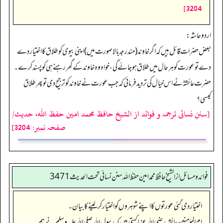
3204]
اردو حاشہ:
بعض حضرات قائل ہیں کہ اگر خاوند (مندرجہ بالا صورت میں) اپنی بیوی کو طلاق کا اختیار دے
دے تو عورت کو ہر حال میں طلاق ہوجائے گی، خواہ وہ خاوند کے گھر رہنے ہی کو پسند کرے۔
حضرت عائشہؓ نے اس خیال کی تردید فرمائی کہ جب عورت نے خاوند کو ترجیح دی تو پھر طلاق
کیسی؟
[سنن نسائی ترجمہ و فوائد از الشیخ حافظ محمد امین حفظ اللہ، حدیث/
صفحہ نمبر: 3204]
فوائد ومسائل از الشيخ حافظ محمد امين حفظ الله سنن نسائي تحت الحديث3471
اختیار دی گئی عورتوں کا اپنے شوہروں کو اختیار کر لینے کا بیان۔
ام المؤمنین عائشہ رضی الله عنہا کہتی ہیں کہ رسول اللہ صلی اللہ علیہ وسلم نے ہم