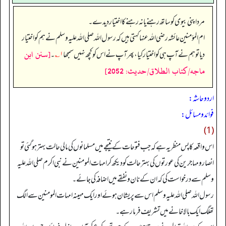
مرد اپنی بیوی کو ساتھ رہنے یا نہ رہنے کا اختیار دیدے۔
ام المؤمنین عائشہ رضی اللہ عنہا کہتی ہیں کہ رسول اللہ صلی اللہ علیہ وسلم نے ہم کو اختیار
[سنن ابن
دیا تو ہم نے آپ ہی کو اختیار کیا، پھر آپ نے اس کو کچھ نہیں سمجھا
۱؎
۔
ماجه/كتاب الطلاق/حدیث: 2052]
اردو حاشہ:
فوائد و مسائل:
(1)
اس واقعہ کا پس منظر یہ ہے کہ جب فتوحات کے نتیجے میں مسلمانوں کی مالی حالت بہتر ہوگئی تو
انصار و مہاجرین کی عورتوں کی بہتر حالت کو دیکھ کر امہات المومنین نے نبی اکرم صلی اللہ علیہ
وسلم سے درخواست کی کہ ان کے نان و نفقے میں اضافہ کی جائے۔
رسول اللہ صلی اللہ علیہ وسلم اس سے پریشان ہوئے اور ایک مہینہ امہات المومنین سے الگ
تھلگ ایک بالا خانے میں تشریف فرما رہے۔