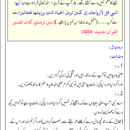
«يا أيها
لینے کا حکم نہیں دے سکتے تھے۔ پھر آپ نے فرمایا:
”
اللہ تعالیٰ فرماتا ہے
النبي قل لأزواجك إن كنتن تردن الحياة الدنيا وزينتها فتعالين»
سے
[سنن ترمذي/كتاب تفسير
لے کر یہ۔۔۔۔ (مکمل حدیث اس نمبر پر پڑھیے۔)
القرآن/حدیث: 3204]
اردو حاشہ:
وضاحت:
1؎:
یعنی وہ چاہیں تو آپ کے ساتھ رہیں اور تنگی کی زندگی گزاریں،
اوراگر دنیا اور دنیا کی زینت چاہتی ہیں تو نبی اکرم صلی اللہ علیہ وسلم کا ساتھ چھوڑ دیں۔
2؎:
اے نبی! آپ اپنی بیویوں سے کہہ دیجیئے کہ تمہیں اگر دنیا اور دنیا کی زینت چاہیے تو آؤ میں کچھ
دے کر چھوڑ چھاڑ دوں،
(طلاق کے ساتھ کچھ مال دے کر بھلے طریقے سے رخصت کر دوں) اور اگر تم اللہ اور اس کے