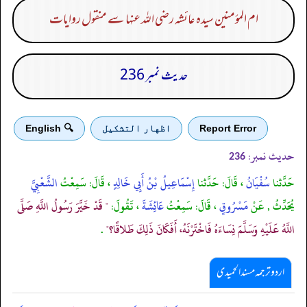
ام المؤمنین سیدہ عائشہ رضی اللہ عنہا سے منقول روایات
حدیث نمبر 236
Report Error
اظهار التشكيل
🔍 English
حدیث نمبر:
236
حَدَّثنا
سُفْيَانُ
، قَالَ: حَدَّثنا
إِسْمَاعِيلُ بْنُ أَبِي خَالِدٍ
، قَالَ: سَمِعْتُ
الشَّعْبِيَّ
يُحَدِّثُ , عَنْ
مَسْرُوقٍ
، قَالَ: سَمِعْتُ
عَائِشَةَ
، تَقُولَ:
" قَدْ خَيَّرَ رَسُولُ اللَّهِ صَلَّى
اللَّهُ عَلَيْهِ وَسَلَّمَ نِسَاءَهُ فَاخْتَرْنَهُ، أَفَكَانَ ذَلِكَ طَلاقًا؟"
.
اردو ترجمہ مسند الحمیدی