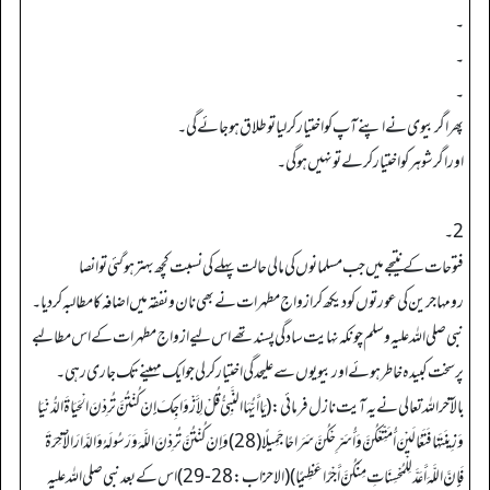
۔
۔
۔
پھر اگر بیوی نے اپنے آپ کو اختیار کرلیا تو طلاق ہو جائے گی۔
اور اگر شوہر کو اختیار کرلے تو نہیں ہوگی۔
2۔
فتوحات کے نتیجے میں جب مسلمانوں کی مالی حالت پہلے کی نسبت کچھ بہتر ہوگئی تو انصا
رومہاجرین کی عورتوں کو دیکھ کر ازواج مطہرات نے بھی نان و نفقہ میں اضافہ کا مطالبہ کر دیا۔
نبی صلی اللہ علیہ وسلم چونکہ نہایت سادگی پسند تھے اس لیے ازواج مطہرات کے اس مطالبے
پر سخت کبیدہ خاطر ہوئےاور بیویوں سے علیحدگی اختیار کرلی جو ایک مہینے تک جاری رہی۔
بالآخر اللہ تعالی نےیہ آیت نازل فرمائی: (يَاأَيُّهَا النَّبِيُّ قُلْ لِأَزْوَاجِكَ إِنْ كُنْتُنَّ تُرِدْنَ الْحَيَاةَ الدُّنْيَا
وَزِينَتَهَا فَتَعَالَيْنَ أُمَتِّعْكُنَّ وَأُسَرِّحْكُنَّ سَرَاحًا جَمِيلًا (28) وَإِنْ كُنْتُنَّ تُرِدْنَ اللَّهَ وَرَسُولَهُ وَالدَّارَ الْآخِرَةَ
فَإِنَّ اللَّهَ أَعَدَّ لِلْمُحْسِنَاتِ مِنْكُنَّ أَجْرًا عَظِيمًا) (الاحزاب:28-29) اس کے بعد نبی صلی اللہ علیہ