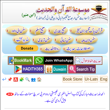
↩️
📌
🅰️
🧩
🔍
👥
🏠
Book Store
Ur-Latn
Eng
الحمدللہ! حدیث مبارک کی کتاب السنن الكبرى للبيهقي اردو عربی سرچ سہولت کے ساتھ
پیش کر دی گئی ہے۔