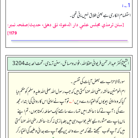
1؎:
استفہام انکاری ہے یعنی طلاق نہیں مانی تھی۔
[سنن ترمذي مجلس علمي دار الدعوة، نئى دهلى، حدیث/صفحہ نمبر:
1179]
الشیخ ڈاکٹر عبد الرحمٰن فریوائی حفظ اللہ، فوائد و مسائل، سنن ترمذی، تحت الحديث 3204
سورۃ الاحزاب سے بعض آیات کی تفسیر۔
ام المؤمنین عائشہ رضی الله عنہا کہتی ہیں کہ جب رسول اللہ صلی اللہ علیہ وسلم کو حکم دیا
گیا کہ وہ اپنی بیویوں کو اختیار دے دیں
۱؎
تو آپ نے اپنی اس کاروائی کی ابتداء مجھ
سے کی: آپ نے کہا: عائشہ! میں تمہارے سامنے ایک معاملہ رکھتا ہوں، تم اپنے
ماں باپ سے مشورہ لیے بغیر جواب دہی میں جلد بازی نہ کرنا، عائشہ رضی الله عنہا کہتی
ہیں کہ آپ خوب سمجھتے تھے کہ میرے والدین مجھے آپ سے جدائی و علیحدگی اختیار کر