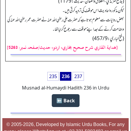
(جامع الترمذي، الطلاق و اللعان، حدیث: 1179)
لیکن مذکورہ احادیث اس موقف کی تردید کرتی ہیں۔
بعض روایات سے معلوم ہوتا ہے کہ حضرت علی رضی اللہ عنہ نے حضرت عمر رضی اللہ عنہ کی
وضاحت کرنے کے بعد اپنے موقف سے رجوع کرلیا تھا۔
(فتح الباري: 457/9)
[هداية القاري شرح صحيح بخاري، اردو، حدیث/صفحہ نمبر: 5263]
235
236
237
Musnad al-Humaydi Hadith 236 in Urdu
Back ⬅️
© 2005-2026, Developed by Islamic Urdu Books, For any