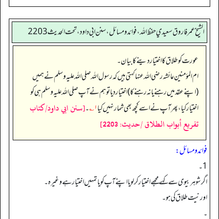
الشيخ عمر فاروق سعيدي حفظ الله، فوائد و مسائل، سنن ابي داود ، تحت الحديث 2203
عورت کو طلاق کا اختیار دینے کا بیان۔
ام المؤمنین عائشہ رضی اللہ عنہا کہتی ہیں کہ رسول اللہ صلی اللہ علیہ وسلم نے ہمیں
(اپنے عقد میں رہنے یا نہ رہنے کا) اختیار دیا تو ہم نے آپ صلی اللہ علیہ وسلم ہی کو
[سنن ابي داود/كتاب
اختیار کیا، پھر آپ نے اسے کچھ بھی شمار نہیں کیا
۱؎
۔
تفريع أبواب الطلاق /حدیث: 2203]
فوائد ومسائل:
1۔
اگر شوہر بیوی سے کہے مجھے اختیار کرلو یا اپنے آپ کو یا تمہیں اختیار ہے وغیرہ۔
اور نیت طلاق کی ہو۔
۔