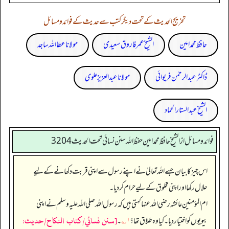
تخریج الحدیث کے تحت دیگر کتب سے حدیث کے فوائد و مسائل
حافظ محمد امین
الشیخ عمر فاروق سعیدی
مولانا عطا اللہ ساجد
ڈاکٹر عبدالرحمٰن فریوائی
مولانا عبد العزیز علوی
الشیخ عبدالستار الحماد
فوائد ومسائل از الشيخ حافظ محمد امين حفظ الله سنن نسائي تحت الحديث3204
اس چیز کا بیان جسے اللہ تعالیٰ نے اپنے رسول سے اپنی قربت دکھانے کے لیے
حلال رکھا اور اپنی مخلوق کے لیے حرام کر دیا۔
ام المؤمنین عائشہ رضی الله عنہا کہتی ہیں کہ رسول اللہ صلی اللہ علیہ وسلم نے اپنی
[سنن نسائي/كتاب النكاح/حدیث:
بیویوں کو اختیار دیا۔ کیا وہ طلاق تھا؟
۱؎
۔