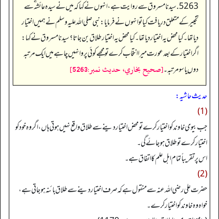
5263. سیدنا مسروق سے روایت ہے، انہوں نے کہا کہ میں نے سیدہ عائشہ‬ ؓ س‬ے
تخییر کے متعلق دریافت کیا تو انہوں نے فرمایا: نبی صلی اللہ علیہ وسلم نے ہمیں اختیار
دیا تھا۔ کیا محض یہ اختیار دیا تھا۔ کیا محض یہ اختیار طلاق بن جاتا؟ سیدنا مسروق نے کہا:
اگر اختیار کے بعد عورت میرا انتخاب کرے تو مجھے کوئی پروا نہیں چاہے میں ایک مرتبہ
[صحيح بخاري، حديث نمبر:5263]
دوں یا سو مرتبہ۔
حدیث حاشیہ:
(1)
جب بیوی خاوند کو اختیار کرے تو محض اختیار دینے سے طلاق واقع نہیں ہوتی ہاں، اگر وہ خود کو
اختیار کرے تو طلاق ہو جائے گی۔
اس پر تقریباً تمام اہل علم کا اتفاق ہے۔
(2)
حضرت علی رضی اللہ عنہ سے منقول ہے کہ صرف اختیار دینے سے طلاق بائنہ ہو جاتی ہے،
خواہ وہ خاوند کو اختیار کرے۔