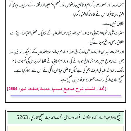
آئمہ اربعہ اور جمہور صحابہ کرام و تابعین رضوان اللہ عنھم اجمعین اور فقہاء کے نزدیک بیوی کو
اختیار دینا جبکہ اس نے خاوند کو اختیار کر لیا،
طلاق نہیں ہے۔
حضرت علی رضی اللہ تعالیٰ عنہ اور حسن بصری رحمۃ اللہ علیہ کے نزدیک محض اختیار دینے سے
طلاق رجعی واقع ہو جائے گی،
اور حضرت زید بن ثابت رضی اللہ تعالیٰ عنہ اور امام لیث رحمۃ اللہ علیہ کے نزدیک طلاق بائنہ
جس سے رجوع نہیں ہو سکتا واقع ہو جائے گی اور امام خطابی نے غلط طور پر اس کی نسبت امام
مالک رحمۃ اللہ علیہ کی طرف بھی کی ہے لیکن قاضی عیاض مالکی نے اس سے انکار کیا ہے۔
صحیح احادیث کی روسے جمہور کا مؤقف ہی صحیح ہے۔
[تحفۃ المسلم شرح صحیح مسلم، حدیث/صفحہ نمبر: 3684]
الشيخ حافط عبدالستار الحماد حفظ الله، فوائد و مسائل، تحت الحديث صحيح بخاري:5263