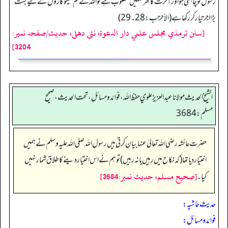
رسول کو چاہتی ہو اور آخرت کا گھر تمہیں مطلوب ہے تو اللہ نے تم نیکو کاروں کے لیے بہت
بڑا اجر تیار کررکھا ہے (الأحزاب: 28۔ 29)
[سنن ترمذي مجلس علمي دار الدعوة، نئى دهلى، حدیث/صفحہ نمبر:
3204]
الشيخ الحديث مولانا عبدالعزيز علوي حفظ الله، فوائد و مسائل، تحت الحديث ، صحيح
مسلم: 3684
حضرت عائشہ رضی اللہ تعالیٰ عنہا بیان کرتی ہیں رسول اللہ صلی اللہ علیہ وسلم نے ہمیں
اختیار دیا تھا (کہ نکاح میں رہیں یا نہ رہیں) تو ہم نے اس اختیار دینے کا طلاق شمار نہیں
[صحيح مسلم، حديث نمبر:3684]
کیا۔
حدیث حاشیہ:
فوائد ومسائل: