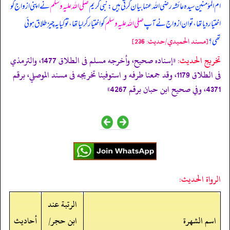
ام المؤمنین سیدہ عائشہ رضی اللہ عنہا بیان کرتی ہیں: نبی کریم
صلی اللہ علیہ وسلم
نے اپنی ازواج کو
اختیار دیا تھا، تو ان ازواج نے آپ
صلی اللہ علیہ وسلم
کو اختیار کر لیا تھا، تو کیا یہ چیز طلاق ہوئی
تھی؟
[مسند الحميدي/حدیث: 236]
تخریج الحدیث:
«إسناده صحيح، وأخرجه مسلم فى الطلاق 1477، والترمذي
فى الطلاق 1179، وقد جمعنا طرفه و استوفينا تخريجه فى مسند الموصلي، برقم
4371، وفي صحيح ابن حبان برقم 4267»
الرواة الحديث:
الرتبة عند
اسم الشهرة
ابن حجر/
أحاديث