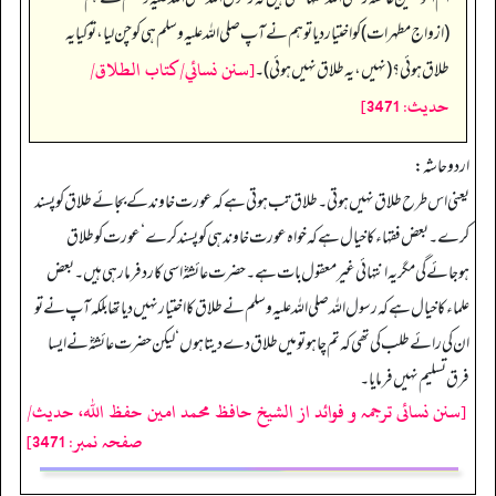
(ازواج مطہرات) کو اختیار دیا تو ہم نے آپ صلی اللہ علیہ وسلم ہی کو چن لیا، تو کیا یہ
[سنن نسائي/كتاب الطلاق/
طلاق ہوئی؟ (نہیں، یہ طلاق نہیں ہوئی)۔
حدیث: 3471]
اردو حاشہ:
یعنی اس طرح طلاق نہیں ہوتی۔ طلاق تب ہوتی ہے کہ عورت خاوند کے بجائے طلاق کو پسند
کرے۔ بعض فقہاء کا خیال ہے کہ خواہ عورت خاوند ہی کو پسند کرے‘ عورت کو طلاق
ہوجائے گی مگر یہ انتہائی غیر معقول بات ہے۔ حضرت عائشہؓ اسی کا رد فرما رہی ہیں۔ بعض
علماء کا خیال ہے کہ رسول اللہ صلی اللہ علیہ وسلم نے طلاق کا اختیار نہیں دیا تھا بلکہ آپ نے تو
ان کی رائے طلب کی تھی کہ تم چاہو تو میں طلاق دے دیتا ہوں‘ لیکن حضرت عائشہؓ نے ایسا
فرق تسلیم نہیں فرمایا۔
[سنن نسائی ترجمہ و فوائد از الشیخ حافظ محمد امین حفظ اللہ، حدیث/
صفحہ نمبر: 3471]