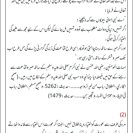
اس کے بعد اللہ تعالی نے سورۃ احزاب کے چوتھے رکوع کی آیات نازل فرمائیں جن میں اللہ
تعالی نے فرمایا:
”
اے نبی! اپنی بیویوں سے کہہ دیجیئے:
اگر تمہیں دنیا کی دولت مطلوب ہے تو وہ تمہیں مل جائے گی لیکن اس کےلیے مجھ سے علیحدگی
اختیار کرنی ہوگی۔
اوراگر میرے ساتھ رہنا چاہتی ہو تو پھر اسی طرح قناعت کی زندگی گزارنی پڑ ے گی جس طرح اب
تک صبر و شکر کے ساتھ رہتی رہی ہو۔
“
امہات المومنین رضی اللہ عنہن نے نبئ اکرم صلی اللہ علیہ وسلم کے ساتھ صبرو قناعت سے
رہنے کے حق میں فیصلہ دیا، چنانچہ وہ سب نبی صلی اللہ علیہ وسلم کے نکاح میں رہیں۔ (صحیح
البخاري، الطلاق، باب من خیر أزواجه......، حدیث: 5262، وصحیح مسلم، الطلاق، باب
فی الإیلاء واعتزال النساء و تخییرهن.....، حدیث: 1479)
(2)
مرد کی طرف سے عورت کو اختیا ردینا طلاق نہیں، البتہ اگر عورت اس اختیار سے فائدہ اٹھاتے