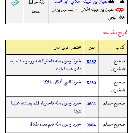
👤←👥
سفيان بن عيينة الهلالي، أبو محمد
ثقة حافظ
سفيان بن عيينة الهلالي ← إسماعيل بن أبي
حجة
خالد البجلي
تخريج الحديث:
کتاب
نمبر
مختصر عربی متن
صحيح
خيرنا رسول الله فاخترنا الله ورسوله فلم يعد
5262
البخاري
ذلك علينا شيئا
صحيح
خيرنا النبي أفكان طلاقا
5263
البخاري
صحيح مسلم
خيرنا رسول الله فاخترناه فلم يعددها علينا
3688
شيئا
صحيح مسلم
خيرنا رسول الله فلم نعده طلاقا
3684