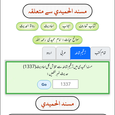
مسند الحميدي سے متعلقہ
کتاب تعارف
ابواب
احادیث
رواۃ الحدیث
سوانح حیات: امام حمیدی رحمہ اللہ
تمام کتب
ترقیم شاملہ
عربی
اردو
مسند الحمیدی میں ترقیم شاملہ سے تلاش کل احادیث (1337)
حدیث نمبر لکھیں:
مسند الحميدي