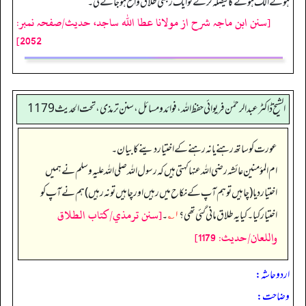
ہوئے الگ ہونے کا فیصلہ کرلے تو ایک رجعی طلاق واقع ہوجائے گی۔
[سنن ابن ماجہ شرح از مولانا عطا الله ساجد، حدیث/صفحہ نمبر:
2052]
الشیخ ڈاکٹر عبد الرحمٰن فریوائی حفظ اللہ، فوائد و مسائل، سنن ترمذی، تحت الحديث 1179
عورت کو ساتھ رہنے یا نہ رہنے کے اختیار دینے کا بیان۔
ام المؤمنین عائشہ رضی الله عنہا کہتی ہیں کہ رسول اللہ صلی اللہ علیہ وسلم نے ہمیں
اختیار دیا (چاہیں تو ہم آپ کے نکاح میں رہیں اور چاہیں تو نہ رہیں) ہم نے آپ کو
[سنن ترمذي/كتاب الطلاق
اختیار کیا۔ کیا یہ طلاق مانی گئی تھی؟
۱؎
۔
واللعان/حدیث: 1179]
اردو حاشہ:
وضاحت: