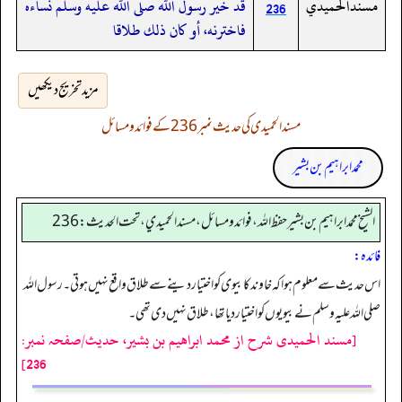
مسندالحميدي
قد خير رسول الله صلى الله عليه وسلم نساءه
236
فاخترنه، أو كان ذلك طلاقا
مزید تخریج دیکھیں
مسند الحمیدی کی حدیث نمبر 236 کے فوائد و مسائل
محمد ابراہیم بن بشیر
الشيخ محمد ابراهيم بن بشير حفظ الله، فوائد و مسائل، مسند الحميدي، تحت الحديث:236
فائدہ:
اس حدیث سے معلوم ہوا کہ خاوند کا بیوی کو اختیار دینے سے طلاق واقع نہیں ہوتی۔ رسول اللہ
صلی اللہ علیہ وسلم نے بیویوں کو اختیار دیا تھا، طلاق نہیں دی تھی۔
[مسند الحمیدی شرح از محمد ابراهيم بن بشير، حدیث/صفحہ نمبر:
236]