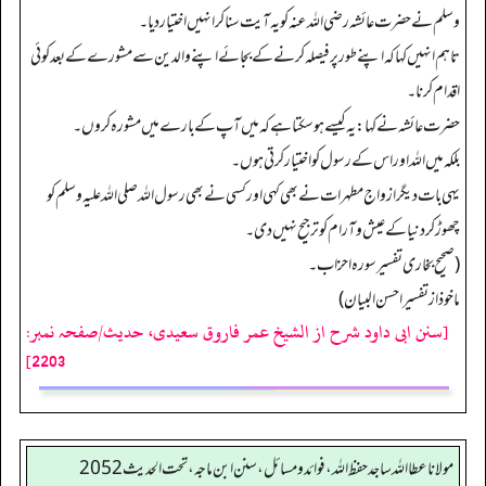
وسلم نے حضرت عائشہ رضی اللہ عنہ کو یہ آیت سنا کر انہیں اختیار دیا۔
تاہم انہیں کہا کہ اپنے طور پر فیصلہ کرنے کے بجائے اپنے والدین سے مشورے کے بعد کوئی
اقدام کرنا۔
حضرت عائشہ نے کہا: یہ کیسے ہوسکتا ہے کہ میں آپ کے بارے میں مشورہ کروں۔
بلکہ میں اللہ اور اس کے رسول کو اختیار کرتی ہوں۔
یہی بات دیگر ازواج مطہرات نے بھی کہی اور کسی نے بھی رسول اللہ صلی اللہ علیہ وسلم کو
چھوڑ کر دنیا کے عیش وآرام کو ترجیح نہیں دی۔
(صحیح بخاری تفسیر سورہ احزاب۔
ماخوذ از تفسیراحسن البیان)
[سنن ابی داود شرح از الشیخ عمر فاروق سعیدی، حدیث/صفحہ نمبر:
2203]
مولانا عطا الله ساجد حفظ الله، فوائد و مسائل، سنن ابن ماجه، تحت الحديث2052