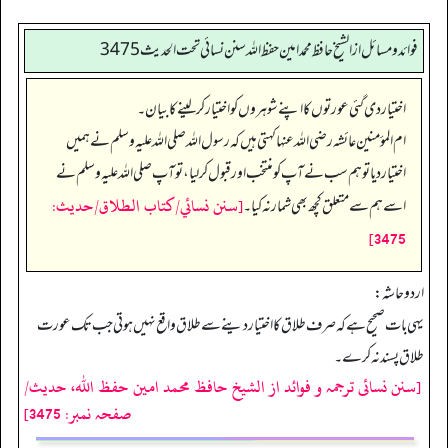
فوائد ومسائل از الشيخ حافظ محمد امين حفظ الله سنن نسائي تحت الحديث3475
اختیار دی گئی عورتوں کا اپنے شوہروں کو اختیار کر لینے کا بیان۔
ام المؤمنین عائشہ رضی الله عنہا کہتی ہیں کہ رسول اللہ صلی اللہ علیہ وسلم نے ہمیں
اختیار دیا تو ہم سب نے آپ کو منتخب اور قبول کر لیا، تو آپ صلی اللہ علیہ وسلم نے
[سنن نسائي/كتاب الطلاق/حدیث:
اسے ہم سے متعلق کچھ بھی شمار نہ کیا۔
3475]
اردو حاشہ:
یہی بات صحیح ہے کہ صرف طلاق کا اختیار دینے سے طلاق واقع نہیں ہوتی جب تک عورت
طلاق پسند نہ کرے۔
[سنن نسائی ترجمہ و فوائد از الشیخ حافظ محمد امین حفظ اللہ، حدیث/
صفحہ نمبر: 3475]