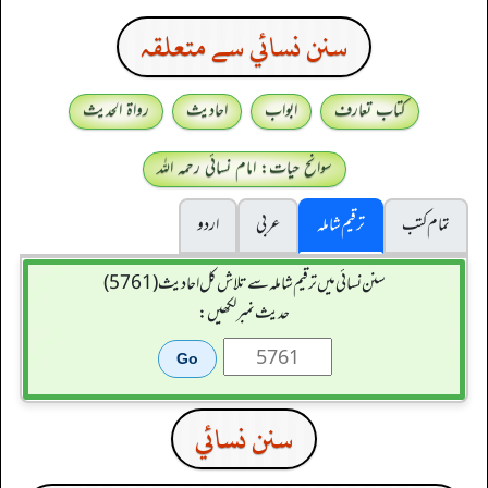
سنن نسائي سے متعلقہ
کتاب تعارف
ابواب
احادیث
رواۃ الحدیث
سوانح حیات: امام نسائی رحمہ اللہ
تمام کتب
ترقیم شاملہ
عربی
اردو
سنن نسائی میں ترقیم شاملہ سے تلاش کل احادیث (5761)
حدیث نمبر لکھیں:
سنن نسائي