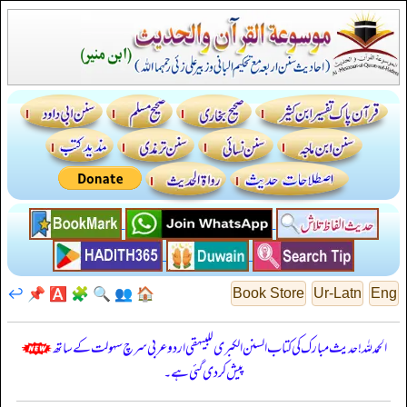
↩️
📌
🅰️
🧩
🔍
👥
🏠
Book Store
Ur-Latn
Eng
الحمدللہ! حدیث مبارک کی کتاب السنن الكبرى للبيهقي اردو عربی سرچ سہولت کے ساتھ
پیش کر دی گئی ہے۔