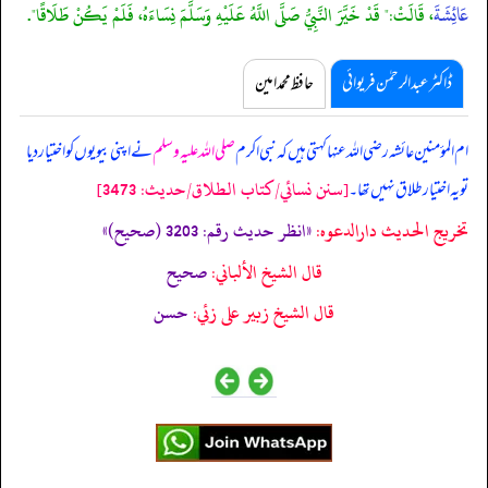
عَائِشَةَ
، قَالَتْ:" قَدْ خَيَّرَ النَّبِيُّ صَلَّى اللَّهُ عَلَيْهِ وَسَلَّمَ نِسَاءَهُ، فَلَمْ يَكُنْ طَلَاقًا".
ڈاکٹر عبدالرحمٰن فریوائی
حافظ محمد امین
ام المؤمنین عائشہ رضی الله عنہا کہتی ہیں کہ
نبی اکرم
صلی اللہ علیہ وسلم
نے اپنی بیویوں کو اختیار دیا
[سنن نسائي/كتاب الطلاق/حدیث: 3473]
تو یہ اختیار طلاق نہیں تھا۔
تخریج الحدیث دارالدعوہ:
«انظر حدیث رقم: 3203 (صحیح)»
قال الشيخ الألباني:
صحيح
قال الشيخ زبير على زئي:
حسن