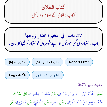
كتاب الطلاق
کتاب: طلاق کے احکام و مسائل
27. باب : في المخيرة تختار زوجها
باب: اختیار دی گئی عورتوں کا اپنے شوہروں کو اختیار کر لینے کا بیان۔
Report Error
باب احادیث (5)
مكررات (6)
اظهار التشكيل
🔍 English
حدیث نمبر:
3473
أَخْبَرَنَا
مُحَمَّدُ بْنُ إِبْرَاهِيمَ بْنِ صُدْرَانَ
، عَنْ
خَالِدِ بْنِ الْحَارِثِ
، قَالَ: حَدَّثَنَا
أَشْعَثُ وَهُوَ ابْنُ عَبْدِ الْمَلِكِ
, عَنْ
عَاصِمٍ
، عَنْ
الشَّعْبِيِّ
، عَنْ
مَسْرُوقٍ
، عَنْ