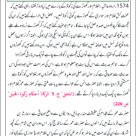
1574. اردو حاشیہ: غلام اور گھوڑے کی زکوۃ کے بارے میں زیادہ تر فقہاء یہی کہتے ہیں کہ
محنت کش غلام اور سواری کے گھوڑے پر کوئی زکوۃ نہیں۔ بعض اہل الرائے کہتے ہیں کہ ان کی
قیمت لگا کر چالیسوں حصہ وصل کیا جائے گا۔ امام ابوحنیفہ کہتے ہیں کہ اگر گھوڑے نر مادہ ملے جلے
ہوں تو چونکہ ان میں اضافہ ہو گا، اس لیے ان پر زکوۃ کی ادائیگی لازمی ہو گی۔ البتہ اگر نر ہوں یا محض
مادہ تو چونکہ نسل میں اضافہ نہیں ہوگا اس لیے زکوۃ بھی نہیں ہوگی۔ مزید وہ کہتے ہیں کہ گھوڑوں
کے مالک کو اختیار ہے کہ چاہے توان کی قیمت پر زکوۃ دے چاہے تو ایک دینار فی گھوڑا ادا
کرے۔ تاہم حدیث سے اس کی بابت جومعلوم ہوتا ہے، اس کی صراحت سنن ابوداؤد کی اس
حدیث سےہوجاتی ہے کہ رسول اللہ صلی اللہ علیہ وسلم نے گھوڑوں اور غلاموں کو زکوۃ سے
مستثنی قرار دیا ہے۔ البتہ حضرت انس کے حوالے سے یہ بات ملتی ہے کہ حضرت عمر ؓ غلام اور
[المحلی‘ ج: 5‘ الزکاة‘ أحکام زکوة الخیل‘
گھوڑے پر ایک ایک دینار لیا کرتے تھے۔
ص:226]
حضرت عمر کے اقدام کی حقیقت مندرجہ ذیل روایتوں سے واضح ہو جاتی ہے: حارثہ بن
مضرب فرماتے ہیں کہ انہوں نے حضرت عمر کے ساتھ حج کیا۔ اس دوران میں شام کے کچھ
شرفاء نے ان کی خدمت میں حاضر ہوکرعرض کیا کہ ان کے پاس غلام اور(سواری کے)جانور