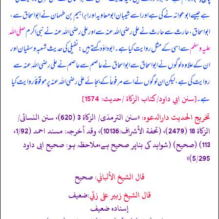
ہے جیسے ابوعوانہ نے کی ہے اور اسے شیبان ابومعاویہ اور ابراہیم بن طہمان نے ابواسحاق سے،
ابواسحاق، حارث سے حارث نے علی رضی اللہ عنہ سے اور علی رضی اللہ عنہ نے نبی اکرم
صلی اللہ
علیہ وسلم
سے اسی کے مثل روایت کیا ہے۔ ابوداؤد کہتے ہیں: نفیلی کی حدیث شعبہ و سفیان اور
ان کے علاوہ لوگوں نے ابواسحاق سے ابواسحاق نے عاصم سے عاصم نے علی رضی اللہ عنہ سے
روایت کی ہے، لیکن ان لوگوں نے اسے مرفوعاً کے بجائے علی رضی اللہ عنہ پر موقوفاً روایت کیا
[سنن ابي داود/كتاب الزكاة /حدیث: 1574]
ہے۔
تخریج الحدیث دارالدعوہ:
«‏‏‏‏سنن الترمذی/ الزکاة 3 (620)، سنن النسائی/
الزکاة 18 (2479)، (تحفة الأشراف:10136)، وقد أخرجہ: مسند احمد (1/92،
113) (صحیح) (شواہد کی بناپر صحیح ہے،ملاحظہ ہو: صحیح ابی داود
5/295)»
قال الشيخ الألباني:
صحيح
قال الشيخ زبير على زئي:
ضعيف
إسناده ضعيف