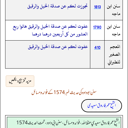
سنن ابن
تجوزت لكم عن صدقة الخيل والرقيق
1813
ماجه
سنن ابن
عفوت لكم عن صدقة الخيل والرقيق هاتوا ربع
1790
ماجه
العشور من كل أربعين درهما درهما
المعجم
عفوت لكم عن صدقة الخيل والرقيق
410
الصغير
للطبراني
مزید تخریج دیکھیں
سنن ابوداود کی حدیث نمبر 1574 کے فوائد و مسائل
الشیخ عمر فاروق سعیدی
الشيخ عمر فاروق سعيدي حفظ الله، فوائد و مسائل، سنن ابي داود ، تحت الحديث 1574