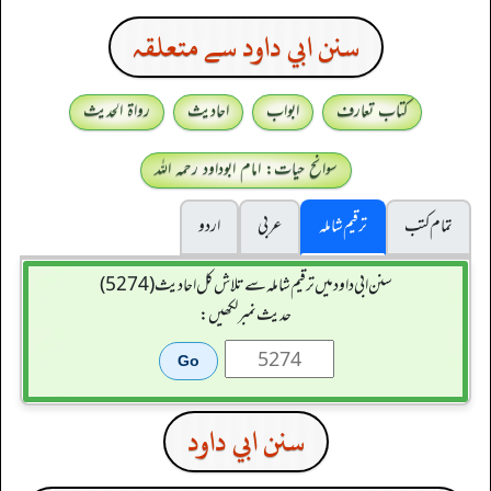
سنن ابي داود سے متعلقہ
کتاب تعارف
ابواب
احادیث
رواۃ الحدیث
سوانح حیات: امام ابوداود رحمہ اللہ
تمام کتب
ترقیم شاملہ
عربی
اردو
سنن ابي داود میں ترقیم شاملہ سے تلاش کل احادیث (5274)
حدیث نمبر لکھیں:
سنن ابي داود