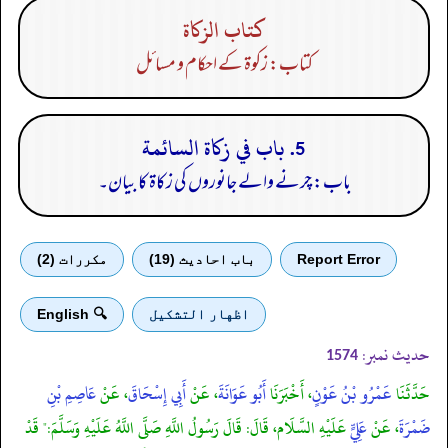
كتاب الزكاة
کتاب: زکوۃ کے احکام و مسائل
5. باب في زكاة السائمة
باب: چرنے والے جانوروں کی زکاۃ کا بیان۔
Report Error
باب احادیث (19)
مكررات (2)
اظهار التشكيل
🔍 English
حدیث نمبر:
1574
حَدَّثَنَا
عَمْرُو بْنُ عَوْنٍ
، أَخْبَرَنَا
أَبُو عَوَانَةَ
، عَنْ
أَبِي إِسْحَاقَ
، عَنْ
عَاصِمِ بْنِ
ضَمْرَةَ
، عَنْ
عَلِيٍّ
عَلَيْهِ السَّلَام، قَالَ: قَالَ رَسُولُ اللَّهِ صَلَّى اللَّهُ عَلَيْهِ وَسَلَّمَ:" قَدْ