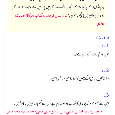
ہر چالیس درہم پر ایک درہم، ایک سو نوے درہم میں کچھ نہیں ہے، جب دو سو درہم
[سنن ترمذي/كتاب الزكاة/حدیث:
ہو جائیں تو ان میں پانچ درہم ہیں
۳؎
۔
620]
اردو حاشہ:
1؎:
جب وہ تجارت کے لیے نہ ہوں۔
2؎:
رقہ خالص چاندی کو کہتے ہیں خواہ وہ ڈھلی ہو یا غیر ڈھلی۔
3؎:
اس سے معلوم ہوا کہ چاندی کا نصاب دو سو درہم ہے اس سے کم چاندی میں زکاۃ نہیں۔
[سنن ترمذي مجلس علمي دار الدعوة، نئى دهلى، حدیث/صفحہ نمبر: