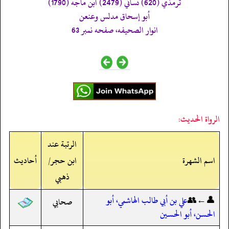
ترمذي (620) نسائي (2479) ابن ماجه (1790)
أبو إسحاق مدلس وعنعن
انوار الصحيفه، صفحه نمبر 63
الرواة الحديث:
الرتبة عند
اسم الشهرة
ابن حجر/
أحاديث
ذهبي
👤←👥
علي بن أبي طالب الهاشمي، أبو
صحابي
الحسن، أبو الحسين