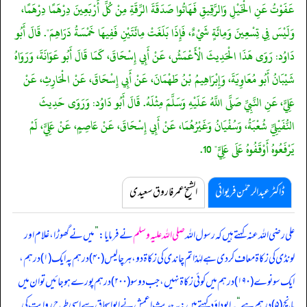
عَفَوْتُ عَنِ الْخَيْلِ وَالرَّقِيقِ فَهَاتُوا صَدَقَةَ الرِّقَةِ مِنْ كُلِّ أَرْبَعِينَ دِرْهَمًا دِرْهَمًا،
وَلَيْسَ فِي تِسْعِينَ وَمِائَةٍ شَيْءٌ، فَإِذَا بَلَغَتْ مِائَتَيْنِ فَفِيهَا خَمْسَةُ دَرَاهِمَ". قَالَ أَبُو
دَاوُد: رَوَى هَذَا الْحَدِيثَ الْأَعْمَشُ، عَنْ أَبِي إِسْحَاقَ، كَمَا قَالَ أَبُو عَوَانَةَ، وَرَوَاهُ
شَيْبَانُ أَبُو مُعَاوِيَةَ، وَإِبْرَاهِيمُ بْنُ طَهْمَانَ، عَنْ أَبِي إِسْحَاقَ، عَنْ الْحَارِثِ، عَنْ
عَلِيٍّ، عَنِ النَّبِيِّ صَلَّى اللَّهُ عَلَيْهِ وَسَلَّمَ مِثْلَهُ. قَالَ أَبُو دَاوُد: وَرَوَى حَدِيثَ
النُّفَيْلِيِّ شُعْبَةُ، وَسُفْيَانُ وَغَيْرُهُمَا، عَنْ أَبِي إِسْحَاقَ، عَنْ عَاصِمٍ، عَنْ عَلِيٍّ، لَمْ
يَرْفَعُوهُ أَوْقَفُوهُ عَلَى عَلِيٍّ" 10.
ڈاکٹر عبدالرحمٰن فریوائی
الشیخ عمر فاروق سعیدی
علی رضی اللہ عنہ کہتے ہیں کہ
رسول اللہ
صلی اللہ علیہ وسلم
نے فرمایا:
”
میں نے گھوڑا، غلام اور
لونڈی کی زکاۃ معاف کر دی ہے لہٰذا تم چاندی کی زکاۃ دو، ہر چالیس (۴۰) درہم پہ ایک (۱) درہم،
ایک سو نوے (۱۹۰) درہم میں کوئی زکاۃ نہیں، جب دو سو (۲۰۰) درہم پورے ہو جائیں تو ان میں
پانچ (۵) درہم ہے
“
۔ ابوداؤد کہتے ہیں: یہ حدیث اعمش نے ابواسحاق سے اسی طرح روایت کی