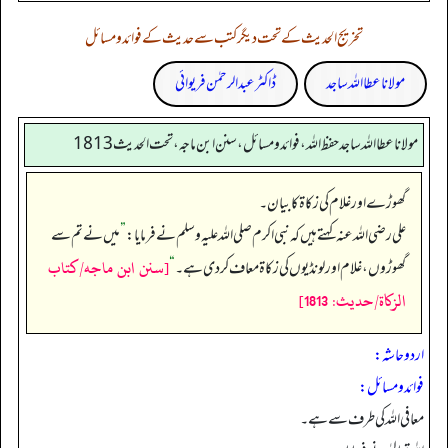
تخریج الحدیث کے تحت دیگر کتب سے حدیث کے فوائد و مسائل
مولانا عطا اللہ ساجد
ڈاکٹر عبدالرحمٰن فریوائی
مولانا عطا الله ساجد حفظ الله، فوائد و مسائل، سنن ابن ماجه، تحت الحديث1813
گھوڑے اور غلام کی زکاۃ کا بیان۔
علی رضی اللہ عنہ کہتے ہیں کہ نبی اکرم صلی اللہ علیہ وسلم نے فرمایا:
”
میں نے تم سے
[سنن ابن ماجه/كتاب
گھوڑوں، غلام اور لونڈیوں کی زکاۃ معاف کر دی ہے۔‏‏‏‏
“
الزكاة/حدیث: 1813]
اردو حاشہ:
فوائد و مسائل:
معافی اللہ کی طرف سے ہے۔