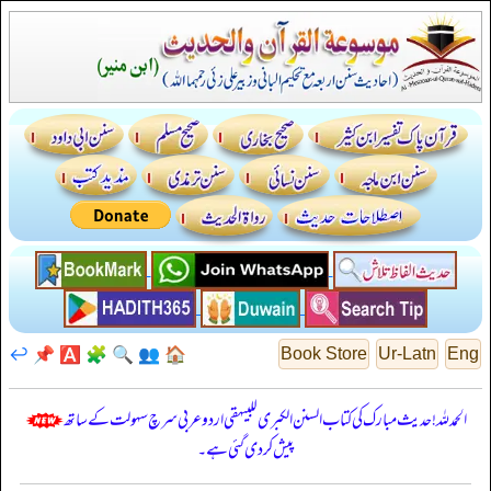
↩️
📌
🅰️
🧩
🔍
👥
🏠
Book Store
Ur-Latn
Eng
الحمدللہ! حدیث مبارک کی کتاب السنن الكبرى للبيهقي اردو عربی سرچ سہولت کے ساتھ
پیش کر دی گئی ہے۔