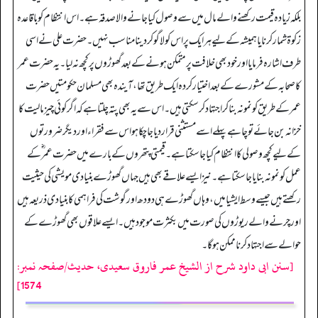
بلکہ زیادہ قیمت رکھنے والے مال میں سے وصول کیا جانے والا صدقہ ہے۔ اس انتظام کو باقاعدہ
زکوۃ شمار کرنا یا ہمیشہ کے لیے ہر ایک پر اس کو لاگو کر دینا مناسب نہیں۔ حضرت علی نے اسی
طرف اشارہ فرمایا اور خود بھی خلافت پر متمکن ہونے کے بعد گھوڑوں پر کچھ نہ لیا۔ یہ حضرت عمر
کا صحابہ کے مشورے کے بعد اختیار کردہ ایک طریق تھا، آیندہ بھی مسلمان حکومتیں حضرت
عمر کے طریق کو نمونہ بنا کر اجتہاد کر سکتی ہیں۔ اس سے یہ بھی پتہ چلتا ہے کہ اگر کوئی چیز مالیت کا
خزانہ بن جائے تو چاہے پہلے اسے مستثنی قرار دیا جا چکا ہو اس سے فقراء اور دیگر ضرورتوں
کے لیے کچھ وصولی کا انتظام کیا جا سکتا ہے۔ قیمتی پتھروں کے بارے میں حضرت عمر ؓ کے
عمل کو نمونہ بنایا جا سکتا ہے۔ نیز ایسے علاقے بھی ہیں جہاں گھوڑے بنیادی مویشی کی حیثیت
رکھتے ہیں جیسے وسط ایشیا میں، وہاں گھوڑے ہی دودھ اور گوشت کی فراہمی کا بنیادی ذریعہ ہیں
اور چرنے والے ریوڑوں کی صورت میں بکثرت موجود ہیں۔ ایسے علاقوں بھی گھوڑے کے
حوالے سے اجتہاد کرنا ممکن ہوگا۔
[سنن ابی داود شرح از الشیخ عمر فاروق سعیدی، حدیث/صفحہ نمبر:
1574]