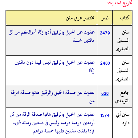
تخريج الحديث:
کتاب
نمبر
مختصر عربی متن
سنن
عفوت عن الخيل والرقيق أدوا زكاة أموالكم من كل
2479
النسائى
مائتين خمسة
الصغرى
سنن
عفوت عن الخيل والرقيق ليس فيما دون مائتين
2480
النسائى
زكاة
الصغرى
جامع
عفوت عن صدقة الخيل والرقيق هاتوا صدقة الرقة
620
الترمذي
من
سنن أبي
عفوت عن الخيل والرقيق هاتوا صدقة الرقة من كل
1574
داود
أربعين درهما درهما وليس في تسعين ومائة شيء
فإذا بلغت مائتين ففيها خمسة دراهم