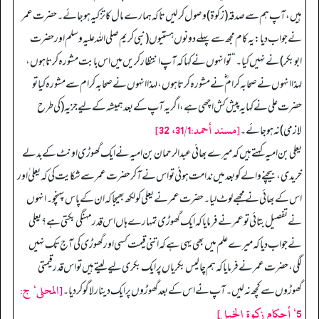
ہیں، آپ ہم سے صدقہ (زکوۃ) وصول کر لیں تاکہ ہمارے مال کا تزکیہ ہو جائے۔حضرت عمر
نے جواب دیا: یہ کام مجھ سے پہلے دونوں ہستیوں (نبی کریم صلی اللہ علیہ وسلم اور حضرت
ابوبکر) نے نہیں کیا۔
“
تو انہوں نے کہا کہ آپ انتظار کریں میں اس بابت مشورہ کرتا ہوں،
لہذا انہوں نے صحابہ کرام ؓ نے مشورہ کرتا ہوں، لہذا انہوں نے صحابہ کرام سے مشورہ کیا تو
حضرت علی نے کہا یہ پیش کش اچھی ہے، اگر یہ آپ کے بعد ہمیشہ کےلیے جزیہ (کی طرح
[مسند أحمد:31/1، 32]
لازمی) نہ ہو جائے۔
یعلی بن امیہ کہتے ہیں کہ میرے بھائی عبدالرحمان بن امیہ نے ایک گھوڑی اونٹ کے بدلے
خریدی، بیچنے والے کو بعد میں ندامت ہوئی تو اس نے آکر حضرت عمر سے شکایت کی کہ یعلی ٰ اور
اس کے بھائی نے مجھے لوٹ لیا۔ حضرت عمر نے یعلی کو لکھ بھیجا کہ ان کے پاس پہنچو۔ انہوں
نے تفصیل بتائی تو عمر نے فرمایا کہ ایک گھوڑی تمہارے ہاں اس قدر مہنگی بکتی ہے؟ یعلی
نے جواب دیا کہ میرے علم میں بھی یہی ہے کہ اتنی قیمت کسی اور گھوڑی کی آج تک نہیں
لگی، حضرت عمر نے فرمایا کہ ہم چالیس بکریاں پر ایک بکری لیے لیتے ہیں تو اس قدر قیمتی
[المحلی‘ ج:
گھوڑوں سے کچھ نہ لیں۔ آپ نے اس کے بعد گھوڑوں پر ایک دینار لاگو کر دیا۔
5‘ أحکام زکوة الخیل]