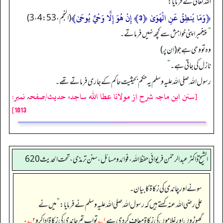
اللہ تعالیٰ نے فرمایا:
﴿وَمَا يَنطِقُ عَنِ الْهَوَىٰ
﴿3﴾
إِنْ هُوَ إِلَّا وَحْيٌ يُوحَىٰ﴾
(النجم، 53: 4، 3)
”
پیغمبر اپنی خواہش سے کچھ نہیں فرماتے۔
وہ تو وحی ہے جو (ان پر)
نازل کی جاتی ہے۔
“
رسول اللہ صلی اللہ علیہ وسلم یہ حکم بحیثیت حاکم کے جاری فرماتے تھے۔
[سنن ابن ماجہ شرح از مولانا عطا الله ساجد، حدیث/صفحہ نمبر:
1813]
الشیخ ڈاکٹر عبد الرحمٰن فریوائی حفظ اللہ، فوائد و مسائل، سنن ترمذی، تحت الحديث 620
سونے اور چاندی کی زکاۃ کا بیان۔
علی رضی الله عنہ کہتے ہیں کہ رسول اللہ صلی اللہ علیہ وسلم نے فرمایا:
”
میں نے
گھوڑوں اور غلاموں کی زکاۃ معاف کر دی ہے
۱؎
تو اب تم چاندی کی زکاۃ ادا کرو
۲؎
،