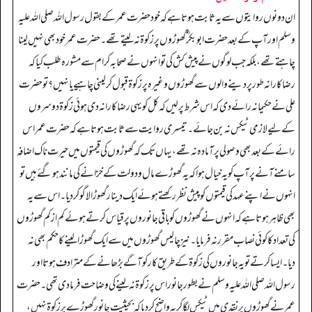
ان دونوں روایتوں سے یہ ثابت ہوتا ہے کہ خود حضرت عمر کے بقول رسول اللہ صلی اللہ علیہ
وسلم اور آپ کے بعد حضرت ابوبکر ؓ گھوڑوں پر زکوۃ نہ لیتے تھے۔ حضرت عمر خود بھی نہیں لینا
چاہتے تھے، بلکہ جب لوگوں نے پیش کش کی تو انہوں نے صحابہ کرام سےمشورہ طلب کیا کہ
رضا کارانہ طور پر دینے والوں سے گھوڑوں وغیرہ پر زکوۃ قبول کر لینی چاہیے یا نہیں؟ تو حضرت
علی نے حکیمانہ رائے دی کہ اس شرط پر لیں کہ کل کو یہی رضاکارانہ دی ہوئی زکوۃ دوسروں
کے لیے لازمی ٹیکس نہ بن جائے۔ تیسری روایت سے ثابت ہوتا ہے کہ حضرت عمر اس
رائے کے بعد بھی وصولی پر آمادہ نہ تھے، یہاں تک کہ گھوڑوں کی قیمتوں میں حیرت ناک اضافہ
سامنے آنے پر آپ کو یہ خیال ہوا کہ یہ گھوڑے مال و دولت کے خزانے کی مانند ہو گئے ہیں تو
انہوں نےاپنے عہد کی قیمتوں کو پیش نظر رکھتے ہوئے ایک دینار گھوڑا لاگو کر دیا۔ اس سے یہ
بھی ظاہر ہوتا ہے کہ انہوں نے گھوڑوں کو باقی جانوروں پر قیاس کرتے ہوئے کم از کم گھوڑوں
کی تعداد کا کوئی نصاب مقرر نہ فرمایا۔ نیز چالیس گھوڑوں میں سے ایک گھوڑا لینے کا حکم بھی نہ
دیا۔ ایسا کرتے تو یہ جانوروں کی زکوۃ کے طریق کار کو آگے بڑھانے کے مترادف ہوتا اور
رسول اللہ صلی اللہ علیہ وسلم نے بطور جانور اس پر زکوۃ نہ لینے کی وضاحت فرما دی تھی۔ حضرت
عمر نے گھوڑوں پر نقدی میں ٹیکس لگا کر یہ واضح کر دیا کہ بحیثیت جانور گھوڑے پر زکوۃ نہیں،