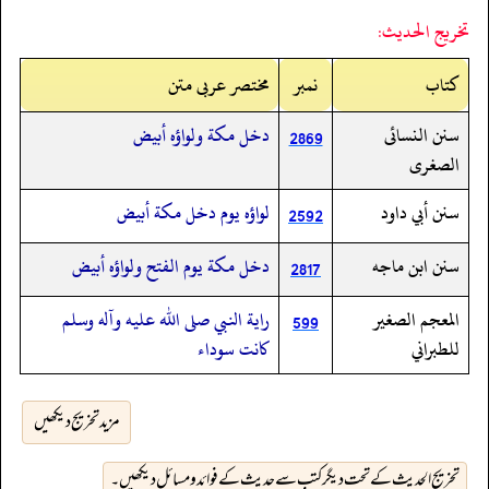
تخريج الحديث:
کتاب
نمبر
مختصر عربی متن
سنن النسائى
دخل مكة ولواؤه أبيض
2869
الصغرى
سنن أبي داود
لواؤه يوم دخل مكة أبيض
2592
سنن ابن ماجه
دخل مكة يوم الفتح ولواؤه أبيض
2817
المعجم الصغير
راية النبي صلى الله عليه وآله وسلم
599
للطبراني
كانت سوداء
مزید تخریج دیکھیں
تخریج الحدیث کے تحت دیگر کتب سے حدیث کے فوائد و مسائل دیکھیں۔