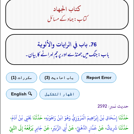
كتاب الجهاد
کتاب: جہاد کے مسائل
76. باب في الرايات والألوية
باب: جنگ میں جھنڈے اور پرچم لہرانے کا بیان۔
Report Error
باب احادیث (3)
مكررات (1)
اظهار التشكيل
🔍 English
حدیث نمبر:
2592
حَدَّثَنَا
إِسْحَاق بْنُ إِبْرَاهِيمَ الْمَرْوَزِيُّ وَهُوَ ابْنُ رَاهَوَيْهِ
، حَدَّثَنَا
يَحْيَى بْنُ آدَمَ
،
حَدَّثَنَا
شَرِيكٌ
، عَنْ
عَمَّارٍ الدُّهْنِيِّ
، عَنْ
أَبِي الزُّبَيْرِ
، عَنْ
جَابِرٍ
يَرْفَعُهُ إِلَى النَّبِيِّ