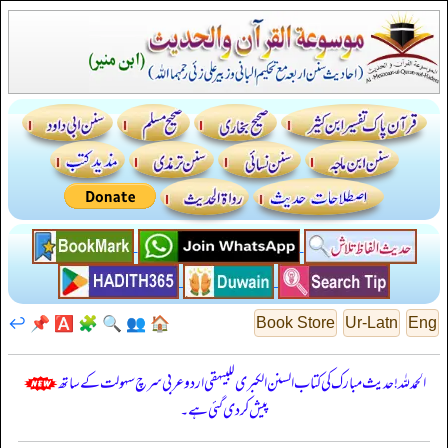
↩️
📌
🅰️
🧩
🔍
👥
🏠
Book Store
Ur-Latn
Eng
الحمدللہ! حدیث مبارک کی کتاب السنن الكبرى للبيهقي اردو عربی سرچ سہولت کے ساتھ
پیش کر دی گئی ہے۔