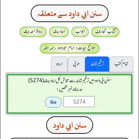
سنن ابي داود سے متعلقہ
کتاب تعارف
ابواب
احادیث
رواۃ الحدیث
سوانح حیات: امام ابوداود رحمہ اللہ
تمام کتب
ترقیم شاملہ
عربی
اردو
سنن ابي داود میں ترقیم شاملہ سے تلاش کل احادیث (5274)
حدیث نمبر لکھیں:
سنن ابي داود