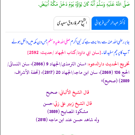
صَلَّى اللَّهُ عَلَيْهِ وَسَلَّمَ أَنَّهُ كَانَ لِوَاؤُهُ يَوْمَ دَخَلَ مَكَّةَ أَبْيَضَ.
ڈاکٹر عبدالرحمٰن فریوائی
الشیخ عمر فاروق سعیدی
جابر رضی اللہ عنہ سے روایت ہے کہ
نبی اکرم
صلی اللہ علیہ وسلم
جس دن مکہ میں داخل ہوئے
[سنن ابي داود/كتاب الجهاد /حدیث: 2592]
آپ کا پرچم سفید تھا۔
تخریج الحدیث دارالدعوہ:
«‏‏‏‏سنن الترمذی/الجھاد 9 (2866)، سنن النسائی/
الحج 106 (2869)، سنن ابن ماجہ/الجھاد 20 (2817)، (تحفة الأشراف:
2889) (صحیح)»
قال الشيخ الألباني:
صحيح
قال الشيخ زبير على زئي:
حسن
مشكوة المصابيح (3889)
وله شاھد حسن عند ابن ماجه (2818)