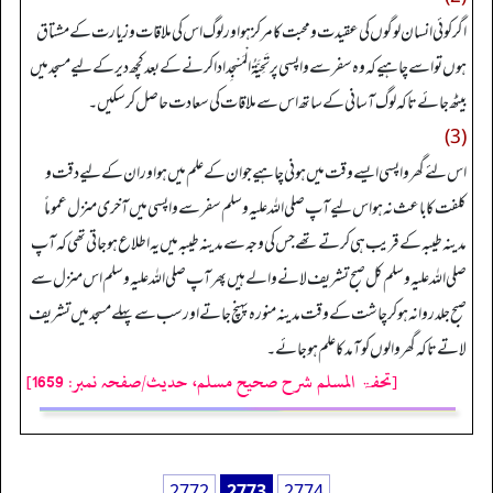
اگر کوئی انسان لوگوں کی عقیدت و محبت کا مرکز ہو اور لوگ اس کی ملاقات وزیارت کے مشتاق
ہوں تو اسے چاہیے کہ وہ سفر سے واپسی پر تَحِیَّةُ الْمَسْجِد ادا کرنے کے بعد کچھ دیر کے لیے مسجد میں
بیٹھ جائے تاکہ لوگ آسانی کے ساتھ اس سے ملاقات کی سعادت حاصل کر سکیں۔
(3)
اس لئے گھر واپسی ایسے وقت میں ہونی چاہیے جو ان کے علم میں ہو اور ان کے لیے دقت و
کلفت کا باعث نہ ہو اس لیے آپ صلی اللہ علیہ وسلم سفر سے واپسی میں آخری منزل عموماً
مدینہ طیبہ کے قریب ہی کرتے تھے جس کی وجہ سے مدینہ طیبہ میں یہ اطلاع ہو جاتی تھی کہ آپ
صلی اللہ علیہ وسلم کل صبح تشریف لانے والے ہیں پھر آپ صلی اللہ علیہ وسلم اس منزل سے
صبح جلد روانہ ہو کر چاشت کے وقت مدینہ منورہ پہنچ جاتے اور سب سے پہلے مسجد میں تشریف
لاتے تاکہ گھر والوں کو آمد کا علم ہو جائے۔
[تحفۃ المسلم شرح صحیح مسلم، حدیث/صفحہ نمبر: 1659]
2772
2773
2774