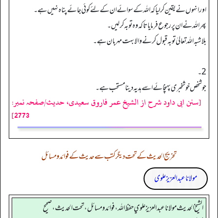
اور انہوں نے یقین کرلیا کہ اللہ کے سوائے ان کےلئے کوئی جائے پناہ نہیں ہے۔
پھر اللہ نے ان پر رجوع فرمایا تاکہ وہ توبہ کرلیں۔
بلاشبہ اللہ تعالیٰ توبہ قبول کرنے والا بہت مہربان ہے۔
2۔
جو شخص خوشخبری پہنچائے اسے ہدیہ دینا مستحب ہے۔
[سنن ابی داود شرح از الشیخ عمر فاروق سعیدی، حدیث/صفحہ نمبر:
2773]
تخریج الحدیث کے تحت دیگر کتب سے حدیث کے فوائد و مسائل
مولانا عبد العزیز علوی
الشيخ الحديث مولانا عبدالعزيز علوي حفظ الله، فوائد و مسائل، تحت الحديث ، صحيح