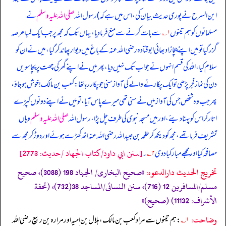
ابن السرح نے پوری حدیث بیان کی، اس میں ہے کہ) رسول اللہ
صلی اللہ علیہ وسلم
نے
مسلمانوں کو ہم تینوں
۱؎
سے بات کرنے سے منع فرما دیا، یہاں تک کہ مجھ پر جب ایک لمبا عرصہ
گزر گیا تو میں اپنے چچا زاد بھائی ابوقتادہ رضی اللہ عنہ کے باغ میں دیوار پھاند کر گیا، میں نے ان کو
سلام کیا، اللہ کی قسم انہوں نے جواب تک نہیں دیا، پھر میں نے اپنے گھر کی چھت پر پچاسویں
دن کی نماز فجر پڑھی تو ایک پکارنے والے کی آواز سنی جو پکار رہا تھا: کعب بن مالک! خوش ہو جاؤ،
پھر جب وہ شخص جس کی آواز میں نے سنی تھی میرے پاس آیا، تو میں نے اپنے دونوں کپڑے
اتار کر اس کو پہنا دیئے، اور میں مسجد نبوی کی طرف چل پڑا، رسول اللہ
صلی اللہ علیہ وسلم
وہاں
تشریف فرما تھے، مجھ کو دیکھ کر طلحہ بن عبیداللہ رضی اللہ عنہ اٹھ کھڑے ہوئے اور دوڑ کر مجھ سے
[سنن ابي داود/كتاب الجهاد /حدیث: 2773]
مصافحہ کیا اور مجھے مبارکباد دی
۲؎
۔
تخریج الحدیث دارالدعوہ:
«‏‏‏‏صحیح البخاری/ الجہاد 198 (3088)، صحیح
مسلم/المسافرین 12 (716)، سنن النسائی/المساجد 38(732)، (تحفة
الأشراف: 11132) (صحیح)»
وضاحت:
۱؎
: ہم تینوں سے مراد کعب بن مالک، ہلال بن امیہ اور مرارہ بن ربیع رضی اللہ