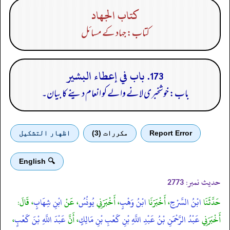
كتاب الجهاد
کتاب: جہاد کے مسائل
173. باب في إعطاء البشير
باب: خوشخبری لانے والے کو انعام دینے کا بیان۔
Report Error
مكررات (3)
اظهار التشكيل
🔍 English
حدیث نمبر:
2773
حَدَّثَنَا
ابْنُ السَّرْحِ
، أَخْبَرَنَا
ابْنُ وَهْبٍ
، أَخْبَرَنِي
يُونُسُ
، عَنْ
ابْنِ شِهَابٍ
، قَالَ:
أَخْبَرَنِي
عَبْدُ الرَّحْمَنِ بْنُ عَبْدِ اللَّهِ بْنِ كَعْبِ بْنِ مَالِكٍ
، أَنَّ
عَبْدَ اللَّهِ بْنَ كَعْبٍ
،