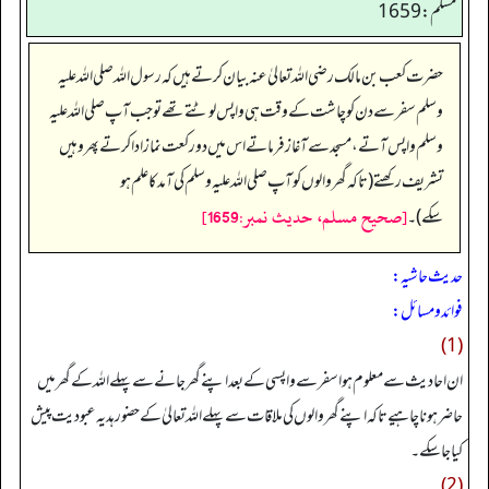
مسلم: 1659
حضرت کعب بن مالک رضی اللہ تعالیٰ عنہ بیان کرتے ہیں کہ رسول اللہ صلی اللہ علیہ
وسلم سفر سے دن کو چاشت کے وقت ہی واپس لوٹتے تھے تو جب آپ صلی اللہ علیہ
وسلم واپس آتے، مسجد سے آغاز فرماتے اس میں دو رکعت نماز ادا کرتے پھر وہیں
تشریف رکھتے (تاکہ گھر والوں کو آپ صلی اللہ علیہ وسلم کی آمد کا علم ہو
[صحيح مسلم، حديث نمبر:1659]
سکے)۔
حدیث حاشیہ:
فوائد ومسائل:
(1)
ان احادیث سے معلوم ہوا سفر سے واپسی کے بعد اپنے گھر جانے سے پہلے اللہ کے گھر میں
حاضر ہونا چاہیے تاکہ اپنے گھر والوں کی ملاقات سے پہلے اللہ تعالیٰ کے حضور ہدیہ عبودیت پیش
کیا جا سکے۔
(2)