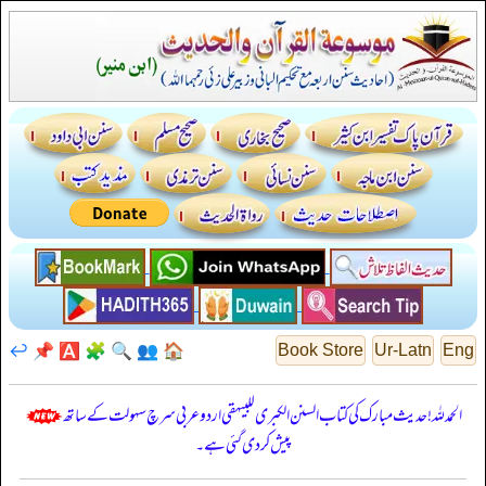
↩️
📌
🅰️
🧩
🔍
👥
🏠
Book Store
Ur-Latn
Eng
الحمدللہ! حدیث مبارک کی کتاب السنن الكبرى للبيهقي اردو عربی سرچ سہولت کے ساتھ
پیش کر دی گئی ہے۔