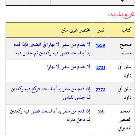
تخريج الحديث:
کتاب
نمبر
مختصر عربی متن
صحيح
لا يقدم من سفر إلا نهارا في الضحى فإذا قدم
1659
مسلم
بدأ بالمسجد فصلى فيه ركعتين ثم جلس فيه
سنن أبي
لا يقدم من سفر إلا نهارا
2781
داود
سنن أبي
إذا قدم من سفر بدأ بالمسجد فركع فيه ركعتين
2773
داود
ثم جلس للناس
المعجم
إذا قدم من سفر بدأ بالمسجد فصلى فيه ركعتين
316
الصغير
ثم دخل منزله
للطبراني