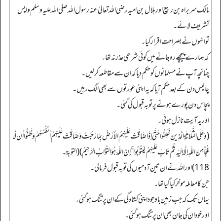
مالک سربراہ بن ربیع اور ہلال بن امیہ رضی اللہ تعالیٰ عنہ رسول اللہ صلی اللہ علیہ وسلم واپس
تشریف لائے۔
تو انہوں نے بصراحت اقرار کیا۔
کہ ہمارے پیچھے رہ جانے میں کوئی شرعی عذر نہ تھا۔
چنانچہ آپ نے مسلمانوں کو حکم دیا کہ ان سے مقاطعہ کرلیں۔
چالیس دن کے بعد حکم آیا کہ یہ اپنی عورتوں سے بھی الگ رہیں۔
پچاس دن پورے ہونے پر توبہ قبول کی گئی۔
او ر یہ آیت نازل ہوئی۔
(وَعَلَى الثَّلَاثَةِ الَّذِينَ خُلِّفُوا حَتَّىٰ إِذَا ضَاقَتْ عَلَيْهِمُ الْأَرْضُ بِمَا رَحُبَتْ وَضَاقَتْ عَلَيْهِمْ أَنفُسُهُمْ وَظَنُّوا أَن لَّا
مَلْجَأَ مِنَ اللَّـهِ إِلَّا إِلَيْهِ ثُمَّ تَابَ عَلَيْهِمْ لِيَتُوبُوا ۚ إِنَّ اللَّـهَ هُوَ التَّوَّابُ الرَّحِيمُ) (التوبة۔
118) اور اللہ نے ان تین آدمیوں کی توبہ قبول فرما لی۔
جن کا معاملہ موخر کیا گیا تھا۔
یہا ں تک کہ جب زمین باوجود اپنی کشادگی کے ان پر تنگ ہوگئی۔
اورخود ان کی جان بھی ان پر تنگ ہوگئی۔