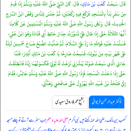
قَالَ: سَمِعْتُ
كَعْبَ بْنَ مَالِكٍ
، قَالَ: كَانَ النَّبِيُّ صَلَّى اللَّهُ عَلَيْهِ وَسَلَّمَ إِذَا قَدِمَ
مِنْ سَفَرٍ بَدَأَ بِالْمَسْجِدِ فَرَكَعَ فِيهِ رَكْعَتَيْنِ، ثُمَّ جَلَسَ لِلنَّاسِ وَقَصَّ ابْنُ السَّرْحِ
الْحَدِيثَ، قَالَ: وَنَهَى رَسُولُ اللَّهِ صَلَّى اللَّهُ عَلَيْهِ وَسَلَّمَ الْمُسْلِمِينَ عَنْ كَلَامِنَا
أَيُّهَا الثَّلَاثَةُ حَتَّى إِذَا طَالَ عَلَيَّ تَسَوَّرْتُ جِدَارَ حَائِطِ أَبِي قَتَادَةَ وَهُوَ ابْنُ عَمِّي،
فَسَلَّمْتُ عَلَيْهِ فَوَاللَّهِ مَا رَدَّ عَلَيَّ السَّلَامَ، ثُمَّ صَلَّيْتُ الصُّبْحَ صَبَاحَ خَمْسِينَ لَيْلَةً
عَلَى ظَهْرِ بَيْتٍ مِنْ بُيُوتِنَا، فَسَمِعْتُ صَارِخًا يَا كَعْبَ بْنَ مَالِكٍ أَبْشِرْ، فَلَمَّا
جَاءَنِي الَّذِي سَمِعْتُ صَوْتَهُ يُبَشِّرُنِي نَزَعْتُ لَهُ ثَوْبَيَّ فَكَسَوْتُهُمَا إِيَّاهُ فَانْطَلَقْتُ
حَتَّى إِذَا دَخَلْتُ الْمَسْجِدَ فَإِذَا رَسُولُ اللَّهِ صَلَّى اللَّهُ عَلَيْهِ وَسَلَّمَ جَالِسٌ، فَقَامَ
إِلَيَّ طَلْحَةُ بْنُ عُبَيْدِ اللَّهِ يُهَرْوِلُ حَتَّى صَافَحَنِي وَهَنَّأَنِي.
ڈاکٹر عبدالرحمٰن فریوائی
الشیخ عمر فاروق سعیدی
کعب بن مالک رضی اللہ عنہ کہتے ہیں
نبی اکرم
صلی اللہ علیہ وسلم
جب سفر سے آتے تو پہلے مسجد
میں جاتے اور اس میں دو رکعت نماز پڑھتے، پھر لوگوں سے ملاقات کے لیے بیٹھتے (اس کے بعد