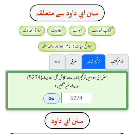
سنن ابي داود سے متعلقہ
کتاب تعارف
ابواب
احادیث
رواۃ الحدیث
سوانح حیات: امام ابوداود رحمہ اللہ
تمام کتب
ترقیم شاملہ
عربی
اردو
سنن ابي داود میں ترقیم شاملہ سے تلاش کل احادیث (5274)
حدیث نمبر لکھیں:
سنن ابي داود