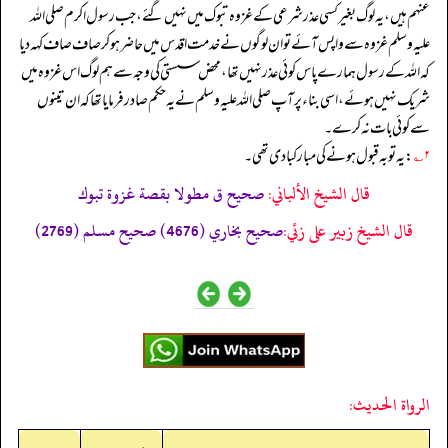
عنہم ہیں، یہ لوگ بغیر کسی عذر شرعی کے غزوہ تبوک میں نہیں گئے، جب رسول اکرم صلی اللہ
علیہ وسلم غزوہ سے واپس آئے تو ان لوگوں نے خدمت اقدس میں حاضر ہو کر صاف صاف کہہ دیا
کہ اللہ کے رسول ہمارے پاس کوئی عذر نہیں تھا، محض سستی کی وجہ سے ہم لوگ اس غزوہ میں
شریک نہیں ہوئے، اسی بناء پر آپ صلی اللہ علیہ وسلم نے یہ حکم صادر فرمایا تھا کہ ان تینوں
سے کوئی بات نہ کرے۔
۲؎
: یہ توبہ قبول ہونے کی مبارکبادی تھی۔
قال الشيخ الألباني:
صحيح ق مطولا بقصة غزوة تبوك
قال الشيخ زبير على زئي:
صحيح بخاري (4676) صحيح مسلم (2769)
الرواة الحديث: