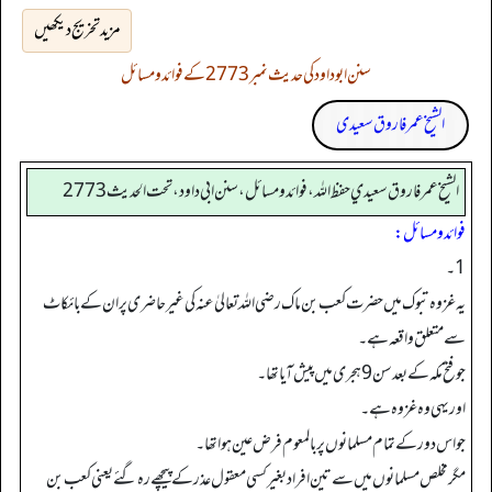
مزید تخریج دیکھیں
سنن ابوداود کی حدیث نمبر 2773 کے فوائد و مسائل
الشیخ عمر فاروق سعیدی
الشيخ عمر فاروق سعيدي حفظ الله، فوائد و مسائل، سنن ابي داود ، تحت الحديث 2773
فوائد ومسائل:
1۔
یہ غزوہ تبوک میں حضرت کعب بن ماک رضی اللہ تعالیٰ عنہ کی غیر حاضری پر ان کے بائکاٹ
سے متعلق واقعہ ہے۔
جو فتح مکہ کے بعد سن 9 ہجری میں پیش آیا تھا۔
اور یہی وہ غزوہ ہے۔
جو اس دور کے تمام مسلمانوں پر بالمعوم فرض عین ہوا تھا۔
مگر مخلص مسلمانوں میں سے تین افراد بغیر کسی معقول عذر کے پیچھے رہ گئے یعنی کعب بن