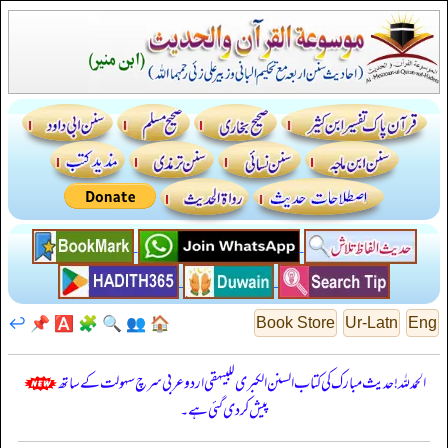
↩️
📌
🅰️
🧩
🔍
👥
🏠
Book Store
Ur-Latn
Eng
الحمدللہ! حدیث مبارک کی کتاب السنن الكبرى للبيهقي اردو عربی سرچ سہولت کے ساتھ
پیش کر دی گئی ہے۔