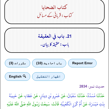
كتاب الضحايا
کتاب: قربانی کے مسائل
21. باب في العقيقة
باب: عقیقہ کا بیان۔
Report Error
باب احادیث (10)
مكررات (3)
اظهار التشكيل
🔍 English
حدیث نمبر:
2834
حَدَّثَنَا
مُسَدَّدٌ
، حَدَّثَنَا
سُفْيَانُ
، عَنْ
عَمْرِو بْنِ دِينَارٍ
، عَنْ
عَطَاءٍ
، عَنْ
حَبِيبَةَ
بِنْتِ مَيْسَرَةَ
، عَنْ
أُمِّ كُرْزٍ الْكَعْبِيَّةِ
، قَالَتْ: سَمِعْتُ رَسُولَ اللَّهِ صَلَّى اللَّهُ عَلَيْهِ