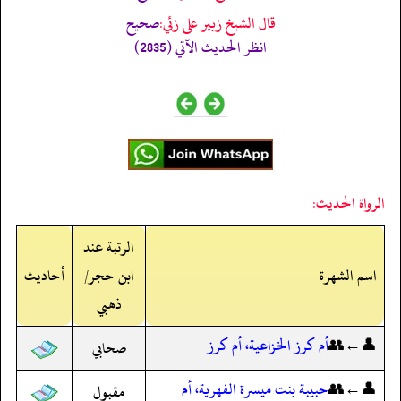
قال الشيخ زبير على زئي:
صحيح
انظر الحديث الآتي (2835)
الرواة الحديث:
الرتبة عند
اسم الشهرة
ابن حجر/
أحاديث
ذهبي
👤←👥
أم كرز الخزاعية، أم كرز
صحابي
👤←👥
حبيبة بنت ميسرة الفهرية، أم
مقبول