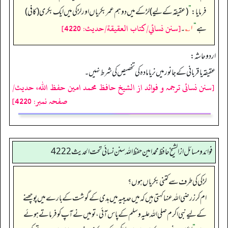
فرمایا:
”
(عقیقہ کے لیے) لڑکے میں دو ہم عمر بکریاں اور لڑکی میں ایک بکری (کافی)
[سنن نسائي/كتاب العقيقة/حدیث: 4220]
ہے
“
۱؎
۔
اردو حاشہ:
عقیقہ یا قربانی کے جانور میں نر یا مادہ کی تخصیص کی شرط نہیں۔
[سنن نسائی ترجمہ و فوائد از الشیخ حافظ محمد امین حفظ اللہ، حدیث/
صفحہ نمبر: 4220]
فوائد ومسائل از الشيخ حافظ محمد امين حفظ الله سنن نسائي تحت الحديث4222
لڑکی کی طرف سے کتنی بکریاں ہوں؟
ام کرز رضی اللہ عنہا کہتی ہیں کہ میں حدیبیہ میں ہدی کے گوشت کے بارے میں پوچھنے
کے لیے نبی اکرم صلی اللہ علیہ وسلم کے پاس آئی، تو میں نے آپ کو فرماتے ہوئے