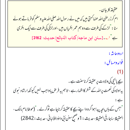
عقیقہ کا بیان۔
ام کرز رضی اللہ عنہا کہتی ہیں کہ میں نے رسول اللہ صلی اللہ علیہ وسلم کو فرماتے ہوئے
سنا:
”
لڑکے کی طرف سے دو ہم عمر بکریاں ہیں، اور لڑکی کی طرف سے ایک بکری
[سنن ابن ماجه/كتاب الذبائح/حدیث: 3162]
ہے
“
۱؎
۔
اردو حاشہ:
فوائد و مسائل:
(1)
بچے یا بچی کی ولادت پر عقیقہ کرنا سنت ہے۔
یہ اولاد کی نعمت پر اللہ کے شکر کا اظہار ہے، تاہم یہ فرض یا واجب نہیں کیونکہ ارشاد نبوی
ہے:
”
'جس کے ہاں بچہ پیدا ہواگروہ اپنے بچے کا عقیقہ کرناچاہے تو کرلے۔
“
(موطا إمام مالك،
العقيقة، ماجاء في العقيقة، حديث: 1 وصحيح سنن أبي داؤد للألباني، حديث: 2842)