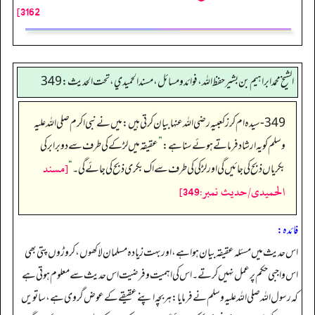
3162]
الشيخ محمد ابراهيم بن بشير حفظ الله، فوائد و مسائل، مسند الحميدي، تحت الحديث:349
349- سیدہ ام کرز کعبیہ رضی اللہ عنہا بیان کرتی ہیں: میں نے نبی اکرم صلی اللہ علیہ
وسلم کو یہ ارشاد فرماتے ہوئے سنا ہے:
”
عقیقہ میں لڑکے کی طرف سے دو برابر کی
[مسند
بکریاں ذبح کی جائیں گی اور لڑکی کی طرف سے اک بکری ذبح کی جائے گی۔
“
الحمیدی/حدیث نمبر:349]
فائدہ:
اس حدیث میں مسئلہ عقیقہ بیان ہوا ہے، اور بہت زیادہ مسلمان لاکھوں، کروڑوں پتی بھی
اس واجبی حکم پر عمل نہیں کرتے۔ اس کی اہمیت و فرضیت اس حدیث سے معلوم ہوتی ہے
کہ رسول اللہ صلی اللہ علیہ وسلم نے فرمایا: ہر بچہ اپنے عقیقے کے عوض گروی ہے، ساتویں