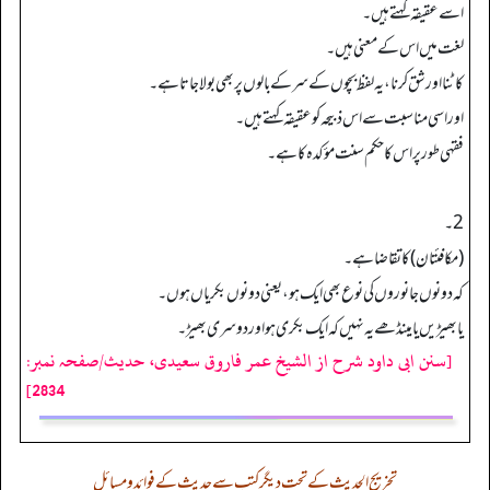
اسے عقیقہ کہتے ہیں۔
لغت میں ا س کے معنی ہیں۔
کاٹنا اور شق کرنا، یہ لفظ بچوں کے سر کے بالوں پر بھی بولا جاتا ہے۔
اور اسی مناسبت سے اس ذبیحہ کو عقیقہ کہتے ہیں۔
فقہی طور پر اس کا حکم سنت مؤکدہ کا ہے۔
2۔
(مکافئتان) کا تقاضا ہے۔
کہ دونوں جانوروں کی نوع بھی ایک ہو، یعنی دونوں بکریاں ہوں۔
یا بھیڑیں یا مینڈھے یہ نہیں کہ ایک بکری ہو اور دوسری بھیڑ۔
[سنن ابی داود شرح از الشیخ عمر فاروق سعیدی، حدیث/صفحہ نمبر:
2834]
تخریج الحدیث کے تحت دیگر کتب سے حدیث کے فوائد و مسائل