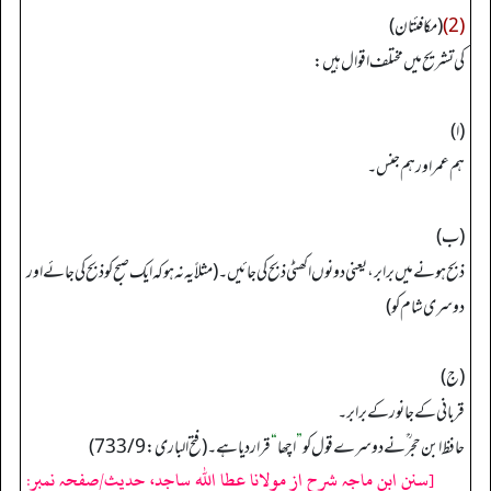
(2)
(مكافئتان)
كی تشریح میں مختلف اقوال ہیں:
(ا)
ہم عمر اور ہم جنس۔
(ب)
ذبح ہونے میں برابر، یعنی دونوں اکھٹی ذبح کی جائیں۔ (مثلاً یہ نہ ہو کہ ایک صبح کو ذبح کی جائے اور
دوسری شام کو)
(ج)
قربانی کے جانور کے برابر۔
حافظ ابن حجر ؒنے دوسرے قول کو
”
اچھا
“
قراردیا ہے۔ (فتح الباری: 9/ 733)
[سنن ابن ماجہ شرح از مولانا عطا الله ساجد، حدیث/صفحہ نمبر: