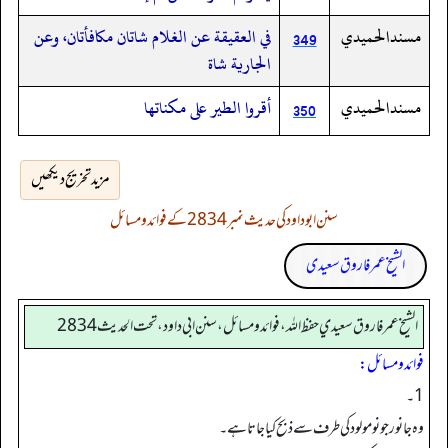
مسندالحميدي
في العقيقة عن الغلام شاتان مكافأتان، وعن
349
الجارية شاة
مسندالحميدي
أقروا الطير على مكناتها
350
مزید تخریج دیکھیں
سنن ابوداود کی حدیث نمبر 2834 کے فوائد و مسائل
الشیخ عمر فاروق سعیدی
الشيخ عمر فاروق سعيدي حفظ الله، فوائد و مسائل، سنن ابي داود ، تحت الحديث 2834
فوائد ومسائل:
1۔
وہ جانور جو نومولود کی طرف سے ذبح کیا جاتا ہے۔