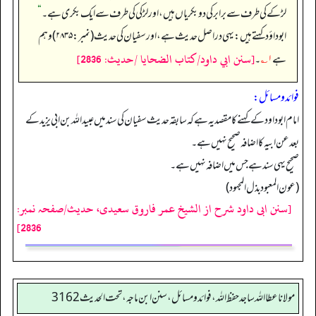
لڑکے کی طرف سے برابر کی دو بکریاں ہیں، اور لڑکی کی طرف سے ایک بکری ہے۔‏‏‏‏
“
ابوداؤد کہتے ہیں: یہی دراصل حدیث ہے، اور سفیان کی حدیث (نمبر: ۲۸۳۵) وہم
[سنن ابي داود/كتاب الضحايا /حدیث: 2836]
ہے
۱؎
۔
فوائد ومسائل:
امام ابو داود کے کہنے کا مقصد یہ ہے کہ سابقہ حدیث سفیان کی سند میں عبید اللہ بن ابی یزید کے
بعد عن ابیہ کا اضافہ صحیح نہیں ہے۔
صحیح یہی سند ہے جس میں اضافہ نہیں ہے۔
(عون المعبود بذل المجهود)
[سنن ابی داود شرح از الشیخ عمر فاروق سعیدی، حدیث/صفحہ نمبر:
2836]
مولانا عطا الله ساجد حفظ الله، فوائد و مسائل، سنن ابن ماجه، تحت الحديث3162