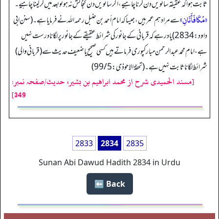
ثابت ہوا کہ عقیقہ ساتویں دن کرنا چاہیے، اگر ساتویں دن گنجائش نہ ہو تو بعد میں کر لینا چاہیے۔
«مُكَافَأَتَانِ»
سے مراد ہم عمر ہیں، جیسا کہ امام أحمد بن حنبل رحمہ اللہ نے فرمایا ہے۔ (سنن ابی
داود: 2834) یاد رہے کہ قربانی کے جانور کی شرائط عقیقے کے جانور پر لگانا درست نہیں
ہے، امام محمد عبدالرحمن مبارکپوری فرماتے ہیں کسی صحيح یا ضعیف حدیث سے (قربانی والی)
شرائط لگانا ثابت نہیں ہے۔ (تحفۃ الاحوذی: 99/5)
[مسند الحمیدی شرح از محمد ابراهيم بن بشير، حدیث/صفحہ نمبر:
349]
2833
2834
2835
Sunan Abi Dawud Hadith 2834 in Urdu
Back ⬅️