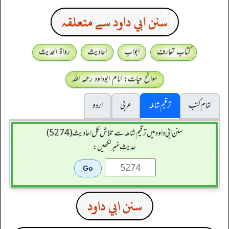
سنن ابي داود سے متعلقہ
کتاب تعارف
ابواب
احادیث
رواۃ الحدیث
سوانح حیات: امام ابوداود رحمہ اللہ
تمام کتب
ترقیم شاملہ
عربی
اردو
سنن ابي داود میں ترقیم شاملہ سے تلاش کل احادیث (5274)
حدیث نمبر لکھیں:
سنن ابي داود