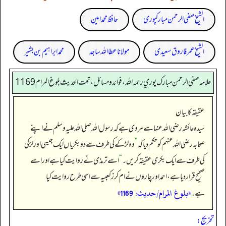
الشیخ صفی الرحمن مبارکپوری
حافظ محمد امین
الشیخ عمر فاروق سعیدی
مولانا عطا اللہ ساجد
محمد ابراہیم بن بشیر
علامه صفي الرحمن مبارك پوري رحمه الله، فوائد و مسائل، تحت الحديث بلوغ المرام 1169
عقیقہ کا بیان
سیدہ عائشہ رضی اللہ عنہا سے مروی ہے کہ رسول اللہ صلی اللہ علیہ وسلم نے اپنے
صحابہ رضی اللہ عنہم کو حکم دیا کہ
”
وہ لڑکے کی طرف سے دو بکریاں ایک جیسی اور لڑکی
کی طرف سے ایک بکری عقیقہ کریں۔
“
اسے ترمذی نے روایت کیا ہے اور اسے
صحیح قرار دیا ہے، احمد اور چاروں نے ام کرز کعبیہ سے اسی طرح روایت کیا
«بلوغ المرام/حدیث: 1169»
ہے۔
تخریج: