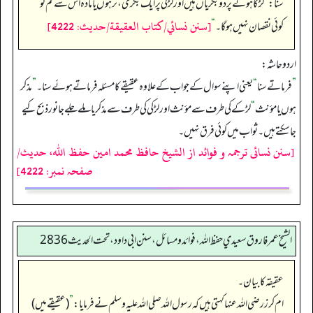
سنا:
”
لڑکا ہونے پر دو بکریاں ہیں اور لڑکی پر ایک بکری، نر ہوں یا مادہ اس سے تم کو
[سنن نسائي/كتاب العقيقة/حدیث: 4222]
کوئی نقصان نہیں ہو گا۔‏‏‏‏
“
اردو حاشہ:
”
فرماتے سنا
“
یعنی اپنے سوال کے جواب کے علاوہ عقیقے کا مسئلہ فرماتے ہوئے سنا۔
”
مذکر
ہوں یا مؤنث
“
لڑکے کی طرف سے مؤنث اور لڑکی کی طرف سے مذکریا ملے جلے جانور ذبح کیے
جاسکتے ہیں۔ ثواب میں کوئی فرق نہیں۔
[سنن نسائی ترجمہ و فوائد از الشیخ حافظ محمد امین حفظ اللہ، حدیث/
صفحہ نمبر: 4222]
الشيخ عمر فاروق سعيدي حفظ الله، فوائد و مسائل، سنن ابي داود ، تحت الحديث 2836
عقیقہ کا بیان۔
ام کرز رضی اللہ عنہا کہتی ہیں کہ رسول اللہ صلی اللہ علیہ وسلم نے فرمایا:
”
(عقیقے میں)