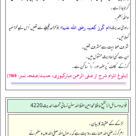
کرنا جائز ہے۔
واللّٰہ أعلم۔
«ام کُرز کعبیہ رضی اللہ عنہا»
راوئ حدیث
‏‏‏‏ بنو خزاعہ قبیلے سے تھیں‘ اس لیے خزاعیہ
کہلائیں۔
شرف صحابیت سے مشرف تھیں۔
ان سے کئی احادیث منقول ہیں۔
کرز کے
”
کاف
“
پر ضمہ اور
”
را
“
ساکن ہے۔
[بلوغ المرام شرح از صفی الرحمن مبارکپوری، حدیث/صفحہ نمبر: 1169]
فوائد ومسائل از الشيخ حافظ محمد امين حفظ الله سنن نسائي تحت الحديث4220
لڑکے کے عقیقہ کا بیان۔
ام کرز رضی اللہ عنہا سے روایت ہے کہ رسول اللہ صلی اللہ علیہ وسلم نے