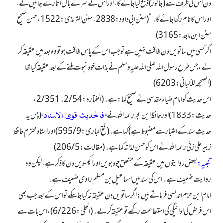
دن اس کی طرف سے (جانور) ذبح کیا جائے گا، اور اس کے سر کے بال اتارے جائیں گے،
اور اس کا نام رکھا جائے گا۔
“
(سنن ابی داود: 2838، سنن الترمذی: 1522، حسن صحیح
سنن ابن ماجد: 3165)
اگر کسی میں ساتویں دن طاقت نہیں ہے تو جب اس کے پاس طاقت ہو تو وہ بعد میں عقیقہ کر
لے، جس طرح رسول اللہ صلی اللہ علیہ وسلم نے بذات خود نبوت ملنے کے بعد عقیقہ کیا تھا
(الصحيحه للألباني: 6203)
اس حدیث کو امام ضیاء مقدسی نے صحیح کہا: ہے۔ (المختارہ: 54 / 2۔ 351 / 2،
«فالحديث قوى الاسناد»
حدیث: 1833) اور حافظ ابن حجر رحمہ اللہ نے
(پس یہ
حدیث سند کے اعتبار سے مضبوط ہے) کہا ہے۔ (فتح الباری: 595/9) اور استاد محترم حافظ
زبیر علی زئی رحمہ اللہ نے اس کو حسن لذاتہ کہا ہے۔ (مقالات: 206/5)
تنبیہ:
بعض روایتوں میں عقیقہ کے متعلق چودہویں اور ا کیسویں دن کا ذکر ہے، لیکن وہ
روایت ضعیف ہے۔ اس کی سند میں اسماعیل بن مسلم راوی ضعیف ہے۔
امام ابن حزم اندلسی فرماتے ہیں: اگر ساتویں دن عقیقہ نہ کیا جا سکے تو اس کے بعد جب بھی
اس فرض کی ادائیگی کی استطاعت رکھے تو عقیقہ کر لے۔ (المحلی: 226 / 6)، اس بات سے