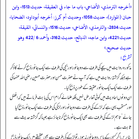
«أخرجه الترمذي، الأضاحي، باب ما جاء في العقيقة، حديث:1513، وابن
حبان (الموارد)، حديث:1058، وحديث أم كرز: أخرجه أبوداود، الضحايا،
حديث:2834، والترمذي، الأضاحي، حديث:1516، والنسائي، القيقة،
حديث:4221، وابن ماجه، الذبائح، حديث:3162، وأحمد:6 /422 وهو
حديث صحيح.»
تشریح:
مذکورہ روایت میں بچے کی طرف سے دو جانور اور بچی کی طرف سے ایک جانور ذبح کرنے کا ذکر
ہے جبکہ گزشتہ روایت میں ہے کہ آپ نے حضرت حسن اور حضرت حسین رضی اللہ عنہما کی
طرف سے ایک ایک جانور عقیقہ کے طور پر ذبح کیا۔
ان دونوں احادیث میں کوئی تعارض نہیں بلکہ علمائے کرام اس کی بابت فرماتے ہیں کہ افضل
اور مستحب یہی ہے کہ لڑکے کی طرف سے دو جانور اور لڑکی کی طرف سے ایک جانور ذبح کیا
جائے‘ تاہم لڑکے کی طرف سے بھی ایک جانور ذبح کرنا جائز ہے جیسا کہ گزشتہ حدیث سے
ثابت ہے۔
بنابریں اگر کسی کے پاس دو جانور نہ ہوں تو لڑکے کی طرف سے بھی عقیقے میں ایک جانور ذبح