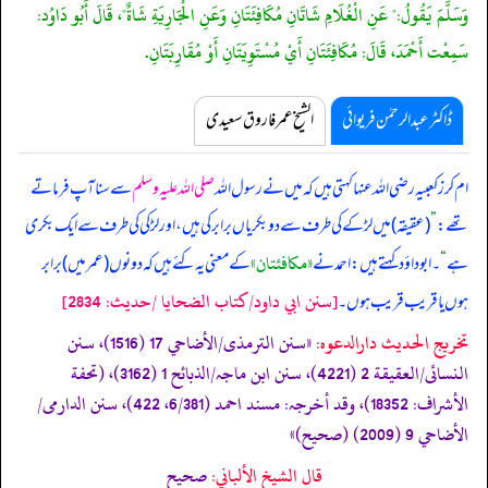
وَسَلَّمَ يَقُولُ:" عَنِ الْغُلَامِ شَاتَانِ مُكَافِئَتَانِ وَعَنِ الْجَارِيَةِ شَاةٌ"، قَالَ أَبُو دَاوُد:
سَمِعْت أَحْمَدَ، قَالَ: مُكَافِئَتَانِ أَيْ مُسْتَوِيَتَانِ أَوْ مُقَارِبَتَانِ.
ڈاکٹر عبدالرحمٰن فریوائی
الشیخ عمر فاروق سعیدی
ام کرز کعبیہ رضی اللہ عنہا کہتی ہیں کہ
میں نے رسول اللہ
صلی اللہ علیہ وسلم
سے سنا آپ فرماتے
تھے:
”
(عقیقہ) میں لڑکے کی طرف سے دو بکریاں برابر کی ہیں، اور لڑکی کی طرف سے ایک بکری
«مكافئتان»
ہے
“
۔ ابوداؤد کہتے ہیں: احمد نے
کے معنی یہ کئے ہیں کہ دونوں (عمر میں) برابر
[سنن ابي داود/كتاب الضحايا /حدیث: 2834]
ہوں یا قریب قریب ہوں۔
تخریج الحدیث دارالدعوہ:
«‏‏‏‏سنن الترمذی/الأضاحي 17 (1516)، سنن
النسائی/العقیقة 2 (4221)، سنن ابن ماجہ/الذبائح 1 (3162)، (تحفة
الأشراف: 18352)، وقد أخرجہ: مسند احمد (6/381، 422)، سنن الدارمی/
الأضاحي 9 (2009) (صحیح)»
قال الشيخ الألباني:
صحيح