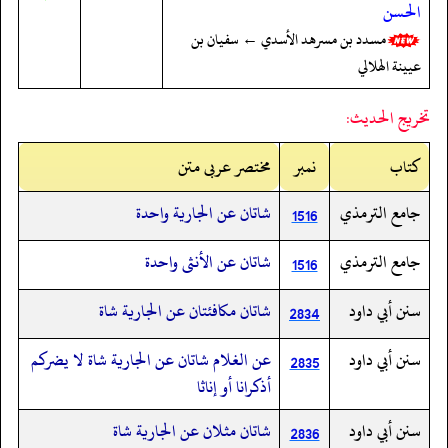
الحسن
مسدد بن مسرهد الأسدي ← سفيان بن
عيينة الهلالي
تخريج الحديث:
کتاب
نمبر
مختصر عربی متن
جامع الترمذي
شاتان عن الجارية واحدة
1516
جامع الترمذي
شاتان عن الأنثى واحدة
1516
سنن أبي داود
شاتان مكافئتان عن الجارية شاة
2834
سنن أبي داود
عن الغلام شاتان عن الجارية شاة لا يضركم
2835
أذكرانا أو إناثا
سنن أبي داود
شاتان مثلان عن الجارية شاة
2836