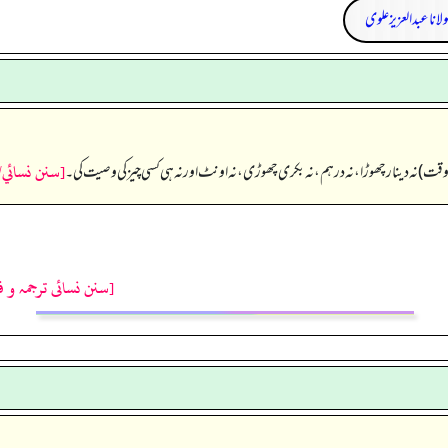
لانا عبد العزیز علوی
[سنن نسائي/ك
ے وقت) نہ دینار چھوڑا، نہ درہم، نہ بکری چھوڑی، نہ اونٹ اور نہ ہی کسی چیز کی وصیت کی۔
[سنن نسائی ترجمہ و ف