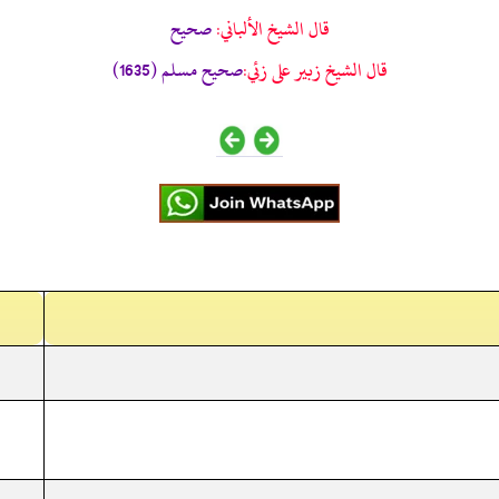
قال الشيخ الألباني:
صحيح
قال الشيخ زبير على زئي:
صحيح مسلم (1635)