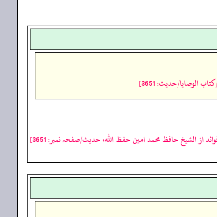
تاب الوصايا/حدیث: 3651]
وائد از الشیخ حافظ محمد امین حفظ اللہ، حدیث/صفحہ نمبر: 3651]