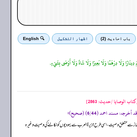
باب احادیث (2)
اظهار التشكيل
🔍 English
مَ دِينَارًا وَلَا دِرْهَمًا وَلَا بَعِيرًا وَلَا شَاةً وَلَا أَوْصَى بِشَيْءٍ.
تاب الوصايا /حدیث: 2863]
لاً نماز سے متعلق وصیت، اسی طرح جزیرۃ العرب سے یہودیوں کو نکالنے کی وصیت وغیرہ