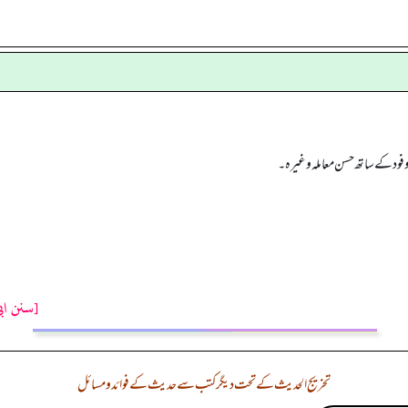
وفود کے ساتھ حسن معاملہ وغیرہ۔
[سنن اب
تخریج الحدیث کے تحت دیگر کتب سے حدیث کے فوائد و مسائل