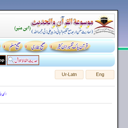
Ur-Latn
Eng
الحمد