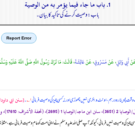
1. باب ما جاء فيما يؤمر به من الوصية
باب: وصیت کرنے کی تاکید کا بیان۔
Report Error
َنْ
أَبِي وَائِلٍ
، عَنْ
مَسْرُوقٍ
، عَنْ
عَائِشَةَ
، قَالَتْ: مَا تَرَكَ رَسُولُ اللَّهِ صَلَّى اللَّهُ عَلَيْهِ وَسَلَّ
[سنن ابي داود/ك
ت) دینار و درہم، اونٹ و بکری نہیں چھوڑی اور نہ کسی چیز کی وصیت فرمائی
۱؎
۔
 کسی چیز کی وصیت نہیں فرمائی، کیونکہ آپ صلی اللہ علیہ وسلم نے اپنی امت کو عام وصیت فرمائی ہے، مث