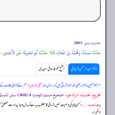
حدیث نمبر:
2863
حَدَّثَنَا
مُسَدَّدٌ
،
وَمُحَمَّدُ بْنُ الْعَلَاءِ
، قَالَا: حَدَّثَنَا
أَبُو مُعَاوِيَةَ
، عَنْ
الْأَعْمَشِ
، ع
ڈاکٹر عبدالرحمٰن فریوائی
الشیخ عمر فاروق سعیدی
ام المؤمنین عائشہ رضی اللہ عنہا فرماتی ہیں کہ
رسول اللہ
صلی اللہ علیہ وسلم
نے (اپنی وفات کے وق
تخریج الحدیث دارالدعوہ:
«‏‏‏‏صحیح مسلم/الوصایا 6 (1635)، سنن النسائی/الوصایا 2 (3651)، سنن ابن ماجہ/الوصایا 1 (2695)، (تحفة الأشراف: 17610)، وقد أخرجہ: مسند احمد (6/44) (صحیح)»
وضاحت:
۱؎
: کسی چیز کی وصیت نہیں فرمائی کا مطلب یہ ہے کہ مال و جائیداد سے متعلق
وغیرہ۔