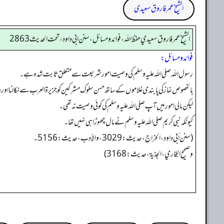
الشیخ عمر فاروق سعیدی
الشيخ عمر فاروق سعيدي حفظ الله، فوائد و مسائل، سنن ابي داود ، تحت الحديث 2863
فوائد ومسائل:
رسول اللہ صلی اللہ علیہ وسلم کی وصیت امورشریعت سے متعلق ثابت شدہ ہے۔
بالخصوص نماز کی پابندی غلاموں کے ساتھ حسن سلوک مشرکین کو جزیرۃ العرب سے نکالنا اور 
لیکن مالی امور میں آپ صلی اللہ علیہ وسلم کی کوئی وصیت نہ تھی۔
کیونکہ نبی کریم صلی اللہ علیہ وسلم نے مال چھوڑا ہی نہیں تھا۔
(سنن أبي داود، الخراج، حدیث: 3029، و الأدب، حدیث: 5156۔
و صحیح البخاري، الجذیة، حدیث: 3168)