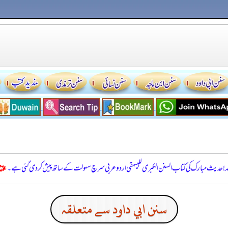
للہ! حدیث مبارک کی کتاب السنن الكبرى للبيهقي اردو عربی سرچ سہولت کے ساتھ پیش کر دی گئی ہے۔
سنن ابي داود سے متعلقہ