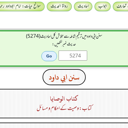
 تعارف
ابواب
احادیث
رواۃ الحدیث
سوانح حیات: امام ابوداود رحمہ 
سنن ابي داود میں ترقیم شاملہ سے تلاش کل احادیث (5274)
حدیث نمبر لکھیں:
سنن ابي داود
كتاب الوصايا
کتاب: وصیت کے احکام و مسائل