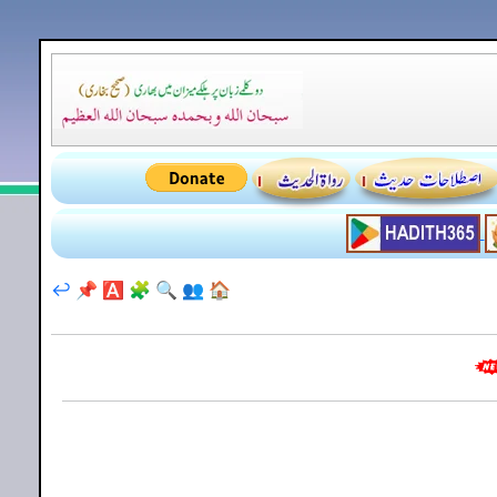
↩️
📌
🅰️
🧩
🔍
👥
🏠