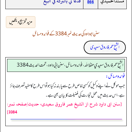
مسندالحميدي
فدعا لي بالبركة في البيع
866
مزید تخریج دیکھیں
سنن ابوداود کی حدیث نمبر 3384 کے فوائد و مسائل
الشیخ عمر فاروق سعیدی
الشيخ عمر فاروق سعيدي حفظ الله، فوائد و مسائل، سنن ابي داود ، تحت الحديث 3384
فوائد ومسائل:
جب موکل نے اپنے وکیل کو کسی خاص طرح سے پابند نہ کیا ہو تو اس طرح کا مفید تصرف جائز
ہے، اس حدیث میں عمل تجارت کی فضیلت کا بیان بھی ہے۔
[سنن ابی داود شرح از الشیخ عمر فاروق سعیدی، حدیث/صفحہ نمبر:
3384]