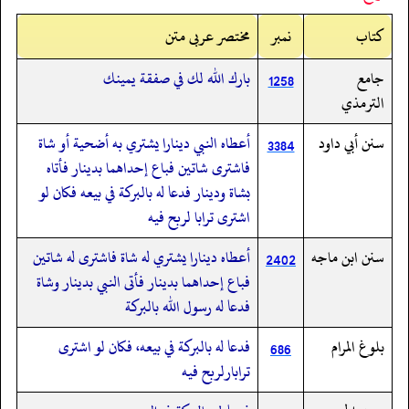
کتاب
نمبر
مختصر عربی متن
جامع
بارك الله لك في صفقة يمينك
1258
الترمذي
سنن أبي داود
أعطاه النبي دينارا يشتري به أضحية أو شاة
3384
فاشترى شاتين فباع إحداهما بدينار فأتاه
بشاة ودينار فدعا له بالبركة في بيعه فكان لو
اشترى ترابا لربح فيه
سنن ابن ماجه
أعطاه دينارا يشتري له شاة فاشترى له شاتين
2402
فباع إحداهما بدينار فأتى النبي بدينار وشاة
فدعا له رسول الله بالبركة
بلوغ المرام
فدعا له بالبركة في بيعه،‏‏‏‏ فكان لو اشترى
686
ترابارلربح فيه