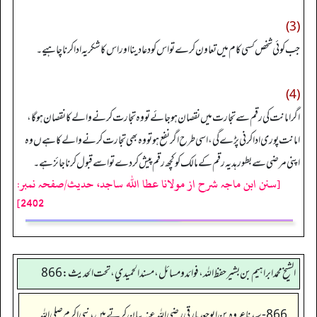
(3)
جب کوئی شخص کسی کام میں تعاون کرے تواس کو دعا دینا اوراس کا شکریہ ادا کرنا چاہیے۔
(4)
اگر امانت کی رقم سےتجارت میں نقصان ہوجائے تووہ تجارت کرنے والے کا نقصان ہو گا،
امانت پوری ادا کرنی پڑے گی، اسی طرح اگر نفع ہوتووہ بھی تجارت کرنے والے کا ہےں وہ
اپنی مرضی سے بطور ہدیہ رقم کےمالک کوکچھ رقم پیش کردے تو اسےقبول کرنا جائز ہے۔
[سنن ابن ماجہ شرح از مولانا عطا الله ساجد، حدیث/صفحہ نمبر:
2402]
الشيخ محمد ابراهيم بن بشير حفظ الله، فوائد و مسائل، مسند الحميدي، تحت الحديث:866
866- سیدنا عروہ بن ابوجعد بارقی رضی اللہ عنہ بیان کرتے ہیں، نبی اکرم صلی اللہ