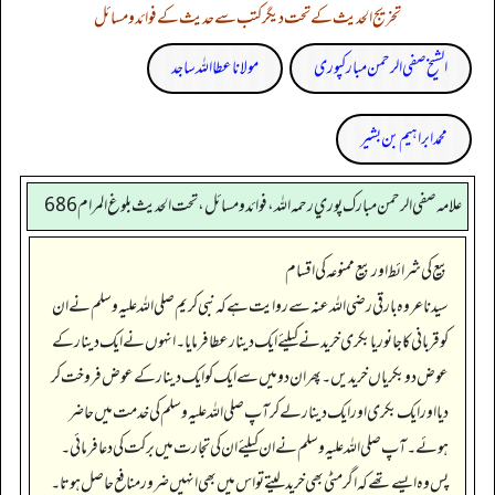
تخریج الحدیث کے تحت دیگر کتب سے حدیث کے فوائد و مسائل
الشیخ صفی الرحمن مبارکپوری
مولانا عطا اللہ ساجد
محمد ابراہیم بن بشیر
علامه صفي الرحمن مبارك پوري رحمه الله، فوائد و مسائل، تحت الحديث بلوغ المرام 686
بیع کی شرائط اور بیع ممنوعہ کی اقسام
سیدنا عروہ بارقی رضی اللہ عنہ سے روایت ہے کہ نبی کریم صلی اللہ علیہ وسلم نے ان
کو قربانی کا جانور یا بکری خریدنے کیلئے ایک دینار عطا فرمایا۔ انہوں نے ایک دینار کے
عوض دو بکریاں خریدیں۔ پھر ان دو میں سے ایک کو ایک دینار کے عوض فروخت کر
دیا اور ایک بکری اور ایک دینار لے کر آپ صلی اللہ علیہ وسلم کی خدمت میں حاضر
ہوئے۔ آپ صلی اللہ علیہ وسلم نے ان کیلئے ان کی تجارت میں برکت کی دعا فرمائی۔
پس وہ ایسے تھے کہ اگر مٹی بھی خرید لیتے تو اس میں بھی انہیں ضرور منافع حاصل ہوتا۔