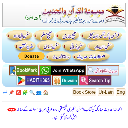
↩️
📌
🅰️
🧩
🔍
👥
🏠
Book Store
Ur-Latn
Eng
الحمدللہ! حدیث مبارک کی کتاب السنن الكبرى للبيهقي اردو عربی سرچ سہولت کے ساتھ
پیش کر دی گئی ہے۔