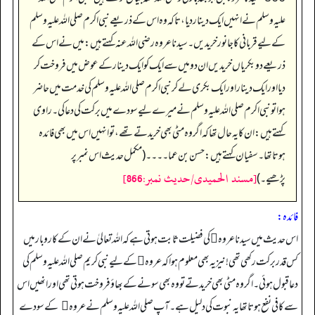
علیہ وسلم نے انہیں ایک دینار دیا، تاکہ وہ اس کے ذریعے نبی اکرم صلی اللہ علیہ وسلم
کے لیے قربانی کا جانور خریدیں۔ سیدنا عروہ رضی اللہ عنہ کہتے ہیں: میں نے اس کے
ذریعے دوبکریاں خریدیں ان دو میں سے ایک کو ایک دینار کے عوض میں فروخت کر
دیا اور ایک دینار اور ایک بکری لے کر نبی اکرم صلی اللہ علیہ وسلم کی خدمت میں حاضر
ہوا تو نبی اکرم صلی اللہ علیہ وسلم نے میرے لیے سودے میں برکت کی دعا کی۔ راوی
کہتے ہیں: ان کا یہ حال تھا کہ اگروہ مٹی بھی خریدتے تھے، تو انہیں اس میں بھی فائدہ
ہوتا تھا۔ سفیان کہتے ہیں: حسن بن عما۔۔۔۔ (مکمل حدیث اس نمبر پر
[مسند الحمیدی/حدیث نمبر:866]
پڑھیے۔)
فائدہ:
اس حدیث میں سیدنا عروہ ﷜کی فضیلت ثابت ہوتی ہے کہ اللہ تعالیٰ نے ان کے کاروبار میں
کس قدر برکت رکھی تھی! نیز یہ بھی معلوم ہوا کہ عروہ ﷜کے لیے نبی کریم صلی اللہ علیہ وسلم کی
دعا قبول ہوئی۔ اگر وہ مٹی بھی خریدتے تو وہ بھی سونے کے بھاؤ فروخت ہوتی تھی اور انھیں اس
سے کافی نفع ہوتا تھا یہ نبوت کی دلیل ہے۔ آپ صلی اللہ علیہ وسلم نے عروہ ﷜ کے سودے