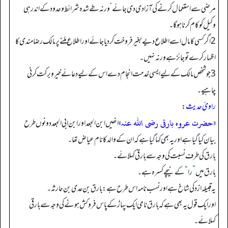
مرضی سے استعمال کرنے کی آزادی دی جائے‘ ورنہ طے شدہ شرائط و حدود کے اندر ہی
وکیل کو کام کرنا ہوگا۔
2 اگر کسی کا مال اسے اطلاع دیے بغیر فروخت کر دیا جائے اور اطلاع ملنے پر مالک رضامندی کا
اظہار کرے تو جائز ہے ورنہ نہیں۔
3 جو شخص مالک کے لیے ایسی خدمت انجام دے اس کے لیے دعائے خیر و برکت کرنی
چاہیے۔
راویٔ حدیث:
«حضرت عروہ بارقی رضی اللہ عنہ»
‏‏‏‏ انھیں ابن الجعد اور ابن ابی الجعد دونوں طرح
بیان کیا گیا ہے اور یہ بھی کہا گیا ہے کہ ان کے والد کا نام عیاض تھا۔
بارق کی طرف نسبت کی وجہ سے بارقی کہلائے۔
بارق میں
”
را
“
کے نیچے کسرہ ہے۔
یہ قبیلہ ازد کی شاخ ہے اور نسب نامہ اس طرح ہے: بارق بن عدی بن حارثہ۔
اور ایک قول یہ بھی ہے کہ بارق نامی ایک پہاڑ کے پاس فروکش ہونے کی وجہ سے بارقی
کہلائے۔