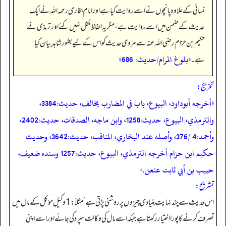
نسائی کے علاوہ پانچوں نے اسے روایت کیا ہے اور امام بخاری رحمہ اللہ نے ایک
حدیث کے ضمن میں اسے روایت ہے، مگر یہ الفاظ نقل نہیں کئے اور ترمذی نے
حکیم بن حزام رضی اللہ عنہ سے مروی حدیث کو اس کے لیے بطور شاہد بیان کیا
«بلوغ المرام/حدیث: 686»
ہے۔
تخریج:
«أخرجه أبوداود، البيوع، باب في المضارب يخالف، حديث:3384،
والترمذي، البيوع، حديث:1258، وابن ماجه، الصدقات، حديث:2402،
وأحمد:4 /376، وأصله عند البخاري، المناقب، حديث:3642، وحديث
حكيم ابن حزام أخرجه الترمذي، البيوع، حديث:1257 وسنده ضعيف،
حبيب بن أبي ثابت عنعن.»
تشریح:
اس حدیث سے چند نہایت بنیادی چیزوں پر روشنی پڑتی ہے‘ مثلاً: 1 وکیل مؤکل کے مال میں
تصرف کرنے کا پورا اختیار رکھتا ہے جبکہ اسے مال کی وکالت سپرد کی جائے اور اسے اپنی