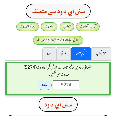
سنن ابي داود سے متعلقہ
کتاب تعارف
ابواب
احادیث
رواۃ الحدیث
سوانح حیات: امام ابوداود رحمہ اللہ
تمام کتب
ترقیم شاملہ
عربی
اردو
سنن ابي داود میں ترقیم شاملہ سے تلاش کل احادیث (5274)
حدیث نمبر لکھیں:
سنن ابي داود