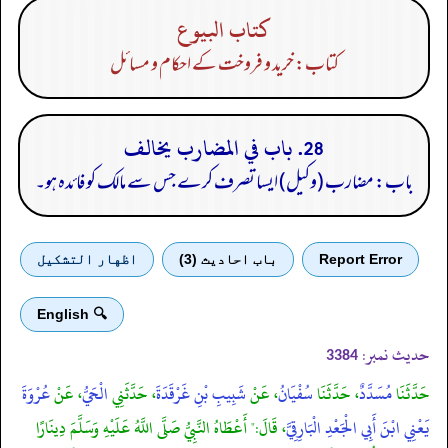
كتاب البيوع
کتاب: خرید و فروخت کے احکام و مسائل
28. باب في المضارب يخالف
باب: مضارب (وکیل) ایسا تصرف کرے جس سے مالک کو فائدہ ہو۔
Report Error
باب احادیث (3)
اظهار التشكيل
🔍 English
حدیث نمبر:
3384
حَدَّثَنَا
مُسَدَّدٌ
، حَدَّثَنَا
سُفْيَانُ
، عَنْ
شَبِيبِ بْنِ غَرْقَدَةَ
، حَدَّثَنِي
الْحَيُّ
، عَنْ
عُرْوَةَ
يَعْنِي ابْنَ أَبِي الْجَعْدِ الْبَارِقِيَّ
، قَالَ:" أَعْطَاهُ النَّبِيُّ صَلَّى اللَّهُ عَلَيْهِ وَسَلَّمَ دِينَارًا