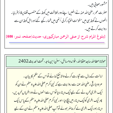
مشہور صحابی ہیں۔
حضرت عمر رضی اللہ عنہ نے انھیں اپنے دور خلافت میں کوفہ کے منصب قضا پر فائز فرمایا۔
انھوں نے کوفہ ہی میں سکونت اختیار کر لی‘ انھی میں شمار کیے گئے اور اہل کوفہ ان سے
روایت کرتے ہیں۔
[بلوغ المرام شرح از صفی الرحمن مبارکپوری، حدیث/صفحہ نمبر: 686]
مولانا عطا الله ساجد حفظ الله، فوائد و مسائل، سنن ابن ماجه، تحت الحديث2402
امانت کے مال سے تجارت کرنے والا نفع کمائے تو اس کے حکم کا بیان۔
عروہ بارقی رضی اللہ عنہ سے روایت ہے کہ نبی اکرم صلی اللہ علیہ وسلم نے ان کو
ایک بکری خریدنے کے لیے ایک دینار دیا تو اس سے انہوں نے دو بکریاں خریدیں،
پھر ایک بکری کو ایک دینار میں بیچ دیا، اور نبی اکرم صلی اللہ علیہ وسلم کے پاس ایک
دینار اور ایک بکری لے کر حاضر ہوئے تو آپ صلی اللہ علیہ وسلم نے ان کے لیے