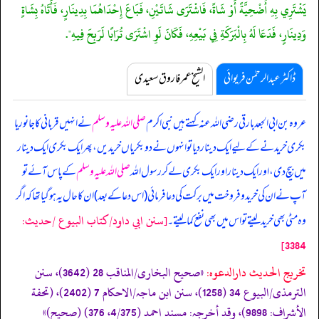
يَشْتَرِي بِهِ أُضْحِيَّةً أَوْ شَاةً، فَاشْتَرَى شَاتَيْنِ، فَبَاعَ إِحْدَاهُمَا بِدِينَارٍ، فَأَتَاهُ بِشَاةٍ
وَدِينَارٍ، فَدَعَا لَهُ بِالْبَرَكَةِ فِي بَيْعِهِ، فَكَانَ لَوِ اشْتَرَى تُرَابًا لَرَبِحَ فِيهِ".
ڈاکٹر عبدالرحمٰن فریوائی
الشیخ عمر فاروق سعیدی
عروہ بن ابی الجعد بارقی رضی اللہ عنہ کہتے ہیں
نبی اکرم
صلی اللہ علیہ وسلم
نے انہیں قربانی کا جانور یا
بکری خریدنے کے لیے ایک دینار دیا تو انہوں نے دو بکریاں خریدیں، پھر ایک بکری ایک دینار
میں بیچ دی، اور ایک دینار اور ایک بکری لے کر رسول اللہ
صلی اللہ علیہ وسلم
کے پاس آئے تو
آپ نے ان کی خرید و فروخت میں برکت کی دعا فرمائی (اس دعا کے بعد) ان کا حال یہ ہو گیا تھا کہ اگر
[سنن ابي داود/كتاب البيوع /حدیث:
وہ مٹی بھی خرید لیتے تو اس میں بھی نفع کما لیتے۔
3384]
تخریج الحدیث دارالدعوہ:
«‏‏‏‏صحیح البخاری/المناقب 28 (3642)، سنن
الترمذی/البیوع 34 (1258)، سنن ابن ماجہ/الاحکام 7 (2402)، (تحفة
الأشراف: 9898)، وقد أخرجہ: مسند احمد (4/375، 376) (صحیح)»