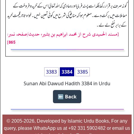
کو نہ صرف برقرار رکھا بلکہ اسے پسند فرمایا اور دعا دی کہ اللہ تعالیٰ اس کے خرید و فروخت کے
معاملات میں برکت دے۔ معلوم ہوا کہ منافع کی شرح میں کوئی تعین نہیں۔ خواہ تاجر قیمت خرید
کے برابر نفع لے لے۔
[مسند الحمیدی شرح از محمد ابراهيم بن بشير، حدیث/صفحہ نمبر:
865]
3383
3384
3385
Sunan Abi Dawud Hadith 3384 in Urdu
Back ⬅️
© 2005-2026, Developed by Islamic Urdu Books, For any
query, please WhatsApp us at +92 331 5902482 or email us