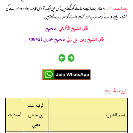
وضاحت:
۱؎
: مضاربت ایسے معاملے کو کہتے ہیں جس میں ایک آدمی کا پیسہ ہو اور دوسرے کی
محنت، پیسے والے کو مضارَب اور محنت والے کو مضارِب کہتے ہیں۔
قال الشيخ الألباني:
صحيح
قال الشيخ زبير على زئي:
صحيح بخاري (3642)
الرواة الحديث:
الرتبة عند
اسم الشهرة
ابن حجر/
أحاديث
ذهبي