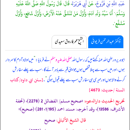
عَبْدِ اللَّهِ بْنِ فَرُّوخَ
، عَنْ
أَبِي هُرَيْرَةَ
، قَالَ: قَالَ رَسُولُ اللَّهِ صَلَّى اللَّهُ عَلَيْهِ
وَسَلَّمَ:" أَنَا سَيِّدُ وَلَدِ آدَمَ، وَأَوَّلُ مَنْ تَنْشَقُّ عَنْهُ الْأَرْضُ، وَأَوَّلُ شَافِعٍ، وَأَوَّلُ
مُشَفَّعٍ".
ڈاکٹر عبدالرحمٰن فریوائی
الشیخ عمر فاروق سعیدی
ابوہریرہ رضی اللہ عنہ کہتے ہیں کہ
رسول اللہ
صلی اللہ علیہ وسلم
نے فرمایا:
”
میں اولاد آدم کا سردار
ہوں، اور میں سب سے پہلا شخص ہوں جو اپنی قبر سے باہر آئے گا، سب سے پہلے سفارش
[سنن ابي داود/كتاب
کرنے والا ہوں اور میری ہی سفارش سب سے پہلے قبول ہو گی
“
۔
السنة /حدیث: 4673]
تخریج الحدیث دارالدعوہ:
«‏‏‏‏صحیح مسلم/ الفضائل 2 (2278)، (تحفة
الأشراف: 13586)، وقد أخرجہ: مسند احمد (1/195، 281) (صحیح)»
قال الشيخ الألباني:
صحيح