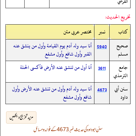
القرشي
تخريج الحديث:
کتاب
نمبر
مختصر عربی متن
صحيح
أنا سيد ولد آدم يوم القيامة وأول من ينشق عنه
5940
مسلم
القبر وأول شافع وأول مشفع
جامع
أنا أول من تنشق عنه الأرض فأكسى الحلة
3611
الترمذي
سنن أبي
أنا سيد ولد آدم وأول من تنشق عنه الأرض وأول
4673
داود
شافع وأول مشفع
مزید تخریج دیکھیں
سنن ابوداود کی حدیث نمبر 4673 کے فوائد و مسائل