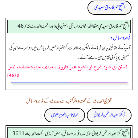
الشیخ عمر فاروق سعیدی
الشيخ عمر فاروق سعيدي حفظ الله، فوائد و مسائل، سنن ابي داود ، تحت الحديث 4673
فوائد ومسائل:
آپ ؐ نے حقائق بیان فرمائے، لیکن ایسا انداز ہر گز اختیار نہیں فرمایا جس میں دوسرے انبیا کی
تنفیض ہو یا کوئی تقابل ہی سامنے آئے۔
[سنن ابی داود شرح از الشیخ عمر فاروق سعیدی، حدیث/صفحہ نمبر:
4673]
تخریج الحدیث کے تحت دیگر کتب سے حدیث کے فوائد و مسائل
ڈاکٹر عبدالرحمٰن فریوائی
مولانا عبد العزیز علوی
الشیخ ڈاکٹر عبد الرحمٰن فریوائی حفظ اللہ، فوائد و مسائل، سنن ترمذی، تحت الحديث 3611