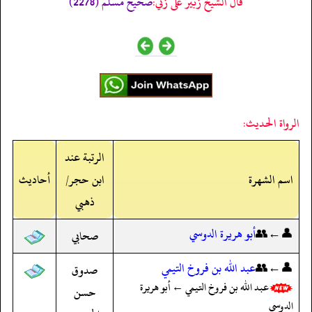
قال الشيخ زبير على زئي:
صحيح مسلم (2278)
الرواة الحديث:
الرتبة عند
اسم الشهرة
ابن حجر/
أحاديث
ذهبي
👤←👥
أبو هريرة الدوسي
صحابي
👤←👥
عبد الله بن فروخ التيمي
صدوق
عبد الله بن فروخ التيمي ← أبو هريرة
حسن
الدوسي