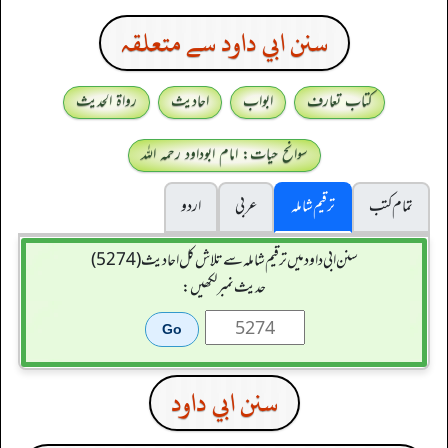
سنن ابي داود سے متعلقہ
کتاب تعارف
ابواب
احادیث
رواۃ الحدیث
سوانح حیات: امام ابوداود رحمہ اللہ
تمام کتب
ترقیم شاملہ
عربی
اردو
سنن ابي داود میں ترقیم شاملہ سے تلاش کل احادیث (5274)
حدیث نمبر لکھیں:
سنن ابي داود