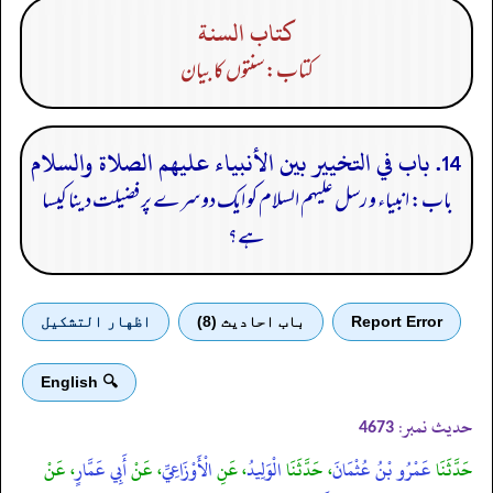
كتاب السنة
کتاب: سنتوں کا بیان
14. باب في التخيير بين الأنبياء عليهم الصلاة والسلام
باب: انبیاء و رسل علیہم السلام کو ایک دوسرے پر فضیلت دینا کیسا
ہے؟
Report Error
باب احادیث (8)
اظهار التشكيل
🔍 English
حدیث نمبر:
4673
حَدَّثَنَا
عَمْرُو بْنُ عُثْمَانَ
، حَدَّثَنَا
الْوَلِيدُ
، عَنِ
الْأَوْزَاعِيِّ
، عَنْ
أَبِي عَمَّارٍ
، عَنْ