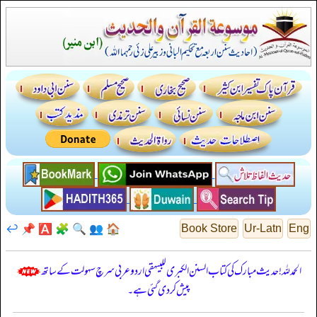
↩️
📌
🅰️
🧩
🔍
👥
🏠
Book Store
Ur-Latn
Eng
الحمدللہ! حدیث مبارک کی کتاب السنن الكبرى للبيهقي اردو عربی سرچ سہولت کے ساتھ
پیش کر دی گئی ہے۔