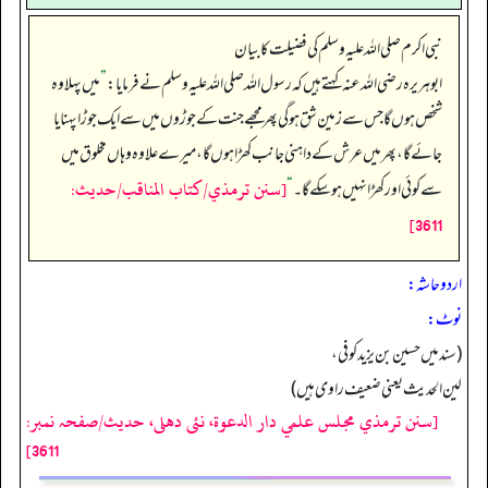
نبی اکرم صلی الله علیہ وسلم کی فضیلت کا بیان
ابوہریرہ رضی الله عنہ کہتے ہیں کہ رسول اللہ صلی اللہ علیہ وسلم نے فرمایا:
”
میں پہلا وہ
شخص ہوں گا جس سے زمین شق ہو گی پھر مجھے جنت کے جوڑوں میں سے ایک جوڑا پہنایا
جائے گا، پھر میں عرش کے داہنی جانب کھڑا ہوں گا، میرے علاوہ وہاں مخلوق میں
[سنن ترمذي/كتاب المناقب/حدیث:
سے کوئی اور کھڑا نہیں ہو سکے گا۔‏‏‏‏
“
3611]
اردو حاشہ:
نوٹ:
(سند میں حسین بن یزید کوفی،
لین الحدیث یعنی ضعیف راوی ہیں)
[سنن ترمذي مجلس علمي دار الدعوة، نئى دهلى، حدیث/صفحہ نمبر:
3611]