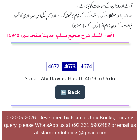
آئے اور وہ ان کے معاملات کو نپٹائے،
مصائب اور مشکلات کو برداشت کر کے قوم کا تحفظ کرے اور آپ کی اس سرداری کا ظہور
قیامت کے دن تمام انسانوں کے سامنے ہو گا۔
[تحفۃ المسلم شرح صحیح مسلم، حدیث/صفحہ نمبر: 5940]
4672
4673
4674
Sunan Abi Dawud Hadith 4673 in Urdu
Back ⬅️
© 2005-2026, Developed by Islamic Urdu Books, For any
query, please WhatsApp us at +92 331 5902482 or email us
at islamicurdubooks@gmail.com