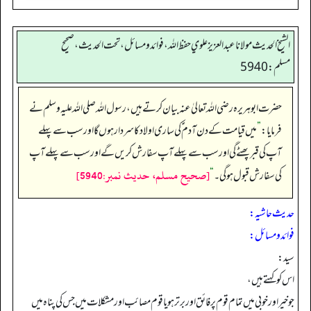
الشيخ الحديث مولانا عبدالعزيز علوي حفظ الله، فوائد و مسائل، تحت الحديث ، صحيح
مسلم: 5940
حضرت ابوہریرہ رضی اللہ تعالیٰ عنہ بیان کرتے ہیں،رسول اللہ صلی اللہ علیہ وسلم نے
فرمایا:
”
میں قیامت کے دن آدم ؑ کی ساری اولاد کا سردار ہوں گا اور سب سے پہلے
آپ کی قبر پھٹے گی اور سب سے پہلے آپ سفارش کریں گے اور سب سے پہلے آپ
[صحيح مسلم، حديث نمبر:5940]
کی سفارش قبول ہوگی۔
“
حدیث حاشیہ:
فوائد ومسائل:
سيد:
اس کو کہتے ہیں،
جو خیر اور خوبی میں تمام قوم پر فائق اور برتر ہو یا قوم مصائب اور مشکلات میں جس کی پناہ میں