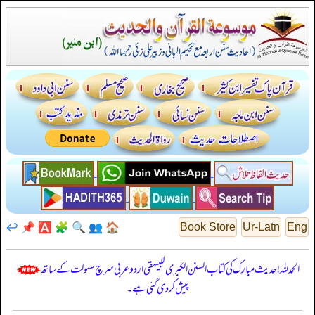
↩️
📌
🅰️
🧩
🔍
👥
🏠
Book Store
Ur-Latn
Eng
الحمدللہ! حدیث مبارک کی کتاب السنن الكبرى للبيهقي اردو عربی سرچ سہولت کے ساتھ
پیش کر دی گئی ہے۔