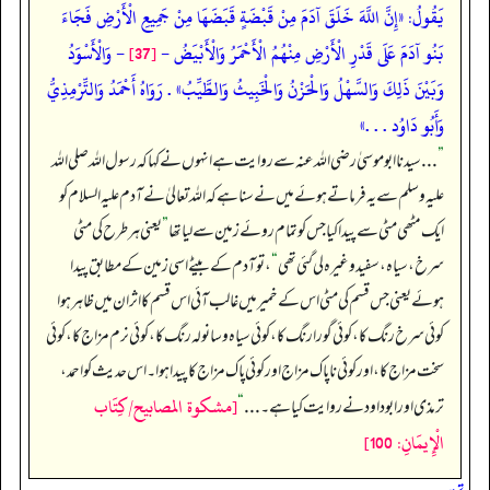
يَقُولُ:
«إِنَّ اللَّهَ خَلَقَ آدَمَ مِنْ قَبْضَةٍ قَبَضَهَا مِنْ جَمِيعِ الْأَرْضِ فَجَاءَ
بَنُو آدَمَ عَلَى قَدْرِ الْأَرْضِ مِنْهُمُ الْأَحْمَرُ وَالْأَبْيَضُ -
[37]
- وَالْأَسْوَدُ
وَبَيْنَ ذَلِكَ وَالسَّهْلُ وَالْحَزْنُ وَالْخَبِيثُ وَالطَّيِّبُ»
. رَوَاهُ أَحْمَدُ وَالتِّرْمِذِيُّ
وَأَبُو دَاوُد . . .»
”
. . . سیدنا ابوموسیٰ رضی اللہ عنہ سے روایت ہے انہوں نے کہا کہ رسول اللہ صلی اللہ
علیہ وسلم سے یہ فرماتے ہوئے میں نے سنا ہے کہ اللہ تعالیٰ نے آدم علیہ السلام کو
ایک مٹھی مٹی سے پیدا کیا جس کو تمام روئے زمین سے لیا تھا
”
یعنی ہر طرح کی مٹی
سرخ، سیاہ، سفید وغیرہ لی گئی تھی
“
، تو آدم کے بیٹے اسی زمین کے مطابق پیدا
ہوئے یعنی جس قسم کی مٹی اس کے خمیر میں غالب آئی اس قسم کا اثر ان میں ظاہر ہوا
کوئی سرخ رنگ کا، کوئی گورا رنگ کا، کوئی سیاہ و سانولہ رنگ کا، کوئی نرم مزاج کا، کوئی
سخت مزاج کا، اور کوئی ناپاک مزاج اور کوئی پاک مزاج کا پیدا ہوا۔ اس حدیث کو احمد،
[مشكوة المصابيح/كِتَاب
ترمذی اور ابوداود نے روایت کیا ہے۔ . . .
“
الْإِيمَانِ: 100]