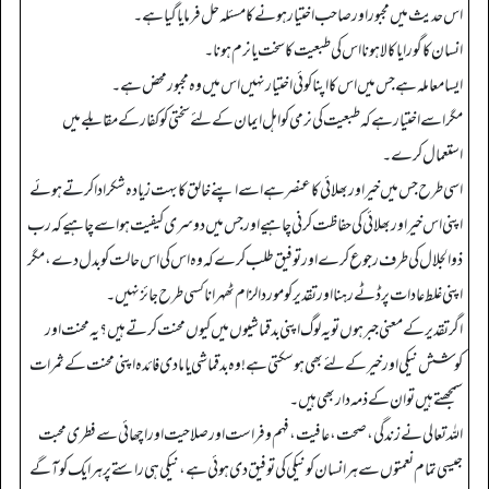
اس حدیث میں مجبور اور صاحب اختیار ہونے کا مسئلہ حل فرمایا گیا ہے۔
انسان کا گورا یا کالا ہونا اس کی طبعیت کا سخت یا نرم ہونا۔
ایسا معاملہ ہے جس میں اس کا اپنا کوئی اختیار نہیں اس میں وہ مجبور محض ہے۔
مگر اسے اختیار ہے کہ طبعیت کی نرمی کو اہل ایمان کے لئے سختی کو کفار کے مقابلے میں
استعمال کرے۔
اسی طرح جس میں خیر اور بھلائی کا عنصر ہے اسے اپنے خالق کا بہت زیادہ شکر ادا کرتے ہوئے
اپنی اس خیر اور بھلائی کی حفاظت کرنی چاہیے اور جس میں دوسری کیفیت ہو اسے چاہیے کہ رب
ذوالجلال کی طرف رجوع کرے اور توفیق طلب کرے کہ وہ اس کی اس حالت کو بدل دے، مگر
اپنی غلط عادات پر ڈٹے رہنا اور تقدیر کو مورد الزام ٹھہرانا کسی طرح جائز نہیں۔
اگر تقدیر کے معنی جبر ہوں تو یہ لوگ اپنی بد قماشیوں میں کیوں محنت کرتے ہیں؟ یہ محنت اور
کوشش نیکی اور خیر کے لئے بھی ہو سکتی ہے!وہ بد قماشی یا مادی فائدہ اپنی محنت کے ثمرات
سمجھتے ہیں تو ان کے ذمہ دار بھی ہیں۔
اللہ تعالی نے زندگی، صحت،عافیت، فہم وفراست اور صلاحیت اور اچھائی سے فطری محبت
جیسی تمام نعمتوں سے ہر انسان کو نیکی کی توفیق دی ہوئی ہے، نیکی ہی راستے پر ہر ایک کو آگے