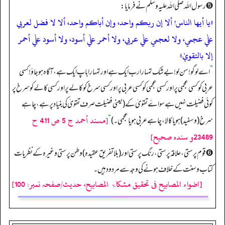
➎ رسول اللہ صلی اللہ علیہ وسلم نے فرمایا:
«يا أيها الناس! ألا إن ربكم واحد، وإن أباكم واحد، ألا لا فضل لعربي
علٰي عجمي، ولا لعجمي علٰي عربي، ولا أحمر علٰي أسود، ولا أسود علٰي أحمر
إلا بالتقويٰ»
”
اے لوگو! سن لو! بے شک تمہارا رب ایک ہے اور تمہارا باپ ایک ہے، آگاہ ہو جاؤ! کسی
عربی کو کسی عجمی پر اور کسی عجمی کو کسی عربی پر اور کسی سرخ کو کالے پر اور کسی کالے کو سرخ پر
کوئی فضیلت نہیں ہے سواۓ تقویٰ کے (یعنی فضیلت صرف تقویٰ کی بنیاد پر ہے، چاہے
[مسند أحمد ج 5 ص 411 ح
سرخ (وسفید) ہو یا کالا، چاہے عربی ہو یا عجمی۔)
“
23489و سنده صحيح]
➏ قوم پرستی، علاقہ پرستی، رنگ پرستی اور (بلاتفریق عقیدہ) وطن پرستی وغیرہ کے نظریات
کتاب و سنت کے خلاف ہونے کی وجہ سے مردود ہیں۔
[اضواء المصابیح فی تحقیق مشکاۃ المصابیح، حدیث/صفحہ نمبر: 100]