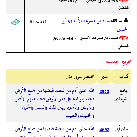
القطان
👤←👥
مسدد بن مسرهد الأسدي، أبو
ثقة حافظ
الحسن
مسدد بن مسرهد الأسدي ← يزيد بن زريع
العيشي
تخريج الحديث:
کتاب
نمبر
مختصر عربی متن
جامع
الله خلق آدم من قبضة قبضها من جميع الأرض
2955
الترمذي
فجاء بنو آدم على قدر الأرض فجاء منهم الأحمر
والأبيض والأسود وبين ذلك والسهل والحزن
والخبيث والطيب
سنن أبي
الله خلق آدم من قبضة قبضها من جميع الأرض
4693
داود
فجاء بنو آدم على قدر الأرض جاء منهم الأحمر