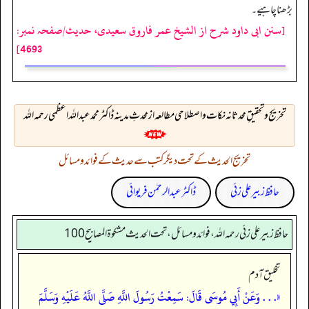
بڑھنا چاہیے۔
[سنن ابی داود شرح از الشیخ عمر فاروق سعیدی، حدیث/صفحہ نمبر:
4693]
تخريج وتحقيقِ محدثانہ نکات و اصطلاحی مطالعہ از محدثِ مدینہ ڈاکٹر محمد عبداللہ اعظمی رحمہ اللہ
تخریج الحدیث کے تحت دیگر کتب سے حدیث کے فوائد و مسائل
حافظ زبیر علی زئی
ڈاکٹر عبدالرحمٰن فریوائی
حافظ زبير على زئي رحمه الله، فوائد و مسائل، تحت الحديث مشكوة المصابيح 100
تخلیق آدم
«. . . ‏‏‏‏وَعَنْ أَبِي مُوسَى قَالَ: سَمِعْتُ رَسُولَ اللَّهِ صَلَّى اللَّهُ عَلَيْهِ وَسَلَّمَ