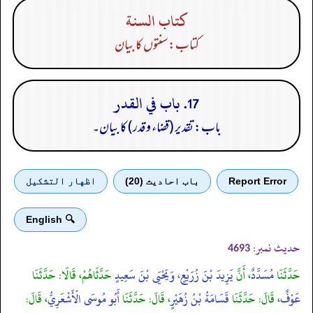
كتاب السنة
کتاب: سنتوں کا بیان
17. باب في القدر
باب: تقدیر (قضاء و قدر) کا بیان۔
Report Error
باب احادیث (20)
اظهار التشكيل
🔍 English
حدیث نمبر:
4693
حَدَّثَنَا
مُسَدَّدٌ
، أَنَّ
يَزِيدَ بْنَ زُرَيْعٍ
،
وَيَحْيَى بْنَ سَعِيدٍ
حَدَّثَاهُمْ، قَالَا: حَدَّثَنَا
عَوْفٌ
، قَالَ: حَدَّثَنَا
قَسَامَةُ بْنُ زُهَيْرٍ
، قَالَ: حَدَّثَنَا
أَبُو مُوسَى الْأَشْعَرِيُّ
، قَالَ: