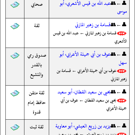
👤←👥
عبد الله بن قيس الأشعري، أبو
صحابي
موسى
👤←👥
قسامة بن زهير المازني
ثقة
قسامة بن زهير المازني ← عبد الله بن قيس
الأشعري
👤←👥
عوف بن أبي جميلة الأعرابي، أبو
صدوق رمي
سهل
بالقدر
عوف بن أبي جميلة الأعرابي ← قسامة بن
والتشيع
زهير المازني
👤←👥
يحيى بن سعيد القطان، أبو سعيد
ثقة متقن
يحيى بن سعيد القطان ← عوف بن أبي
حافظ إمام
جميلة الأعرابي
قدوة
👤←👥
يزيد بن زريع العيشي، أبو معاوية
ثقة ثبت
يزيد بن زريع العيشي ← يحيى بن سعيد