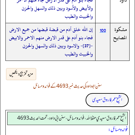
والأبيض والأسود وبين ذلك والسهل والحزن
والخبيث والطيب
مشكوة
إن الله خلق آدم من قبضة قبضها من جميع الارض
100
المصابيح
فجاء بنو آدم على قدر الارض منهم الاحمر والابيض
-[37]- والاسود وبين ذلك والسهل والحزن
والخبيث والطيب
مزید تخریج دیکھیں
سنن ابوداود کی حدیث نمبر 4693 کے فوائد و مسائل
الشیخ عمر فاروق سعیدی
الشيخ عمر فاروق سعيدي حفظ الله، فوائد و مسائل، سنن ابي داود ، تحت الحديث 4693
فوائد ومسائل: