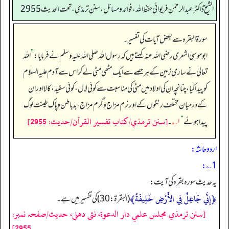
الشیخ ڈاکٹر عبد الرحمٰن فریوائی حفظ اللہ، فوائد و مسائل، سنن ترمذی، تحت الحديث 2955
سورۃ البقرہ سے بعض آیات کی تفسیر۔
ابوموسیٰ اشعری رضی الله عنہ کہتے ہیں کہ رسول اللہ صلی اللہ علیہ وسلم نے فرمایا:
”
اللہ
تعالیٰ نے ساری زمین کے ہر حصے سے ایک مٹھی مٹی لے کر اس سے آدم علیہ السلام
کو پیدا کیا، چنانچہ ان کی اولاد میں مٹی کی مناسبت سے کوئی لال، کوئی سفید، کالا اور ان
کے درمیان مختلف رنگوں کے اور نرم مزاج و گرم مزاج، بد باطن و پاک طینت لوگ
[سنن ترمذي/كتاب تفسير القرآن/حدیث: 2955]
پیدا ہوئے
“
۱؎
۔
اردو حاشہ:
1؎:
یہ حدیث سورہ بقرہ کی آیت:
﴿إِنِّي جَاعِلٌ فِي الأَرْضِ خَلِيفَةً﴾
(البقرة: 30) کی تفسیر میں ہے۔
[سنن ترمذي مجلس علمي دار الدعوة، نئى دهلى، حدیث/صفحہ نمبر:
2955]