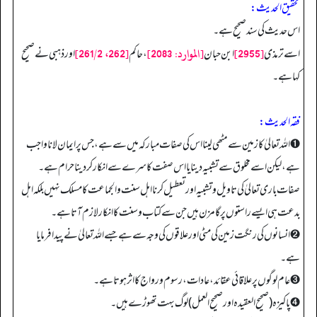
تحقیق الحدیث:
اس حدیث کی سند صحیح ہے۔
[2955]
[الموارد: 2083]
[262، 261/2]
اسے ترمذی
ابن حبان
، حاکم
اور ذہبی نے صحیح
کہا ہے۔
فقہ الحدیث:
➊ اللہ تعالیٰ کا زمین سے مٹھی لینا اس کی صفات مبارکہ میں سے ہے، جس پر ایمان لانا واجب
ہے، لیکن اسے مخلوق سے تشبیہ دینا یا اس صفت کا سرے سے انکار کر دینا حرام ہے۔
صفات باری تعالیٰ کی تاویل و تشبیہ اور تعطیل کرنا اہل سنت و الجماعت کا مسلک نہیں بلکہ اہل
بدعت ہی ایسے راستوں پر گامزن ہیں جن سے کتاب وسنت کا انکار لازم آتا ہے۔
➋ انسانوں کی رنگت زمین کی مٹی اور علاقوں کی وجہ سے ہے جسے اللہ تعالیٰ نے پیدا فرمایا
ہے۔
➌ عام لوگوں پر علاقائی عقائد، عادات، رسوم و رواج کا اثر ہوتا ہے۔
➍ پاکیزہ (صحیح العقیدہ اور صحیح العمل) لوگ بہت تھوڑے ہیں۔