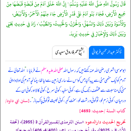
قَالَ رَسُولُ اللَّهِ صَلَّى اللَّهُ عَلَيْهِ وَسَلَّمَ:" إِنَّ اللَّهَ خَلَقَ آدَمَ مِنْ قَبْضَةٍ قَبَضَهَا مِنْ
جَمِيعِ الْأَرْضِ، فَجَاءَ بَنُو آدَمَ عَلَى قَدْرِ الْأَرْضِ جَاءَ مِنْهُمُ الْأَحْمَرُ، وَالْأَبْيَضُ،
وَالْأَسْوَدُ وَبَيْنَ ذَلِكَ وَالسَّهْلُ، وَالْحَزْنُ، وَالْخَبِيثُ، وَالطَّيِّبُ"، زَادَ فِي حَدِيثِ يَحْيَى
وَبَيْنَ ذَلِكَ وَالْإِخْبَارُ فِي حَدِيثِ يَزِيدَ.
ڈاکٹر عبدالرحمٰن فریوائی
الشیخ عمر فاروق سعیدی
ابوموسی اشعری رضی اللہ عنہ کہتے ہیں کہ
رسول اللہ
صلی اللہ علیہ وسلم
نے فرمایا:
”
اللہ تعالیٰ نے
آدم کو ایک مٹھی مٹی سے پیدا کیا جس کو اس نے ساری زمین سے لیا تھا، چنانچہ آدم کی اولاد اپنی
مٹی کی مناسبت سے مختلف رنگ کی ہے، کوئی سفید، کوئی سرخ، کوئی کالا اور کوئی ان کے
[سنن ابي داود/
درمیان، کوئی نرم خو، تو کوئی درشت خو، سخت گیر، کوئی خبیث تو کوئی پاک باز
“
۔
كتاب السنة /حدیث: 4693]
تخریج الحدیث دارالدعوہ:
«‏‏‏‏سنن الترمذی/تفسیرالقرآن 3 (2955)، (تحفة
الأشراف: 9025)، وقد أخرجہ: مسند احمد (4/400، 406) (صحیح)»