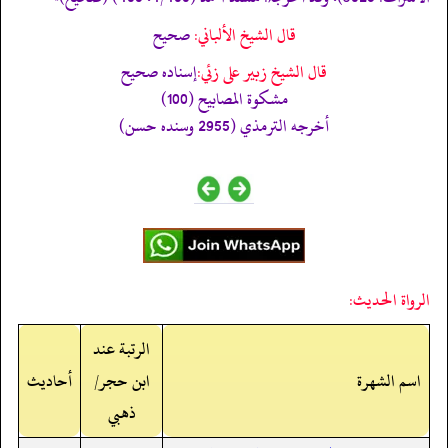
قال الشيخ الألباني:
صحيح
قال الشيخ زبير على زئي:
إسناده صحيح
مشكوة المصابيح (100)
أخرجه الترمذي (2955 وسنده حسن)
الرواة الحديث:
الرتبة عند
اسم الشهرة
ابن حجر/
أحاديث
ذهبي