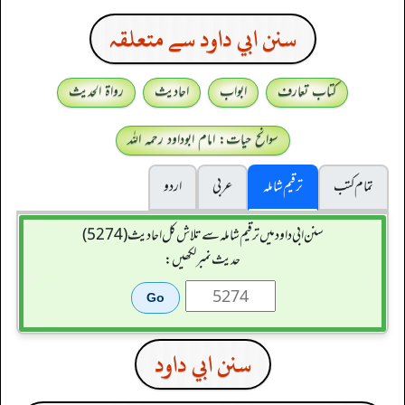
سنن ابي داود سے متعلقہ
کتاب تعارف
ابواب
احادیث
رواۃ الحدیث
سوانح حیات: امام ابوداود رحمہ اللہ
تمام کتب
ترقیم شاملہ
عربی
اردو
سنن ابي داود میں ترقیم شاملہ سے تلاش کل احادیث (5274)
حدیث نمبر لکھیں:
سنن ابي داود