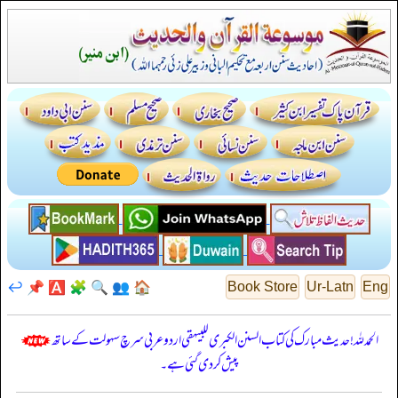
↩️
📌
🅰️
🧩
🔍
👥
🏠
Book Store
Ur-Latn
Eng
الحمدللہ! حدیث مبارک کی کتاب السنن الكبرى للبيهقي اردو عربی سرچ سہولت کے ساتھ
پیش کر دی گئی ہے۔