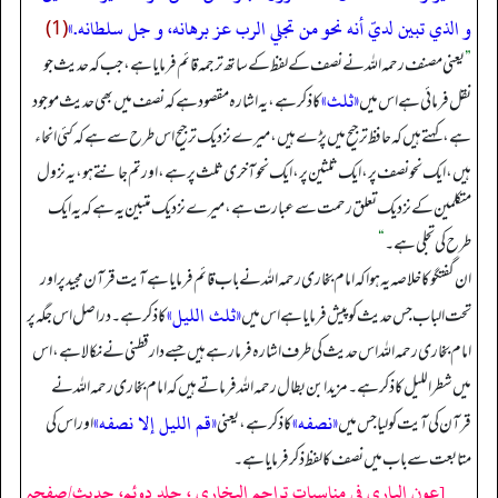
و الذي تبين لديّ أنه نحو من تجلي الرب عز برهانه، و جل سلطانه.»
(1)
”
یعنی مصنف رحمہ اللہ نے نصف کے لفظ کے ساتھ ترجمہ قائم فرمایا ہے، جب کہ حدیث جو
«ثلث»
نقل فرمائی ہے اس میں
کا ذکر ہے، یہ اشارہ مقصود ہے کہ نصف میں بھی حدیث موجود
ہے، کہتے ہیں کہ حافظ ترجیح میں پڑے ہیں، میرے نزدیک ترجیح اس طرح سے ہے کہ کئی انحاء
ہیں، ایک نحو نصف پر، ایک ثلثین پر، ایک نحو آخری ثلث پر ہے، اور تم جانتے ہو، یہ نزول
متکلمین کے نزدیک تعلق رحمت سے عبارت ہے، میرے نزدیک متبین یہ ہے کہ یہ ایک
طرح کی تجلی ہے۔
“
ان گفتگو کا خلاصہ یہ ہوا کہ امام بخاری رحمہ اللہ نے باب قائم فرمایا ہے آیت قرآن مجید پر اور
«ثلث الليل»
تحت الباب جس حدیث کو پیش فرمایا ہے اس میں
کا ذکر ہے۔ دراصل اس جگہ پر
امام بخاری رحمہ اللہ اس حدیث کی طرف اشارہ فرما رہے ہیں جسے دارقطنی نے نکالا ہے، اس
میں شطر اللیل کا ذکر ہے۔ مزید ابن بطال رحمہ اللہ فرماتے ہیں کہ امام بخاری رحمہ اللہ نے
«نصفه»
«قم الليل إلا نصفه»
قرآن کی آیت کو لیا جس میں
کا ذکر ہے، یعنی
اور اس کی
متابعت سے باب میں نصف کا لفظ ذکر فرمایا ہے۔
[عون الباری فی مناسبات تراجم البخاری ، جلد دوئم، حدیث/صفحہ