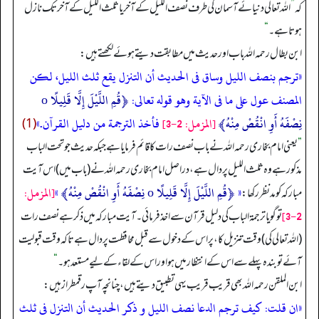
کہ
”
اللہ تعالی دنیائے آسمان کی طرف نصف اللیل کے آخر یا ثلث اللیل کے آخر تک نازل
ہوتا ہے۔
“
ابن بطال رحمہ اللہ باب اور حدیث میں مطابقت دیتے ہوئے لکھتے ہیں:
«ترجم بنصف الليل وساق فى الحديث أن التنزل يقع ثلث الليل، لكن
المصنف عول على ما فى الآية وهو قوله تعالى:
﴿قُمِ اللَّيْلَ إِلَّا قَلِيلًا o
نِصْفَهُ أَوِ انْقُصْ مِنْهُ﴾
[المزمل: 2-3]
فأخذ الترجمة من دليل القرآن.»
(1)
”
یعنی امام بخاری رحمہ اللہ نے باب نصف رات کا قائم فرمایا ہے جبکہ حدیث جو تحت الباب
مذکور ہے وہ ثلث اللیل پر دال ہے، دراصل امام بخاری رحمہ اللہ نے (باب میں) اس آیت
«
﴿قُمِ اللَّيْلَ إِلَّا قَلِيلًا o نِصْفَهُ أَوِ انْقُصْ مِنْهُ﴾
»
[المزمل:
مبارکہ کو مدنظر رکھا:
2-3]
تو گویا ترجمۃ الباب کی دلیل قرآن سے اخذ فرمائی۔ آیت مبارکہ میں ذکر ہے نصف رات
(اللہ تعالی کی) وقت تنزیل کا، پر اس کے دخول سے قبل محافظت پر دال ہے تاکہ وقت قبولیت
آئے تو بندہ پہلے سے اس کے انتظار میں ہو اور اس کے لقاء کے لیے مستعد ہو۔
“
ابن الملقن رحمہ اللہ بھی قریب قریب یہی تطبیق دیتے ہیں، چنانچہ آپ رقمطراز ہیں:
«ان قلت: كيف ترجم الدعا نصف الليل و ذكر الحديث أن التنزل فى ثلث