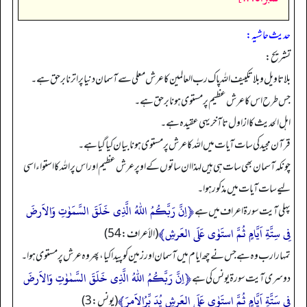
حدیث حاشیہ:
تشریح:
بلاتاویل وبلا تکییف اللہ پاک رب العالمین کا عرش معلی سے آسمان دنیا پر اترنا برحق ہے۔
جس طرح اس کا عرش عظیم پر مستوی ہونا برحق ہے۔
اہل الحدیث کا ازاول تا آخر یہی عقیدہ ہے۔
قرآن مجید کی سات آیات میں اللہ کا عرش پر مستوی ہونا بیان کیا گیا ہے۔
چونکہ آسمان بھی سات ہی ہیں لہذا ان ساتوں کے اوپر عرش عظیم اور اس پر اللہ کا استواءاسی
لیے سات آیات میں مذکور ہوا۔
﴿اِنَّ رَبَّکُمُ اللّٰہُ الَّذِی خَلَقَ السَّمَوٰتِ وَالاَرضَ
پہلی آیت سورۃ اعراف میں ہے
فِی سِتَّةِ اَیَّامٍ ثُمَّ استَوٰی عَلَی العَرشِ﴾
(الأعراف: 54)
تمہارا رب وہ ہے جس نے چھ ایام میں آسمان اور زمین کو پیدا کیا، پھر وہ عرش پر مستوی ہوا۔
﴿اِنَّ رَبَّکُمُ اللّٰہُ الَّذِی خَلَقَ السَّمٰوٰتِ وَالاَرضَ
دوسری آیت سورۃ یونس کی ہے
فِی سَتَّةِ اَیَّامٍ ثُمَّ استَوٰی عَلَی العَرشِ یُدَ بِّرُالاَمرَ﴾
(یونس: 3)