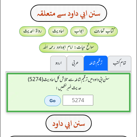
سنن ابي داود سے متعلقہ
کتاب تعارف
ابواب
احادیث
رواۃ الحدیث
سوانح حیات: امام ابوداود رحمہ اللہ
تمام کتب
ترقیم شاملہ
عربی
اردو
سنن ابي داود میں ترقیم شاملہ سے تلاش کل احادیث (5274)
حدیث نمبر لکھیں:
سنن ابي داود