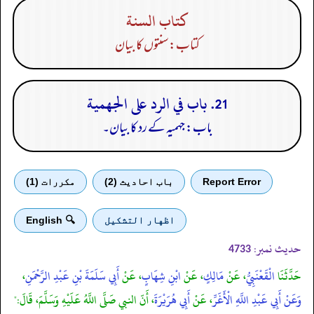
كتاب السنة
کتاب: سنتوں کا بیان
21. باب في الرد على الجهمية
باب: جہمیہ کے رد کا بیان۔
Report Error
باب احادیث (2)
مكررات (1)
اظهار التشكيل
🔍 English
حدیث نمبر:
4733
حَدَّثَنَا
الْقَعْنَبِيُّ
، عَنْ
مَالِكٍ
، عَنْ
ابْنِ شِهَابٍ
، عَنْ
أَبِي سَلَمَةَ بْنِ عَبْدِ الرَّحْمَنِ
،
وَعَنْ أَبِي عَبْدِ اللَّهِ الْأَغَرِّ
، عَنْ
أَبِي هُرَيْرَةَ
، أَنّ النبي صَلَّى اللَّهُ عَلَيْهِ وَسَلَّمَ، قَالَ:"