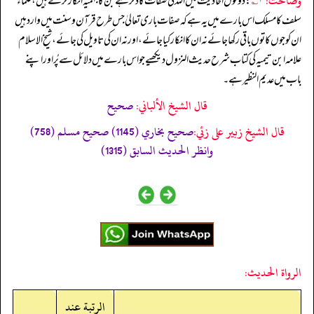
وضاحت:
۱؎
: دونوں احادیث میں اللہ کی صفات کا ذکر ہے جن کا جہمیہ انکار کرتے ہیں، علماء
سلف کا مسلک اس بارے میں یہ ہے کہ صفات باری تعالیٰ جس طرح قرآن وسنت میں وارد ہیں
ان کو جوں کا توں باقی رکھا جائے نہ ان کا انکار کیا جائے، اور نہ ان کی تاویل کی جائے، شیخ الاسلام
علامہ ابن تیمیہ کی کتاب شرح حدیث النزول دیکھیے جو اس بارے میں دلائل سے پُر اور اپنے
باب میں عدیم النظیر ہے۔
قال الشيخ الألباني:
صحيح
قال الشيخ زبير على زئي:
صحيح بخاري (1145) صحيح مسلم (758)
وانظر الحديث السابق (1315)
الرواة الحديث:
الرتبة عند