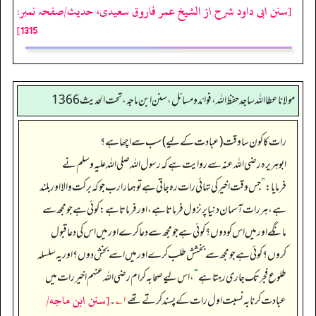
[سنن ابی داود شرح از الشیخ عمر فاروق سعیدی، حدیث/صفحہ نمبر:
1315]
مولانا عطا الله ساجد حفظ الله، فوائد و مسائل، سنن ابن ماجه، تحت الحديث1366
رات کا کون سا وقت (عبادت کے لیے) سب سے اچھا ہے؟
ابوہریرہ رضی اللہ عنہ سے روایت ہے کہ رسول اللہ صلی اللہ علیہ وسلم نے
فرمایا:
”
جس وقت اخیر کی تہائی رات رہ جاتی ہے تو ہمارا رب جو کہ برکت والا اور بلند
ہے، ہر رات آسمان دنیا پر نزول فرماتا ہے، اور فرماتا ہے: کوئی ہے جو مجھ سے
مانگے اور میں اس کو دوں؟ کوئی ہے جو مجھ سے دعا کرے اور میں اس کی دعا قبول
کروں؟ کوئی ہے جو مجھ سے بخشش طلب کرے اور میں اسے بخش دوں؟ اور یہ سلسلہ
طلوع فجر تک جاری رہتا ہے
“
، اس لیے صحابہ کرام رضی اللہ عنہم اخیر رات میں
[سنن ابن ماجه/
عبادت کرنا بہ نسبت اول رات کے پسند کرتے تھے
۱؎
۔