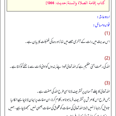
كتاب إقامة الصلاة والسنة/حدیث: 1366]
اردو حاشہ:
فوائد و مسائل:
(1)
اس حدیث میں رات کے آخری حصے میں نماز اور دعا کی فضیلت کا بیان ہے۔
(2)
اللہ کی رحمت اتنی عظیم ہے کہ اللہ تعالیٰ خود اپنے بندوں کو اپنی ذات سے مانگنے کو کہتا ہے۔
(3)
اللہ تعالیٰ کا پہلے آسمان پر تشریف لانا اسی طرح اللہ کی صفت ہے۔
جس طرح اس کاعرش پر تشریف فرما ہونا اور کلام کرنا، ان صفات پر ایمان لانا چاہیے انکار یا
تاویل کرنا جائز نہیں البتہ اللہ تعالیٰ کی صفات کومخلوق کی صفات جیسی نہیں سمجھناچاہیے، ہمیں