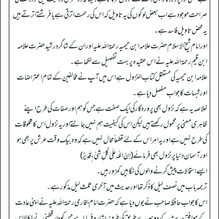
صراحت موجود ہے اب بعض لوگوں کی یہ تاویل کہ اس کی رحمت اترتی ہے یا فرشتے اترتے ہیں
یہ محض تاویل فاسد ہے۔
اور امام شیخ الاسلام حضرت علامہ ابن تیمیہ رحمۃ اللہ علیہ اور ان کے شاگرد رشید حضرت علامہ
ابن قیم رحمۃ اللہ علیہ نے اس عقیدہ پر بہت تفصیل سے لکھا ہے۔
علامہ ابن تیمیہ کی مستقل کتاب النزول ہے اس میں آ پ نے مخالفین کے تمام اعتراضات
اور شبہات کا جواب مفصل دیا ہے۔
خلاصہ یہ ہے کہ نزول بھی پروردگار کی ایک صفت ہے جس کو ہم اور صفات کی طرح اپنے
ظاہری معنی پر محمول رکھتے ہیں لیکن اس کی کیفیت ہم نہیں جانتے اور یہ نزول اس کا مخلوقات
کی طرح نہیں ہے اور یہ امر اس کے لئے قطعاً محال نہیں ہے کہ وہ بیک وقت عرش پر بھی ہو
اور آسمان دنیا پر نزول بھی فرمائے (إِنَّ اللَّـهَ عَلَىٰ كُلِّ شَيْءٍ قَدِيرٌ)
ایسے استحالات پیش کرنے والوں کی نگاہیں کمزور ہیں۔
ترجمہ باب میں نصف لیل کا ذکر تھا اور حدیث میں آخری ثلث لیل مذکور ہے۔
اس کا جواب حافظ صاحب نے یوں دیا ہے کہ حضرت امام بخاری رحمۃ اللہ علیہ نے اپنی عادت
کے موافق حدیث کے دوسرے طریق کی طرف اشارہ فرمایا ہے جس کو دارقطنی نے نکالا اس