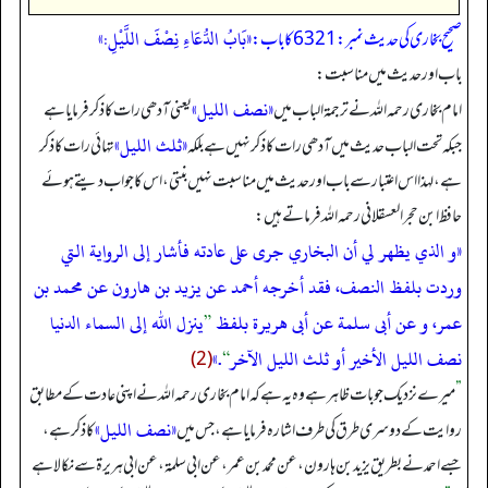
«بَابُ الدُّعَاءِ نِصْفَ اللَّيْلِ:»
صحیح بخاری کی حدیث نمبر: 6321 کا باب:
باب اور حدیث میں مناسبت:
«نصف الليل»
امام بخاری رحمہ اللہ نے ترجمۃ الباب میں
یعنی آدھی رات کا ذکر فرمایا ہے
«ثلث الليل»
جبکہ تحت الباب حدیث میں آدھی رات کا ذکر نہیں ہے بلکہ
تہائی رات کا ذکر
ہے، لہذا اس اعتبار سے باب اور حدیث میں مناسبت نہیں بنتی، اس کا جواب دیتے ہوئے
حافظ ابن حجر العسقلانی رحمہ اللہ فرماتے ہیں:
«و الذي يظهر لي أن البخاري جرى على عادته فأشار إلى الرواية التي
وردت بلفظ النصف، فقد أخرجه أحمد عن يزيد بن هارون عن محمد بن
عمر، و عن أبى سلمة عن أبى هريرة بلفظ
”
ينزل الله إلى السماء الدنيا
نصف الليل الأخير أو ثلث الليل الآخر
“
.»
(2)
”
میرے نزدیک جو بات ظاہر ہے وہ یہ ہے کہ امام بخاری رحمہ اللہ نے اپنی عادت کے مطابق
«نصف الليل»
روایت کے دوسری طرق کی طرف اشارہ فرمایا ہے، جس میں
کا ذکر ہے،
جسے احمد نے بطریق یزید بن ہارون، عن محمد بن عمر، عن ابی سلمۃ، عن ابی ہریرۃ سے نکالا ہے