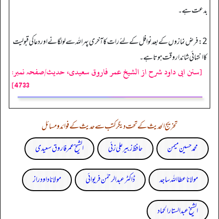
بدعت ہے۔
2: فرض نمازوں کے بعد نوافل کے لئے رات کا آخری پہر اللہ سے لو لگانے اور دعا کی قبولیت
کا انتہائی شاندار وقت ہوتا ہے۔
[سنن ابی داود شرح از الشیخ عمر فاروق سعیدی، حدیث/صفحہ نمبر:
4733]
تخریج الحدیث کے تحت دیگر کتب سے حدیث کے فوائد و مسائل
محمد حسین میمن
حافظ زبیر علی زئی
الشیخ عمر فاروق سعیدی
مولانا عطا اللہ ساجد
ڈاکٹر عبدالرحمٰن فریوائی
مولانا داود راز
الشیخ عبدالستار الحماد