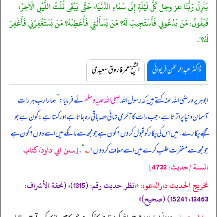
يَنْزِلُ رَبُّنَا عز وجل كُلَّ لَيْلَةٍ إِلَى سَمَاءِ الدُّنْيَا، حَتَّى يَبْقَى ثُلُثُ اللَّيْلِ الْآخِرُ،
فَيَقُولُ: مَنْ يَدْعُونِي فَأَسْتَجِيبَ لَهُ؟ مَنْ يَسْأَلُنِي فَأُعْطِيَهُ؟ مَنْ يَسْتَغْفِرُنِي فَأَغْفِرَ
لَهُ؟".
ڈاکٹر عبدالرحمٰن فریوائی
الشیخ عمر فاروق سعیدی
ابوہریرہ رضی اللہ عنہ کہتے ہیں کہ
رسول اللہ
صلی اللہ علیہ وسلم
نے فرمایا:
”
ہمارا رب ہر رات
آسمان دنیا پر اترتا ہے، جب رات کا آخری تہائی حصہ باقی رہ جاتا ہے اور کہتا ہے: کون ہے جو
مجھے پکارے، میں اس کی پکار کو قبول کروں؟ کون ہے جو مجھ سے مانگے میں اسے دوں؟ کون ہے
[سنن ابي داود/كتاب
جو مجھ سے مغفرت طلب کرے میں اسے معاف کر دوں
۱؎
“
۔
السنة /حدیث: 4733]
تخریج الحدیث دارالدعوہ:
«‏‏‏‏انظر حدیث رقم: (1315)، (تحفة الأشراف:
13463، 15241) (صحیح)»