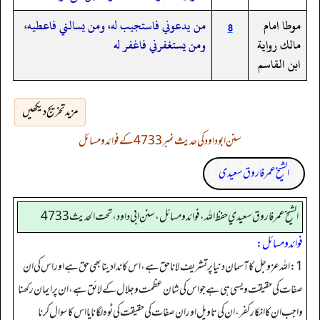
موطا امام
من يدعوني فاستجيب له، ومن يسالني فاعطيه،
8
مالك رواية
ومن يستغفرني فاغفر له
ابن القاسم
مزید تخریج دیکھیں
سنن ابوداود کی حدیث نمبر 4733 کے فوائد و مسائل
الشیخ عمر فاروق سعیدی
الشيخ عمر فاروق سعيدي حفظ الله، فوائد و مسائل، سنن ابي داود ، تحت الحديث 4733
فوائد ومسائل:
1: اللہ عزوجل کا آسمان دنیا پر تشریف لانا حق ہے، اس کا ندا دینا بھی حق ہے اور اس کی ان
صفات کی حقیقت ویسی ہی ہے جو اس کی شان عظمت وجلال کے لائق ہے، ان پر ایمان رکھنا
واجب ان کا انکار کفر، ان کی تاویل اور ان صفات کی حقیقت کی ٹوہ لگانا یا اس کا سوال کرنا