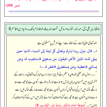
نمبر: 209]
حافظ زبير على زئي رحمه الله، فوائد و مسائل، تحت الحديث موطا امام مالك رواية ابن القاسم 8
اللہ تعالیٰ اپنی ذات کے لحاظ سے اپنے عرش پر مستوی ہے
«... قال: ينزل ربنا تبارك وتعالى كل ليلة إلى السماء الدنيا حين
يبقى ثلث الليل الآخر، فيقول: من يدعوني فاستجيب له، ومن
يسالني فاعطيه، ومن يستغفرني فاغفر له ...»
”
. . . رسول اللہ صلی اللہ علیہ وسلم نے فرمایا: ہمارا رب تبارک و تعالیٰ ہر رات کے
آخری پہر میں آسمان دینا پر نازل ہوتا ہے اور فرماتا ہے: کون ہے جو مجھ سے دعا
مانگے تاکہ میں اس کی دعا قبول کروں؟ کون ہے جو مجھ سے دعا مانگے تاکہ میں اسے
دے دوں؟ کون ہے جو مجھ سے گناہ معاف کروائے تاکہ میں اس کے گناہ معاف کر
[موطا امام مالك رواية ابن القاسم: 8]
دوں؟ ...
“