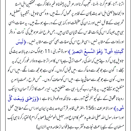
اترنا، آنا، کلام کرنا، ہنسنا، تعجب کرنا اور عرش پر بیٹھنا وغیرہ کا ذکر ہے، محققین اہل السنۃ
والجماعۃ (یعنی اہل الحدیث) ان کے ظاہر پرمحمول کرتے ہیں، وہ کسی تاویل، تشبیہ یا تعطیل و
تحریف کے قائل نہیں اور نہ ان کی حقیقت اور کنہ ہی کے درپے ہوتےہیں۔ یہ صفات ایسی
ہی ہیں جیسا کہ اس کی ذات اقدس کے شایان شان ہیں۔ جس طرح اللہ عزوجل کی
”
ذات
“
دیگر
﴿لَيسَ
اور ذوات کے مشابہ نہیں، اسی طرح اس کی صفات بھی کسی سے مشابہ نہیں۔
كَمِثلِهِ شَىءٌ ۖ وَهُوَ السَّميعُ البَصيرُ‌ ﴾
سورۃ شوریٰ:11، جو لوگ مندرجہ بالاحدیث کی
تاویل یوں کردیتے ہیں کہ اللہ کی رحمت اترتی ہے یا اس کا امر اترتا ہے وہ ذار غور کریں کہ یہ
جملے:
”
کون ہے جو مجھ سے دعا کرے، میں قبول کروں۔ کون ہے جو مجھ سےمانگے، میں اس کو
دوں۔ کون ہے جو مجھ سے معافی چاہے، میں اس کو معاف کروں۔
“
کس طرح رحمت یا امر پر
منطبق ہوسکتے ہیں۔ یہ بلاشبہ رب کبریاء ہی سے متعلق ہیں، نیزرحمت کا اتر کر آسمان دنیا تک
﴿وَرَ‌حمَتى وَسِعَت كُلَّ
رہ جانا مخلوق کے لیے کیونکر نفع آور ہے۔ حالانکہ وہ خود فرماتا ہے:
شَىءٍ﴾
سور الاعراف:156، الغرض ظاہر قرآن و حدیث پر ایمان اور اس کے مطابق عمل
اور اسوۂ رسول اللہ صلی اللہ علیہ وسلم کا اتباع اورسبیل المومنین (صحابہ کرام) اختیار کرنا ہی ایک
مسلمان کے لیے باعث نجات و تقرب ہے (فوائد ازعلامہ وحیدالزمان)