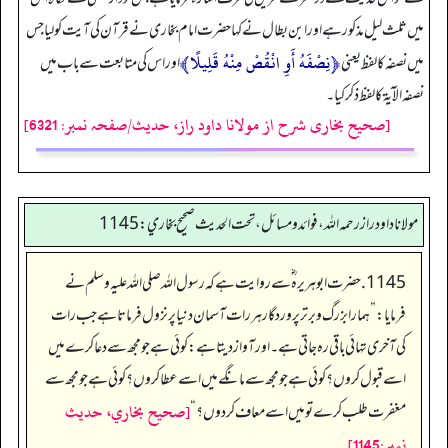
میں ثلث لیل مذکور ہے اور ابن بطال نے کہا حضرت امام بخاری نے قرآن کی آیت کو لیا جس
﴿نِصْفَهُ أَوِ انْقُصْ مِنْهُ قَلِيلًا﴾
میں نصفه کا لفظ یعنی
اور اس کی متابعت سے باب میں
نصفه الآیۃ کا لفظ ذکر کیا۔
[صحیح بخاری شرح از مولانا داود راز، حدیث/صفحہ نمبر: 6321]
مولانا داود راز رحمه الله، فوائد و مسائل، تحت الحديث صحيح بخاري: 1145
1145. حضرت ابوہریرہ ؓ سے روایت ہے کہ رسول اللہ صلی اللہ علیہ وسلم نے
فرمایا:
”
ہمارا بزرگ و برتر پروردگار ہر رات آسمان دنیا پر نزول فرماتا ہے جب رات
کی آخری تہائی باقی رہ جاتی ہے۔ اور آواز دیتا ہے: کوئی ہے جو مجھ سے دعا کرے میں
اسے قبول کروں؟ کوئی ہے جو مجھ سے مانگے میں اسے عطا کروں؟ کوئی ہے جو مجھ سے
[صحيح بخاري، حديث
مغفرت طلب کرے تو میں اسے معاف کر دوں؟
“
نمبر:1145]