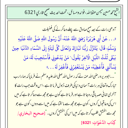
الشيخ محمد حسين ميمن حفظ الله، فوائد و مسائل، تحت الحديث صحيح بخاري 6321
آدھی رات کے بعد صبح صادق سے پہلے دعا کرنے کی فضیلت
«. . . عَنْ أَبِي هُرَيْرَةَ رَضِيَ اللَّهُ عَنْهُ، أَنَّ رَسُولَ اللَّهِ صَلَّى اللَّهُ عَلَيْهِ
وَسَلَّمَ، قَالَ: يَتَنَزَّلُ رَبُّنَا تَبَارَكَ وَتَعَالَى كُلَّ لَيْلَةٍ إِلَى السَّمَاءِ الدُّنْيَا حِينَ
يَبْقَى ثُلُثُ اللَّيْلِ الْآخِرُ يَقُولُ:" مَنْ يَدْعُونِي فَأَسْتَجِيبَ لَهُ، مَنْ
يَسْأَلُنِي فَأُعْطِيَهُ، مَنْ يَسْتَغْفِرُنِي فَأَغْفِرَ لَهُ . . .»
”
. . . ابوہریرہ رضی اللہ عنہ نے کہ رسول اللہ صلی اللہ علیہ وسلم نے فرمایا کہ ہمارا رب
تبارک و تعالیٰ ہر رات آسمان دنیا کی طرف نزول فرماتا ہے، اس وقت جب رات کا
آخری تہائی حصہ باقی رہ جاتا ہے اور فرماتا ہے کون ہے جو مجھ سے دعا کرتا ہے کہ میں
اس کی دعا قبول کروں، کون ہے جو مجھ سے مانگتا ہے کہ میں اسے دوں، کون ہے جو
[صحيح البخاري/
مجھ سے بخشش طلب کرتا ہے کہ میں اس کی بخشش کروں۔
“
كِتَاب الدَّعَوَاتِ: 6321]