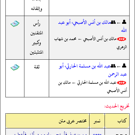
وإتقانه
👤←👥
مالك بن أنس الأصبحي، أبو عبد
رأس
الله
المتقنين
مالك بن أنس الأصبحي ← محمد بن شهاب
وكبير
الزهري
المتثبتين
👤←👥
عبد الله بن مسلمة الحارثي، أبو
ثقة
عبد الرحمن
عبد الله بن مسلمة الحارثي ← مالك بن
أنس الأصبحي
تخريج الحديث:
کتاب
نمبر
مختصر عربی متن
صحيح
من يدعوني فأستجيب له من يسألني فأعطيه