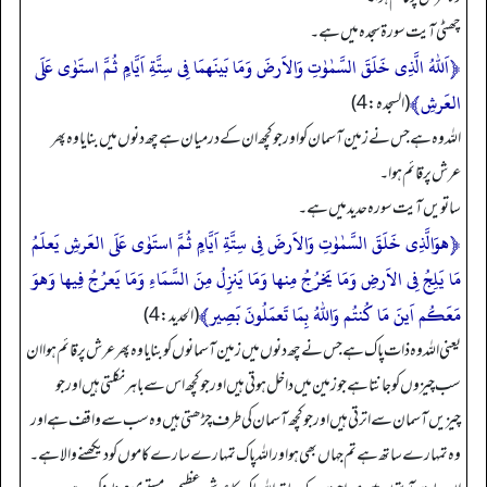
چھٹی آیت سورۃ سجدہ میں ہے۔
﴿اَللّٰہُ الَّذِی خَلَقَ السَّمٰوٰتِ وَالاَرضَ وَمَا بَینَھُمَا فِی سِتَّةِ اَیَّامٍ ثُمَّ استَوٰی عَلَی
العَرشِ﴾
(السجدہ: 4)
اللہ وہ ہے جس نے زمین آسمان کو اور جو کچھ ان کے درمیان ہے چھ دنوں میں بنایا وہ پھر
عرش پر قائم ہوا۔
ساتویں آیت سورہ حدید میں ہے۔
﴿ھُوَالَّذِی خَلَقَ السَّمٰوٰتِ وَالاَرضَ فِی سِتَّةِ اَیَّامٍ ثُمَّ استَوٰی عَلَی العَرشِ یَعلَمُ
مَا یَلِجُ فِی الاَرضِ وَمَا یَخرُجُ مِنھَا وَمَا یَنزِلُ مِنَ السَّمَاءِ وَمَا یَعرُجُ فِیھَا وَھُوَ
مَعَکُم اَینَ مَا کُنتُم وَاللّٰہُ بِمَا تَعمَلُونَ بَصِیر﴾
(الحدید: 4)
یعنی اللہ وہ ذات پاک ہے جس نے چھ دنوں میں زمین آسمانوں کو بنا یا وہ پھر عرش پر قائم ہوا ان
سب چیزوں کو جانتاہے جو زمین میں داخل ہوتی ہیں اور جو کچھ اس سے باہر نکلتی ہیں اور جو
چیزیں آسمان سے اترتی ہیں اور جو کچھ آسمان کی طرف چڑھتی ہیں وہ سب سے واقف ہے اور
وہ تمہارے ساتھ ہے تم جہاں بھی ہو اور اللہ پاک تمہارے سارے کاموں کو دیکھنے والا ہے۔