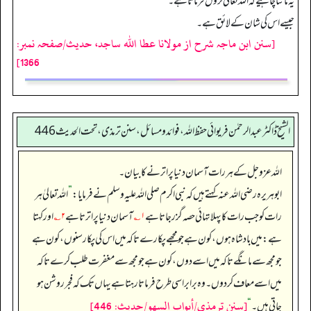
یہ ماننا چاہیے کہ اللہ تعالیٰ نزول فرماتا ہے۔
جیسے اس کی شان کے لائق ہے۔
[سنن ابن ماجہ شرح از مولانا عطا الله ساجد، حدیث/صفحہ نمبر:
1366]
الشیخ ڈاکٹر عبد الرحمٰن فریوائی حفظ اللہ، فوائد و مسائل، سنن ترمذی، تحت الحديث 446
اللہ عزوجل کے ہر رات آسمان دنیا پر اترنے کا بیان۔
ابوہریرہ رضی الله عنہ کہتے ہیں کہ نبی اکرم صلی اللہ علیہ وسلم نے فرمایا:
”
اللہ تعالیٰ ہر
رات کو جب رات کا پہلا تہائی حصہ گزر جاتا ہے
۱؎
آسمان دنیا پر اترتا ہے
۲؎
اور کہتا
ہے: میں بادشاہ ہوں، کون ہے جو مجھے پکارے تاکہ میں اس کی پکار سنوں، کون ہے
جو مجھ سے مانگے تاکہ میں اسے دوں، کون ہے جو مجھ سے مغفرت طلب کرے تاکہ
میں اسے معاف کر دوں۔ وہ برابر اسی طرح فرماتا رہتا ہے یہاں تک کہ فجر روشن ہو
[سنن ترمذي/أبواب السهو/حدیث: 446]
جاتی ہیں۔‏‏‏‏
“