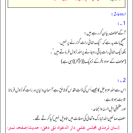
اردو حاشہ:
1؎:
آگے مؤلف بیان کر رہے ہیں:
صحیح بات یہ ہے کہ
”
ایک تہائی رات گزرنے پر نہیں،
بلکہ ایک تہائی رات باقی رہ جانے پر اللہ نزول فرماتے ہیں
“
۔
(مؤلف کے سوا دیگر کے نزدیک ((الْآخِرُ)) ہی ہے)
2؎:
اس سے اللہ عزوجل کا جیسے اُس کی ذاتِ اقدس کو لائق ہے آسمان دنیا پر ہر رات کو نزول فرمانا
ثابت ہوتا ہے،
اور حقیقی اہل السنہ والجماعہ،
سلف صالحین اللہ تبارک وتعالیٰ کی صفات میں تاویل نہیں کیا کرتے تھے۔
[سنن ترمذي مجلس علمي دار الدعوة، نئى دهلى، حدیث/صفحہ نمبر: