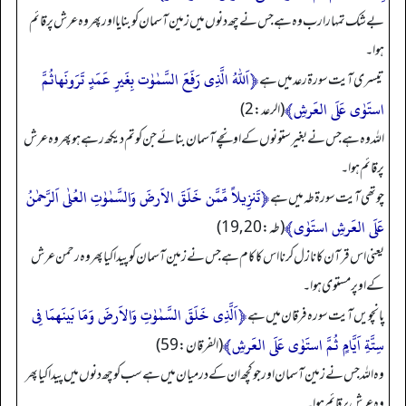
بے شک تمہارا رب وہ ہے جس نے چھ دنوں میں زمین آسمان کو بنایا اور پھر وہ عرش پر قائم
ہوا۔
﴿اَللّٰہُ الَّذِی رَفَعَ السَّمٰوٰت بِغَیرِ عَمَدٍ تَرَونَھَاثُمَّ
تیسری آیت سورۃ رعد میں ہے
استَوٰی عَلَی العَرشِ﴾
(الرعد: 2)
اللہ وہ ہے جس نے بغیر ستونوں کے اونچے آسمان بنائے جن کو تم دیکھ رہے ہو پھر وہ عرش
پر قائم ہوا۔
﴿تَنزِیلاً مِّمَّن خَلَقَ الاَرضَ وَالسَّمٰوٰتِ العُلٰی اَلرَّحمٰنُ
چوتھی آیت سورۃ طہ میں ہے
عَلَی العَرشِ استَوٰی﴾
(طہ: 19,20)
یعنی اس قرآن کا نازل کرنا اس کا کام ہے جس نے زمین آسمان کو پیدا کیا پھر وہ رحمن عرش
کے اوپر مستوی ہوا۔
﴿اَلَّذِی خَلَقَ السَّمٰوٰتِ وَالاَرضَ وَمَا بَینَھُمَا فِی
پانچویں آیت سورہ فرقان میں ہے
سِتَّةِ اَیَّامٍ ثُمَّ استَوٰی عَلَی العَرشِ﴾
(الفرقان: 59)
وہ اللہ جس نے زمین آسمان اور جو کچھ ان کے درمیان میں ہے سب کو چھ دنوں میں پیدا کیا پھر
وہ عرش پر قائم ہوا۔