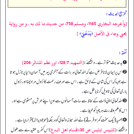
تخریج الحدیث:
[وأخرجه البخاري 1145، ومسلم 758، من حديث ما لك به . و من رواية
يحيي وجاء فى الأصل
«يَدْعُنِيْ»
]
تفقه:
[التمهيد 128/7، اور نظم المتناثر 206]
➊ یہ حدیث متواتر ہے۔ دیکھئے:
➋ اس پر ایمان لانا فرض ہے کہ اللہ تعالیٰ ہر رات کے آخری پہر میں آسمان دنیا پر نازل ہوتا
ہے جیسا کہ اس کی شان کے لائق ہے۔ اس سے صرف رحمت کا نزول مراد لینا اور نزول
باری تعالیٰ کی تاویل کرنا باطل ہے۔
➌ اللہ تعالیٰ اپنی ذات کے لحاظ سے سات آسمانوں سے اوپر اپنے عرش پر مستوی ہے اور
اس کا علم و قدرت ہر چیز کو محیط ہے۔
➍ جہمیہ (ایک سخت گمراہ فرقے) نے الله سبحانہ وتعالیٰ کو ہر جگہ (موجود بذاتہ) قرار دیا ہے۔
[تلبيس ابليس ص 30،اقسام اهل البدع]
دیکھئے:
اس کفریہ عقیدے سے حلول