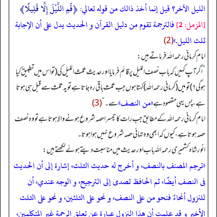
الليل الآخر؟ قيل إنما أخذ ذالك من قوله تعالي:
﴿قُمِ اللَّيْلَ إِلَّا قَلِيلًا﴾
[المزمل: 2]
فالترجمة تقوم من دليل القرآن و الحديث يدل على أن الإجابة
ثلث الليل.»
(2)
امام کرمانی رحمہ اللہ فرماتے ہیں:
”
اگر آپ کہیں کہ باب نصف اللیل پر قائم فرمایا اور حدیث ثلث اللیل کی (تو اس میں تطبیق کیا
ہوگی؟) تو میں (کرمانی رحمہ اللہ) کہتا ہوں جب ثلث باقی رہ جاتا ہے تو یہ ثلث سے قبل ہی ہوتا
«من النصف»
ہے، پس یہی مقصود ہے
سے۔
“
(3)
امام کرمانی رحمہ اللہ کے مطابق جب رات کا تیسرا حصہ شروع ہونے والا ہوتا ہے تو وہ نصف
حصہ ہوتا ہے، کیوں کہ ابھی وہ تہائی حصہ شروع نہیں ہوا ہوتا۔
انور شاہ کشمیری رحمہ اللہ باب اور حدیث میں مناسبت دیتے ہوئے لکھتے ہیں:
«ترجم المصنف بالنصف، و أخرج له حديث الثلث، إشارة إلى أن الحديث
فى النصف أيضًا، ثم الحافظ تصدى إلى الترجيح، و الوجه عندي، أن
للنزول أنحاءً فنحو من على النصف، و نحو على الثلثين، و نحو على الثلث
الأخير و قد علمت أن هذا النزول عبارة عن تعلق الرحمة غير المتكلمين،