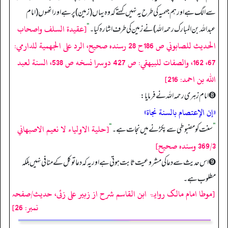
سے الگ ہے اور ہم جہمیہ کی طرح یہ نہیں کہتے کہ وہ یہاں (زمین) پر ہے اور انھوں (امام
[عقيدة السلف واصحاب
عبدالله بن المبارک رحمہ اللہ) نے زمین کی طرف اشارہ کیا۔
“
الحديث للصابوني ص 186ح 28 رسنده صحيح، الرد على الجهمية للدارمي:
67، 162، والصفات للبيهقي: ص 427 دوسرا نسخه ص 538، السنة لعبد
الله بن احمد: 216]
➑ امام زہری رحمہ اللہ نے فرمایا:
«إن الإعتصام بالسنة نجاة»
[حلية الاولياء لا نعيم الاصبهاني
”
سنت کو مضبوطی سے پکڑنے میں نجات ہے۔
“
369/3 وسنده صحيح]
➒ اس حدیث سے دعا کی مشروعیت ثابت ہوتی ہے اور یہ کہ دعا توکل کے منافی نہیں بلکہ
مطلوب ہے۔
[موطا امام مالک روایۃ ابن القاسم شرح از زبیر علی زئی، حدیث/صفحہ
نمبر: 26]