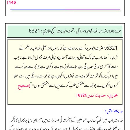
446]
مولانا داود راز رحمه الله، فوائد و مسائل، تحت الحديث صحيح بخاري: 6321
6321. حضرت ابو ہریرہ ؓ سے روایت ہے کہ رسول اللہ صلی اللہ علیہ وسلم نے
فرمایا:
”
ہمارا رب تبارک وتعالٰی ہر رات آسمان دنیا کی طرف نزول فرماتا ہے۔ جب
رات کا آخری تہائی حصہ باقی رہ جاتا ہے تو فرماتا ہے: کون ہے جو مجھ سے دعا کرے
میں اس کی دعا کو شرف قبولیت سے نوازوں؟ کون ہے جو مجھ سے مانگے میں اسے عطا
[صحيح
کروں؟ کون ہے جو مجھ سے بخشش طلب کرے میں اسے بخشش دوں؟
“
بخاري، حديث نمبر:6321]
حدیث حاشیہ:
حدیث باب میں اللہ پاک رب العالمین کے آخر تہائی حصہ رات میں آسمان دنیا پر نزول کا ذکر
ہے یعنی خود پرور دگار اپنی ذات سے نزول فرماتا ہے جیسا کہ دوسری روایت میں خود ذات کی