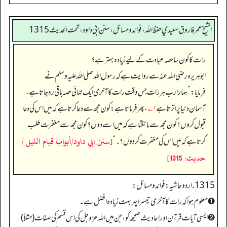
الشيخ عمر فاروق سعيدي حفظ الله، فوائد و مسائل، سنن ابي داود ، تحت الحديث 1315
رات کا کون سا حصہ عبادت کے لیے زیادہ بہتر ہے؟
ابوہریرہ رضی اللہ عنہ سے روایت ہے کہ رسول اللہ صلی اللہ علیہ وسلم نے
فرمایا:
”
ہمارا رب ہر رات جس وقت رات کا آخری ایک تہائی حصہ باقی رہ جاتا ہے،
آسمان دنیا پر اترتا ہے
۱؎
، پھر فرماتا ہے: کون مجھ سے دعا کرتا ہے کہ میں اس کی دعا
قبول کروں؟ کون مجھ سے مانگتا ہے کہ میں اسے دوں؟ کون مجھ سے مغفرت طلب
[سنن ابي داود/أبواب قيام الليل /
کرتا ہے کہ میں اس کی مغفرت کر دوں؟۔‏‏‏‏
“
حدیث: 1315]
1315. اردو حاشیہ: فوائد ومسائل:
➊ معلوم ہوا کہ رات کا آخری تیسرا پہر بہت زیادہ افضل ہے۔
➋ ایسی آیات قرآن اور احادیث صحیحہ کو، جن میں اللہ عزوجل کی اس قسم کی صفات (مثلاً)