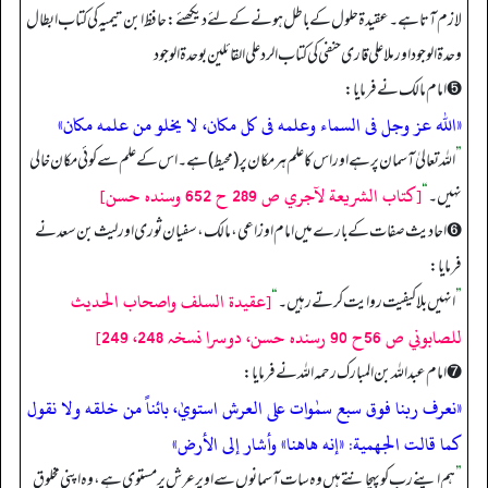
لازم آتا ہے۔ عقيدة حلول کے باطل ہونے کے لئے دیکھئے: حافظ ابن تیمیہ کی کتاب ابطال
وحدة الوجود اور ملا علی قاری حنفی کی کتاب الرد على القائلين بوحدة الوجود
➎ امام مالک نے فرمایا:
«الله عز وجل فى السماء وعلمه فى كل مكان، لا يخلو من علمه مكان»
”
الله تعالیٰ آسمان پر ہے اور اس کا علم ہر مکان پر (محيط) ہے۔ اس کے علم سے کوئی مکان خالی
[كتاب الشريعة لآجري ص 289 ح 652 وسنده حسن]
نہیں۔
“
➏ احادیث صفات کے بارے میں امام اوزاعی، مالک، سفیان ثوری اور لیث بن سعد نے
فرمایا:
[عقيدة السلف واصحاب الحديث
”
انہیں بلا کیفیت روایت کرتے رہیں۔
“
للصابوني ص 56ح 90 رسندہ حسن، دوسرا نسخہ 248، 249]
➐ امام عبدالله بن المبارک رحمہ اللہ نے فرمایا:
«نعرف ربنا فوق سبع سمٰوات على العرش استويٰ، بائناً من خلقه ولا نقول
كما قالت الجهمية:
«إنه هاهنا»
وأشار إلى الأرض»
”
ہم اپنے رب کو پہچانتے ہیں وہ سات آسمانوں سے اوپر عرش پر مستوی ہے، وہ اپنی مخلوق