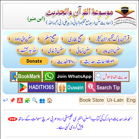
↩️
📌
🅰️
🧩
🔍
👥
🏠
Book Store
Ur-Latn
Eng
الحمدللہ! حدیث مبارک کی کتاب السنن الكبرى للبيهقي اردو عربی سرچ سہولت کے ساتھ
پیش کر دی گئی ہے۔