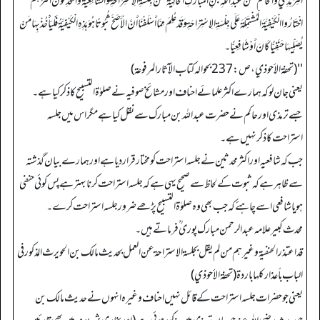
التِّرْمِذِيُّ وَالْحَاكِمُ عَنْ عَبْدِ اللَّهِ بْنِ الْمُبَارَكِ الْخَالِيَةَ عَنْ جِلْسَةِ الِاسْتِرَاحَةِ وَالشَّافِعِيَّةُ وَالْمُحَدِّثُونَ أَكْثَرُهُمُ
اخْتَارُوا الْكَيْفِيَّةَ الْمُشْتَمِلَةَ عَلَى جِلْسَةِ الِاسْتِرَاحَةِ وَقَدْ عُلِمَ مِمَّا أَسْلَفْنَا أَنَّ الْأَصَحَّ ثُبُوتًا هُوَ هَذِهِ الْكَيْفِيَّةُ فَلْيَأْخُذْ بِهَا مَنْ
يُصَلِّيهَا حَنَفِيًّا كَانَ أَوْ شَافِعِيًّا۔
'' (تحفة الأحوذي، ص: 237 بحوالہ کتاب الآثار المرفوعة)
یعنی جان لو کہ ہمارے اکثر علمائے احناف اور مشائخ صوفیہ نے صلوٰۃ التسبیح کا ذکر کیا ہے۔
جسے ترمذی اور حاکم نے حضرت عبداللہ بن مبارک سے نقل کیا ہے مگر اس میں جلسہ
استراحت کا ذکر نہیں ہے۔
جب کہ شافعیہ اور اکثر محدثین نے جلسہ استراحت کو مختار قرار دیا ہے اور ہمارے بیان گذشتہ
سے ظاہر ہے کہ ثبوت کے لحاظ سے صحیح یہی ہے کہ جلسہ استراحت کرنا بہتر ہے پس کوئی حنفی
ہو یا شافعی اسے چاہئے کہ جب بھی وہ صلوٰۃ التسبیح پڑھے ضرور جلسہ استراحت کرے۔
محدث کبیر علامہ عبدالرحمن مبارک پوری ؒ فرماتے ہیں۔
قد اعتذر الحنفیة وغیرهم من لم یقل بجلسة الاستراحة عن العمل بحدیث مالك بن الحویرث المذکور في
الباب بأعذار کلها باردة (تحفة الأحوذي)
یعنی جو حضرات جلسہ استراحت کے قائل نہیں احناف وغیرہ انہوں نے حدیث مالک بن