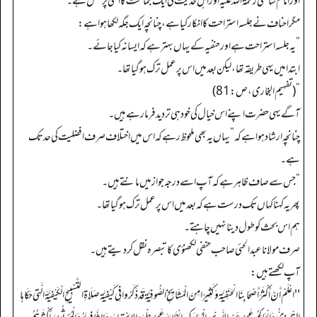
اور امام شافعی رحمۃ اللہ علیہ اور اہل حدیث کی ایک جماعت کا اسی پر عمل ہے۔
مگر احناف نے جلسہ استراحت کا انکار کیا ہے، چنانچہ ایک جگہ لکھا ہوا ہے:
”
یہ جلسہ استراحت ہے اور حنفیہ کے یہاں بہتر ہے کہ ایسا نہ کیا جائے۔
ابتدا میں یہی طریقہ تھا، لیکن بعد میں اس پر عمل ترک ہو گیا تھا۔
“
(تفہیم البخاری، ص: 81)
آگے یہی حضرت اپنے اس خیال کی خود ہی تردید فرما رہے ہیں۔
چنانچہ ارشاد ہوا ہے کہ
”
یہاں یہ بھی ملحوظ رہے کہ اس میں اختلاف صرف افضلیت کی حد تک
ہے۔
“
جس سے صاف ظاہر ہے کہ آپ اسے درجہ جواز میں مانتے ہیں۔
پھر یہ کہنا کہاں تک درست ہے کہ بعد میں اس پر عمل ترک ہو گیا تھا۔
ہم اس بحث کو طول دینا نہیں چاہتے۔
صرف مولانا عبدالحئی صاحب حنفی لکھنؤی کا تبصرہ نقل کردیتے ہیں۔
آپ لکھتے ہیں:
''اعْلَمْ أَنَّ أَكْثَرَ أَصْحَابِنَا الْحَنَفِيَّةِ وَكَثِيرًا مِنَ الْمَشَايِخِ الصُّوفِيَّةِ قَدْ ذَكَرُوا فِي كَيْفِيَّةِ صَلَاةِ التَّسْبِيحِ الْكَيْفِيَّةَ الَّتِي حَكَاهَا