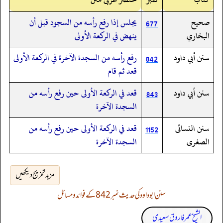
صحيح
يجلس إذا رفع رأسه من السجود قبل أن
677
البخاري
ينهض في الركعة الأولى
سنن أبي داود
رفع رأسه من السجدة الآخرة في الركعة الأولى
842
قعد ثم قام
سنن أبي داود
قعد في الركعة الأولى حين رفع رأسه من
843
السجدة الآخرة
سنن النسائى
قعد في الركعة الأولى حين رفع رأسه من
1152
الصغرى
السجدة الآخرة
مزید تخریج دیکھیں
سنن ابوداود کی حدیث نمبر 842 کے فوائد و مسائل
الشیخ عمر فاروق سعیدی