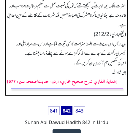
حضرت مالک بن حویرث ؓ یہ سمجھتے تھے کہ قول کی نسبت عمل سے تعلیم دینا زیادہ مناسب اور
فائدہ مند ہے، چنانچہ ایسا کرنا "شرك في العبادة" نہیں بلکہ شریعت کے تقاضے کے عین مطابق
ہے۔
(فتح الباري: 212/2)
مذید برآں اس حدیث سے جلسۂ استراحت کا بھی ثبوت ملتا ہے اور اس سے مراد پہلی اور
تیسری رکعت کے سجدے سے اٹھ کر کھڑے ہونے سے پہلے ذرا سا بیٹھنا ہے۔
اس کی تفصیل ہم آئندہ بیان کریں گے۔
إن شاءالله
[هداية القاري شرح صحيح بخاري، اردو، حدیث/صفحہ نمبر: 677]
841
842
843
Sunan Abi Dawud Hadith 842 in Urdu