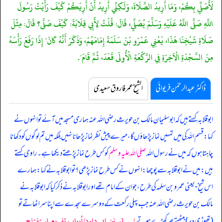
لَأُصَلِّي بِكُمْ، وَمَا أُرِيدُ الصَّلَاةَ، وَلَكِنِّي أُرِيدُ أَنْ أُرِيَكُمْ كَيْفَ رَأَيْتُ رَسُولَ
اللَّهِ صَلَّى اللَّهُ عَلَيْهِ وَسَلَّمَ يُصَلِّي، قَالَ: قُلْتُ لِأَبِي قِلَابَةَ: كَيْفَ صَلَّى؟ قَالَ: مِثْلَ
صَلَاةِ شَيْخِنَا هَذَا، يَعْنِي عَمْرَو بْنَ سَلَمَةَ إِمَامَهُمْ، وَذَكَرَ أَنَّهُ كَانَ" إِذَا رَفَعَ رَأْسَهُ
مِنَ السَّجْدَةِ الْآخِرَةِ فِي الرَّكْعَةِ الْأُولَى قَعَدَ، ثُمَّ قَامَ".
ڈاکٹر عبدالرحمٰن فریوائی
الشیخ عمر فاروق سعیدی
ابوقلابہ کہتے ہیں کہ
ابوسلیمان مالک بن حویرث رضی اللہ عنہ ہماری مسجد میں آئے تو انہوں نے
کہا: قسم اللہ کی میں تمہیں نماز پڑھاؤں گا، میرے پیش نظر نماز پڑھانا نہیں بلکہ میں تم لوگوں کو دکھانا
چاہتا ہوں کہ میں نے رسول اللہ
صلی اللہ علیہ وسلم
کو کس طرح نماز پڑھتے دیکھا ہے۔ راوی کہتے
ہیں: میں نے ابوقلابہ سے پوچھا: انہوں نے کس طرح نماز پڑھی؟ تو ابوقلابہ نے کہا: ہمارے
اس شیخ- یعنی عمرو بن سلمہ کی طرح، جو ان کے امام تھے اور ابوقلابہ نے ذکر کیا کہ ابوقلابہ نے
مالک بن حویرث رضی اللہ عنہ جب پہلی رکعت کے دوسرے سجدے سے اپنا سر اٹھاتے تو
[سنن ابي داود/أبواب تفريع استفتاح
(تھوڑی دیر) بیٹھتے پھر کھڑے ہوتے
۱؎
۔