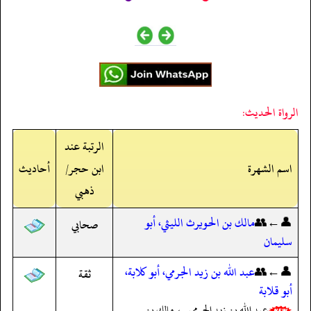
الرواة الحديث:
الرتبة عند
اسم الشهرة
ابن حجر/
أحاديث
ذهبي
👤←👥
مالك بن الحويرث الليثي، أبو
صحابي
سليمان
👤←👥
عبد الله بن زيد الجرمي، أبو كلابة،
ثقة
أبو قلابة
عبد الله بن زيد الجرمي ← مالك بن