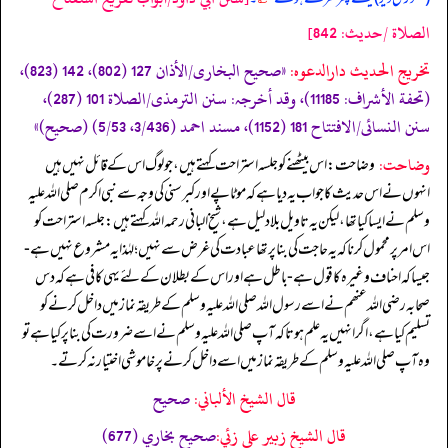
الصلاة /حدیث: 842]
تخریج الحدیث دارالدعوہ:
«‏‏‏‏صحیح البخاری/الأذان 127 (802)، 142 (823)،
(تحفة الأشراف: 11185)، وقد أخرجہ: سنن الترمذی/الصلاة 101 (287)،
سنن النسائی/الافتتاح 181 (1152)، مسند احمد (3/436، 5/53) (صحیح)»
وضاحت:
وضاحت: اس بیٹھنے کو جلسہ استراحت کہتے ہیں، جو لوگ اس کے قائل نہیں ہیں
انہوں نے اس حدیث کا جواب یہ دیا ہے کہ موٹاپے اور کبر سنی کی وجہ سے نبی اکرم صلی اللہ علیہ
وسلم نے ایسا کیا تھا، لیکن یہ تاویل بلا دلیل ہے، شیخ البانی رحمہ اللہ کہتے ہیں: جلسہ استراحت کو
اس امر پر محمول کرنا کہ یہ حاجت کی بنا پر تھا عبادت کی غرض سے نہیں ؛ لہٰذا یہ مشروع نہیں ہے-
جیسا کہ احناف وغیرہ کا قول ہے- باطل ہے اور اس کے بطلان کے لئے یہی کافی ہے کہ دس
صحابہ رضی اللہ عنھم نے اسے رسول اللہ صلی اللہ علیہ وسلم کے طریقہ نماز میں داخل کرنے کو
تسلیم کیا ہے، اگر انہیں یہ علم ہوتا کہ آپ صلی اللہ علیہ وسلم نے اسے ضرورت کی بنا پر کیا ہے تو
وہ آپ صلی اللہ علیہ وسلم کے طریقہ نماز میں اسے داخل کرنے پر خاموشی اختیار نہ کرتے۔
قال الشيخ الألباني:
صحيح
قال الشيخ زبير على زئي:
صحيح بخاري (677)