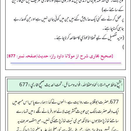
حویریث رضی اللہ عنہ جو یہاں ترمذی میں مذکور ہوئی ہے (اور بخاری شریف میں بھی قارئین
کے سامنے ہے)
پر عمل کرنے سے کئی ایک عذر پیش کئے ہیں جن میں کوئی جان نہیں ہے اور جن کو عذر بے
جاہی کہنا چاہئے۔
(مزید تفصیل کے لیے تحفة الأحوذي کا مطالعہ کرنا چاہئے۔
)
[صحیح بخاری شرح از مولانا داود راز، حدیث/صفحہ نمبر: 677]
الشيخ حافط عبدالستار الحماد حفظ الله، فوائد و مسائل، تحت الحديث صحيح بخاري:677
677. حضرت ابوقلابہ سے روایت ہے، انہوں نے کہا: ہمارے پاس اس مسجد میں
ایک دفعہ حضرت مالک بن حویرث ؓ تشریف لائے اور فرمانے لگے: میں تمہارے
سامنے نماز پڑھتا ہوں، حالانکہ میری نیت نماز پڑھنے کی نہیں۔ میرا مقصد صرف یہ
ہے کہ تمہیں وہ طریقہ بتاؤں جس طریقے سے نبی صلی اللہ علیہ وسلم نماز پڑھا کرتے