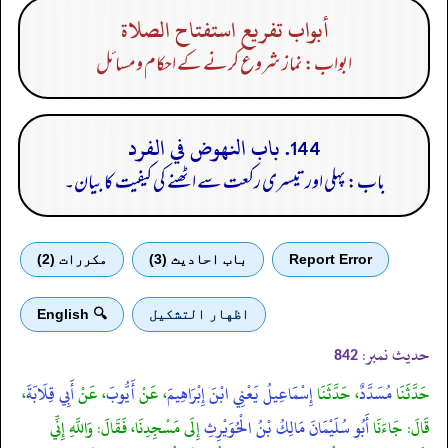
أبواب تفريع استفتاح الصلاة
ابواب: نماز شروع کرنے کے احکام ومسائل
144. باب النهوض في الفرد
باب: پہلی اور تیسری رکعت سے اٹھنے کی کیفیت کا بیان۔
Report Error
باب احادیث (3)
مكررات (2)
اظهار التشكيل
🔍 English
حدیث نمبر:
842
حَدَّثَنَا
مُسَدَّدٌ
، حَدَّثَنَا
إِسْمَاعِيلُ يَعْنِي ابْنَ إِبْرَاهِيمَ
، عَنْ
أَيُّوبَ
، عَنْ
أَبِي قِلَابَةَ
،
قَالَ: جَاءَنَا
أَبُو سُلَيْمَانَ مَالِكُ بْنُ الْحُوَيْرِثِ
إِلَى مَسْجِدِنَا، فَقَالَ: وَاللَّهِ إِنِّي