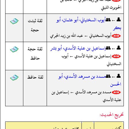
الحويرث الليثي
👤←👥
أيوب السختياني، أبو عثمان، أبو
ثقة ثبتت
بكر
حجة
أيوب السختياني ← عبد الله بن زيد الجرمي
👤←👥
إسماعيل بن علية الأسدي، أبو بشر
ثقة حجة
إسماعيل بن علية الأسدي ← أيوب
حافظ
السختياني
👤←👥
مسدد بن مسرهد الأسدي، أبو
ثقة حافظ
الحسن
مسدد بن مسرهد الأسدي ← إسماعيل بن
علية الأسدي
تخريج الحديث:
کتاب
نمبر
مختصر عربی متن