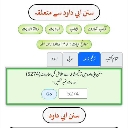
سنن ابي داود سے متعلقہ
کتاب تعارف
ابواب
احادیث
رواۃ الحدیث
سوانح حیات: امام ابوداود رحمہ اللہ
تمام کتب
ترقیم شاملہ
عربی
اردو
سنن ابي داود میں ترقیم شاملہ سے تلاش کل احادیث (5274)
حدیث نمبر لکھیں:
سنن ابي داود