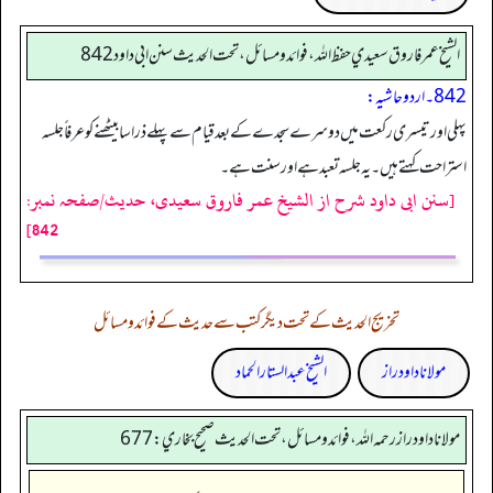
الشيخ عمر فاروق سعيدي حفظ الله، فوائد و مسائل، تحت الحديث سنن ابي داود 842
842۔ اردو حاشیہ:
پہلی اور تیسری رکعت میں دوسرے سجدے کے بعد قیام سے پہلے ذرا سا بیٹھنے کو عرفاً جلسہ
استراحت کہتے ہیں۔ یہ جلسہ تعبد ہے اور سنت ہے۔
[سنن ابی داود شرح از الشیخ عمر فاروق سعیدی، حدیث/صفحہ نمبر:
842]
تخریج الحدیث کے تحت دیگر کتب سے حدیث کے فوائد و مسائل
مولانا داود راز
الشیخ عبدالستار الحماد
مولانا داود راز رحمه الله، فوائد و مسائل، تحت الحديث صحيح بخاري: 677