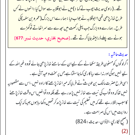
تھے۔ (راوی حدیث ایوب نے کہا:) میں نے ابوقلابہ سے سوال کیا: انہوں نے کس
طرح نماز پڑھی تھی؟ ابوقلابہ نے جواب دیا: ہمارے اس بزرگ (عمرو بن سلمہ) کی
طرح۔ ہمارے وہ بزرگ جب پہلی رکعت میں سجدے سے سر اٹھاتے تو کھڑے
[صحيح بخاري، حديث نمبر:677]
ہونے سے پہلے ذرا بیٹھ جایا کرتے تھے۔
حدیث حاشیہ:
اگر لوگوں کو مسنون طریقہ سکھانے کے لیے ان کے سامنے نماز پڑھی جائے تو وہ غیراللہ کے
لیے نہیں ہوگی اور نہ اسے ریاکاری کہا جا سکتا ہے جس پر سخت وعید آئی ہے۔
اسی طرح حضرت مالک بن حویرث ؓ نے فرمایا کہ میرا نماز پڑھنے کا ارادہ نہیں، اس سے مقصود یہ
نہیں تھا کہ وہ ثواب کی نیت سے نماز نہیں پڑھ رہے تھے بلکہ وہ تو انھیں اس وقت نماز پڑھنے
کا سبب بتلا رہے تھے کہ میں تعلیم کی نیت سے نماز پڑھ کر تمھیں دکھا رہا ہوں جیسا کہ ایک
روایت میں اس کی صراحت ہے۔
(صحیح البخاري، الأذان، حدیث: 824)
(2)