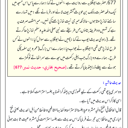
677. حضرت ابوقلابہ سے روایت ہے، انہوں نے کہا: ہمارے پاس اس مسجد میں
ایک دفعہ حضرت مالک بن حویرث ؓ تشریف لائے اور فرمانے لگے: میں تمہارے
سامنے نماز پڑھتا ہوں، حالانکہ میری نیت نماز پڑھنے کی نہیں۔ میرا مقصد صرف یہ
ہے کہ تمہیں وہ طریقہ بتاؤں جس طریقے سے نبی صلی اللہ علیہ وسلم نماز پڑھا کرتے
تھے۔ (راوی حدیث ایوب نے کہا:) میں نے ابوقلابہ سے سوال کیا: انہوں نے کس
طرح نماز پڑھی تھی؟ ابوقلابہ نے جواب دیا: ہمارے اس بزرگ (عمرو بن سلمہ) کی
طرح۔ ہمارے وہ بزرگ جب پہلی رکعت میں سجدے سے سر اٹھاتے تو کھڑے
[صحيح بخاري، حديث نمبر:677]
ہونے سے پہلے ذرا بیٹھ جایا کرتے تھے۔
حدیث حاشیہ:
دوسری یا چوتھی رکعت کے لیے تھوڑی دیر بیٹھ کر اٹھنا یہ جلسہ استراحت کہلاتا ہے۔
اسی کا ذکر اس حدیث میں آیا ہے۔
قال الحافظ في الفتح و فیه مشروعیة جلسة الاستراحة و أخذ بها الشافعي و طائفة من أهل الحدیث یعنی فتح
الباری میں حافظ ابن حجر نے فرمایا کہ اس حدیث سے جلسہ استراحت کی مشروعیت ثابت ہوئی