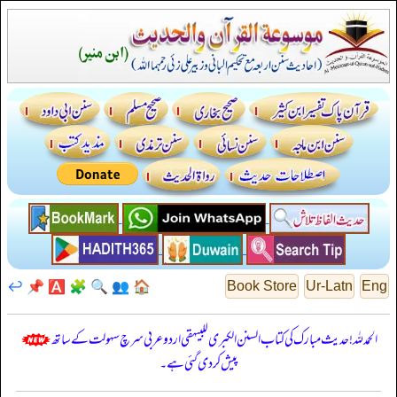
↩️
📌
🅰️
🧩
🔍
👥
🏠
Book Store
Ur-Latn
Eng
الحمدللہ! حدیث مبارک کی کتاب السنن الكبرى للبيهقي اردو عربی سرچ سہولت کے ساتھ
پیش کر دی گئی ہے۔