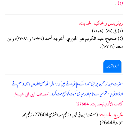
.
(٢)
ريفرينس و تحكيم الحدیث:
(١) في [ث]: (عمته).
(٢) صحيح؛ عبد الكريم هو الجزري، أخرجه أحمد (١٥٧٣٤ و ٢٣٠٨١)، وابن
سعد (١/ ١٠٧).
اردو ترجمہ
حضرت عبد الرحمن بن ابی عمرہ کے چچا فرماتے ہیں کہ رسول اللہ صلی اللہ علیہ وآلہ وسلم نے
[مصنف ابن ابي شيبه/
ارشاد فرمایا: تم میرے نام اور میری کنیت کو جمع مت کرو۔
كتاب الأدب/حدیث: 27604]
تخریج الحدیث:
(مصنف ابن ابي شيبه: ترقيم سعد الشثري 27604، ترقيم محمد
عوامة 26448)