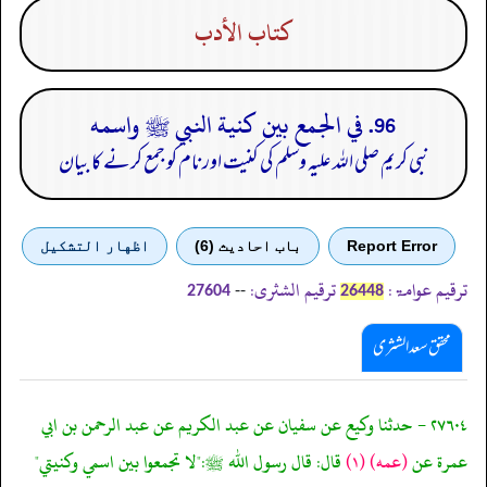
كتاب الأدب
96. في الجمع بين كنية النبي ﷺ واسمه
نبی کریم صلی اللہ علیہ وسلم کی کنیت اور نام کو جمع کرنے کا بیان
Report Error
باب احادیث (6)
اظهار التشكيل
ترقیم عوامۃ:
ترقیم الشثری:
--
27604
26448
محقق سعد الشثری
٢٧٦٠٤ - حدثنا وكيع عن سفيان عن عبد الكريم عن عبد الرحمن بن ابي
عمرة عن
(عمه)
(١)
قال: قال رسول الله ﷺ:"لا تجمعوا بين اسمي وكنيتي"