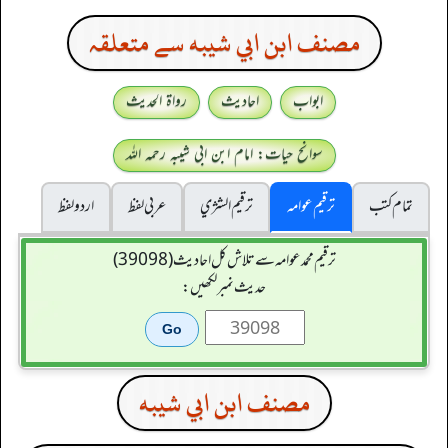
مصنف ابن ابي شيبه سے متعلقہ
ابواب
احادیث
رواۃ الحدیث
سوانح حیات: امام ابن ابی شیبہ رحمہ اللہ
تمام کتب
ترقیم عوامہ
ترقيم الشژي
عربی لفظ
اردو لفظ
ترقیم محمدعوامہ سے تلاش کل احادیث (39098)
حدیث نمبر لکھیں:
مصنف ابن ابي شيبه