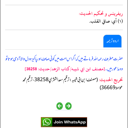
ريفرينس و تحكيم الحدیث:
(١) أي: صافي القلب.
اردو ترجمہ
حضرت مطرف رحمہ اللہ فرماتے ہیں کہ اگر اس امت میں کوئی صاف اور پاکیزہ دل والا آدمی ہوتا تو
[مصنف ابن ابي شيبه/كتاب الزهد/حدیث: 38258]
وہ مذعور ہیں۔
تخریج الحدیث:
(مصنف ابن ابي شيبه: ترقيم سعد الشثري 38258، ترقيم محمد
عوامة 36669)