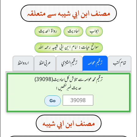
مصنف ابن ابي شيبه سے متعلقہ
ابواب
احادیث
رواۃ الحدیث
سوانح حیات: امام ابن ابی شیبہ رحمہ اللہ
تمام کتب
ترقیم عوامہ
ترقيم الشژي
عربی لفظ
اردو لفظ
ترقیم محمدعوامہ سے تلاش کل احادیث (39098)
حدیث نمبر لکھیں:
مصنف ابن ابي شيبه