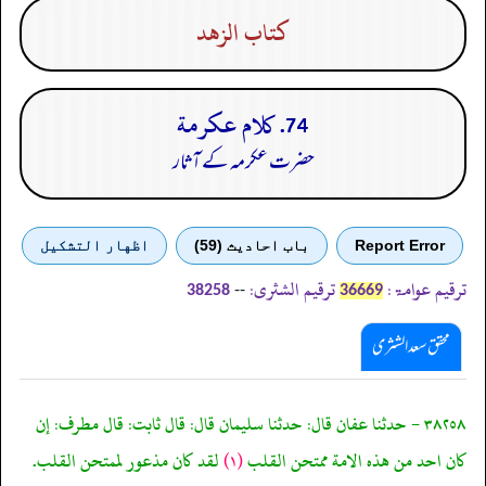
كتاب الزهد
74. كلام عكرمة
حضرت عکرمہ کے آثار
Report Error
باب احادیث (59)
اظهار التشكيل
ترقیم عوامۃ:
ترقیم الشثری:
--
38258
36669
محقق سعد الشثری
٣٨٢٥٨ - حدثنا عفان قال: حدثنا سليمان قال: قال ثابت: قال مطرف: إن
كان احد من هذه الامة ممتحن القلب
(١)
لقد كان مذعور لممتحن القلب.