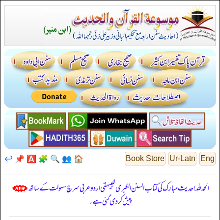
↩️
📌
🅰️
🧩
🔍
👥
🏠
Book Store
Ur-Latn
Eng
الحمدللہ! حدیث مبارک کی کتاب السنن الكبرى للبيهقي اردو عربی سرچ سہولت کے ساتھ
پیش کر دی گئی ہے۔