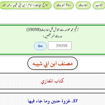
ابواب
احادیث
رواۃ الحدیث
سوانح حیات: امام ابن ابی شیبہ رحمہ اللہ
ترقیم محمدعوامہ سے تلاش کل احادیث (39098)
حدیث نمبر لکھیں:
مصنف ابن ابي شيبه
كتاب المغازي
37. غزوة حنين وما جاء فيها