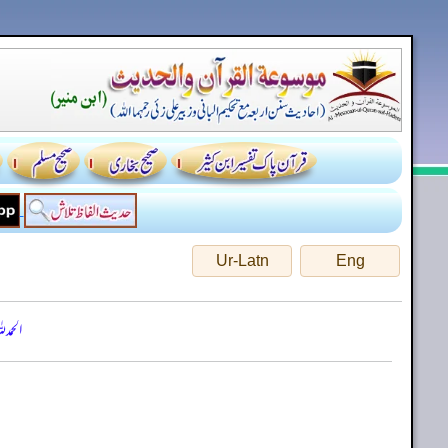
Ur-Latn
Eng
الحمد