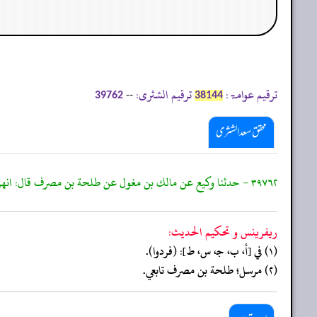
ترقیم عوامۃ:
ترقیم الشثری:
--
39762
38144
محقق سعد الشثری
٣٩٧٦٢ - حدثنا وكيع عن مالك بن مغول عن طلحة بن مصرف قال: انهزم المسلمون يوم حنين
ريفرينس و تحكيم الحدیث:
(١) في [أ، ب، جـ، س، ط]: (فردوا).
(٢) مرسل؛ طلحة بن مصرف تابعي.