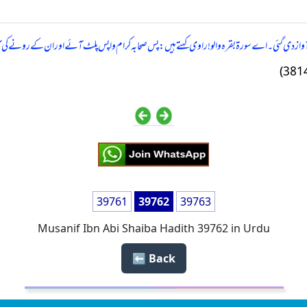
ز دی گئی۔ اے سورة بقرہ والو! راوی کہتے ہیں: پس صحابہ کرام واپس پلٹ آئے اور ان کے رونے کی
39761
39762
39763
Musanif Ibn Abi Shaiba Hadith 39762 in Urdu
Back ⬅️