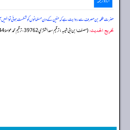
اردو ترجمہ
حضرت طلحہ بن مصرف سے روایت ہے کہ حنین کے دن مسلمانوں کو شکست ہوئی تو انہیں آوا
تخریج الحدیث:
(مصنف ابن ابي شيبه: ترقيم سعد الشثري 39762، ترقيم محمد عوامة 38144)