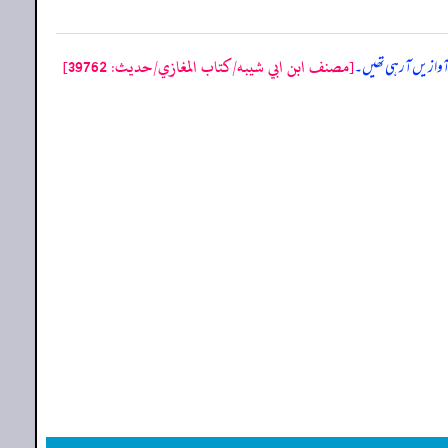
[مصنف ابن ابي شيبه/كتاب المغازي/حدیث: 39762]
 آوازیں آرہی تھیں۔