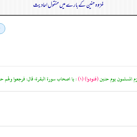
غزوہ حنین کے بارے میں منقول احادیث
(فنودوا)
(١)
: يا اصحاب سورة البقرة، قال: فرجعوا ولهم 