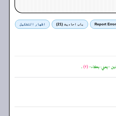
Report Error
باب احادیث (21)
اظهار التشكيل
حنين -يعني: بكاء-
(٢)
.