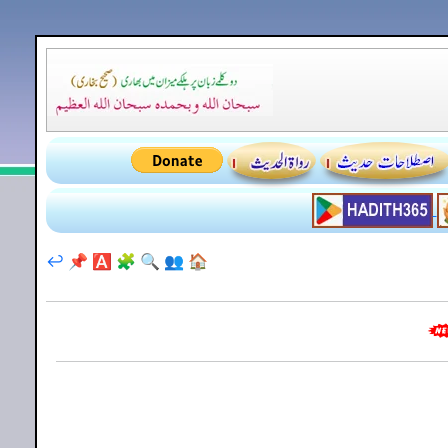
↩️
📌
🅰️
🧩
🔍
👥
🏠