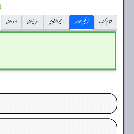
تمام کتب
ترقیم عوامہ
ترقيم الشژي
عربی لفظ
اردو لفظ