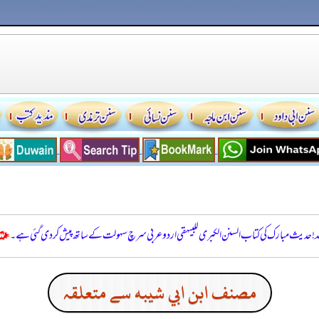
للہ! حدیث مبارک کی کتاب السنن الكبرى للبيهقي اردو عربی سرچ سہولت کے ساتھ پیش کر دی گئی ہے۔
مصنف ابن ابي شيبه سے متعلقہ