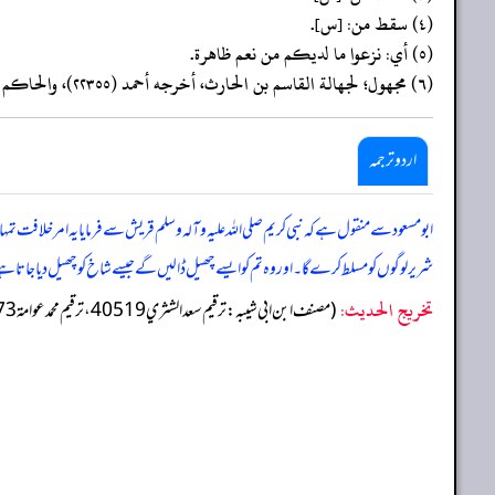
(٤) سقط من: [س].
(٥) أي: نزعوا ما لديكم من نعم ظاهرة.
(٦) مجهول؛ لجهالة القاسم بن الحارث، أخرجه أحمد (٢٢٣٥٥)، والحاكم ٤/ ٥٠٢، والطيالسي (٦١٩)، وابن أبي حاتم في السنة (١١١٩)، والطبراني ١٧/ (٧٢٠)، وابن طهمان في مشيخته (١٨٩)، والداني في الفتن (١٩٤).
اردو ترجمہ
ابو مسعود سے منقول ہے کہ نبی کریم صلی اللہ علیہ وآلہ وسلم قریش سے فرمایا یہ امر خلافت
شریر لوگوں کو مسلط کرے گا۔ اور وہ تم کو ایسے چھیل ڈالیں گے جیسے شاخ کو چھیل دیا جاتا 
تخریج الحدیث:
(مصنف ابن ابي شيبه: ترقيم سعد الشثري 40519، ترقيم محمد عوامة 38873)