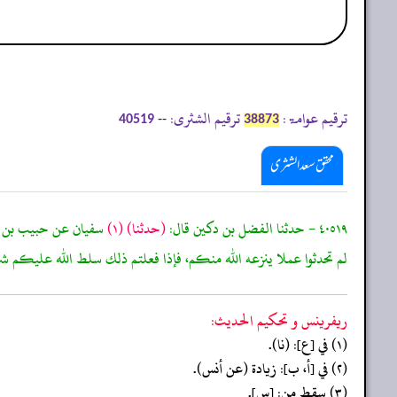
ترقیم عوامۃ:
ترقیم الشثری:
--
40519
38873
محقق سعد الشثری
٤٠٥١٩ - حدثنا الفضل بن دكين قال:
(حدثنا)
(١)
سفيان عن حبيب بن ا
لم تحدثوا عملا ينزعه الله منكم، فإذا فعلتم ذلك سلط الله عليكم ش
ريفرينس و تحكيم الحدیث:
(١) في [ع]: (نا).
(٢) في [أ، ب]: زيادة (عن أنس).
(٣) سقط من: [س].