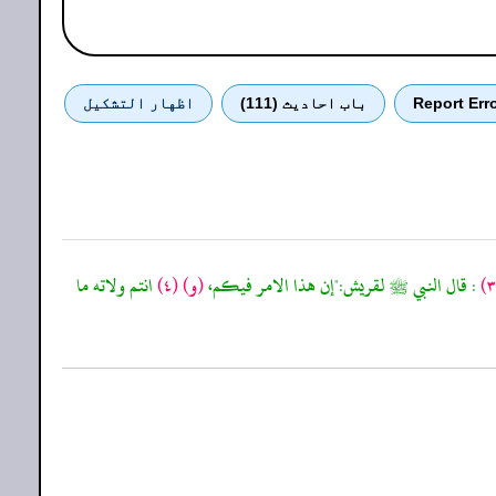
Report Err
باب احادیث (111)
اظهار التشكيل
: قال النبي ﷺ لقريش:"إن هذا الامر فيكم،
(و)
(٤)
انتم ولاته ما