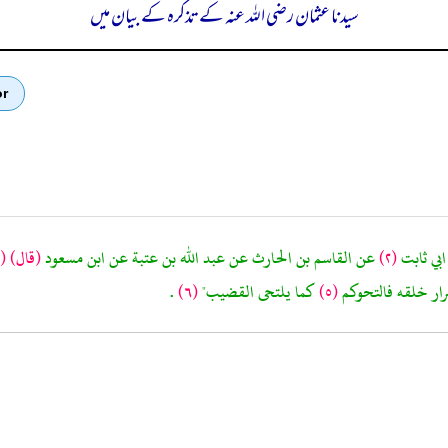
سیدنا عثمان رضی اللہ عنہ کے تذکرہ کے بیان میں
or
بي ثابت
(٢)
عن القاسم بن الحارث عن عبد الله بن عتبة عن ابن مسعود
(قال)
(٣)
رار خلقه فالتحوكم
(٥)
كما يلتحى القضيب"
(٦)
.