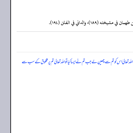
 تعالیٰ اس کو تم سے چھین لے جب تم نے ایسا کیا تو اللہ تعالیٰ تم پر مخلوق کے سب سے