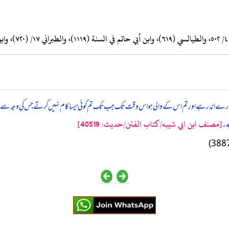
 تمہارے اندر ہے اور تم اس کے والی ہو اس وقت تک جب تک تم کوئی ایسا کام نہیں کرتے جس کی وجہ سے اللہ
[مصنف ابن ابي شيبه/كتاب الفتن/حدیث: 40519]
ہے۔