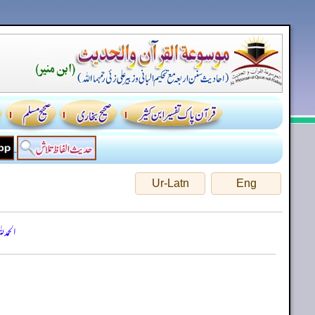
Ur-Latn
Eng
الحمد