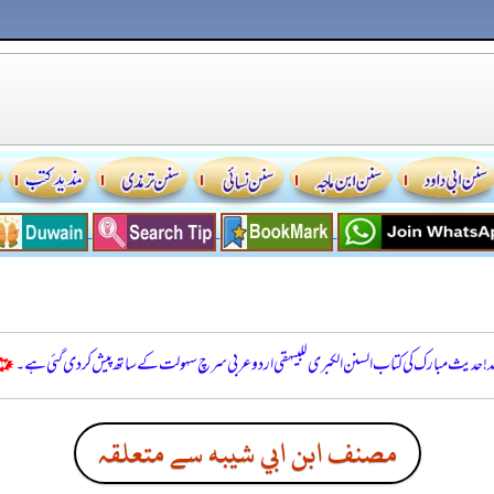
للہ! حدیث مبارک کی کتاب السنن الكبرى للبيهقي اردو عربی سرچ سہولت کے ساتھ پیش کر دی گئی ہے۔
مصنف ابن ابي شيبه سے متعلقہ