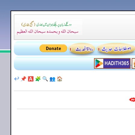
↩️
📌
🅰️
🧩
🔍
👥
🏠