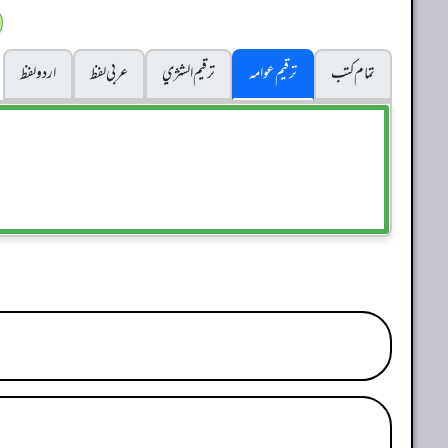
تمام کتب
ترقیم عوامہ
ترقيم الشژي
عربی لفظ
اردو لفظ