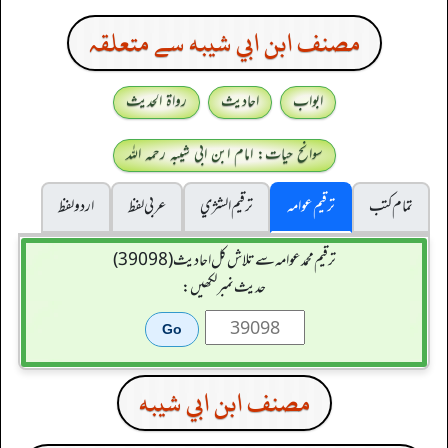
مصنف ابن ابي شيبه سے متعلقہ
ابواب
احادیث
رواۃ الحدیث
سوانح حیات: امام ابن ابی شیبہ رحمہ اللہ
تمام کتب
ترقیم عوامہ
ترقيم الشژي
عربی لفظ
اردو لفظ
ترقیم محمدعوامہ سے تلاش کل احادیث (39098)
حدیث نمبر لکھیں:
مصنف ابن ابي شيبه