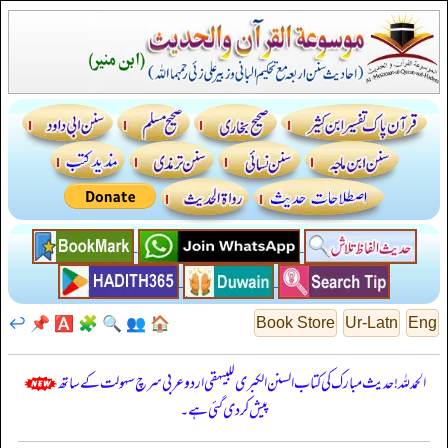
↩️
📌
🅰️
🧩
🔍
👥
🏠
Book Store
Ur-Latn
Eng
الحمدللہ! حدیث مبارک کی کتاب السنن الكبرى للبيهقي اردو عربی سرچ سہولت کے ساتھ
پیش کر دی گئی ہے۔