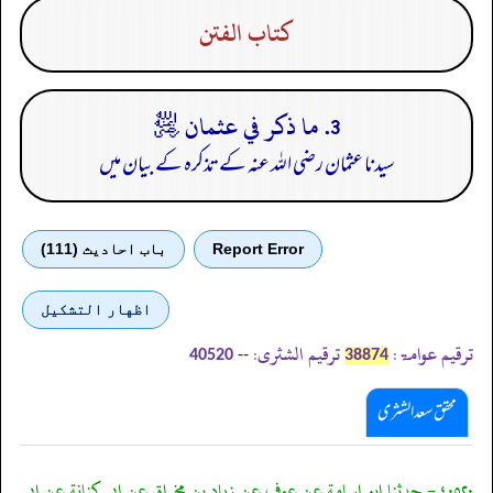
كتاب الفتن
3. ما ذكر في عثمان ﵁
سیدنا عثمان رضی اللہ عنہ کے تذکرہ کے بیان میں
Report Error
باب احادیث (111)
اظهار التشكيل
ترقیم عوامۃ:
ترقیم الشثری:
--
40520
38874
محقق سعد الشثری
٤٠٥٢٠ - حدثنا ابو اسامة عن عوف عن زياد بن مخراق عن ابي كنانة عن ابي