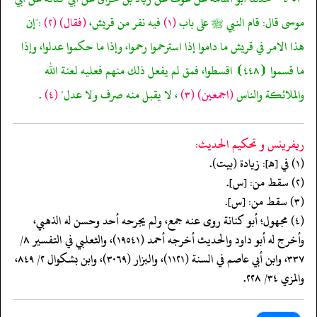
موسى قال: قام النبي ﷺ على باب
(١)
فيه نفر من قريش،
(فقال)
(٢)
:"إن
هذا الامر في قريش ما داموا إذا استرحموا رحموا، وإذا ما حكموا عدلوا، وإذا
ما قسموا ⦗٤٤٨⦘ اقسطوا، فمق لم يفعل ذلك منهم فعليه لعنة الله
والملائكة والناس
(اجمعين)
(٣)
، لا يقبل منه صرف ولا عدل"
(٤)
.
ريفرينس و تحكيم الحدیث:
(١) في [هـ]: زيادة (بيت).
(٢) سقط من: [س].
(٣) سقط من: [س].
(٤) مجهول؛ أبو كنانة روى عنه جمع، ولم يجرحه أحد وحسن له الذهبي،
وأخرج له أبو داود والحديث أخرجه أحمد (١٩٥٤١)، والثعلبي في التفسير ٨/
٣٣٧، وابن أبي عاصم في السنة (١١٢١)، والبزار (٣٠٦٩)، وابن بشكوال ٢/ ٨٤٩،
والمزي ٣٤/ ٢٢٨.