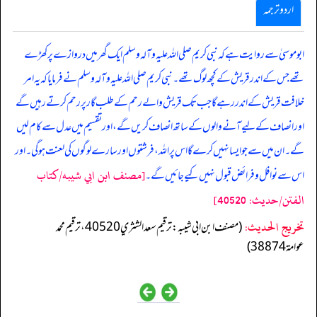
اردو ترجمہ
ابو موسیٰ سے روایت ہے کہ نبی کریم صلی اللہ علیہ وآلہ وسلم ایک گھر میں دروازے پر کھڑے
تھے جس کے اندر قریش کے کچھ لوگ تھے۔ نبی کریم صلی اللہ علیہ وآلہ وسلم نے فرمایا کہ یہ امر
خلافت قریش کے اندر رہے گا جب تک قریش والے رحم کے طلب گار پر رحم کرتے رہیں گے
اور انصاف کے لیے آنے والوں کے ساتھ انصاف کریں گے، اور تقسیم میں عدل سے کام لیں
گے۔ ان میں سے جو ایسا نہیں کرے گا اس پر اللہ، فرشتوں اور سارے لوگوں کی لعنت ہوگی۔ اور
[مصنف ابن ابي شيبه/كتاب
اس سے نوافل و فرائض قبول نہیں کیے جائیں گے۔
الفتن/حدیث: 40520]
تخریج الحدیث:
(مصنف ابن ابي شيبه: ترقيم سعد الشثري 40520، ترقيم محمد
عوامة 38874)