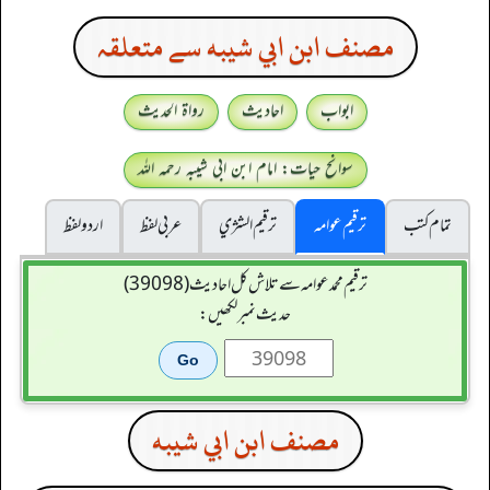
مصنف ابن ابي شيبه سے متعلقہ
ابواب
احادیث
رواۃ الحدیث
سوانح حیات: امام ابن ابی شیبہ رحمہ اللہ
تمام کتب
ترقیم عوامہ
ترقيم الشژي
عربی لفظ
اردو لفظ
ترقیم محمدعوامہ سے تلاش کل احادیث (39098)
حدیث نمبر لکھیں:
مصنف ابن ابي شيبه