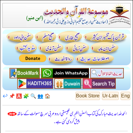
↩️
📌
🅰️
🧩
🔍
👥
🏠
Book Store
Ur-Latn
Eng
الحمدللہ! حدیث مبارک کی کتاب السنن الكبرى للبيهقي اردو عربی سرچ سہولت کے ساتھ
پیش کر دی گئی ہے۔