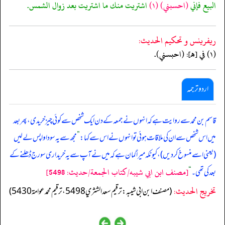
البيع فإني
(احسبني)
(١)
اشتريت منك ما اشتريت بعد زوال الشمس.
ريفرينس و تحكيم الحدیث:
(١) في [هـ]: (احبسني).
اردو ترجمہ
قاسم بن محمد سے روایت ہے کہ انہوں نے جمعہ کے دن ایک شخص سے کوئی چیز خریدی، پھر بعد
میں اس شخص سے ان کی ملاقات ہوئی تو انہوں نے اس سے کہا:
”
مجھ سے یہ سودا واپس لے لیں
(یعنی اسے منسوخ کر دیں)، کیونکہ میرا گمان ہے کہ میں نے آپ سے یہ خریداری سورج ڈھلنے کے
[مصنف ابن ابي شيبه/كتاب الجمعة/حدیث: 5498]
بعد کی تھی۔
“
تخریج الحدیث:
(مصنف ابن ابي شيبه: ترقيم سعد الشثري 5498، ترقيم محمد عوامة 5430)