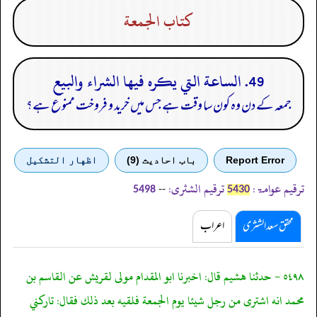
كتاب الجمعة
49. الساعة التي يكره فيها الشراء والبيع
جمعہ کے دن وہ کون سا وقت ہے جس میں خرید و فروخت ممنوع ہے؟
Report Error
باب احادیث (9)
اظهار التشكيل
ترقیم عوامۃ:
ترقیم الشثری:
--
5498
5430
محقق سعد الشثری
اعراب
٥٤٩٨ - حدثنا هشيم قال: اخبرنا ابو المقدام مولى لقريش عن القاسم بن
محمد انه اشترى من رجل شيئا يوم الجمعة فلقيه بعد ذلك فقال: تاركني