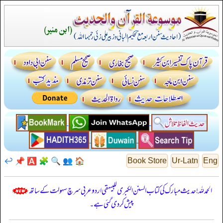
↩️
📌
🅰️
🧩
🔍
👥
🏠
Book Store
Ur-Latn
Eng
الحمدللہ! حدیث مبارک کی کتاب السنن الكبرى للبيهقي اردو عربی سرچ سہولت کے ساتھ
پیش کر دی گئی ہے۔