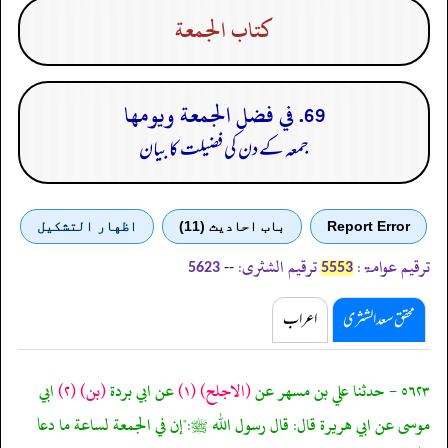
كتاب الجمعة
69. في فضل الجمعة ويومها
جمعہ کے دن کی فضیلت کا بیان
Report Error
باب احادیث (11)
اظهار التشكيل
ترقیم عوامۃ:
ترقیم الشثری:
--
5623
5553
محقق سعد الشثری
اعراب
٥٦٢٣ - حدثنا علي بن مسهر عن
(الاجلح)
(١)
عن ابي بردة
(بن)
(٢)
ابي
موسى عن ابي هريرة قال: قال رسول الله ﷺ:"إن في الجمعة لساعة ما دعا