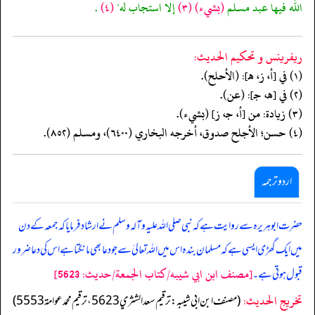
الله فيها عبد مسلم
(بشيء)
(٣)
إلا استجاب له"
(٤)
.
ريفرينس و تحكيم الحدیث:
(١) في [أ، ز، هـ]: (الأحلح).
(٢) في [هـ، جـ]: (عن).
(٣) زيادة: من [أ، جـ، ز] (بشيء).
(٤) حسن؛ الأجلح صدوق، أخرجه البخاري (٦٤٠٠)، ومسلم (٨٥٢).
اردو ترجمہ
حضرت ابوہریرہ سے روایت ہے کہ نبی صلی اللہ علیہ وآلہ وسلم نے ارشاد فرمایا کہ جمعہ کے دن
میں ایک گھڑی ایسی ہے کہ مسلمان بندہ اس میں اللہ تعالیٰ سے جو دعا بھی مانگتا ہے اس کی دعا ضرور
[مصنف ابن ابي شيبه/كتاب الجمعة/حدیث: 5623]
قبول ہوتی ہے۔
تخریج الحدیث:
(مصنف ابن ابي شيبه: ترقيم سعد الشثري 5623، ترقيم محمد عوامة 5553)