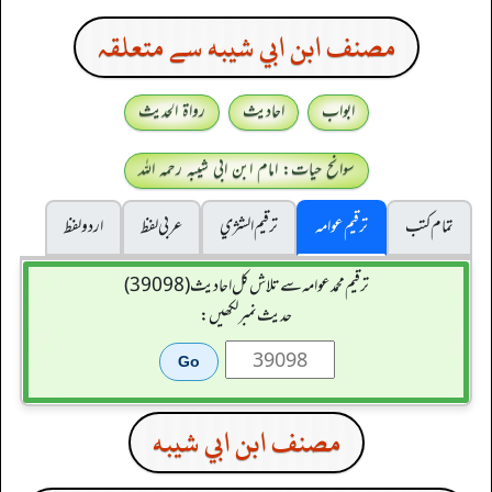
مصنف ابن ابي شيبه سے متعلقہ
ابواب
احادیث
رواۃ الحدیث
سوانح حیات: امام ابن ابی شیبہ رحمہ اللہ
تمام کتب
ترقیم عوامہ
ترقيم الشژي
عربی لفظ
اردو لفظ
ترقیم محمدعوامہ سے تلاش کل احادیث (39098)
حدیث نمبر لکھیں:
مصنف ابن ابي شيبه