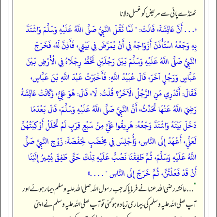
ٹھنڈے پانی سے مریض کو غسل دلانا
«. . . أَنَّ عَائِشَةَ، قَالَتْ: " لَمَّا ثَقُلَ النَّبِيُّ صَلَّى اللَّهُ عَلَيْهِ وَسَلَّمَ وَاشْتَدَّ
بِهِ وَجَعُهُ اسْتَأْذَنَ أَزْوَاجَهُ فِي أَنْ يُمَرَّضَ فِي بَيْتِي، فَأَذِنَّ لَهُ، فَخَرَجَ
النَّبِيُّ صَلَّى اللَّهُ عَلَيْهِ وَسَلَّمَ بَيْنَ رَجُلَيْنِ تَخُطُّ رِجْلَاهُ فِي الْأَرْضِ بَيْنَ
عَبَّاسٍ وَرَجُلٍ آخَرَ، قَالَ عُبَيْدُ اللَّهِ: فَأَخْبَرْتُ عَبْدَ اللَّهِ بْنَ عَبَّاسٍ،
فَقَالَ: أَتَدْرِي مَنِ الرَّجُلُ الْآخَرُ؟ قُلْتُ: لَا، قَالَ: هُوَ عَلِيُّ، وَكَانَتْ عَائِشَةُ
رَضِيَ اللَّهُ عَنْهَا تُحَدِّثُ، أَنَّ النَّبِيَّ صَلَّى اللَّهُ عَلَيْهِ وَسَلَّمَ، قَالَ بَعْدَمَا
دَخَلَ بَيْتَهُ وَاشْتَدَّ وَجَعُهُ: هَرِيقُوا عَلَيَّ مِنْ سَبْعِ قِرَبٍ لَمْ تُحْلَلْ أَوْكِيَتُهُنَّ
لَعَلِّي، أَعْهَدُ إِلَى النَّاسِ، وَأُجْلِسَ فِي مِخْضَبٍ لِحَفْصَةَ: زَوْجِ النَّبِيِّ صَلَّى
اللَّهُ عَلَيْهِ وَسَلَّمَ، ثُمَّ طَفِقْنَا نَصُبُّ عَلَيْهِ تِلْكَ حَتَّى طَفِقَ يُشِيرُ إِلَيْنَا
أَنْ قَدْ فَعَلْتُنَّ، ثُمَّ خَرَجَ إِلَى النَّاسِ " . . . .»
”
. . . عائشہ رضی اللہ عنہا نے فرمایا کہ جب رسول اللہ صلی اللہ علیہ وسلم بیمار ہوئے اور
آپ صلی اللہ علیہ وسلم کی بیماری زیادہ ہو گئی تو آپ صلی اللہ علیہ وسلم نے اپنی