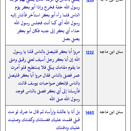
رسول الله خفة فخرج وإذا أبو بكر يؤم
الناس فلما رآه أبو بكر استأخر فأشار إليه
رسول الله أي كما أنت فجلس رسول الله
حذاء أبي بكر إلى جنبه فكان أبو بكر
يصلي بصل
سنن ابن ماجه
مروا أبا بكر فليصل بالناس قلنا يا رسول
1232
الله إن أبا بكر رجل أسيف تعني رقيق ومتى
ما يقوم مقامك يبكي فلا يستطيع فلو أمرت
عمر فصلى بالناس فقال مروا أبا بكر فليصل
بالناس فإنكن صواحبات يوسف قالت
فأرسلنا إلى أبي بكر فصلى بالناس فوجد
رسول الله صلى الله
سنن ابن ماجه
بل أنا يا عائشة وارأساه ثم قال ما ضرك لو مت
1465
قبلي فقمت عليك فغسلتك وكفنتك وصليت
عليك ودفنتك