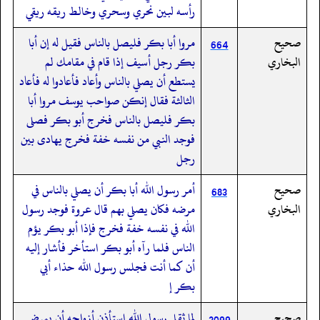
رأسه لبين نحري وسحري وخالط ريقه ريقي
صحيح
مروا أبا بكر فليصل بالناس فقيل له إن أبا
664
البخاري
بكر رجل أسيف إذا قام في مقامك لم
يستطع أن يصلي بالناس وأعاد فأعادوا له فأعاد
الثالثة فقال إنكن صواحب يوسف مروا أبا
بكر فليصل بالناس فخرج أبو بكر فصلى
فوجد النبي من نفسه خفة فخرج يهادى بين
رجل
صحيح
أمر رسول الله أبا بكر أن يصلي بالناس في
683
البخاري
مرضه فكان يصلي بهم قال عروة فوجد رسول
الله في نفسه خفة فخرج فإذا أبو بكر يؤم
الناس فلما رآه أبو بكر استأخر فأشار إليه
أن كما أنت فجلس رسول الله حذاء أبي
بكر إ
صحيح
لما ثقل رسول الله استأذن أزواجه أن يمرض
3099