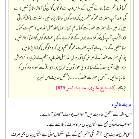
کر (فرطِ غم سے) رونے لگیں گے، اس وجہ سے لوگوں کو ان کی آواز سنائی نہیں دے
گی، لہذا آپ حضرت عمر ؓ کو حکم دیں کہ وہ لوگوں کو نماز پڑھائیں، حضرت عائشہ‬ ؓ ف‬رماتی
ہیں کہ میں نے حضرت حفصہ‬ ؓ س‬ے کہا کہ تم بھی رسول اللہ صل اللہ علیہ وسلم سے کہو کہ
ابوبکر ؓ جب آپ کی جگہ کھڑے ہوں گے تو گریے کے باعث لوگوں کو اپنی آواز نہیں
سنا سکیں گے، اس لیے آپ حضرت عمر ؓ کو حکم دیں کہ وہ لوگوں کو نماز پڑھائیں،
چنانچہ حضرت حفصہ‬ ؓ ن‬ے عرض کیا تو رسول اللہ صلی اللہ علیہ وسلم نے فرمایا:
”
خاموش
رہو، یقینا تم یوسف ؑ کے ساتھ والی عورتوں کی طرح ہو۔ ابوبکر ؓ سے کہو، وہ لوگوں کو
نماز پڑھائیں۔
“
اس پر حضرت حفصہ‬ ؓ۔۔۔۔ (مکمل حدیث اس نمبر پر
[صحيح بخاري، حديث نمبر:679]
پڑھیے۔)
حدیث حاشیہ:
اس واقعہ سے متعلق احادیث میں ''صواحب یوسف'' کا لفظ آتا ہے۔
صواحب صاحبة کی جمع ہے، لیکن یہاں مراد صرف زلیخا سے ہے۔
اسی طرح حدیث میں ''أنتم'' کی ضمیر جمع کے لیے استعمال ہوتی ہے، لیکن یہاں بھی صرف