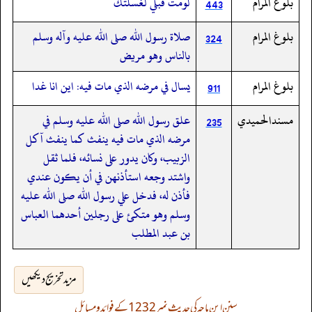
بلوغ المرام
لومت قبلي لغسلتك
443
بلوغ المرام
صلاة رسول الله صلى الله عليه وآله وسلم
324
بالناس وهو مريض
بلوغ المرام
يسال في مرضه الذي مات فيه: ‏‏‏‏اين انا غدا
911
مسندالحميدي
علق رسول الله صلى الله عليه وسلم في
235
مرضه الذي مات فيه ينفث كما ينفث آكل
الزبيب، وكان يدور على نسائه، فلما ثقل
واشتد وجعه استأذنهن في أن يكون عندي
فأذن له، فدخل علي رسول الله صلى الله عليه
وسلم وهو متكئ على رجلين أحدهما العباس
بن عبد المطلب
مزید تخریج دیکھیں
سنن ابن ماجہ کی حدیث نمبر 1232 کے فوائد و مسائل