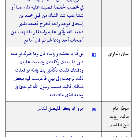
في مخضب لحفصة فصببنا عليه الماء صبا أو
شننا عليه شنا الشك من قبل محمد بن
إسحاق فوجد راحة فخرج فصعد المنبر
فحمد الله وأثنى عليه واستغفر للشهداء من
أصحاب أحد ودعا لهم ثم قال أما بع
سنن الدارمي
بل أنا يا عائشة وارأساه قال وما ضرك لو مت
81
قبلي فغسلتك وكفنتك وصليت عليك
ودفنتك فقلت لكأنني بك والله لو فعلت
ذلك لرجعت إلى بيتي فأعرست فيه ببعض
نسائك قالت فتبسم رسول الله ثم بدئ في
وجعه الذي مات فيه
موطا امام
مروا ابا بكر فليصل للناس
86
مالك رواية
ابن القاسم