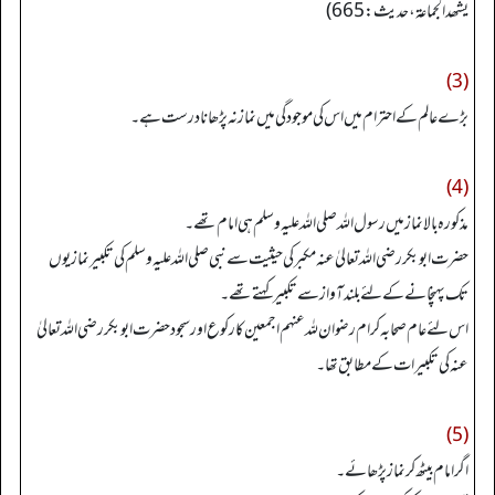
یشھد الجماعة، حدیث: 665)
(3)
بڑے عالم کے احترام میں اس کی موجودگی میں نماز نہ پڑھانا درست ہے۔
(4)
مذکورہ بالا نماز میں رسول اللہ صلی اللہ علیہ وسلم ہی امام تھے۔
حضرت ابو بکر رضی اللہ تعالیٰ عنہ مکبر کی حیثیت سے نبی صلی اللہ علیہ وسلم کی تکبیر نمازیوں
تک پہنچانے کےلئے بلند آواز سے تکبیر کہتے تھے۔
اس لئے عام صحابہ کرام رضوان للہ عنہم اجمعین کا رکوع اور سجود حضرت ابو بکر رضی اللہ تعالیٰ
عنہ کی تکبیرات کے مطابق تھا۔
(5)
اگر امام بیٹھ کر نماز پڑھائے۔