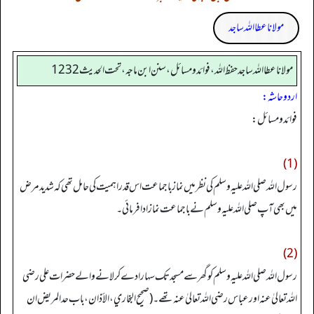
مولانا عطا اللہ ساجد
مولانا عطا الله ساجد حفظ الله، فوائد و مسائل، سنن ابن ماجه، تحت الحديث1232
اردو حاشہ:
فوائد ومسائل:
(1)
رسول اللہ صلی اللہ علیہ وسلم کی نظر میں نماز باجماعت اس قدر اہمیت کی حامل تھی کہ شدید مرض
میں بھی آپ صلی اللہ علیہ وسلم نے باجماعت نماز ادا فرمائی۔
(2)
رسول اللہ صلی اللہ علیہ وسلم کو گھر سے مسجد تک سہارا دے کر لانے والے حضرات علی رضی
اللہ تعالیٰ عنہ او ر عباس رضی اللہ تعالیٰ عنہ تھے۔ (صحیح البخاري، الأذان، باب حد المریض ان