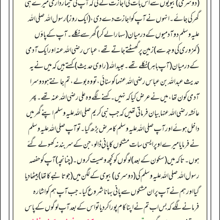
(دوسری) بیویوں سے اس بات کی اجازت لے لی کہ آپ کی تیمارداری میرے ہی
گھر کی جائے۔ انہوں نے آپ کو اجازت دے دی، (ایک روز) رسول اللہ صلی اللہ
علیہ وسلم دو آدمیوں کے درمیان (سہارا لے کر) گھر سے نکلے۔ آپ کے پاؤں
(کمزوری کی وجہ سے) زمین پر گھسٹتے جاتے تھے، عباس رضی اللہ عنہ اور ایک آدمی
کے درمیان (آپ باہر) نکلے تھے۔ عبیداللہ (راوی حدیث) کہتے ہیں کہ میں نے یہ
حدیث عبداللہ بن عباس رضی اللہ عنہما کو سنائی، تو وہ بولے، تم جانتے ہو دوسرا
آدمی کون تھا، میں نے عرض کیا کہ نہیں۔ کہنے لگے وہ علی رضی اللہ عنہ تھے۔ پھر
عائشہ رضی اللہ عنہا بیان فرماتی تھیں کہ جب نبی کریم صلی اللہ علیہ وسلم اپنے گھر میں
داخل ہوئے اور آپ صلی اللہ علیہ وسلم کا مرض بڑھ گیا۔ تو آپ صلی اللہ علیہ وسلم
نے فرمایا میرے اوپر ایسی سات مشکوں کا پانی ڈالو، جن کے سربند نہ کھولے گئے
ہوں۔ تاکہ میں (سکون کے بعد) لوگوں کو کچھ وصیت کروں۔ (چنانچہ) آپ کو حفصہ
رسول اللہ صلی اللہ علیہ وسلم کی (دوسری) بیوی کے لگن میں (جو تانبے کا تھا) بیٹھا دیا
گیا اور ہم نے آپ پر ان مشکوں سے پانی بہانا شروع کیا۔ جب آپ ہم کو اشارہ
فرمانے لگے کہ بس اب تم نے اپنا کام پورا کر دیا تو اس کے بعد آپ لوگوں کے پاس