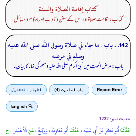
كتاب إقامة الصلاة والسنة
کتاب: اقامت صلاۃ اور اس کے سنن و آداب اور احکام و مسائل
142. . باب : ما جاء في صلاة رسول الله صلى الله عليه
وسلم في مرضه
باب: مرض الموت میں نبی اکرم صلی اللہ علیہ وسلم کی نماز کا بیان۔
Report Error
باب احادیث (4)
اظهار التشكيل
🔍 English
حدیث نمبر:
1232
حَدَّثَنَا
أَبُو بَكْرِ بْنُ أَبِي شَيْبَةَ
، حَدَّثَنَا
أَبُو مُعَاوِيَةَ
،
وَوَكِيعٌ
، عَنِ
الْأَعْمَشِ
. ح