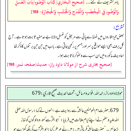
[صحيح البخاري/كِتَاب الْوُضُوءِ/بَابُ الْغُسْلِ
باہر تشریف لے گئے . . .
“
وَالْوُضُوءِ فِي الْمِخْضَبِ وَالْقَدَحِ وَالْخَشَبِ وَالْحِجَارَةِ:: 198]
تشریح:
بعض تیز بخاروں میں ٹھنڈے پانی سے مریض کو غسل دلانا بےحد مفید ثابت ہوتا ہے۔ آج
کل برف بھی ایسے مواقع پر سر اور جسم پر رکھی جاتی ہے۔ باب میں جن جن برتنوں کا ذکر تھا
احادیث مذکورہ میں ان سب سے وضو کرنا ثابت ہوا۔
[صحیح بخاری شرح از مولانا داود راز، حدیث/صفحہ نمبر: 198]
مولانا داود راز رحمه الله، فوائد و مسائل، تحت الحديث صحيح بخاري: 679
679. حضرت ام المومنین عائشہ‬ ؓ س‬ے روایت ہے، انہوں نے کہا: رسول اللہ صلی
اللہ علیہ وسلم نے اپنے ایام علالت میں فرمایا:
”
ابوبکر ؓ سے کہو، وہ لوگوں کو نماز
پڑھائیں۔
“
حضرت عائشہ‬ ؓ ف‬رماتی ہیں: میں نے عرض کیا: ابوبکر ؓ آپ کی جگہ کھڑے ہو