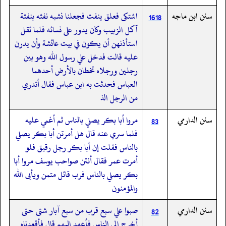
سنن ابن ماجه
اشتكى فعلق ينفث فجعلنا نشبه نفثه بنفثة
1618
آكل الزبيب وكان يدور على نسائه فلما ثقل
استأذنهن أن يكون في بيت عائشة وأن يدرن
عليه قالت فدخل علي رسول الله وهو بين
رجلين ورجلاه تخطان بالأرض أحدهما
العباس فحدثت به ابن عباس فقال أتدري
من الرجل الذ
سنن الدارمي
مروا أبا بكر يصلي بالناس ثم أغمي عليه
83
فلما سري عنه قال هل أمرتن أبا بكر يصلي
بالناس فقلت إن أبا بكر رجل رقيق فلو
أمرت عمر فقال أنتن صواحب يوسف مروا أبا
بكر يصلي بالناس فرب قائل متمن ويأبى الله
والمؤمنون
سنن الدارمي
صبوا علي سبع قرب من سبع آبار شتى حتى
82
أخرج إلى الناس فأعهد إليهم قال فأقعدناه