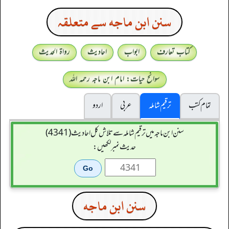
سنن ابن ماجه سے متعلقہ
کتاب تعارف
ابواب
احادیث
رواۃ الحدیث
سوانح حیات: امام ابن ماجہ رحمہ اللہ
تمام کتب
ترقیم شاملہ
عربی
اردو
سنن ابن ماجہ میں ترقیم شاملہ سے تلاش کل احادیث (4341)
حدیث نمبر لکھیں:
سنن ابن ماجه