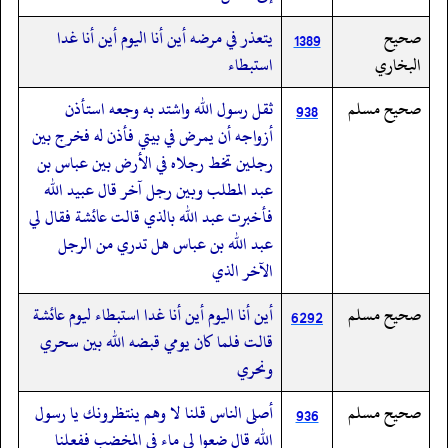
صحيح
يتعذر في مرضه أين أنا اليوم أين أنا غدا
1389
البخاري
استبطاء
صحيح مسلم
ثقل رسول الله واشتد به وجعه استأذن
938
أزواجه أن يمرض في بيتي فأذن له فخرج بين
رجلين تخط رجلاه في الأرض بين عباس بن
عبد المطلب وبين رجل آخر قال عبيد الله
فأخبرت عبد الله بالذي قالت عائشة فقال لي
عبد الله بن عباس هل تدري من الرجل
الآخر الذي
صحيح مسلم
أين أنا اليوم أين أنا غدا استبطاء ليوم عائشة
6292
قالت فلما كان يومي قبضه الله بين سحري
ونحري
صحيح مسلم
أصلى الناس قلنا لا وهم ينتظرونك يا رسول
936
الله قال ضعوا لي ماء في المخضب ففعلنا