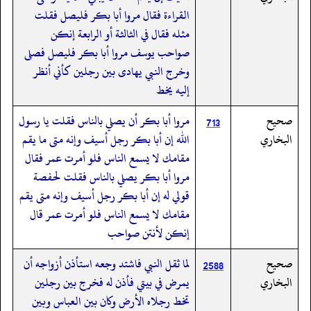
القراءة فقال مروا أبا بكر فليصل فقلت
مثله فقال في الثالثة أو الرابعة إنكن
صواحب يوسف مروا أبا بكر فليصل فصلى
وخرج النبي يهادى بين رجلين كأني أنظر
إليه يخط
صحيح
مروا أبا بكر أن يصلي بالناس فقلت يا رسول
713
البخاري
الله إن أبا بكر رجل أسيف وإنه متى ما يقم
مقامك لا يسمع الناس فلو أمرت عمر فقال
مروا أبا بكر يصلي بالناس فقلت لحفصة
قولي له إن أبا بكر رجل أسيف وإنه متى يقم
مقامك لا يسمع الناس فلو أمرت عمر قال
إنكن لأنتن صواحب
صحيح
لما ثقل النبي فاشتد وجعه استأذن أزواجه أن
2588
البخاري
يمرض في بيتي فأذن له فخرج بين رجلين
تخط رجلاه الأرض وكان بين العباس وبين