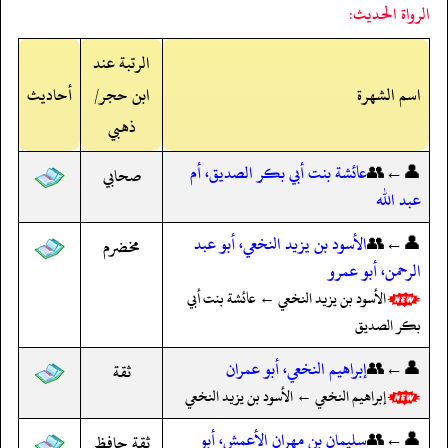
الرواة الحديث:
الرتبة عند
اسم الشهرة
ابن حجر/
أحاديث
ذهبي
👤←👥
عائشة بنت أبي بكر الصديق، أم
صحابي
عبد الله
👤←👥
الأسود بن يزيد النخعي، أبو عبد
مخضرم
الرحمن، أبو عمرو
الأسود بن يزيد النخعي ← عائشة بنت أبي
بكر الصديق
👤←👥
إبراهيم النخعي، أبو عمران
ثقة
إبراهيم النخعي ← الأسود بن يزيد النخعي
👤←👥
سليمان بن مهران الأعمش، أبو
ثقة حافظ