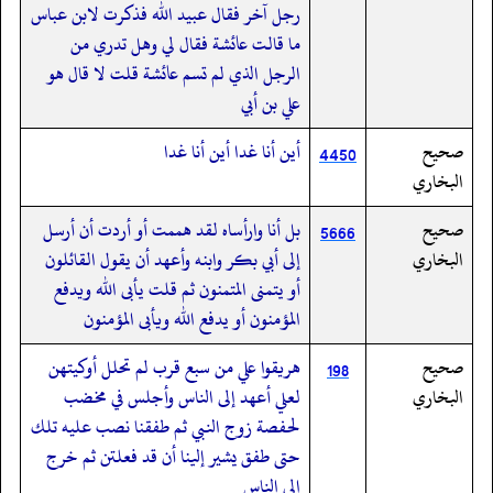
رجل آخر فقال عبيد الله فذكرت لابن عباس
ما قالت عائشة فقال لي وهل تدري من
الرجل الذي لم تسم عائشة قلت لا قال هو
علي بن أبي
صحيح
أين أنا غدا أين أنا غدا
4450
البخاري
صحيح
بل أنا وارأساه لقد هممت أو أردت أن أرسل
5666
البخاري
إلى أبي بكر وابنه وأعهد أن يقول القائلون
أو يتمنى المتمنون ثم قلت يأبى الله ويدفع
المؤمنون أو يدفع الله ويأبى المؤمنون
صحيح
هريقوا علي من سبع قرب لم تحلل أوكيتهن
198
البخاري
لعلي أعهد إلى الناس وأجلس في مخضب
لحفصة زوج النبي ثم طفقنا نصب عليه تلك
حتى طفق يشير إلينا أن قد فعلتن ثم خرج
إلى الناس