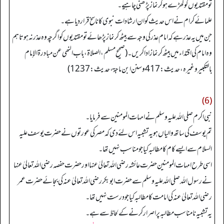
تو مقتدیوں کو کھڑے ہو کر نماز پڑھنی چاہیے۔
علمائے کرام نے اس حدیث کو ان ارشادات نبوی کا ناسخ قرار دیا ہے۔
جن میں یہ عذر ہے کہ امام عذر کی وجہ سے بیٹھ کر نماز پڑھائے تو مقتدیوں کو اگرچہ وہ عذر نہ ہو تاہم
وہ امام کی اقتداء میں بیٹھ کر نماز ادا کریں۔ (صحیح مسلم، الصلاۃ، باب النھی عن مبادرۃ الإمام
بالتکبیر وغیرہ، حدیث: 417 وسنن ابن ماجة، حدیث: 1237)
(6)
نبی اکرم صلی اللہ علیہ وسلم نے امہات المومنین سے فرمایا۔
تم یوسف کی ساتھ والیاں ہو یہ تشبیہ اس لئے دی کہ مصر کی عورتوں نے حضرت یوسف علیہ
السلام سے ایسے کام کا مطالبہ کیا جو مناسب نہیں تھا۔
اسی طرح امہات المومنین حضرت عائشہ رضی اللہ تعالیٰ عنہا اور حضرت حفصہ رضی اللہ تعالیٰ عنہا
نے رسول اللہ صلی اللہ علیہ وسلم سے حضرت ابو بکر رضی اللہ تعالیٰ عنہ کی بجائے حضرت عمر
رضی اللہ تعالیٰ عنہ کی امامت کا مطالبہ کیا جو درست نہیں تھا۔
یہ تشبیہ نا مناسب مطالبہ پر اصرار کرنے کے لحاظ سے ہے۔