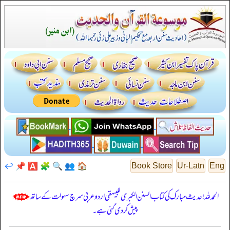
↩️
📌
🅰️
🧩
🔍
👥
🏠
Book Store
Ur-Latn
Eng
الحمدللہ! حدیث مبارک کی کتاب السنن الكبرى للبيهقي اردو عربی سرچ سہولت کے ساتھ
پیش کر دی گئی ہے۔