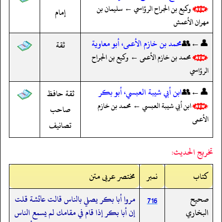
وكيع بن الجراح الرؤاسي ← سليمان بن
إمام
مهران الأعمش
👤←👥
محمد بن خازم الأعمى، أبو معاوية
ثقة
محمد بن خازم الأعمى ← وكيع بن الجراح
الرؤاسي
👤←👥
ابن أبي شيبة العبسي، أبو بكر
ثقة حافظ
ابن أبي شيبة العبسي ← محمد بن خازم
صاحب
الأعمى
تصانيف
تخريج الحديث:
کتاب
نمبر
مختصر عربی متن
صحيح
مروا أبا بكر يصلي بالناس قالت عائشة قلت
716
البخاري
إن أبا بكر إذا قام في مقامك لم يسمع الناس