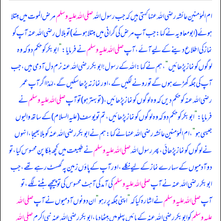
ام المؤمنین عائشہ رضی اللہ عنہا کہتی ہیں کہ
جب رسول اللہ
صلی اللہ علیہ وسلم
مرض الموت میں مبتلا
ہوئے (ابومعاویہ نے کہا: جب آپ مرض کی گرانی میں مبتلا ہوئے) تو بلال رضی اللہ عنہ آپ کو
نماز کی اطلاع دینے کے لیے آئے، آپ
صلی اللہ علیہ وسلم
نے فرمایا:
”
ابوبکر کو حکم دو کہ وہ
لوگوں کو نماز پڑھائیں
“
، ہم نے کہا: اللہ کے رسول! ابوبکر رضی اللہ عنہ نرم دل آدمی ہیں، جب
آپ کی جگہ کھڑے ہوں گے تو رونے لگیں گے، اور نماز نہ پڑھا سکیں گے، لہٰذا اگر آپ عمر
رضی اللہ عنہ کو حکم دیں کہ وہ لوگوں کو نماز پڑھائیں، (تو بہتر ہو) تو آپ
صلی اللہ علیہ وسلم
نے
فرمایا:
”
ابوبکر کو حکم دو کہ وہ لوگوں کو نماز پڑھائیں، تم تو یوسف (علیہ السلام) کے ساتھ والیوں
جیسی ہو
“
، ام المؤمنین عائشہ رضی اللہ عنہا نے کہا: ہم نے ابوبکر رضی اللہ عنہ کو بلا بھیجا، انہوں
نے لوگوں کو نماز پڑھائی، پھر رسول اللہ
صلی اللہ علیہ وسلم
نے طبیعت میں کچھ ہلکا پن محسوس کیا، تو
دو آدمیوں کے سہارے نماز کے لیے نکلے، اور آپ کے پاؤں زمین پہ گھسٹ رہے تھے، جب
ابوبکر رضی اللہ عنہ نے آپ
صلی اللہ علیہ وسلم
کی آمد کی آہٹ محسوس کی تو پیچھے ہٹنے لگے، تو
آپ
صلی اللہ علیہ وسلم
نے اشارہ کیا کہ
”
اپنی جگہ پر رہو
“
ان دونوں آدمیوں نے آپ
صلی اللہ
علیہ وسلم
کو ابوبکر رضی اللہ عنہ کے بائیں پہلو میں بیٹھا دیا، ابوبکر رضی اللہ عنہ نبی اکرم
صلی اللہ