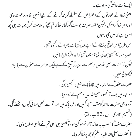
ایک ذات عائشہ ؓ کی مراد ہے۔
یعنی زلیخا نے عورتوں کے اعتراض کے سلسلے کو بند کرنے کے لیے انہیں بظاہر دعوت دی
اور اعزاز و اکرام کیا، لیکن مقصد صرف یوسف ؑ کو دکھانا تھا کہ تم مجھے کیا ملامت کرتی ہو بات ہی کچھ
ایسی ہے کہ میں مجبور ہوں۔
جس طرح اس موقع پر زلیخا نے اپنے دل کی بات چھپائے رکھی تھی۔
حضرت عائشہ ؓ بھی جن کی دلی تمنا یہی تھی کہ ابوبکر ؓ نماز پڑھائیں۔
لیکن آنحضرت صلی اللہ علیہ وسلم سے مزید توثیق کے لیے ایک دوسرے عنوان سے بار بار
پچھواتی تھیں۔
حضرت حفصہ ؓ نے ابتداء میں غالباً بات نہیں سمجھی ہوگی۔
اور بعد میں جب آنحضور صلی اللہ علیہ وسلم نے زور دیا۔
تو وہ بھی حضرت عائشہ ؓ کا مقصد سمجھ گئیں اور فرمایا کہ میں بھلا تم سے کبھی بھلائی کیوں دیکھنے لگی۔
(تفہیم البخاری، ص: 82پ: 3)
حضرت حفصہ ؓ کا مطلب یہ تھا کہ آخر تم سوکن ہو، تو کیسی ہی سہی تم نے ایسی صلاح دی کہ
آنحضرت صلی اللہ علیہ وسلم کو مجھ پر خفا کرا دیا۔