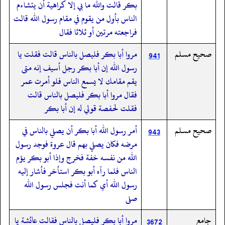
بكر قالت والله ما بي إلا كراهية أن يتشاءم
الناس بأول من يقوم في مقام رسول الله قالت
فراجعته مرتين أو ثلاثا فقال
صحيح مسلم
مروا أبا بكر فليصل بالناس قالت فقلت يا
941
رسول الله إن أبا بكر رجل أسيف إنه متى
يقم مقامك لا يسمع الناس فلو أمرت عمر
فقال مروا أبا بكر فليصل بالناس قالت
فقلت لحفصة قولي له إن أبا بكر
صحيح مسلم
أمر رسول الله أبا بكر أن يصلي بالناس في
943
مرضه فكان يصلي بهم قال عروة فوجد رسول
الله من نفسه خفة فخرج وإذا أبو بكر يؤم
الناس فلما رآه أبو بكر استأخر فأشار إليه
رسول الله أي كما أنت فجلس رسول الله
صلى
جامع
مروا أبا بكر فليصل بالناس فقالت عائشة يا
3672