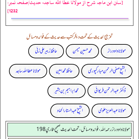
[سنن ابن ماجہ شرح از مولانا عطا الله ساجد، حدیث/صفحہ نمبر:
1232]
تخریج الحدیث کے تحت دیگر کتب سے حدیث کے فوائد و مسائل
مولانا داود راز
محمد حسین میمن
حافظ زبیر علی زئی
الشیخ صفی الرحمن مبارکپوری
حافظ محمد امین
مولانا عطا اللہ ساجد
ڈاکٹر عبدالرحمٰن فریوائی
محمد ابراہیم بن بشیر
مولانا عبد العزیز علوی
الشیخ عبدالستار الحماد
مولانا داود راز رحمه الله، فوائد و مسائل، تحت الحديث صحيح بخاري 198