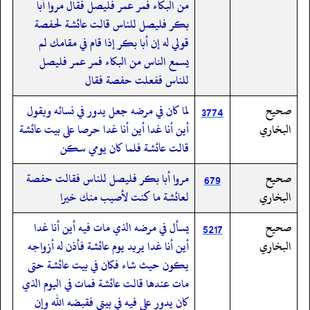
من البكاء فمر عمر فليصل فقال مروا أبا
بكر فليصل للناس قالت عائشة لحفصة
قولي له إن أبا بكر إذا قام في مقامك لم
يسمع الناس من البكاء فمر عمر فليصل
للناس ففعلت حفصة فقال
صحيح
لما كان في مرضه جعل يدور في نسائه ويقول
3774
البخاري
أين أنا غدا أين أنا غدا حرصا على بيت عائشة
قالت عائشة فلما كان يومي سكن
صحيح
مروا أبا بكر فليصل للناس فقالت حفصة
679
البخاري
لعائشة ما كنت لأصيب منك خيرا
صحيح
يسأل في مرضه الذي مات فيه أين أنا غدا
5217
البخاري
أين أنا غدا يريد يوم عائشة فأذن له أزواجه
يكون حيث شاء فكان في بيت عائشة حتى
مات عندها قالت عائشة فمات في اليوم الذي
كان يدور علي فيه في بيتي فقبضه الله وإن