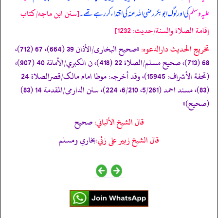
[سنن ابن ماجه/كتاب
علیہ وسلم
کی اور لوگ ابوبکر رضی اللہ عنہ کی اقتداء کر رہے تھے۔
إقامة الصلاة والسنة/حدیث: 1232]
تخریج الحدیث دارالدعوہ:
«‏‏‏‏صحیح البخاری/الأذان 39 (664)، 67 (712)،
68 (713)، صحیح مسلم/الصلاة 22 (418)، ن الکبري/الأمانة 40 (907)،
(تحفة الأشراف: 15945)، وقد أخرجہ: موطا امام مالک/قصرالصلاة 24
(83)، مسند احمد (5/261، 6/210، 224)، سنن الدارمی/المقدمة 14 (83)
(صحیح)»
قال الشيخ الألباني:
صحيح
قال الشيخ زبير على زئي:
بخاري ومسلم