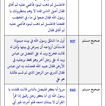
فاغتسل ثم ذهب لينوء فأغمي عليه ثم أفاق
فقال أصلى الناس قلنا لا وهم ينتظرونك يا
رسول الله فقال ضعوا لي ماء في المخضب
ففعلنا فاغتسل ثم ذهب لينوء فأغمي عليه
ثم أفاق فقال
صحيح مسلم
أول ما اشتكى رسول الله في بيت ميمونة
937
فاستأذن أزواجه أن يمرض في بيتها وأذن له
قالت فخرج ويد له على الفضل بن عباس
ويد له على رجل آخر وهو يخط برجليه في
الأرض فقال عبيد الله فحدثت به ابن عباس
فقال أتدري من الرجل الذي لم تسم عائشة
هو علي
صحيح مسلم
مروا أبا بكر فليصل بالناس قالت فقلت يا
940
رسول الله إن أبا بكر رجل رقيق إذا قرأ
القرآن لا يملك دمعه فلو أمرت غير أبي