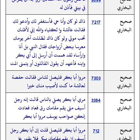
البخاري
في بيتي فأذن له
صحيح
ذاك لو كان وأنا حي فأستغفر لك وأدعو لك
7217
البخاري
فقالت عائشة وا ثكلياه والله إني لأظنك
تحب موتي ولو كان ذاك لظللت آخر يومك
معرسا ببعض أزواجك فقال النبي بل أنا
وارأساه لقد هممت أن أرسل إلى أبي بكر
وابنه فأعهد أن يقول القائلون أو يتمنى المت
صحيح
مروا أبا بكر فليصل للناس فقالت حفصة
7303
البخاري
لعائشة ما كنت لأصيب منك خيرا
صحيح
مري أبا بكر يصلي بالناس قالت إنه رجل
3384
البخاري
أسيف متى يقم مقامك رق فعاد فعادت
إنكن صواحب يوسف مروا أبا بكر
صحيح
مروا أبا بكر فليصل قلت إن أبا بكر رجل
712
البخاري
أسيف إن يقم مقامك يبكي فلا يقدر على