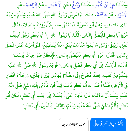
وحَدَّثَنَا
عَلِيُّ بْنُ مُحَمَّدٍ
، حَدَّثَنَا
وَكِيعٌ
، عَنِ
الْأَعْمَشِ
، عَنْ
إِبْرَاهِيمَ
، عَنِ
الْأَسْوَدِ
، عَنْ
عَائِشَةَ
، قَالَتْ: لَمَّا مَرِضَ رَسُولُ اللَّهِ صَلَّى اللَّهُ عَلَيْهِ وَسَلَّمَ مَرَضَهُ
الَّذِي مَاتَ فِيهِ، وَقَالَ أَبُو مُعَاوِيَةَ: لَمَّا ثَقُلَ جَاءَ بِلَالٌ يُؤْذِنُهُ بِالصَّلَاةِ، فَقَالَ:
مُرُوا أَبَا بَكْرٍ فَلْيُصَلِّ بِالنَّاسِ، قُلْنَا: يَا رَسُولَ اللَّهِ، إِنَّ أَبَا بَكْرٍ رَجُلٌ أَسِيفٌ
تَعْنِي: رَقِيقٌ، وَمَتَى مَا يَقُومُ مَقَامَكَ يَبْكِي، فَلَا يَسْتَطِيعُ، فَلَوْ أَمَرْتَ عُمَرَ، فَصَلَّى
بِالنَّاسِ، فَقَالَ:" مُرُوا أَبَا بَكْرٍ فَلْيُصَلِّ بِالنَّاسِ، فَإِنَّكُنَّ صَوَاحِبَاتُ يُوسُفَ"،
قَالَتْ: فَأَرْسَلْنَا إِلَى أَبِي بَكْرٍ فَصَلَّى بِالنَّاسِ،" فَوَجَدَ رَسُولُ اللَّهِ صَلَّى اللَّهُ عَلَيْهِ
وَسَلَّمَ مِنْ نَفْسِهِ خِفَّةً، فَخَرَجَ إِلَى الصَّلَاةِ يُهَادَى بَيْنَ رَجُلَيْنِ، وَرِجْلَاهُ تَخُطَّانِ
فِي الْأَرْضِ، فَلَمَّا أَحَسَّ بِهِ أَبُو بَكْرٍ ذَهَبَ لِيَتَأَخَّرَ، فَأَوْمَى إِلَيْهِ النَّبِيُّ صَلَّى اللَّهُ
عَلَيْهِ وَسَلَّمَ أَنْ مَكَانَكَ، قَالَ: فَجَاءَ حَتَّى أَجْلَسَاهُ إِلَى جَنْبِ أَبِي بَكْرٍ، فَكَانَ أَبُو
بَكْرٍ يَأْتَمُّ بِالنَّبِيِّ صَلَّى اللَّهُ عَلَيْهِ وَسَلَّمَ، وَالنَّاسُ يَأْتَمُّونَ بِأَبِي بَكْرٍ".
ڈاکٹر عبدالرحمٰن فریوائی
مولانا عطا اللہ ساجد