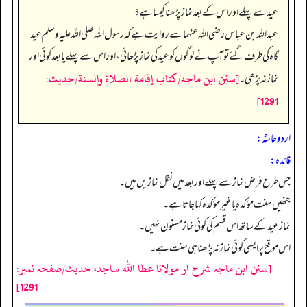
عید سے پہلے اور اس کے بعد نماز پڑھنا کیسا ہے؟
عبداللہ بن عباس رضی اللہ عنہما سے روایت ہے کہ رسول اللہ صلی اللہ علیہ وسلم عید
گاہ کی طرف گئے تو آپ نے لوگوں کو عید کی نماز پڑھائی، اور اس سے پہلے یا بعد کوئی اور
[سنن ابن ماجه/كتاب إقامة الصلاة والسنة/حدیث:
نماز نہ پڑھی۔
1291]
اردو حاشہ:
فائده:
جس طرح فرض نماز سے پہلے اور بعد میں نفل نمازیں ہیں۔
جنھیں سنت مؤکدہ یاغیر مؤکدہ کہا جاتا ہے۔
نماز عید کے ساتھ اس قسم کی کوئی نماز مسنون نہیں۔
اس موقع پر ایسی کوئی نماز نہ پڑھنا ہی سنت ہے۔
[سنن ابن ماجہ شرح از مولانا عطا الله ساجد، حدیث/صفحہ نمبر:
1291]