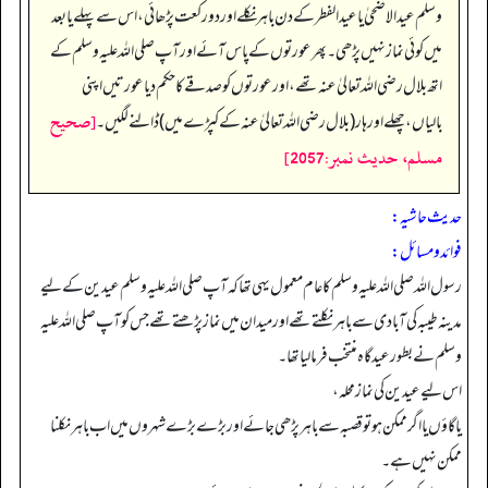
وسلم عید الاضحیٰ یا عید الفطر کے دن باہر نکلے اور دو رکعت پڑھائی، اس سے پہلے یا بعد
میں کوئی نماز نہیں پڑھی۔ پھر عورتوں کے پاس آئے اورآپ صلی اللہ علیہ وسلم کے
اتھ بلال رضی اللہ تعالیٰ عنہ تھے، اور عورتوں کو صدقے کا حکم دیا عورتیں اپنی
[صحيح
بالیاں، چھلے اور ہار (بلال رضی اللہ تعالیٰ عنہ کے کپڑے میں) ڈالنے لگیں۔
مسلم، حديث نمبر:2057]
حدیث حاشیہ:
فوائد ومسائل:
رسول اللہ صلی اللہ علیہ وسلم کا عام معمول یہی تھا کہ آپ صلی اللہ علیہ وسلم عیدین کے لیے
مدینہ طیبہ کی آبادی سے باہر نکلتے تھے اور میدان میں نماز پڑھتے تھے جس کو آپ صلی اللہ علیہ
وسلم نے بطور عید گاہ منتخب فرما لیا تھا۔
اس لیے عیدین کی نماز محلہ،
یا گاؤں یا اگر ممکن ہو تو قصبہ سے باہر پڑھی جائے اور بڑے بڑے شہروں میں اب باہر نکلنا
ممکن نہیں ہے۔