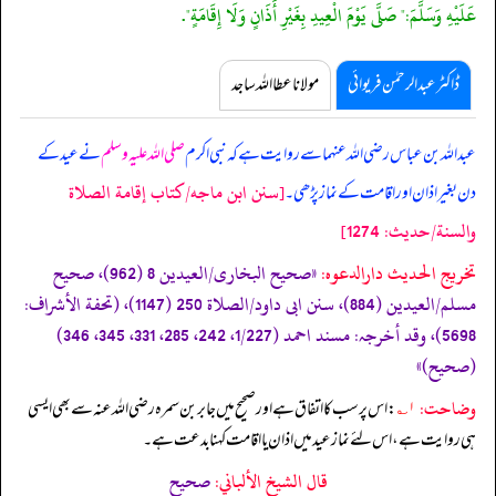
عَلَيْهِ وَسَلَّمَ:" صَلَّى يَوْمَ الْعِيدِ بِغَيْرِ أَذَانٍ وَلَا إِقَامَةٍ".
ڈاکٹر عبدالرحمٰن فریوائی
مولانا عطا اللہ ساجد
عبداللہ بن عباس رضی اللہ عنہما سے روایت ہے کہ
نبی اکرم
صلی اللہ علیہ وسلم
نے عید کے
[سنن ابن ماجه/كتاب إقامة الصلاة
دن بغیر اذان اور اقامت کے نماز پڑھی۔
والسنة/حدیث: 1274]
تخریج الحدیث دارالدعوہ:
«‏‏‏‏صحیح البخاری/العیدین 8 (962)، صحیح
مسلم/العیدین (884)، سنن ابی داود/الصلاة 250 (1147)، (تحفة الأشراف:
5698)، وقد أخرجہ: مسند احمد (1/227، 242، 285، 331، 345، 346)
(صحیح)»
وضاحت:
۱؎
: اس پر سب کا اتفاق ہے اور صحیح میں جابر بن سمرہ رضی اللہ عنہ سے بھی ایسی
ہی روایت ہے، اس لئے نماز عید میں اذان یا اقامت کہنا بدعت ہے۔
قال الشيخ الألباني:
صحيح