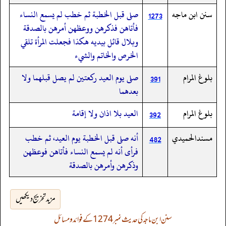
سنن ابن ماجه
صلى قبل الخطبة ثم خطب لم يسمع النساء
1273
فأتاهن فذكرهن ووعظهن أمرهن بالصدقة
وبلال قائل بيديه هكذا فجعلت المرأة تلقي
الخرص والخاتم والشيء
بلوغ المرام
صلى يوم العيد ركعتين لم يصل قبلهما ولا
391
بعدهما
بلوغ المرام
العيد بلا اذان ولا إقامة
392
مسندالحميدي
أنه صلى قبل الخطبة يوم العيد، ثم خطب
482
فرأى أنه لم يسمع النساء فأتاهن فوعظهن
وذكرهن وأمرهن بالصدقة
مزید تخریج دیکھیں
سنن ابن ماجہ کی حدیث نمبر 1274 کے فوائد و مسائل