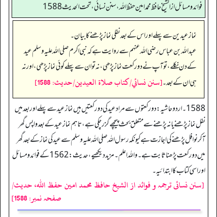
فوائد ومسائل از الشيخ حافظ محمد امين حفظ الله، سنن نسائي، تحت الحديث 1588
نماز عیدین سے پہلے اور اس کے بعد نفلی نماز پڑھنے کا بیان۔
عبداللہ بن عباس رضی اللہ عنہم سے روایت ہے کہ نبی اکرم صلی اللہ علیہ وسلم عید
کے دن نکلے، تو آپ نے دو رکعت نماز پڑھی، نہ تو ان سے پہلے کوئی نماز پڑھی، اور نہ
[سنن نسائي/كتاب صلاة العيدين/حدیث: 1588]
ہی ان کے بعد۔
1588۔ اردو حاشیہ: دورکعتوں سے مراد عید کی دورکعتیں ہیں نماز عید سے پہلے اور بعد میں
نفل نماز پڑھنے یا نہ پڑھنے سے متعلق بحث پیچھے گزر چکی ہے، تاہم نماز عید کے بعد واپس گھر
آکر نوافل پڑھنے کی اجازت ہے کیونکہ رسول اللہ صلی اللہ علیہ وسلم سے عید کی نماز کے بعد گھر
میں دو رکعت پڑھنا ثابت ہے۔ واللہ اعلم۔ مزید دیکھیے، حدیث: 1562 کے فوائدومسائل
اور اسی کتاب کا ابتدائیہ۔
[سنن نسائی ترجمہ و فوائد از الشیخ حافظ محمد امین حفظ اللہ، حدیث/
صفحہ نمبر: 1588]