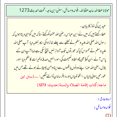
مولانا عطا الله ساجد حفظ الله، فوائد و مسائل، سنن ابن ماجه، تحت الحديث1273
عیدین کی نماز کا بیان۔
عطاء کہتے ہیں کہ میں نے ابن عباس رضی اللہ عنہما کو کہتے سنا کہ میں گواہی دیتا ہوں کہ
رسول اللہ صلی اللہ علیہ وسلم نے خطبے سے پہلے نماز ادا کی، پھر خطبہ دیا، آپ صلی اللہ
علیہ وسلم نے محسوس کیا کہ عورتوں تک آواز نہیں پہنچ سکی ہے لہٰذا آپ ان کے
پاس آئے، ان کو (بھی) وعظ و نصیحت کی، اور انہیں صدقہ و خیرات کا حکم دیا، اور
بلال رضی اللہ عنہ اپنے دونوں ہاتھوں سے اپنا دامن پھیلائے ہوئے تھے جس میں
[سنن ابن
عورتیں اپنی بالیاں، انگوٹھیاں اور دیگر سامان ڈالنے لگیں
۱؎
۔
ماجه/كتاب إقامة الصلاة والسنة/حدیث: 1273]
اردو حاشہ:
فوائد و مسائل:
(1)