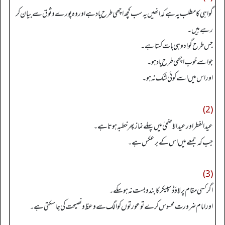
گواہی کا مطلب یہ ہے کہ انھیں یہ سب کچھ اچھی طرح یاد ہے اور وہ پورے وثوق سے بیان کر
رہے ہیں۔
جس طرح گواہ وہی بات کہتا ہے۔
جو اسے خوب اچھی طرح یاد ہو۔
اور اس میں اسے کوئی شک نہ ہو۔
(2)
عید الفطر اورعید الاضحیٰ میں پہلے نماز پھر خطبہ ہوتا ہے۔
جب کہ جمعے میں اس کے برعکس ہے۔
(3)
اگر کسی مقام پر لاؤڈ سپیکر کا بندوبست نہ ہوسکے۔
اور امام ضرورت محسوس کرے تو عورتوں کو الگ سے وعظ ونصیحت کی جا سکتی ہے۔