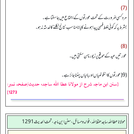
(7)
مرد کسی ضرورت کے تحت عورتوں کے اجتماع میں جا سکتا ہے۔
بشرط یہ کہ کوئی غلط فہمی پید ا ہونے کا یا نامناسب نتائج نکلنے کا خدشہ نہ ہو۔
(8)
عورتیں عید کے موقع پر زیور پہن سکتی ہیں۔
(9(عورتوں کا انگوٹھیاں اور بالیاں پہننا جائز ہے۔
[سنن ابن ماجہ شرح از مولانا عطا الله ساجد، حدیث/صفحہ نمبر:
1273]
مولانا عطا الله ساجد حفظ الله، فوائد و مسائل، سنن ابن ماجه، تحت الحديث1291