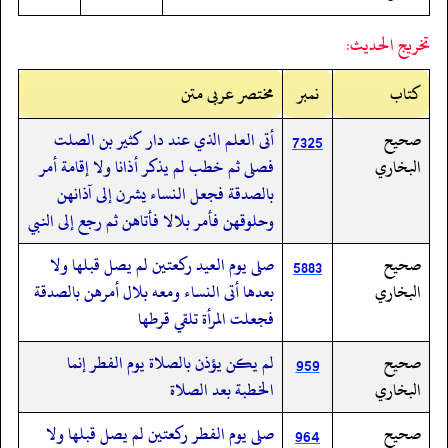
تخريج الحديث:
کتاب
نمبر
مختصر عربی متن
صحيح
أتى العلم الذي عند دار كثير بن الصلت
7325
البخاري
فصلى ثم خطب لم يذكر أذانا ولا إقامة أمر
بالصدقة فجعل النساء يشرن إلى آذانهن
وحلوقهن فأمر بلالا فأتاهن ثم رجع إلى النبي
صحيح
صلى يوم العيد ركعتين لم يصل قبلها ولا
5883
البخاري
بعدها أتى النساء ومعه بلال أمرهن بالصدقة
فجعلت المرأة تلقي قرطها
صحيح
لم يكن يؤذن بالصلاة يوم الفطر إنما
959
البخاري
الخطبة بعد الصلاة
صحيح
صلى يوم الفطر ركعتين لم يصل قبلها ولا
964