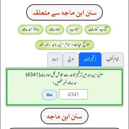
سنن ابن ماجه سے متعلقہ
کتاب تعارف
ابواب
احادیث
رواۃ الحدیث
سوانح حیات: امام ابن ماجہ رحمہ اللہ
تمام کتب
ترقیم شاملہ
عربی
اردو
سنن ابن ماجہ میں ترقیم شاملہ سے تلاش کل احادیث (4341)
حدیث نمبر لکھیں:
سنن ابن ماجه