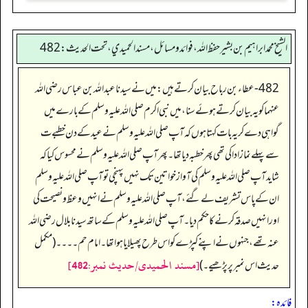
الشيخ محمد ابراهيم بن بشير حفظ الله، فوائد و مسائل، مسند الحميدي، تحت الحديث:482
482- عطاء بن رباح بیان کرتے ہیں: میں نے سيدنا عبدالله بن عباس رضی اللہ
عنہما کو یہ بیان کرتے ہوئے سنا، میں نبی اکرم صلی اللہ علیہ وسلم کے بارے میں
گواہی دے کر یہ بات کہتا ہوں کہ آپ صلی اللہ علیہ وسلم نے عید کے دن خطبےت
سے پہلے نماز ادا کی تھی پھر خطبہ دیا تھا۔ پھر آپ صلی اللہ علیہ وسلم نے محسوس کیا کہ
شاید آپ صلی اللہ علیہ وسلم کی آواز خواتین تک نہیں پہنچی تو آپ صلی اللہ علیہ وسلم
ان کے پاس تشریف لے گئے، آپ صلی اللہ علیہ وسلم نے انہیں وعظ و نصیحت کی
اور انہیں صدقہ کرنے کا حکم دیا۔ آپ صلی اللہ علیہ وسلم کے ساتھ سیدنا بلال رضی اللہ
عنہ تھے، جنہوں نے اپنے کپڑے کو اس طرح پھیلایا ہوا تھا۔ امام حم۔۔۔۔ (مکمل
[مسند الحمیدی/حدیث نمبر:482]
حدیث اس نمبر پر پڑھیے۔)
فائدہ: