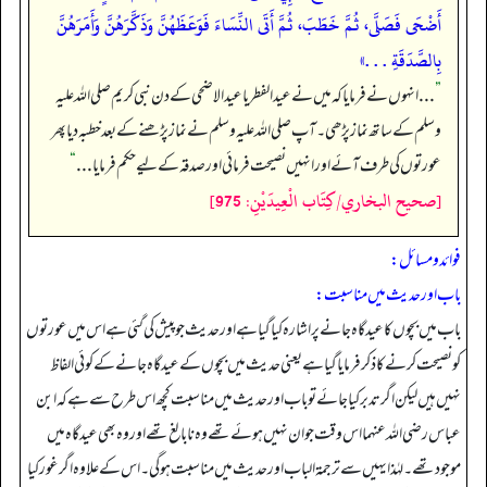
أَضْحَى فَصَلَّى، ثُمَّ خَطَبَ، ثُمَّ أَتَى النِّسَاءَ فَوَعَظَهُنَّ وَذَكَّرَهُنَّ وَأَمَرَهُنَّ
بِالصَّدَقَةِ . . .»
”
. . . انہوں نے فرمایا کہ میں نے عیدالفطر یا عید الاضحی کے دن نبی کریم صلی اللہ علیہ
وسلم کے ساتھ نماز پڑھی۔ آپ صلی اللہ علیہ وسلم نے نماز پڑھنے کے بعد خطبہ دیا پھر
عورتوں کی طرف آئے اور انہیں نصیحت فرمائی اور صدقہ کے لیے حکم فرمایا . . .
“
[صحيح البخاري/كِتَاب الْعِيدَيْنِ: 975]
فوائد و مسائل:
باب اور حدیث میں مناسبت:
باب میں بچوں کا عیدگاہ جانے پر اشارہ کیا گیا ہے اور حدیث جو پیش کی گئی ہے اس میں عورتوں
کو نصیحت کرنے کا ذکر فرمایا گیا ہے یعنی حدیث میں بچوں کے عیدگاہ جانے کے کوئی الفاظ
نہیں ہیں لیکن اگر تدبر کیا جائے تو باب اور حدیث میں مناسبت کچھ اس طرح سے ہے کہ ابن
عباس رضی اللہ عنہما اس وقت جوان نہیں ہوئے تھے وہ نابالغ تھے اور وہ بھی عیدگاہ میں
موجود تھے۔ لہٰذا یہیں سے ترجمۃ الباب اور حدیث میں مناسبت ہو گی۔ اس کے علاوہ اگر غور کیا