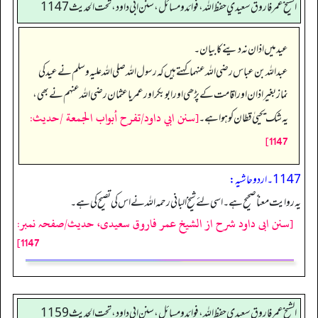
الشيخ عمر فاروق سعيدي حفظ الله، فوائد و مسائل، سنن ابي داود ، تحت الحديث 1147
عید میں اذان نہ دینے کا بیان۔
عبداللہ بن عباس رضی اللہ عنہما کہتے ہیں کہ رسول اللہ صلی اللہ علیہ وسلم نے عید کی
نماز بغیر اذان اور اقامت کے پڑھی اور ابوبکر اور عمر یا عثمان رضی اللہ عنہم نے بھی،
[سنن ابي داود/تفرح أبواب الجمعة /حدیث:
یہ شک یحییٰ قطان کو ہوا ہے۔
1147]
1147۔ اردو حاشیہ:
یہ ر وایت معناًً صحیح ہے۔ اسی لئے شیخ البانی رحمہ الله نے اس کی تصیح کی ہے۔
[سنن ابی داود شرح از الشیخ عمر فاروق سعیدی، حدیث/صفحہ نمبر:
1147]
الشيخ عمر فاروق سعيدي حفظ الله، فوائد و مسائل، سنن ابي داود ، تحت الحديث 1159