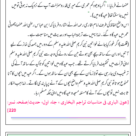
عنہما نے فرمایا:
”
اگر باوجود کم عمری کے میری قدر و منزلت آپ کے نزدیک نہ ہوتی تو میں
نہیں جا سکتا تھا (عیدگاہ میں)۔‏‏‏‏
“
اس واضح الفاظ کی طرف امام بخاری رحمہ اللہ نے اشارہ فرمایا کہ ابن عباس رضی اللہ عنہما چھوٹی
عمر میں عیدگاہ گئے۔ لہٰذا یہیں سے ترجمۃ الباب اور حدیث میں مناسبت ہے۔
(قلت) اگر غور کیا جائے خواتین نبی کریم صلی اللہ علیہ وسلم کے دور میں جمعہ کی نماز کے لیے
آتیں اور ان کے ساتھ بچے بھی ہوتے جن کے رونے کی وجہ سے نبی کریم صلی اللہ علیہ وسلم
اپنی قرأت میں تخفیف فرمایا کرتے تھے۔ جب عیدگاہ میں خواتین کو تاکید کے ساتھ آنے کی
ترغیب دی جا رہی ہے تو لازماً ان کے بچے بھی ان کے ساتھ ہوں گے۔ اگر عید میں بچوں کا آنا
ممنوع ہوتا تو نبی کریم صلی اللہ علیہ وسلم واضح بچوں کے آنے پر پاپندی لگاتے۔ لہٰذا جب انکار
ثابت نہیں تو بچوں کے آنے کا مسئلہ مسجد و عیدگاہ میں اپنی جگہ مسلّم رہا۔
[عون الباری فی مناسبات تراجم البخاری ، جلد اول، حدیث/صفحہ نمبر:
220]