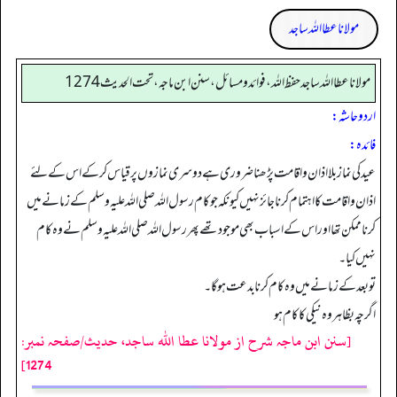
مولانا عطا اللہ ساجد
مولانا عطا الله ساجد حفظ الله، فوائد و مسائل، سنن ابن ماجه، تحت الحديث1274
اردو حاشہ:
فائده:
عید کی نماز بلا اذان واقامت پڑھنا ضروری ہے دوسری نمازوں پر قیا س کرکے اس کے لئے
اذان واقامت کا اہتما م کرنا جائز نہیں کیونکہ جو کام رسول اللہ صلی اللہ علیہ وسلم کے زمانے میں
کرنا ممکن تھا اور اس کے اسباب بھی موجود تھے پھر رسول اللہ صلی اللہ علیہ وسلم نے وہ کام
نہیں کیا۔
تو بعد کے زمانے میں وہ کام کرنا بدعت ہوگا۔
اگرچہ بظاہر وہ نیکی کا کام ہو
[سنن ابن ماجہ شرح از مولانا عطا الله ساجد، حدیث/صفحہ نمبر:
1274]