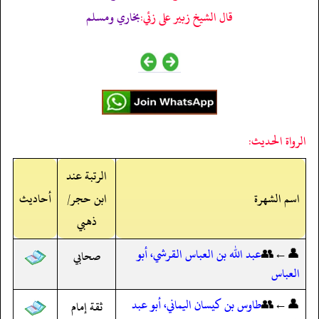
قال الشيخ زبير على زئي:
بخاري ومسلم
الرواة الحديث:
الرتبة عند
اسم الشهرة
ابن حجر/
أحاديث
ذهبي
👤←👥
عبد الله بن العباس القرشي، أبو
صحابي
العباس
👤←👥
طاوس بن كيسان اليماني، أبو عبد
ثقة إمام