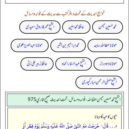
تخریج الحدیث کے تحت دیگر کتب سے حدیث کے فوائد و مسائل
محمد حسین میمن
حافظ محمد امین
الشیخ عمر فاروق سعیدی
مولانا عطا اللہ ساجد
محمد ابراہیم بن بشیر
مولانا عبد العزیز علوی
مولانا داود راز
الشیخ عبدالستار الحماد
حافظ زبیر علی زئی
الشیخ صفی الرحمن مبارکپوری
الشيخ محمد حسين ميمن حفظ الله، فوائد و مسائل، تحت الحديث صحيح بخاري 975
بچوں کا عیدگاہ جانا
«. . . قَالَ:" خَرَجْتُ مَعَ النَّبِيِّ صَلَّى اللَّهُ عَلَيْهِ وَسَلَّمَ يَوْمَ فِطْرٍ أَوْ