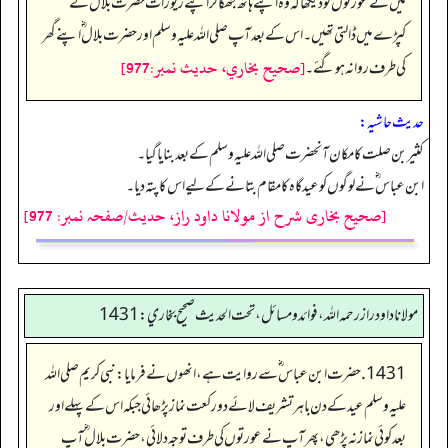
میں نے عورتوں کو دیکھا کہ وہ اپنے ہاتھ جھکا کر اپنے زیورات حضرت بلال ؓ کے
کپڑے میں ڈالتی تھیں۔ اس کے بعد آپ صلی اللہ علیہ وسلم اور حضرت بلال ؓ اپنے گھر
[صحيح بخاري، حديث نمبر:977]
کی طرف روانہ ہو گئے۔
حدیث حاشیہ:
کثیربن صلت کا مکان آنحضرت صلی اللہ علیہ وسلم کے بعد بنایا گیا۔
ابن عباس ؓ نے لوگوں کو عید گاہ کا مقام بتانے کے لیے اس کا پتہ دیا۔
[صحیح بخاری شرح از مولانا داود راز، حدیث/صفحہ نمبر: 977]
مولانا داود راز رحمه الله، فوائد و مسائل، تحت الحديث صحيح بخاري: 1431
1431. حضرت ابن عباس ؓ سے روایت ہے، انھوں نے فرمایا:نبی کریم صلی اللہ
علیہ وسلم عیدکے دن باہر تشریف لائے دو رکعت نماز پڑھائی جبکہ اس کے پہلے اور
بعد کوئی نماز نہ پڑھی، پھر آپ نے عورتوں کی طرف توجہ دلائی، حضرت بلال ؓ آپ