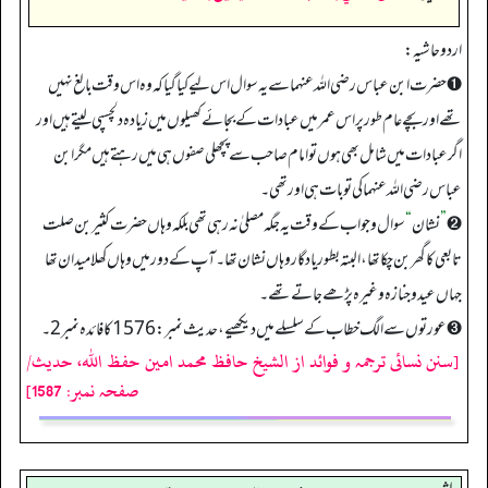
اردو حاشیہ:
➊ حضرت ابن عباس رضی اللہ عنہما سے یہ سوال اس لیے کیا گیا کہ وہ اس وقت بالغ نہیں
تھے اور بچے عام طور پر اس عمر میں عبادات کے بجائے کھیلوں میں زیادہ دلچسپی لیتے ہیں اور
اگر عبادات میں شامل بھی ہوں تو امام صاحب سے پچھلی صفوں ہی میں رہتے ہیں مگر ابن
عباس رضی اللہ عنہما کی تو بات ہی اور تھی۔
➋
”
نشان
“
سوال و جواب کے وقت یہ جگہ مصلیٰ نہ رہی تھی بلکہ وہاں حضرت کثیر بن صلت
تابعی کا گھر بن چکا تھا، البتہ بطور یادگار وہاں نشان تھا۔ آپ کے دور میں وہاں کھلا میدان تھا
جہاں عیدوجنازہ وغیرہ پڑھے جاتے تھے۔
➌ عورتوں سے الگ خطاب کے سلسلے میں دیکھیے، حدیث نمبر: 1576کا فائدہ نمبر2۔
[سنن نسائی ترجمہ و فوائد از الشیخ حافظ محمد امین حفظ اللہ، حدیث/
صفحہ نمبر: 1587]