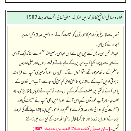
فوائد ومسائل از الشيخ حافظ محمد امين حفظ الله، سنن نسائي، تحت الحديث 1587
خطبہ سے فارغ ہو کر امام کا عورتوں کو نصیحت کرنے اور انہیں صدقہ و خیرات پر
ابھارنے کا بیان۔
عبدالرحمٰن بن عابس کہتے ہیں میں نے ابن عباس رضی اللہ عنہم سے سنا کہ ایک آدمی
نے ان سے پوچھا: کیا آپ عیدین کے لیے جاتے وقت رسول اللہ صلی اللہ علیہ
وسلم کے ساتھ موجود تھے؟ تو انہوں نے کہا: جی ہاں، اور اگر میری آپ سے قرابت
نہ ہوتی تو میں آپ کے ساتھ نہ ہوتا یعنی اپنی کم سنی کی وجہ سے، آپ اس نشان کے
پاس آئے جو کثیر بن صلت کے گھر کے پاس ہے، تو آپ نے (وہاں) نماز پڑھی، پھر
خطبہ دیا، پھر آپ عورتوں کے پاس آئے، اور انہیں بھی آپ نے نصیحت کی اور
(آخرت کی) یاد دلائی، اور صدقہ کرنے کا حکم دیا، تو عورتیں اپنا ہاتھ اپنے گلے کی طرف
بڑھانے (اور اپنا زیور اتار اتار کر) بلال رضی اللہ عنہ کے کپڑے میں ڈالنے
[سنن نسائي/كتاب صلاة العيدين/حدیث: 1587]
لگیں۔