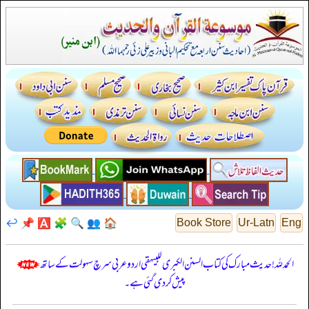
↩️
📌
🅰️
🧩
🔍
👥
🏠
Book Store
Ur-Latn
Eng
الحمدللہ! حدیث مبارک کی کتاب السنن الكبرى للبيهقي اردو عربی سرچ سہولت کے ساتھ
پیش کر دی گئی ہے۔