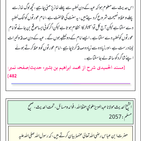
اس حدیث سے معلوم ہوا کہ عید کے دن خطبہ سے پہلے نماز پڑھنی چاہیے، کچھ لوگ نماز سے
پہلے وعظ و نصیحت شروع کر دیتے ہیں، یہ سنت کی مخالفت ہے، امام عورتوں کو الگ خطبہ
دے سکتا ہے لیکن آج کل تو اسپیکر کا انتظام ہوتا ہے لیکن اگر کوئی ایسا موقع بن جائے تو امام
عورتوں کو خطبہ دے سکتا ہے۔ ایسے امام کے دو خطبے ہوں گے۔ عید کے دن صدقہ و خیرات
لینا درست ہے، اور زیادہ سے زیادہ صدقہ کرنا چاہیے، امام عورتوں کو وعظ کرتے ہوئے
اپنے شاگرد کو ساتھ لے جا سکتا ہے۔
[مسند الحمیدی شرح از محمد ابراهيم بن بشير، حدیث/صفحہ نمبر:
482]
الشيخ الحديث مولانا عبدالعزيز علوي حفظ الله، فوائد و مسائل، تحت الحديث ، صحيح
مسلم: 2057
حضرت ابن عباس رضی اللہ تعالیٰ عنہما بیان کرتے ہیں،کہ رسول اللہ صلی اللہ علیہ