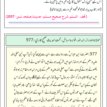
اس لیے کسی پارک سکول یا کالج وغیرہ میں پڑھی جائے۔
(اورسخاب یہ ہار تھا جو خوشبو وغیرہ سے بنایا جاتا تھا)
[تحفۃ المسلم شرح صحیح مسلم، حدیث/صفحہ نمبر: 2057]
مولانا داود راز رحمه الله، فوائد و مسائل، تحت الحديث صحيح بخاري: 977
977. حضرت ابن عباس ؓ سے روایت ہے، ان سے پوچھا گیا: کیا آپ نبی صلی اللہ
علیہ وسلم کے ہمراہ نماز عید میں شریک ہوئے ہیں؟ تو انہوں نے فرمایا: اگر میرا
چھوٹے ہونے کی وجہ سے آپ صلی اللہ علیہ وسلم کے ہاں مرتبہ اور مقام نہ ہوتا تو
میں عید کا مشاہدہ نہ کر سکتا، بہرحال آپ (نماز عید کے لیے) نکلے یہاں تک کہ اس
نشان کے پاس آئے جو کثیر بن صلت کے گھر کے پاس تھا، نماز پڑھی، پھر خطبہ دیا،
اس کے بعد آپ عورتوں کے پاس تشریف لائے، آپ کے ہمراہ حضرت بلال ؓ
بھی تھے، آپ نے ان عورتوں کو وعظ و نصیحت فرمائی اور صدقے کا حکم دیا، چنانچہ