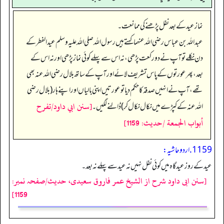
نماز عید کے بعد نفل پڑھنے کی ممانعت۔
عبداللہ بن عباس رضی اللہ عنہما کہتے ہیں رسول اللہ صلی اللہ علیہ وسلم عید الفطر کے
دن نکلے تو آپ نے دو رکعت پڑھی، نہ اس سے پہلے کوئی نماز پڑھی اور نہ اس کے
بعد، پھر عورتوں کے پاس تشریف لائے اور آپ کے ساتھ بلال رضی اللہ عنہ بھی
تھے، آپ نے انہیں صدقہ کا حکم دیا تو عورتیں اپنی بالیاں اور اپنے ہار (بلال رضی
[سنن ابي داود/تفرح
اللہ عنہ کے کپڑے میں نکال نکال کر) ڈالنے لگیں۔
أبواب الجمعة /حدیث: 1159]
1159. اردو حاشیہ:
عید کے روز عیدگاہ میں کوئی نفل نہیں نہ عید سے پہلے نہ بعد۔
[سنن ابی داود شرح از الشیخ عمر فاروق سعیدی، حدیث/صفحہ نمبر:
1159]