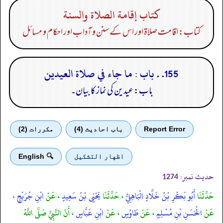
كتاب إقامة الصلاة والسنة
کتاب: اقامت صلاۃ اور اس کے سنن و آداب اور احکام و مسائل
155. . باب : ما جاء في صلاة العيدين
باب: عیدین کی نماز کا بیان۔
Report Error
باب احادیث (4)
مكررات (2)
اظهار التشكيل
🔍 English
حدیث نمبر:
1274
حَدَّثَنَا
أَبُو بَكْرِ بْنُ خَلَّادٍ الْبَاهِلِيُّ
، حَدَّثَنَا
يَحْيَى بْنُ سَعِيدٍ
، عَنْ
ابْنِ جُرَيْجٍ
،
عَنْ
الْحَسَنِ بْنِ مُسْلِمٍ
، عَنْ
طَاوُسٍ
، عَنْ
ابْنِ عَبَّاسٍ
، أَنّ النَّبِيَّ صَلَّى اللَّهُ