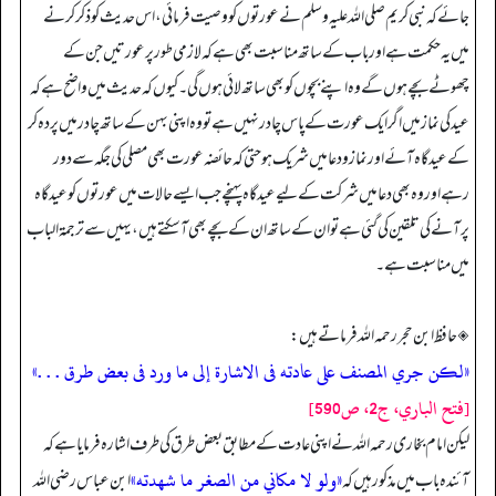
جائے کہ نبی کریم صلی اللہ علیہ وسلم نے عورتوں کو وصیت فرمائی، اس حدیث کو ذکر کرنے
میں یہ حکمت ہے اور باب کے ساتھ مناسبت بھی ہے کہ لازمی طور پر عورتیں جن کے
چھوٹے بچے ہوں گے وہ اپنے بچوں کو بھی ساتھ لائی ہوں گی۔ کیوں کہ حدیث میں واضح ہے کہ
عید کی نماز میں اگر ایک عورت کے پاس چادر نہیں ہے تو وہ اپنی بہن کے ساتھ چادر میں پردہ کر
کے عیدگاہ آئے اور نماز و دعا میں شریک ہو حتی کہ حائضہ عورت بھی مصلی کی جگہ سے دور
رہے اور وہ بھی دعا میں شرکت کے لیے عیدگاہ پہنچے جب ایسے حالات میں عورتوں کو عیدگاہ
پر آنے کی تلقین کی گئی ہے تو ان کے ساتھ ان کے بچے بھی آ سکتے ہیں، یہیں سے ترجمۃ الباب
میں مناسبت ہے۔
◈ حافظ ابن حجر رحمہ اللہ فرماتے ہیں:
«لكن جري المصنف على عادته فى الاشارة إلى ما ورد فى بعض طرق . . .»
[فتح الباري، ج2، ص590]
لیکن امام بخاری رحمہ اللہ نے اپنی عادت کے مطابق بعض طرق کی طرف اشارہ فرمایا ہے کہ
«ولو لا مكاني من الصغر ما شهدته»
آئندہ باب میں مذکور ہیں کہ
ابن عباس رضی اللہ