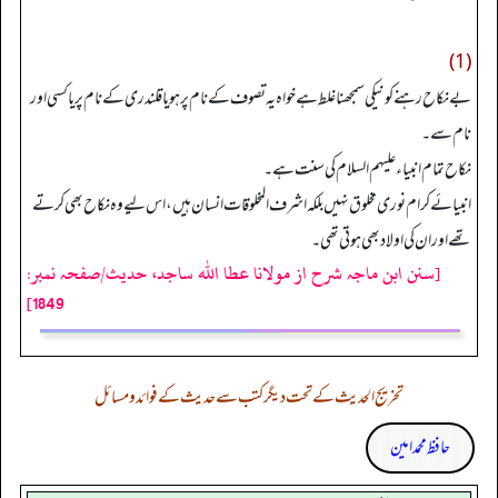
(1)
بے نکاح رہنے کو نیکی سمجھنا غلط ہے خواہ یہ تصوف کے نام پر ہو یا قلندری کے نام پر یا کسی اور
نام سے۔
نکاح تمام انبیاء علیہم السلام کی سنت ہے۔
انبیائے کرام نوری مخلوق نہیں بلکہ اشرف المخلوقات انسان ہیں، اس لیے وہ نکاح بھی کرتے
تھے اور ان کی اولاد بھی ہوتی تھی۔
[سنن ابن ماجہ شرح از مولانا عطا الله ساجد، حدیث/صفحہ نمبر:
1849]
تخریج الحدیث کے تحت دیگر کتب سے حدیث کے فوائد و مسائل
حافظ محمد امین