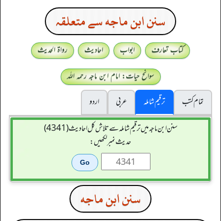
سنن ابن ماجه سے متعلقہ
کتاب تعارف
ابواب
احادیث
رواۃ الحدیث
سوانح حیات: امام ابن ماجہ رحمہ اللہ
تمام کتب
ترقیم شاملہ
عربی
اردو
سنن ابن ماجہ میں ترقیم شاملہ سے تلاش کل احادیث (4341)
حدیث نمبر لکھیں:
سنن ابن ماجه