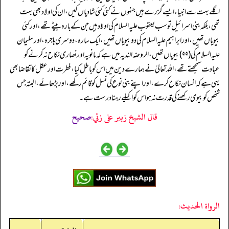
اگلے بہت سے انبیاء ایسے گزرے ہیں جنہوں نے کئی کئی شادیاں کیں، ان کی اولاد بھی بہت
تھی، بلکہ بنی اسرائیل تو سب یعقوب علیہ السلام کی اولاد ہیں جن کے بارہ بیٹے تھے، اور کئی
بیویاں تھیں، اور ابراہیم علیہ السلام کی دو بیویاں تھیں، ایک سارہ، دوسری ہاجرہ، اور سلیمان
علیہ السلام کی (۹۹) بیویاں تھیں، الروضہ الندیہ میں ہے کہ مانویہ اور نصاری نکاح نہ کرنے کو
عبادت سمجھتے تھے، اللہ تعالیٰ نے ہمارے دین میں اس کو باطل کیا، فطرت اور عقل کا تقاضا بھی
یہی ہے کہ انسان نکاح کرے، اور اپنے بنی نوع کی نسل کو قائم رکھے، اور بڑھائے، البتہ جس
شخص کو بیوی رکھنے کی قدرت نہ ہو اس کو اکیلے رہنا درست ہے۔
قال الشيخ زبير على زئي:
صحيح
الرواة الحديث: