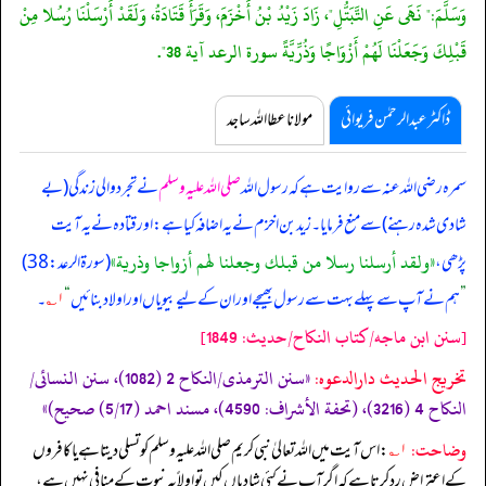
وَسَلَّمَ:" نَهَى عَنِ التَّبَتُّلِ"، زَادَ زَيْدُ بْنُ أَخْزَمَ، وَقَرَأَ قَتَادَةُ، وَلَقَدْ أَرْسَلْنَا رُسُلا مِنْ
قَبْلِكَ وَجَعَلْنَا لَهُمْ أَزْوَاجًا وَذُرِّيَّةً سورة الرعد آية 38".
ڈاکٹر عبدالرحمٰن فریوائی
مولانا عطا اللہ ساجد
سمرہ رضی اللہ عنہ سے روایت ہے کہ
رسول اللہ
صلی اللہ علیہ وسلم
نے تجرد والی زندگی (بے
شادی شدہ رہنے) سے منع فرمایا۔ زید بن اخزم نے یہ اضافہ کیا ہے: اور قتادہ نے یہ آیت
«ولقد أرسلنا رسلا من قبلك وجعلنا لهم أزواجا وذرية»
پڑھی،
(سورة الرعد: 38)
”
ہم نے آپ سے پہلے بہت سے رسول بھیجے اور ان کے لیے بیویاں اور اولاد بنائیں
“
۱؎
۔
[سنن ابن ماجه/كتاب النكاح/حدیث: 1849]
تخریج الحدیث دارالدعوہ:
«‏‏‏‏سنن الترمذی/النکاح 2 (1082)، سنن النسائی/
النکاح 4 (3216)، (تحفة الأشراف: 4590)، مسند احمد (5/17) صحیح)»
وضاحت:
۱؎
: اس آیت میں اللہ تعالیٰ نبی کریم صلی اللہ علیہ وسلم کو تسلی دیتا ہے یا کافروں
کے اعتراض رد کرتا ہے کہ اگر آپ نے کئی شادیاں کیں تو اولاً یہ نبوت کے منافی نہیں ہے،