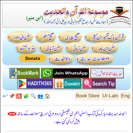
↩️
📌
🅰️
🧩
🔍
👥
🏠
Book Store
Ur-Latn
Eng
الحمدللہ! حدیث مبارک کی کتاب السنن الكبرى للبيهقي اردو عربی سرچ سہولت کے ساتھ
پیش کر دی گئی ہے۔