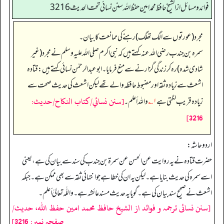
فوائد ومسائل از الشيخ حافظ محمد امين حفظ الله سنن نسائي تحت الحديث3216
مجرد (عورتوں سے الگ تھلگ) رہنے کی ممانعت کا بیان۔
سمرہ بن جندب رضی الله عنہ کہتے ہیں کہ نبی اکرم صلی اللہ علیہ وسلم نے مجرد (غیر
شادی شدہ) رہ کر زندگی گزارنے سے منع فرمایا۔ ابوعبدالرحمٰن نسائی کہتے ہیں: قتادہ
اشعث سے زیادہ ثقہ اور مضبوط حافظہ والے تھے لیکن اشعث کی حدیث صحت سے
[سنن نسائي/كتاب النكاح/حدیث:
زیادہ قریب لگتی ہے
۱؎
واللہ أعلم۔
3216]
اردو حاشہ:
حضرت قتادہ نے یہ روایت عن الحسن عن سمرۃ بن جندب کی سند سے بیان کی ہے، یعنی
اسے سمرہ کی حدیث بنایا ہے۔ لیکن یہ ان کی خطا ہے جو انتہائی ثقہ سے بھی ممکن ہے۔ جبکہ
اشعث نے صحیح سند بیان کی ہے۔ گویا یہ حدیث مسند عائشہ ہے۔ واللّٰہ تعالیٰ أعلم۔
[سنن نسائی ترجمہ و فوائد از الشیخ حافظ محمد امین حفظ اللہ، حدیث/
صفحہ نمبر: 3216]