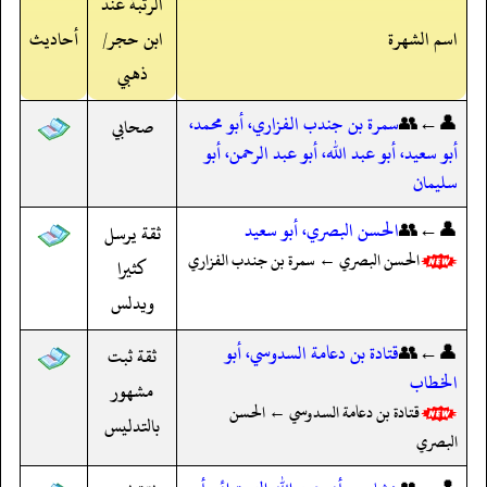
الرتبة عند
اسم الشهرة
ابن حجر/
أحاديث
ذهبي
👤←👥
سمرة بن جندب الفزاري، أبو محمد،
صحابي
أبو سعيد، أبو عبد الله، أبو عبد الرحمن، أبو
سليمان
👤←👥
الحسن البصري، أبو سعيد
ثقة يرسل
الحسن البصري ← سمرة بن جندب الفزاري
كثيرا
ويدلس
👤←👥
قتادة بن دعامة السدوسي، أبو
ثقة ثبت
الخطاب
مشهور
قتادة بن دعامة السدوسي ← الحسن
بالتدليس
البصري