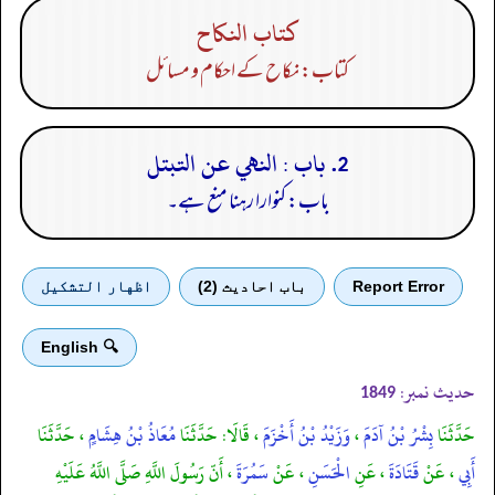
كتاب النكاح
کتاب: نکاح کے احکام و مسائل
2. باب : النهي عن التبتل
باب: کنوارا رہنا منع ہے۔
Report Error
باب احادیث (2)
اظهار التشكيل
🔍 English
حدیث نمبر:
1849
حَدَّثَنَا
بِشْرُ بْنُ آدَمَ
،
وَزَيْدُ بْنُ أَخْزَمَ
، قَالَا: حَدَّثَنَا
مُعَاذُ بْنُ هِشَامٍ
، حَدَّثَنَا
أَبِي
، عَنْ
قَتَادَةَ
، عَنِ
الْحَسَنِ
، عَنْ
سَمُرَةَ
، أَنّ رَسُولَ اللَّهِ صَلَّى اللَّهُ عَلَيْهِ