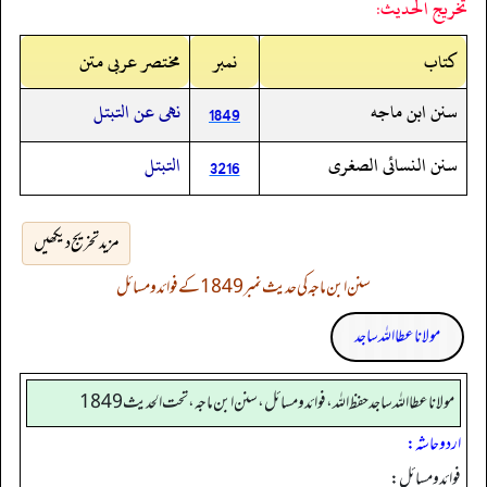
تخريج الحديث:
کتاب
نمبر
مختصر عربی متن
سنن ابن ماجه
نهى عن التبتل
1849
سنن النسائى الصغرى
التبتل
3216
مزید تخریج دیکھیں
سنن ابن ماجہ کی حدیث نمبر 1849 کے فوائد و مسائل
مولانا عطا اللہ ساجد
مولانا عطا الله ساجد حفظ الله، فوائد و مسائل، سنن ابن ماجه، تحت الحديث1849
اردو حاشہ:
فوائد ومسائل: