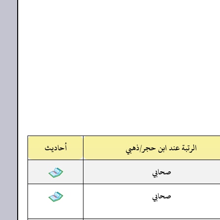
الرتبة عند ابن حجر/ذهبي
أحاديث
صحابي
صحابي