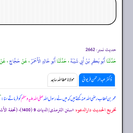
حدیث نمبر:
2662
حَدَّثَنَا
أَبُو بَكْرِ بْنُ أَبِي شَيْبَةَ
، حَدَّثَنَا
أَبُو خَالِدٍ الْأَحْمَرُ
، عَنْ
حَجَّاجٍ
، عَنْ
ڈاکٹر عبدالرحمٰن فریوائی
مولانا عطا اللہ ساجد
عمر بن خطاب رضی اللہ عنہ کہتے ہیں کہ
میں نے رسول اللہ
صلی اللہ علیہ وسلم
کو فرماتے سنا:
”
تخریج الحدیث دارالدعوہ:
«سنن الترمذی/الدیات 9 (1400)، (تحفة الأشراف: 10582)، وقد أخرجہ: مسند احمد (1/22، 49) (صحیح)»