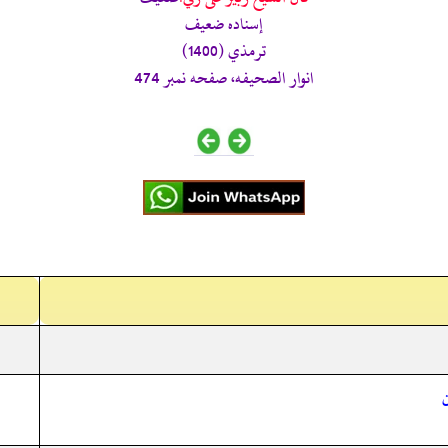
إسناده ضعيف
ترمذي (1400)
انوار الصحيفه، صفحه نمبر 474
ن