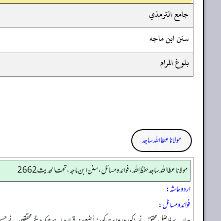
جامع الترمذي
سنن ابن ماجه
بلوغ المرام
مولانا عطا اللہ ساجد
مولانا عطا الله ساجد حفظ الله، فوائد و مسائل، سنن ابن ماجه، تحت الحديث2662
اردو حاشہ:
فوائد و مسائل:
ہمارے فاضل محقق نے مذکورہ روایت کو سنداً ضعیف قراردیا ہے جبکہ دیگر محققین نے حسن ا