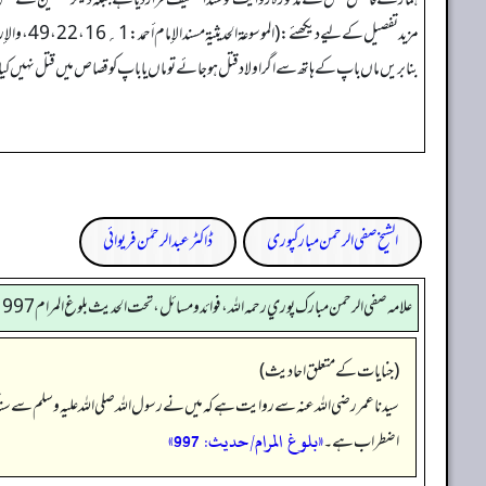
مزید تفصیل کےلیے دیکھئے: (الموسوعة الحدیثیة مسندالإمام أحمد: 1؍16، 22، 49، والإرواء: 7؍271، رقم: 2214، وسنن ابن ماجة بتحقیق الدکتور بشار عواد، رقم: 2662)
بنا بریں ماں باپ کے ہاتھ سے اگر اولاد قتل ہوجائے توماں یا باپ کو قصاص میں قتل نہیں کیا جائے گا، ال
الشیخ صفی الرحمن مبارکپوری
ڈاکٹر عبدالرحمٰن فریوائی
علامه صفي الرحمن مبارك پوري رحمه الله، فوائد و مسائل، تحت الحديث بلوغ المرام 997
(جنایات کے متعلق احادیث)
سیدنا عمر رضی اللہ عنہ سے روایت ہے کہ میں نے رسول اللہ صلی اللہ علیہ وسلم سے سنا
«بلوغ المرام/حدیث: 997»
اضطراب ہے۔