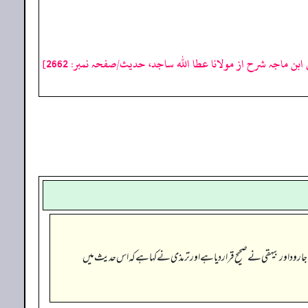
ابن ماجہ شرح از مولانا عطا الله ساجد، حدیث/صفحہ نمبر: 2662]
جارود اور بیہقی نے صحیح قرار دیا ہے اور ترمذی نے کہا ہے کہ اس حدیث میں