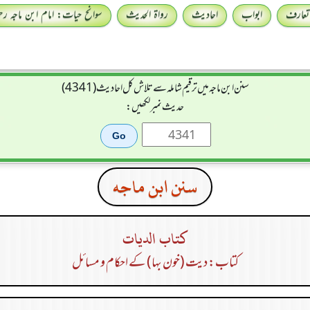
تعارف
ابواب
احادیث
رواۃ الحدیث
سوانح حیات: امام ابن ماجہ رحمہ
سنن ابن ماجہ میں ترقیم شاملہ سے تلاش کل احادیث (4341)
حدیث نمبر لکھیں:
سنن ابن ماجه
كتاب الديات
کتاب: دیت (خون بہا) کے احکام و مسائل