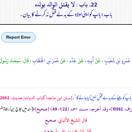
22. باب : لا يقتل الوالد بولده
باب: باپ کو اپنی اولاد کے بدلے قتل نہ کرنے کا بیان۔
Report Error
عَمْرِو بْنِ شُعَيْبٍ
، عَنْ
أَبِيهِ
، عَنْ
جَدِّهِ
، عَنْ
عُمَرَ بْنِ الْخَطَّابِ
، قَالَ: سَمِعْتُ رَسُولَ اللّ
[سنن ابن ماجه/كتاب الديات/حدیث: 2662]
باپ کو بیٹے کے بدلے قتل نہیں کیا جائے گا
“
۔
‏‏‏‏ (سند میں حجاج بن أرط
قال الشيخ الألباني:
صحيح
قال الشيخ زبير على زئي:
ضعيف