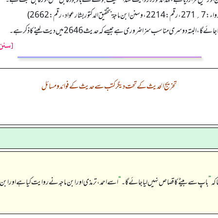
بتہ دوسری مناسب سزا ضروری ہے جیسے کہ حدیث 2646 میں دیت لینے کا ذکر ہے۔
[سنن 
تخریج الحدیث کے تحت دیگر کتب سے حدیث کے فوائد و مسائل
 کہ
”
باپ سے بیٹے کا قصاص نہیں لیا جائے گا۔
“
اسے احمد، ترمذی اور ابن ماجہ نے روایت کیا ہے اور ابن 