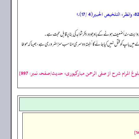
 ہیں کہ آدمی نے جب اپنے بیٹے کو قتل کر دیا تو اس کے بدلے میں باپ کو قتل نہیں کیا جائے گا‘ البتہ دوسری مناسب سزا ضروری ہے، جیسا کہ موطا
لوغ المرام شرح از صفی الرحمن مبارکپوری، حدیث/صفحہ نمبر: 997]