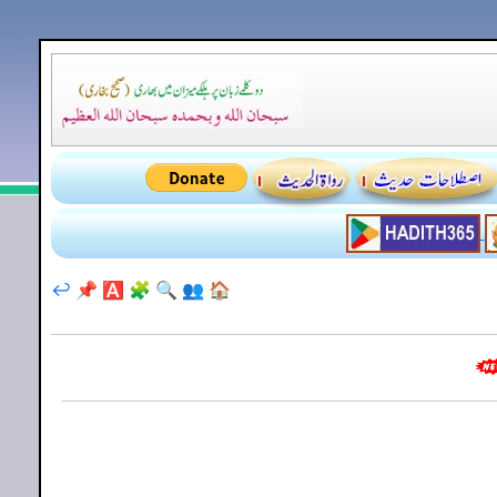
↩️
📌
🅰️
🧩
🔍
👥
🏠