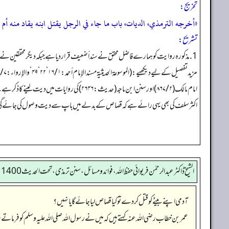
تخریج:
«أخرجه الترمذي، الديات، باب ما جاء في الرجل يقتل ابنه يقاد منه أم لا، حديث:1400، وأحمد:1 /16، 22، وابن ماجه، الديات، حديث:2662، والبيهقي:8 /82، وانظر، 
تشریح:
1. مذکورہ روایت کو ہمارے فاضل محقق نے سنداً ضعیف قرار دیا ہے جبکہ دیگر محققین نے شواہد کی وجہ سے حسن اور صحیح قرار دیا ہے اور انھی کی رائے اقرب الی الصواب معلوم ہوتی ہے‘ لہٰذا مذکورہ روایت سنداً ضعیف ہونے کے باوجود دیگر شواہد کی بنا پر قابل حجت ہے۔
امام مالک (۲ /۸۶۷) اور سنن ابن ماجہ (حدیث: ۲۶۴۶) کی روایات میں دیت لینے کا ذکر ہے۔
اکثر سلف کی بھی یہی رائے ہے کہ قصاص کے بدلے میں باپ سے دیت وصول کی جائے گ
الشیخ ڈاکٹر عبد الرحمٰن فریوائی حفظ اللہ، فوائد و مسائل، سنن ترمذی، تحت الحديث 1400
آدمی اپنے بیٹے کو قتل کر دے تو کیا قصاص لیا جائے گا یا نہیں؟
عمر بن خطاب رضی الله عنہ کہتے ہیں کہ میں نے رسول اللہ صلی اللہ علیہ وسلم کو فرماتے 