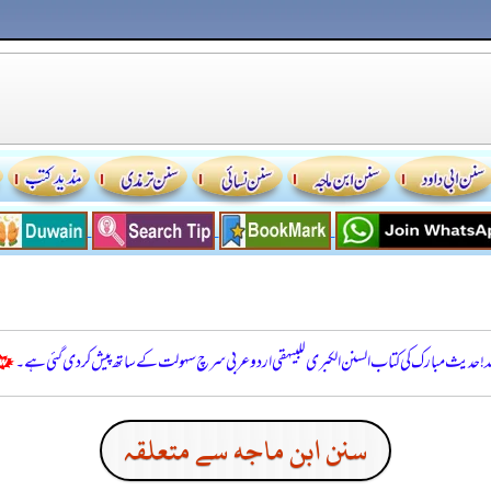
للہ! حدیث مبارک کی کتاب السنن الكبرى للبيهقي اردو عربی سرچ سہولت کے ساتھ پیش کر دی گئی ہے۔
سنن ابن ماجه سے متعلقہ