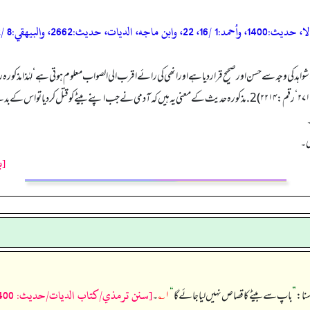
التلخيص الحبير(4 /17).»
مزید تفصیل کے لیے دیکھیے: (الموسوعۃ الحدیثیۃ مسند الإمام أحمد:۱ /۱۶‘ ۲۲‘ ۴۹‘ والإرواء:۷ /۲۷۱‘ رقم:۲۲۱۴) 2.مذکورہ حدیث کے معنی یہ
ی۔
[ب
[سنن ترمذي/كتاب الديات/حدیث: 1400]
سنا:
”
باپ سے بیٹے کا قصاص نہیں لیا جائے گا
“
۱؎
۔