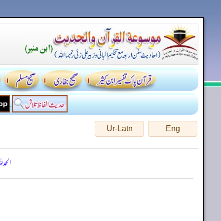
Ur-Latn
Eng
الحمد