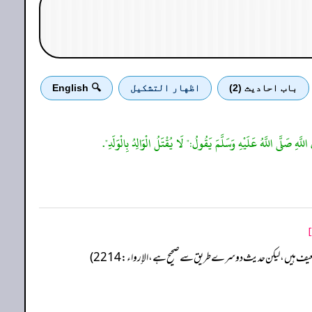
باب احادیث (2)
اظهار التشكيل
🔍 English
َهِ صَلَّى اللَّهُ عَلَيْهِ وَسَلَّمَ يَقُولُ:" لَا يُقْتَلُ الْوَالِدُ بِالْوَلَدِ".
اة ضعیف ہیں، لیکن حدیث دوسرے طریق سے صحیح ہے، ا لإ رواء: 2214)