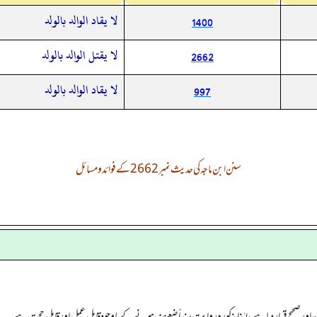
لا يقاد الوالد بالولد
1400
لا يقتل الوالد بالولد
2662
لا يقاد الوالد بالولد
997
سنن ابن ماجہ کی حدیث نمبر 2662 کے فوائد و مسائل
ور صحیح قرار دیا ہے، لہٰذا مذکورہ روایت سنداً ضعیف ہونے کے باوجود قابل عمل اور قابل حجت ہے۔