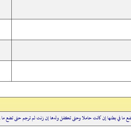
 تضع ما في بطنها إن كانت حاملا وحتى تكفل ولدها إن زنت لم ترجم حتى تضع ما 