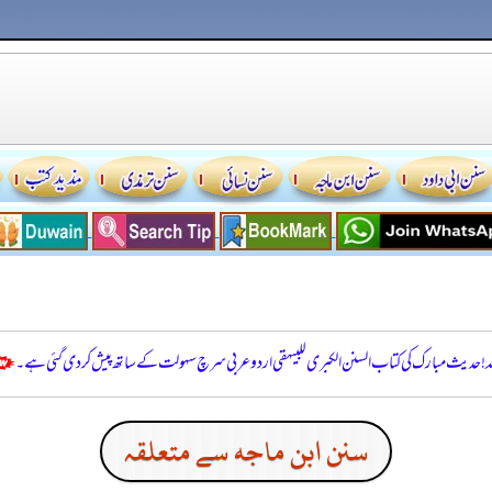
للہ! حدیث مبارک کی کتاب السنن الكبرى للبيهقي اردو عربی سرچ سہولت کے ساتھ پیش کر دی گئی ہے۔
سنن ابن ماجه سے متعلقہ