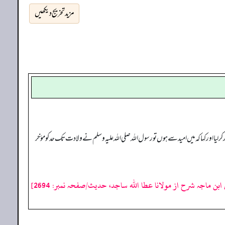
مزید تخریج دیکھیں
 اور کہا کہ میں امید سے ہوں تو رسول اللہ صلی اللہ علیہ وسلم نے ولادت تک حد کو مؤخر
ابن ماجہ شرح از مولانا عطا الله ساجد، حدیث/صفحہ نمبر: 2694]