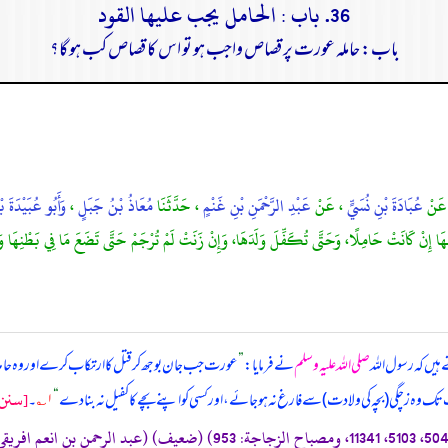
36. باب : الحامل يجب عليها القود
باب: حاملہ عورت پر قصاص واجب ہو تو اس کا قصاص کب ہو گا؟
عَنْ
عُبَادَةَ بْنِ نُسَيٍّ
، عَنْ
عَبْدِ الرَّحْمَنِ بْنِ غَنْمٍ
، حَدَّثَنَا
مُعَاذُ بْنُ جَبَلٍ
،
وَأَبُو عُبَيْدَةَ 
طْنِهَا إِنْ كَانَتْ حَامِلًا، وَحَتَّى تُكَفِّلَ وَلَدَهَا، وَإِنْ زَنَتْ لَمْ تُرْجَمْ حَتَّى تَضَعَ مَا فِي بَطْنِهَا و
 ہیں کہ
رسول اللہ
صلی اللہ علیہ وسلم
نے فرمایا:
”
عورت جب جان بوجھ کر قتل کا ارتکاب کرے اور وہ حاملہ
[سنن 
تک وہ زچگی (بچہ کی ولادت) سے فارغ نہ ہو جائے، اور کسی کو اپنے بچے کا کفیل نہ بنا دے
“
۱؎
۔