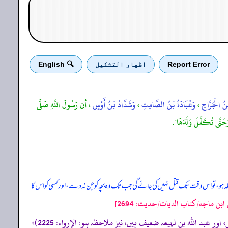
Report Error
اظهار التشكيل
🔍 English
بْنُ الْجَرَّاحِ
،
وَعُبَادَةُ بْنُ الصَّامِتِ
،
وَشَدَّادُ بْنُ أَوْسٍ
، أن رَسُولَ اللَّهِ صَلَّى
َحَتَّى تُكَفِّلَ وَلَدَهَا".
 ہو، تو اس وقت تک قتل نہیں کی جائے گی جب تک وہ بچہ کو جن نہ دے، اور کسی کو اس کا
ابن ماجه/كتاب الديات/حدیث: 2694]