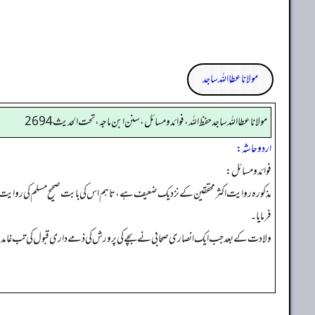
مولانا عطا اللہ ساجد
مولانا عطا الله ساجد حفظ الله، فوائد و مسائل، سنن ابن ماجه، تحت الحديث2694
اردو حاشہ:
فوائد ومسائل:
مذکورہ روایت اکثر محققین کے نزدیک ضعیف ہے، تاہم اس کی بابت صحیح مسلم کی روایت میں مرو
فرمایا۔
ولادت کے بعد جب ایک انصاری صحابی نے بچے کی پرورش کی ذمے داری قبول کی تب غامدیہ رضی الل