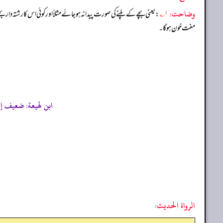
وضاحت:
۱؎
: یعنی بچے کے پلنے کی صورت پیدا نہ ہو جائے مثلاً اور کوئی اس کا رشتہ دار 
مفت خون ہو گا۔
ابن لهيعة: ضعيف إ
الرواة الحديث: