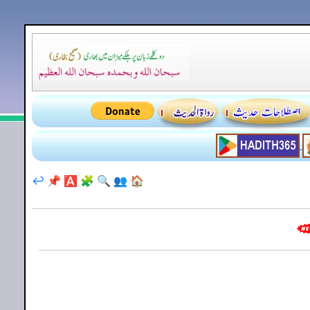
↩️
📌
🅰️
🧩
🔍
👥
🏠