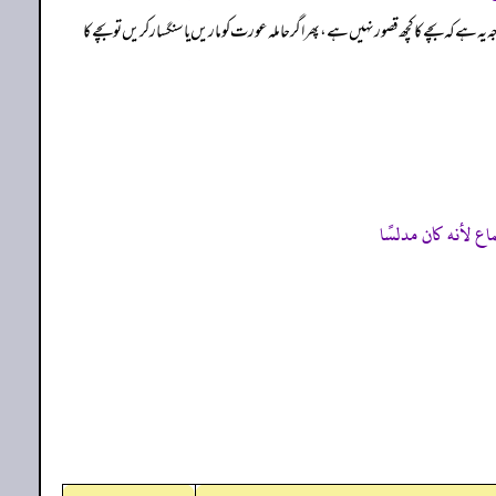
 ہے کہ بچے کا کچھ قصور نہیں ہے، پھر اگر حاملہ عورت کو ماریں یا سنگسار کریں تو بچے کا
 لأنه كان مدلسًا