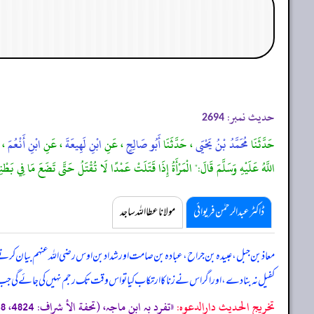
حدیث نمبر:
2694
حَدَّثَنَا
مُحَمَّدُ بْنُ يَحْيَى
، حَدَّثَنَا
أَبُو صَالِحٍ
، عَنِ
ابْنِ لَهِيعَةَ
، عَنِ
ابْنِ أَنْعُمَ
، 
اللَّهُ عَلَيْهِ وَسَلَّمَ قَالَ:" الْمَرْأَةُ إِذَا قَتَلَتْ عَمْدًا لَا تُقْتَلُ حَتَّى تَضَعَ مَا فِي بَ
ڈاکٹر عبدالرحمٰن فریوائی
مولانا عطا اللہ ساجد
معاذ بن جبل، عبیدہ بن جراح، عبادہ بن صامت اور شداد بن اوس رضی اللہ عنہم بیان کرتے
کفیل نہ بنا دے، اور اگر اس نے زنا کا ارتکاب کیا تو اس وقت تک رجم نہیں کی جائے گی جب 
تخریج الحدیث دارالدعوہ:
«تفرد بہ ابن ماجہ، (تحفة الأ شراف: 4824، 5048، 5103، 11341، ومصباح الزجاجة: 953) (ضعیف) (عبد الرحمن بن انعم افریقی، اور عبد اللہ بن لہیعہ ضعیف ہیں، نیز ملاحظہ ہو: الإرواء: 2225)»