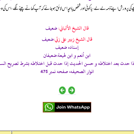
بچے کی پرورش اپنے ذمہ لے لے، یا کوئی اور شخص یا بچہ اس لائق ہو جائے کہ آپ کھانے پینے لگے، اس کی وجہ یہ
قال الشيخ الألباني:
ضعيف
قال الشيخ زبير على زئي:
ضعيف
إسناده ضعيف
ابن أنعم و ابن لهيعة:ضعيفان
ذا حدث بعد اختلاطه و حسن الحديث إذا حدث قبل اختلاطه بشرط تصريح السماع
انوار الصحيفه، صفحه نمبر 475