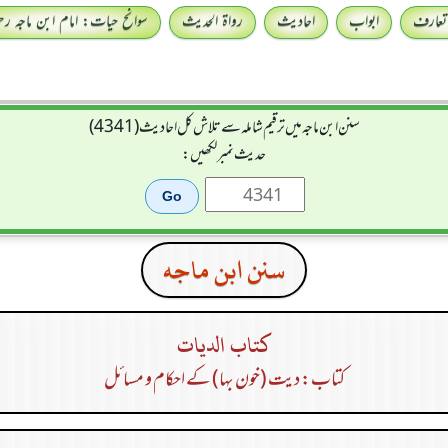
تعارف
ابواب
احادیث
رواۃ الحدیث
سوانح حیات: امام ابن ماجہ رحمہ
سنن ابن ماجہ میں ترقیم شاملہ سے تلاش کل احادیث (4341)
حدیث نمبر لکھیں:
سنن ابن ماجه
كتاب الديات
کتاب: دیت (خون بہا) کے احکام و مسائل