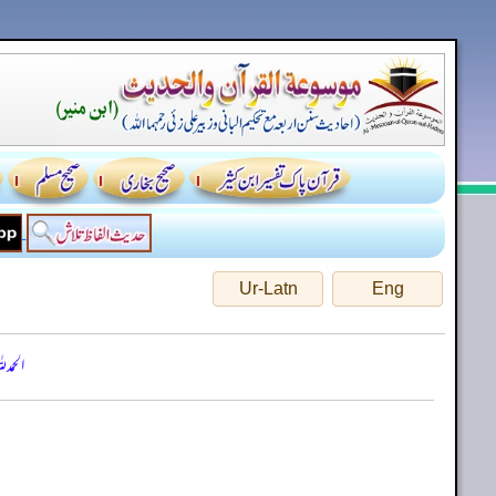
Ur-Latn
Eng
الحمد