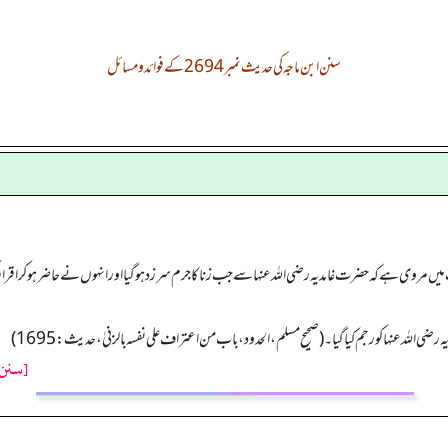
سنن ابن ماجہ کی حدیث نمبر 2694 کے فوائد و مسائل
ی ہے کہ حضرت غامدیہ رضی اللہ عنہا سے جب زنا کا جرم سرزد ہوگیا اورانہوں نے حاضر ہو کر اقرار کر لیا
ہ عنہا کو رجم کیا گیا۔ (صحیح مسلم، الحدود، باب من اعتراف علی نفسه بالزنیٰ، حدیث: 1695)
[سنن 