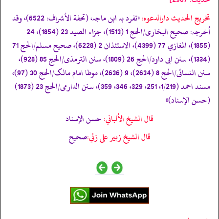
تخریج الحدیث دارالدعوہ:
«تفرد بہ ابن ماجہ، (تحفة الأشراف: 6522)، وقد
أخرجہ: صحیح البخاری/الحج 1 (1513)، جزاء الصید 23 (1854)، 24
(1855)، المغازي 77 (4399)، الاستئذان 2 (6228)، صحیح مسلم/الحج 71
(1334)، سنن ابی داود/الحج 26 (1809)، سنن الترمذی/الحج 85 (928)،
سنن النسائی/الحج 8 (2634)، 9 (2636)، موطا امام مالک/الحج 30 (97)،
مسند احمد (1/219، 251، 329، 346، 359)، سنن الدارمی/الحج 23 (1873)
(حسن الإسناد)»
قال الشيخ الألباني:
حسن الإسناد
قال الشيخ زبير على زئي:
صحيح