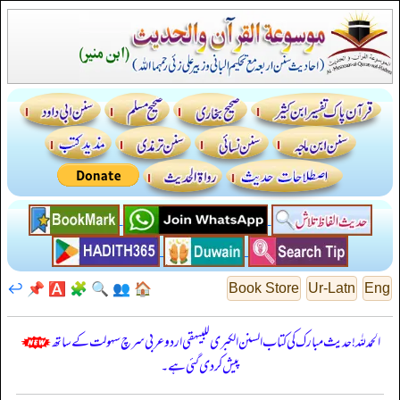
↩️
📌
🅰️
🧩
🔍
👥
🏠
Book Store
Ur-Latn
Eng
الحمدللہ! حدیث مبارک کی کتاب السنن الكبرى للبيهقي اردو عربی سرچ سہولت کے ساتھ
پیش کر دی گئی ہے۔