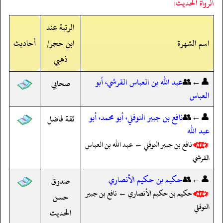
الرواة الحديث:
الرتبة عند
اسم الشهرة
ابن حجر/
أحاديث
ذهبي
👤←👥
عبد الله بن العباس القرشي، أبو
صحابي
العباس
👤←👥
نافع بن جبير النوفلي، أبو محمد، أبو
ثقة فاضل
عبد الله
نافع بن جبير النوفلي ← عبد الله بن العباس
القرشي
👤←👥
حكيم بن حكيم الأنصاري
صدوق
حكيم بن حكيم الأنصاري ← نافع بن جبير
حسن
النوفلي
الحديث