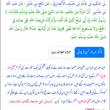
بْنِ حَكِيمِ بْنِ عَبَّادِ بْنِ حُنَيْفٍ الْأَنْصَارِيِّ
، عَنْ
نَافِعِ بْنِ جُبَيْرٍ
، عَنْ
عَبْدِ اللَّهِ
بْنِ عَبَّاسٍ
" أَنَّ امْرَأَةً مِنْ خَثْعَمٍ، جَاءَتِ النَّبِيَّ صَلَّى اللَّهُ عَلَيْهِ وَسَلَّمَ، فَقَالَتْ: يَا
رَسُولَ اللَّهِ، إِنَّ أَبِي شَيْخٌ كَبِيرٌ قَدْ أَفْنَدَ، وَأَدْرَكَتْهُ فَرِيضَةُ اللَّهِ عَلَى عِبَادِهِ فِي
الْحَجِّ، وَلَا يَسْتَطِيعُ أَدَاءَهَا فَهَلْ يُجْزِئُ عَنْهُ أَنْ أُؤَدِّيَهَا عَنْهُ؟، قَالَ رَسُولُ اللَّهِ
صَلَّى اللَّهُ عَلَيْهِ وَسَلَّمَ: نَعَمْ".
ڈاکٹر عبدالرحمٰن فریوائی
مولانا عطا اللہ ساجد
عبداللہ بن عباس رضی اللہ عنہما سے روایت ہے کہ
قبیلہ خثعم کی ایک عورت نبی اکرم
صلی اللہ
علیہ وسلم
کے پاس آئی اور عرض کیا: اللہ کے رسول! میرے والد بہت بوڑھے ہیں، وہ بہت
ناتواں اور ضعیف ہو گئے ہیں، اور اللہ کا بندوں پر عائد کردہ فرض حج ان پر لازم ہو گیا ہے، وہ اس
کو ادا کرنے کی قوت نہیں رکھتے، اگر میں ان کی طرف سے حج ادا کروں تو کیا یہ ان کے لیے کافی ہو
[سنن ابن ماجه/كتاب المناسك/
گا؟ رسول اللہ
صلی اللہ علیہ وسلم
نے فرمایا:
”
ہاں
“
۔
حدیث: 2907]