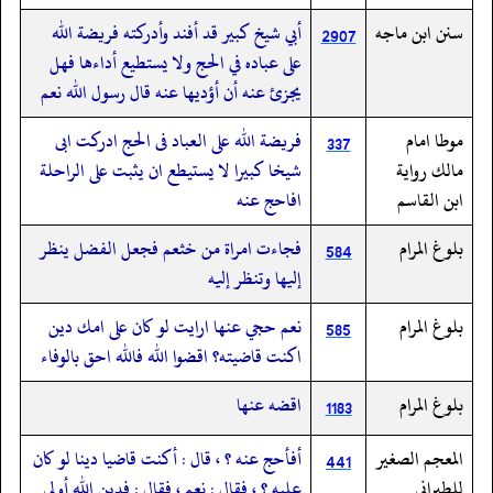
سنن ابن ماجه
أبي شيخ كبير قد أفند وأدركته فريضة الله
2907
على عباده في الحج ولا يستطيع أداءها فهل
يجزئ عنه أن أؤديها عنه قال رسول الله نعم
موطا امام
فريضة الله على العباد فى الحج ادركت ابى
337
مالك رواية
شيخا كبيرا لا يستيطع ان يثبت على الراحلة
ابن القاسم
افاحج عنه
بلوغ المرام
فجاءت امراة من خثعم فجعل الفضل ينظر
584
إليها وتنظر إليه
بلوغ المرام
‏‏‏‏نعم حجي عنها ارايت لو كان على امك دين
585
اكنت قاضيته؟ اقضوا الله فالله احق بالوفاء
بلوغ المرام
اقضه عنها
1183
المعجم الصغير
أفأحج عنه ؟ ، قال : أكنت قاضيا دينا لو كان
441
للطبراني
عليه ؟ ، فقال : نعم ، فقال : فدين الله أولى