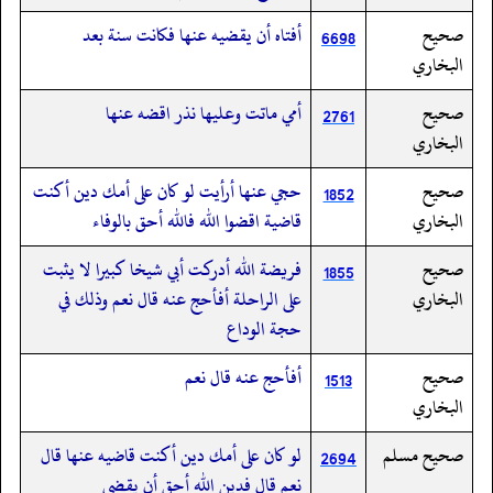
صحيح
أفتاه أن يقضيه عنها فكانت سنة بعد
6698
البخاري
صحيح
أمي ماتت وعليها نذر اقضه عنها
2761
البخاري
صحيح
حجي عنها أرأيت لو كان على أمك دين أكنت
1852
البخاري
قاضية اقضوا الله فالله أحق بالوفاء
صحيح
فريضة الله أدركت أبي شيخا كبيرا لا يثبت
1855
البخاري
على الراحلة أفأحج عنه قال نعم وذلك في
حجة الوداع
صحيح
أفأحج عنه قال نعم
1513
البخاري
صحيح مسلم
لو كان على أمك دين أكنت قاضيه عنها قال
2694
نعم قال فدين الله أحق أن يقضى