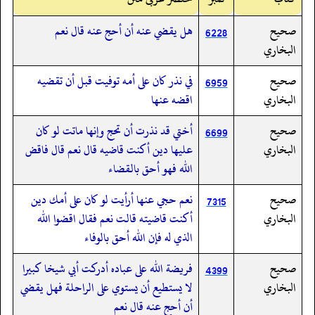
صحيح
هل يقضي عنه أن أحج عنه قال نعم
6228
البخاري
صحيح
في نذر كان على أمه توفيت قبل أن تقضيه
6959
البخاري
اقضه عنها
صحيح
أختي قد نذرت أن تحج وإنها ماتت لو كان
6699
البخاري
عليها دين أكنت قاضيه قال نعم قال فاقض
الله فهو أحق بالقضاء
صحيح
نعم حجي عنها أرأيت لو كان على أمك دين
7315
البخاري
أكنت قاضيته قالت نعم فقال اقضوا الله
الذي له فإن الله أحق بالوفاء
صحيح
فريضة الله على عباده أدركت أبي شيخا كبيرا
4399
البخاري
لا يستطيع أن يستوي على الراحلة فهل يقضي
أن أحج عنه قال نعم