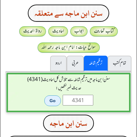
سنن ابن ماجه سے متعلقہ
کتاب تعارف
ابواب
احادیث
رواۃ الحدیث
سوانح حیات: امام ابن ماجہ رحمہ اللہ
تمام کتب
ترقیم شاملہ
عربی
اردو
سنن ابن ماجہ میں ترقیم شاملہ سے تلاش کل احادیث (4341)
حدیث نمبر لکھیں:
سنن ابن ماجه