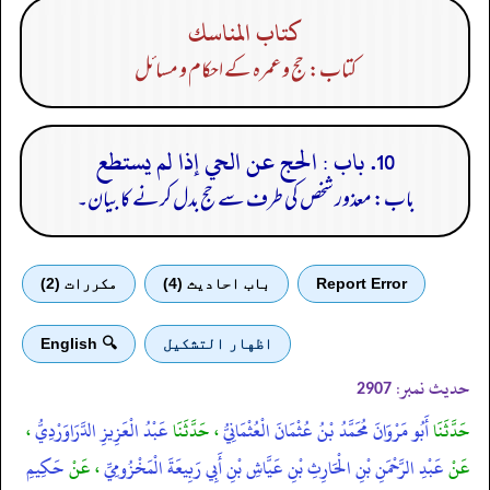
كتاب المناسك
کتاب: حج و عمرہ کے احکام و مسائل
10. باب : الحج عن الحي إذا لم يستطع
باب: معذور شخص کی طرف سے حج بدل کرنے کا بیان۔
Report Error
باب احادیث (4)
مكررات (2)
اظهار التشكيل
🔍 English
حدیث نمبر:
2907
حَدَّثَنَا
أَبُو مَرْوَانَ مُحَمَّدُ بْنُ عُثْمَانَ الْعُثْمَانِيُّ
، حَدَّثَنَا
عَبْدُ الْعَزِيزِ الدَّرَاوَرْدِيُّ
،
عَنْ
عَبْدِ الرَّحْمَنِ بْنِ الْحَارِثِ بْنِ عَيَّاشِ بْنِ أَبِي رَبِيعَةَ الْمَخْزُومِيِّ
، عَنْ
حَكِيمِ