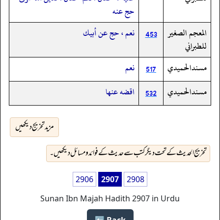
حج عنه
المعجم الصغير
نعم ، حج عن أبيك
453
للطبراني
مسندالحميدي
نعم
517
مسندالحميدي
اقضه عنها
532
مزید تخریج دیکھیں
تخریج الحدیث کے تحت دیگر کتب سے حدیث کے فوائد و مسائل دیکھیں۔
2906
2907
2908
Sunan Ibn Majah Hadith 2907 in Urdu
Back ⬅️