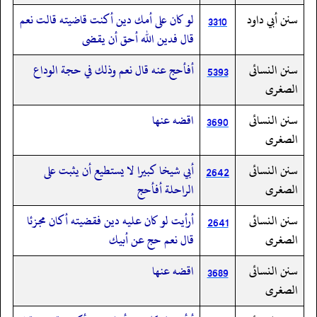
سنن أبي داود
لو كان على أمك دين أكنت قاضيته قالت نعم
3310
قال فدين الله أحق أن يقضى
سنن النسائى
أفأحج عنه قال نعم وذلك في حجة الوداع
5393
الصغرى
سنن النسائى
اقضه عنها
3690
الصغرى
سنن النسائى
أبي شيخا كبيرا لا يستطيع أن يثبت على
2642
الصغرى
الراحلة أفأحج
سنن النسائى
أرأيت لو كان عليه دين فقضيته أكان مجزئا
2641
الصغرى
قال نعم حج عن أبيك
سنن النسائى
اقضه عنها
3689
الصغرى