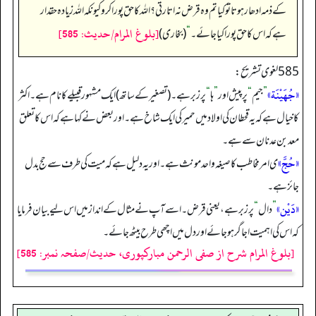
کے ذمہ ادھار ہوتا تو کیا تم وہ قرض نہ اتارتی؟ اللہ کا حق پورا کرو کیونکہ اللہ زیادہ حقدار
[بلوغ المرام/حدیث: 585]
ہے کہ اس کا حق پورا کیا جائے۔
“
(بخاری)
585 لغوی تشریح:
«جُهَيْنَة»
”
جیم
“
پر پیش اور
”
ہا
“
پر زبر ہے۔ (تصغیر کے ساتھ) ایک مشہور قبیلے کا نام ہے۔ اکثر
کا خیال ہے کہ یہ قحطان کی اولاد میں حمیر کی ایک شاخ ہے۔ اور بعض نے کہا ہے کہ اس کا تعلق
معد بن عدنان سے ہے۔
«حُجَّ»
ی امر مخاطب کا صیغہ واحد مونث ہے۔ اور یہ دلیل ہے کہ میت کی طرف سے حج بدل
جائز ہے۔
«دَيْن»
”
دال
“
پر زبر ہے، یعنی قرض۔ اسے آپ نے مثال کے انداز میں اس لیے بیان فرمایا
کہ اس کی اہمیت اجاگر ہو جائے اور دل میں اچھی طرح بیٹھ جائے۔
[بلوغ المرام شرح از صفی الرحمن مبارکپوری، حدیث/صفحہ نمبر: 585]