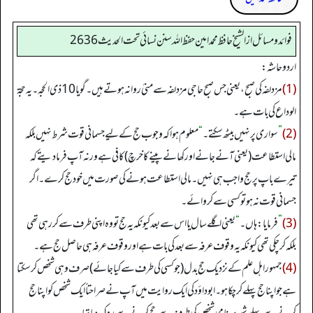
فوائد ومسائل از الشيخ حافظ محمد امين حفظ الله سنن نسائي تحت الحديث2636
اردو حاشہ:
(1)
مزدلفہ کی صبح، یعنی جس صبح حاجی مزدلفہ سے منیٰ روانہ ہوتے ہیں۔ گویا 10 ذی الحجہ۔ یہ حجۃ
الوداع کی بات ہے۔
(2)
”
سواری پر نہیں بیٹھ سکتے۔
“
معلوم ہوا کہ وجوب حج کے لیے جسمانی قوت شرط نہیں بلکہ
مالی استطاعت (یعنی آنے جانے اور کھانے پینے کا خرچ) کافی ہے ورنہ آپ فرما دیتے کہ
تیرے باپ پر حج واجب ہی نہیں۔ مالی استطاعت ہونے کی صورت میں خود حج کرے۔ اگر
جسمانی قوت نہ ہو تو کسی سے کروائے۔
(3)
”
فرمایا: ہاں۔
“
یعنی اگلے سال یا اس سے بعد کیونکہ یہ حج تو وہ اپنی طرف سے کر رہی تھی
بلکہ کر چکی تھی کیونکہ یہ وقوف عرفہ سے بعد کی بات ہے اور وقوف عرفہ ہی حاصل حج ہے۔
(4)
جمہور اہل علم کے نزدیک حج بدل (جو کسی کی طرف سے کیا جائے) صرف وہی شخص کر سکتا
ہے جو اپنا حج پہلے کر چکا ہو۔ ابوداؤد کی ایک روایت میں آپ نے صراحتاً ایک شخص کو اپنا حج