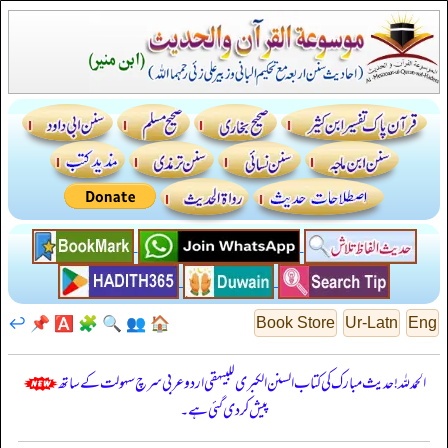
↩️
📌
🅰️
🧩
🔍
👥
🏠
Book Store
Ur-Latn
Eng
الحمدللہ! حدیث مبارک کی کتاب السنن الكبرى للبيهقي اردو عربی سرچ سہولت کے ساتھ
پیش کر دی گئی ہے۔