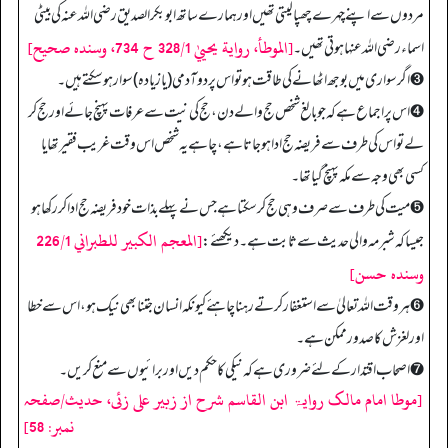
مردوں سے اپنے چہرے چھپا لیتی تھیں اور ہمارے ساتھ ابوبکر الصدیق رضی اللہ عنہ کی بیٹی
[الموطأ، رواية يحييٰ 328/1 ح 734، وسنده صحيح]
اسماء رضی اللہ عنہا ہوتی تھیں۔
➌ اگر سواری میں بوجھ اٹھانے کی طاقت ہو تو اس پر دو آدمی (یا زیاده) سوار ہو سکتے ہیں۔
➍ اس پر اجماع ہے کہ جو بالغ شخص حج والے دن، حج کی نیت سے عرفات پہنچ جائے اور حج کر
لے تو اس کی طرف سے فریضہ حج ادا ہو جاتا ہے، چاہے یہ شخص اس وقت غریب فقیر تھا یا
کسی بھی وجہ سے مکہ پہنچ گیا تھا۔
➎ میت کی طرف سے صرف وہی حج کر سکتا ہے جس نے پہلے بذات خود فریضہ حج ادا کر رکھا ہو
[المعجم الكبير للطبراني 226/1
جیسا کہ شبرمہ والی حدیث سے ثابت ہے۔ دیکھئے:
وسنده حسن]
➏ ہر وقت اللہ تعالیٰ سے استغفار کرتے رہنا چاہئے کیونکہ انسان جتنا بھی نیک ہو، اس سے خطا
اور لغزش کا صدور ممکن ہے۔
➐ اصحاب اقتدار کے لئے ضروری ہے کہ نیکی کا حکم دیں اور برائیوں سے منع کریں۔
[موطا امام مالک روایۃ ابن القاسم شرح از زبیر علی زئی، حدیث/صفحہ
نمبر: 58]