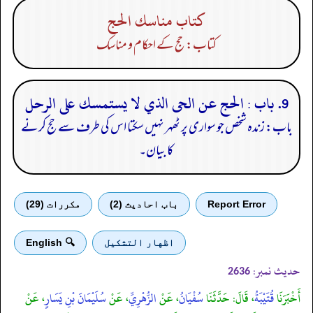
كتاب مناسك الحج
کتاب: حج کے احکام و مناسک
9. باب : الحج عن الحى الذي لا يستمسك على الرحل
باب: زندہ شخص جو سواری پر ٹھہر نہیں سکتا اس کی طرف سے حج کرنے
کا بیان۔
Report Error
باب احادیث (2)
مكررات (29)
اظهار التشكيل
🔍 English
حدیث نمبر:
2636
أَخْبَرَنَا
قُتَيْبَةُ
، قَالَ: حَدَّثَنَا
سُفْيَانُ
، عَنْ
الزُّهْرِيِّ
، عَنْ
سُلَيْمَانَ بْنِ يَسَارٍ
، عَنْ