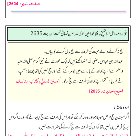
صفحہ نمبر: 2634]
فوائد ومسائل از الشيخ حافظ محمد امين حفظ الله سنن نسائي تحت الحديث2635
حج نہ کرنے والے میت کی طرف سے حج بدل کرنے کا بیان۔
عبداللہ بن عباس رضی الله عنہما کہتے ہیں کہ ایک عورت نے نبی اکرم صلی اللہ علیہ
وسلم سے اپنے والد کے بارے میں جو مر گئے تھے اور حج نہیں کیا تھا پوچھا: آپ
[سنن نسائي/كتاب مناسك
نے فرمایا:
”
تم اپنے والد کی طرف سے حج کر لو۔‏‏‏‏
“
الحج/حدیث: 2635]
اردو حاشہ:
اگر میت پر حج فرض ہو چکا ہو اور وہ نہ کر سکے تو پھر اس کی طرف سے حج کیا جائے گا، ورنہ اگر اس
پر حج فرض ہی نہیں تھا تو اس کی طرف سے حج کرنے کی ضرورت نہیں۔
[سنن نسائی ترجمہ و فوائد از الشیخ حافظ محمد امین حفظ اللہ، حدیث/