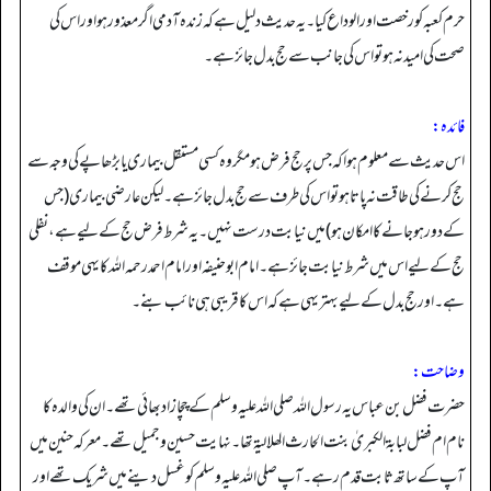
حرم کعبہ کو رخصت اور الوداع کیا۔ یہ حدیث دلیل ہے کہ زندہ آدمی اگر معذور ہو اور اس کی
صحت کی امید نہ ہو تو اس کی جانب سے حج بدل جائز ہے۔
فائدہ:
اس حدیث سے معلوم ہوا کہ جس پر حج فرض ہو مگر وہ کسی مستقل بیماری یا بڑھاپے کی وجہ سے
حج کرنے کی طاقت نہ پاتا ہو تو اس کی طرف سے حج بدل جائز ہے۔ لیکن عارضی بیماری (جس
کے دور ہو جانے کا امکان ہو) میں نیابت درست نہیں۔ یہ شرط فرض حج کے لیے ہے، نفلی
حج کے لیے اس میں شرط نیابت جائز ہے۔ امام ابوحنیفہ اور امام احمد رحمہ اللہ کا یہی موقف
ہے۔ اور حج بدل کے لیے بہتر یہی ہے کہ اس کا قریبی ہی نائب بنے۔
وضاحت:
حضرت فضل بن عباس یہ رسول اللہ صلی اللہ علیہ وسلم کے چچا زاد بھائی تھے۔ ان کی والدہ کا
نام ام فضل لبابۃ الکبریٰ بنت الحارث الھلالیۃ تھا۔ نہایت حسین و جمیل تھے۔ معرکہ حنین میں
آپ کے ساتھ ثابت قدم رہے۔ آپ صلی اللہ علیہ وسلم کو غسل دینے میں شریک تھے اور