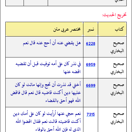
تخريج الحديث:
کتاب
نمبر
مختصر عربی متن
صحيح
هل يقضي عنه أن أحج عنه قال نعم
6228
البخاري
صحيح
في نذر كان على أمه توفيت قبل أن تقضيه
6959
البخاري
اقضه عنها
صحيح
أختي قد نذرت أن تحج وإنها ماتت لو كان
6699
البخاري
عليها دين أكنت قاضيه قال نعم قال فاقض
الله فهو أحق بالقضاء
صحيح
نعم حجي عنها أرأيت لو كان على أمك دين
7315
البخاري
أكنت قاضيته قالت نعم فقال اقضوا الله
الذي له فإن الله أحق بالوفاء