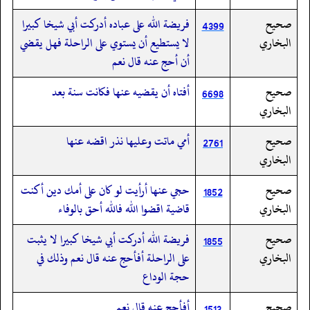
صحيح
فريضة الله على عباده أدركت أبي شيخا كبيرا
4399
البخاري
لا يستطيع أن يستوي على الراحلة فهل يقضي
أن أحج عنه قال نعم
صحيح
أفتاه أن يقضيه عنها فكانت سنة بعد
6698
البخاري
صحيح
أمي ماتت وعليها نذر اقضه عنها
2761
البخاري
صحيح
حجي عنها أرأيت لو كان على أمك دين أكنت
1852
البخاري
قاضية اقضوا الله فالله أحق بالوفاء
صحيح
فريضة الله أدركت أبي شيخا كبيرا لا يثبت
1855
البخاري
على الراحلة أفأحج عنه قال نعم وذلك في
حجة الوداع
صحيح
أفأحج عنه قال نعم
1513