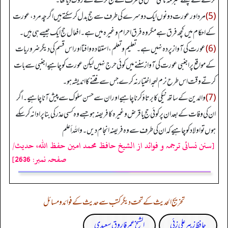
کرنے سے پہلے شبرمہ نامی شخص کی طرف سے حج کرنے سے روک دیا تھا۔
(5)
مرد اور عورت دونوں ایک دوسرے کی طرف سے حج بدل کر سکتے ہیں اگرچہ مرد، عورت
کے احکام میں کچھ فرق ہے مگر وہ فرق احرام وغیرہ میں ہے۔ افعال حج ایک جیسے ہی ہیں۔
(6)
عورت کی آواز پردہ نہیں ہے۔ تعلیم و تعلم، استفادہ وافتا اور اس قسم کی دیگر ضروریات
کے مواقع پر اجنبی عورت کی آواز سننے میں کوئی حرج نہیں لیکن عورت کو چاہیے اجنبی سے بات
کرتے وقت اس طرح نرم لہجہ اختیار نہ کرے جس سے فتنے کا اندیشہ ہو۔
(7)
والدین کے ساتھ نیکی کا برتاؤ کرنا چاہیے اور ان سے حسن سلوک سے پیش آنا چاہیے۔ اگر
ان کی وفات کے بعد ان پر کوئی حج یا قرض وغیرہ کا فریضہ ہو جسے وہ کسی عذر کی بنا پر ادا نہ کر سکے
ہوں تو اولاد کو چاہیے کہ ان کی طرف سے وہ فریضہ انجام دیں۔ واللہ أعلم
[سنن نسائی ترجمہ و فوائد از الشیخ حافظ محمد امین حفظ اللہ، حدیث/
صفحہ نمبر: 2636]
تخریج الحدیث کے تحت دیگر کتب سے حدیث کے فوائد و مسائل
حافظ زبیر علی زئی
الشیخ عمر فاروق سعیدی