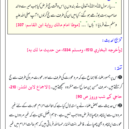
”
... یا رسول اﷲ! اﷲ تعالی نے بندوں پر اس وقت حج فرض کیا جب میرے والد
صاحب بہت بوڑھے ہو گئے، کیا میں ان کی طرف سے حج کر لوں؟ آپ صلی اللہ علیہ
[موطا امام مالك رواية ابن القاسم: 337]
وسلم نے فرمایا:
”
ہاں!
“
...
“
تخریج الحدیث:
[وأخرجه البخاري 1513، ومسلم 1334، من حديث ما لك به]
تفقہ:
➊ اس پر جمہور علماء کا اجماع ہے کہ مرد عورت کی طرف سے اور عورت مرد کی طرف سے حج
[الاجماع لابن المنذر: 210،
کر سکتے ہیں، صرف حسن بن صالح اسے مکروہ سمجھتے ہیں۔
حاجي كے شب وروز ص 90]
➋ اس حدیث سے بعض علماء نے یہ استدلال کیا ہے کہ بحالت احرام عورت کے لئے غیر
مردوں سے اپنا چہرہ چھپانا فرض و واجب نہیں ہے، تاہم افضل یہی ہے کہ غیر مردوں سے
عورت اپنا چہرہ بھی چھپائے۔ فاطمہ بنت المنذ رحمہا الله فرماتی ہیں کہ ہم حالت احرام میں غیر