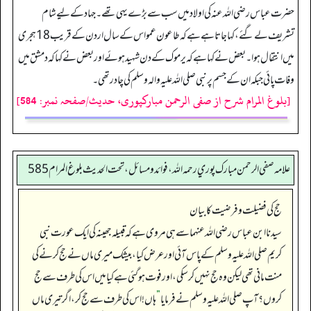
حضرت عباس رضی اللہ عنہ کی اولاد میں سب سے بڑے یہی تھے۔ جہاد کے لیے شام
تشریف لے گئے، کہا جاتا ہے ہے کہ طاعون عمواس کے سال اردن کے قریب 18 ہجری
میں انتقال ہوا۔ بعض نے کہا ہے کہ یرموک کے دن شہید ہوئے اور بعض نے کہا کہ دمشق میں
وفات پائی جبکہ ان کے جسم پر نبی صلی اللہ علیہ والہ وسلم کی چادر تھی۔
[بلوغ المرام شرح از صفی الرحمن مبارکپوری، حدیث/صفحہ نمبر: 584]
علامه صفي الرحمن مبارك پوري رحمه الله، فوائد و مسائل، تحت الحديث بلوغ المرام 585
حج کی فضیلت و فرضیت کا بیان
سیدنا ابن عباس رضی اللہ عنہما سے ہی مروی ہے کہ قبیلہ جھینہ کی ایک عورت نبی
کریم صلی اللہ علیہ وسلم کے پاس آئی اور عرض کیا، بیشک میری ماں نے حج کرنے کی
منت مانی تھی لیکن وہ حج نہیں کر سکی، اور فوت ہو گئی ہے کیا میں اس کی طرف سے حج
کروں؟ آپ صلی اللہ علیہ وسلم نے فرمایا
”
ہاں! اس کی طرف سے حج کر، اگر تیری ماں