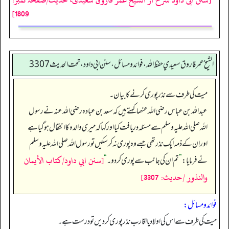
1809]
الشيخ عمر فاروق سعيدي حفظ الله، فوائد و مسائل، سنن ابي داود ، تحت الحديث 3307
میت کی طرف سے نذر پوری کرنے کا بیان۔
عبداللہ بن عباس رضی اللہ عنہما کہتے ہیں کہ سعد بن عبادہ رضی اللہ عنہ نے رسول
اللہ صلی اللہ علیہ وسلم سے مسئلہ دریافت کیا اور کہا کہ میری والدہ کا انتقال ہو گیا ہے
اور ان کے ذمہ ایک نذر تھی جسے وہ پوری نہ کر سکیں تو رسول اللہ صلی اللہ علیہ وسلم
[سنن ابي داود/كتاب الأيمان
نے فرمایا:
”
تم ان کی جانب سے پوری کر دو۔‏‏‏‏
“
والنذور /حدیث: 3307]
فوائد ومسائل:
میت کی طرف سے اس کی اولاد یا اقارب نذر پوری کردیں تو درست ہے۔