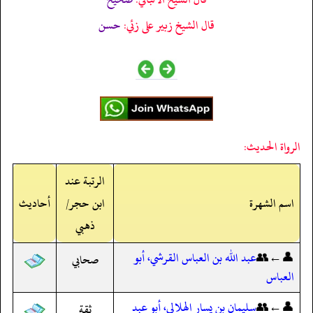
قال الشيخ زبير على زئي:
حسن
الرواة الحديث:
الرتبة عند
اسم الشهرة
ابن حجر/
أحاديث
ذهبي
👤←👥
عبد الله بن العباس القرشي، أبو
صحابي
العباس
👤←👥
سليمان بن يسار الهلالي، أبو عبد
ثقة