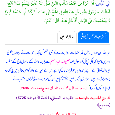
ابْنِ عَبَّاسٍ
، أَنَّ امْرَأَةً مِنْ خَثْعَمَ سَأَلَتِ النَّبِيَّ صَلَّى اللَّهُ عَلَيْهِ وَسَلَّمَ غَدَاةَ جَمْع،
فَقَالَتْ: يَا رَسُولَ اللَّهِ , فَرِيضَةُ اللَّهِ فِي الْحَجِّ عَلَى عِبَادِهِ أَدْرَكَتْ أَبِي شَيْخًا كَبِيرًا
لَا يَسْتَمْسِكُ عَلَى الرَّحْلِ أَفَأَحُجُّ عَنْهُ، قَالَ:" نَعَمْ".
ڈاکٹر عبدالرحمٰن فریوائی
حافظ محمد امین
عبداللہ بن عباس رضی الله عنہما سے روایت ہے کہ
قبیلہ خثعم کی ایک عورت نے مزدلفہ (یعنی
دسویں ذی الحجہ) کی صبح کی کو رسول اللہ
صلی اللہ علیہ وسلم
سے پوچھا: اللہ کے رسول! حج کے سلسلہ
میں اللہ تعالیٰ نے اپنے بندوں پر جو فریضہ عائد کیا ہے اس نے میرے والد کو اس حال میں پایا کہ وہ
بہت بوڑھے ہیں، سواری پر ٹک نہیں سکتے، کیا میں ان کی طرف سے حج کر لوں؟ آپ نے
[سنن نسائي/كتاب مناسك الحج/حدیث: 2636]
فرمایا:
”
ہاں (کر لو)
“
۔
تخریج الحدیث دارالدعوہ:
«تفرد بہ النسائي، (تحفة الأشراف: 5725)
(صحیح)»
قال الشيخ الألباني:
صحيح