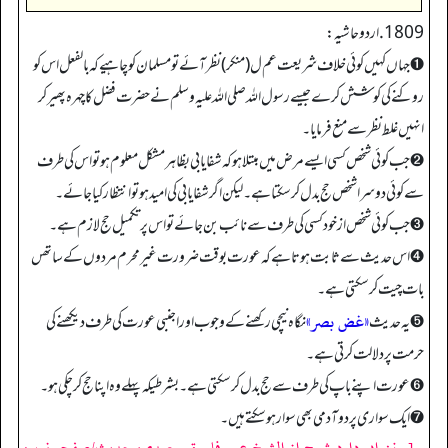
1809. اردو حاشیہ:
➊ جہاں کہیں کوئی خلاف شریعت عم ل(منکر) نظر آئے تو مسلمان کو چاہیے کہ بالفعل اس کو
روکنے کی کوشش کرے جیسے رسول اللہ صلی اللہ علیہ وسلم نے حضرت فضل کا چہرہ پھیر کر
انہیں غلط نظر سے منع فرمایا۔
➋ جب کوئی شخص کسی ایسے مرض میں مبتلا ہوکہ شفا یابی بظاہر مشکل معلوم ہو تو اس کی طرف
سے کوئی دوسرا شخص حج بدل کر سکتا ہے۔ لیکن اگر شفایابی کی امید ہوتو انتظار کیا جائے۔
➌ جب کوئی شخص از خود کسی کی طرف سے نائب بن جائے تو اس پر تکمیل حج لازم ہے۔
➍ اس حدیث سے ثابت ہوتا ہے کہ عورت بوقت ضرورت غیر محرم مردوں کےساتھں
بات چیت کر سکتی ہے۔
«غض بصر»
➎ یہ حدیث
نگاہ نیچی رکھنے کے وجوب اور اجنبی عورت کی طرف دیکھنے کی
حرمت پر دلالت کرتی ہے۔
➏ عورت اپنے باپ کی طرف سے حج بدل کر سکتی ہے۔بشرطیکہ پہلے وہ اپناحج کر چکی ہو۔
➐ ایک سواری پر دو آدمی بھی سوار ہو سکتے ہیں۔
[سنن ابی داود شرح از الشیخ عمر فاروق سعیدی، حدیث/صفحہ نمبر: