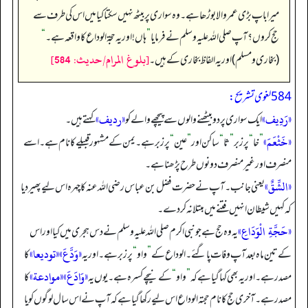
میرا باپ بڑی عمر والا بوڑھا ہے۔ وہ سواری پر بیٹھ نہیں سکتا کیا میں اس کی طرف سے
حج کروں؟ آپ صلی اللہ علیہ وسلم نے فرمایا
”
ہاں! اور یہ حجۃ الوداع کا واقعہ ہے۔
“
[بلوغ المرام/حدیث: 584]
(بخاری و مسلم) اور یہ الفاظ بخاری کے ہیں۔
584 لغوی تشریح:
«رَدِيف»
«رديف»
ایک سواری پر دو بیٹھنے والوں سے پیچھے والے کو
کہتے ہیں۔
«خَثْعَمَ»
”
خا
“
پر زبر
”
ثا
“
ساکن اور
”
عین
“
پر زبر ہے۔ یمن کے مشہور قبیلے کا نام ہے۔ اسے
منصرف اور غیر منصرف دونوں طرح پڑھنا ہے۔
«الشِّقٌ»
یعنی جانب۔ آپ نے حضرت فضل بن عباس رضی اللہ عنہ کا چہرہ اس لیے پھیر دیا
کہ کہیں شیطان انہیں فتنے میں مبتلا نہ کر دے۔
«حَجَّةِ الْوَدَاعِ»
یہ وہ حج ہے جو نبی اکرم صلی اللہ علیہ وسلم نے دس ہجری میں کیا اور اس
«وَدَّعَ»
«توديعا»
کے تین ماہ بعد آپ وفات پاگئے۔ الوداع کے
”
واو
“
پر زبر ہے۔ اور یہ
کا
«وَادَعَ»
«موادعة»
مصدر ہے۔ اور یہ بھی کہا گیا ہے کہ
”
واو
“
کے نیچے کسرہ ہے۔ یوں یہ
کا
مصدر ہے۔ آخری حج کا نام حجتہ الوداع اس لیے رکھا گیا ہے کہ آپ نے اس سال لوگوں کو یا