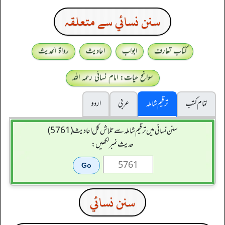
سنن نسائي سے متعلقہ
کتاب تعارف
ابواب
احادیث
رواۃ الحدیث
سوانح حیات: امام نسائی رحمہ اللہ
تمام کتب
ترقیم شاملہ
عربی
اردو
سنن نسائی میں ترقیم شاملہ سے تلاش کل احادیث (5761)
حدیث نمبر لکھیں:
سنن نسائي