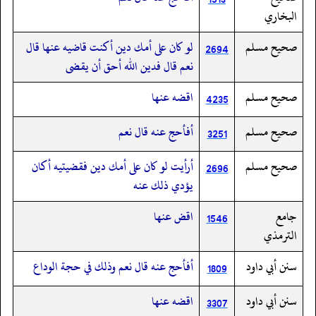
البخاري
صحيح مسلم
لو كان على أمك دين أكنت قاضيه عنها قال
2694
نعم قال فدين الله أحق أن يقضى
صحيح مسلم
اقضه عنها
4235
صحيح مسلم
أفأحج عنه قال نعم
3251
صحيح مسلم
أرأيت لو كان على أمك دين فقضيتيه أكان
2696
يؤدي ذلك عنه
جامع
اقض عنها
1546
الترمذي
سنن أبي داود
أفأحج عنه قال نعم وذلك في حجة الوداع
1809
سنن أبي داود
اقضه عنها
3307