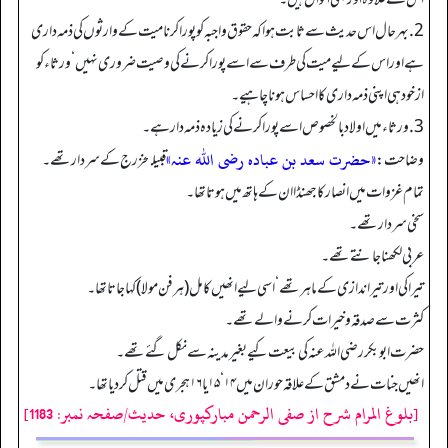
2.بہرحال اس حدیث سے ثابت ہوا کہ حقوق واجبہ کو پورا کرنا میت کے وارثوں کی ذمہ داری
ہے اور اس کے لیے میت کی طرف سے اسے پورا کرنے کی وصیت ضروری نہیں‘ ورثاء کو
ازخود ہی اپنی ذمہ داری کا احساس ہونا چاہیے۔
3. ورثاء میں اولاد بالخصوص اسے پورا کرنے کی زیادہ ذمہ دار ہے۔
«حضرت سعد بن عبادہ رضی اللہ عنہ»
وضاحت:
‏‏‏‏ قبیلۂخزرج کے سردار تھے۔
تمام غزوات میں انصار کا جھنڈا ان کے ہاتھ میں ہوتا تھا۔
سخی سردار تھے۔
عربی لکھنا جانتے تھے۔
تیراکی اور تیر اندازی کے ماہر تھے‘ اسی لیے انھیں کامل (ہر فن مولا) کہا جاتا تھا۔
کثرت سے صدقہ و خیرات کرنے والے تھے۔
حضرت ابوبکر رضی اللہ عنہ کی بیعت کیے بغیر مدینہ سے نکل گئے تھے۔
انھیں جنات نے دمشق کے علاقہ حوران میں ۱۴ ‘ ۱۵ یا ۱۶ ہجری میں قتل کر دیا تھا۔
[بلوغ المرام شرح از صفی الرحمن مبارکپوری، حدیث/صفحہ نمبر: 1183]