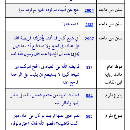
سنن ابن ماجه
حج عن أبيك لم تزده خيرا لم تزده شرا
2904
سنن ابن ماجه
اقضه عنها
2132
سنن ابن ماجه
أبي شيخ كبير قد أفند وأدركته فريضة الله
2907
على عباده في الحج ولا يستطيع أداءها فهل
يجزئ عنه أن أؤديها عنه قال رسول الله نعم
موطا امام
فريضة الله على العباد فى الحج ادركت ابى
337
مالك رواية
شيخا كبيرا لا يستيطع ان يثبت على الراحلة
ابن القاسم
افاحج عنه
بلوغ المرام
فجاءت امراة من خثعم فجعل الفضل ينظر
584
إليها وتنظر إليه
بلوغ المرام
‏‏‏‏نعم حجي عنها ارايت لو كان على امك دين
585
اكنت قاضيته؟ اقضوا الله فالله احق بالوفاء