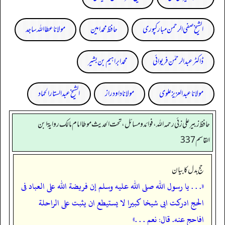
الشیخ صفی الرحمن مبارکپوری
حافظ محمد امین
مولانا عطا اللہ ساجد
ڈاکٹر عبدالرحمٰن فریوائی
محمد ابراہیم بن بشیر
مولانا عبد العزیز علوی
مولانا داود راز
الشیخ عبدالستار الحماد
حافظ زبير على زئي رحمه الله، فوائد و مسائل، تحت الحديث موطا امام مالك رواية ابن
القاسم 337
حج بدل کا بیان
«. . . يا رسول الله صلى الله عليه وسلم إن فريضة الله على العباد فى
الحج ادركت ابى شيخا كبيرا لا يستيطع ان يثبت على الراحلة
افاحج عنه. قال: نعم . . .»