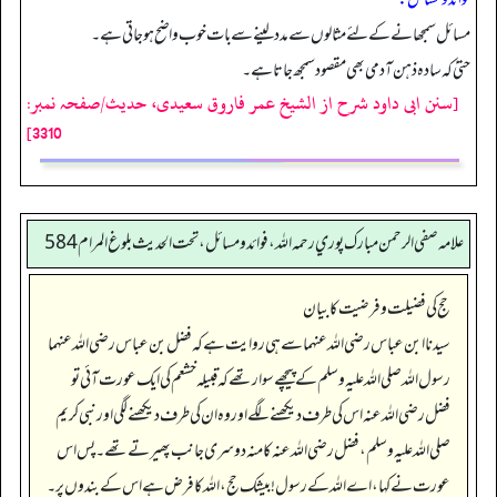
مسائل سمجھانے کےلئے مثالوں سے مدد لینے سے بات خوب واضح ہوجاتی ہے۔
حتیٰ کہ سادہ ذہن آدمی بھی مقصود سمجھ جاتا ہے۔
[سنن ابی داود شرح از الشیخ عمر فاروق سعیدی، حدیث/صفحہ نمبر:
3310]
علامه صفي الرحمن مبارك پوري رحمه الله، فوائد و مسائل، تحت الحديث بلوغ المرام 584
حج کی فضیلت و فرضیت کا بیان
سیدنا ابن عباس رضی اللہ عنہما سے ہی روایت ہے کہ فضل بن عباس رضی اللہ عنہما
رسول اللہ صلی اللہ علیہ وسلم کے پیچھے سوار تھے کہ قبیلہ خشعم کی ایک عورت آئی تو
فضل رضی اللہ عنہ اس کی طرف دیکھنے لگے اور وہ ان کی طرف دیکھنے لگی اور نبی کریم
صلی اللہ علیہ وسلم ، فضل رضی اللہ عنہ کا منہ دوسری جانب پھیرتے تھے۔ پس اس
عورت نے کہا، اے اللہ کے رسول! بیشک حج، اللہ کا فرض ہے اس کے بندوں پر۔