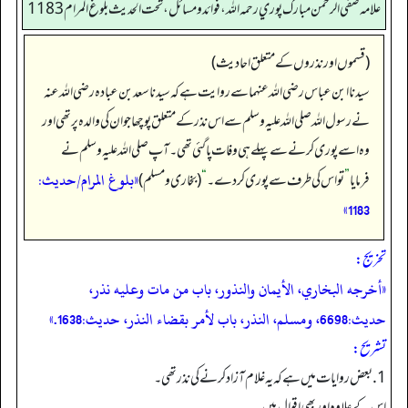
علامه صفي الرحمن مبارك پوري رحمه الله، فوائد و مسائل، تحت الحديث بلوغ المرام 1183
(قسموں اور نذروں کے متعلق احادیث)
سیدنا ابن عباس رضی اللہ عنہما سے روایت ہے کہ سیدنا سعد بن عبادہ رضی اللہ عنہ
نے رسول اللہ صلی اللہ علیہ وسلم سے اس نذر کے متعلق پوچھا جو ان کی والدہ پر تھی اور
وہ اسے پوری کرنے سے پہلے ہی وفات پا گئی تھی۔ آپ صلی اللہ علیہ وسلم نے
«بلوغ المرام/حدیث:
فرمایا
”
تو اس کی طرف سے پوری کر دے۔
“
(بخاری و مسلم)
1183»
تخریج:
«أخرجه البخاري، الأيمان والنذور، باب من مات وعليه نذر،
حديث:6698، ومسلم، النذر، باب لأمر بقضاء النذر، حديث:1638.»
تشریح:
1. بعض روایات میں ہے کہ یہ غلام آزاد کرنے کی نذر تھی۔
اس کے علاوہ اور بھی اقوال ہیں۔