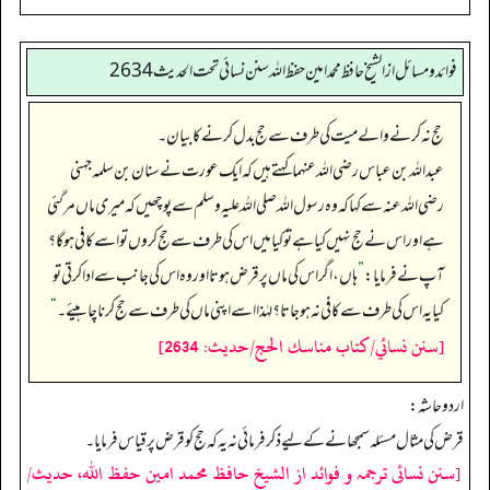
فوائد ومسائل از الشيخ حافظ محمد امين حفظ الله سنن نسائي تحت الحديث2634
حج نہ کرنے والے میت کی طرف سے حج بدل کرنے کا بیان۔
عبداللہ بن عباس رضی الله عنہما کہتے ہیں کہ ایک عورت نے سنان بن سلمہ جہنی
رضی اللہ عنہ سے کہا کہ وہ رسول اللہ صلی اللہ علیہ وسلم سے پوچھیں کہ میری ماں مر گئی
ہے اور اس نے حج نہیں کیا ہے تو کیا میں اس کی طرف سے حج کروں تو اسے کافی ہو گا؟
آپ نے فرمایا:
”
ہاں، اگر اس کی ماں پر قرض ہوتا اور وہ اس کی جانب سے ادا کرتی تو
کیا یہ اس کی طرف سے کافی نہ ہو جاتا؟ لہٰذا اسے اپنی ماں کی طرف سے حج کرنا چاہیئے۔‏‏‏‏
“
[سنن نسائي/كتاب مناسك الحج/حدیث: 2634]
اردو حاشہ:
قرض کی مثال مسئلہ سمجھانے کے لیے ذکر فرمائی نہ یہ کہ حج کو قرض پر قیاس فرمایا۔
[سنن نسائی ترجمہ و فوائد از الشیخ حافظ محمد امین حفظ اللہ، حدیث/