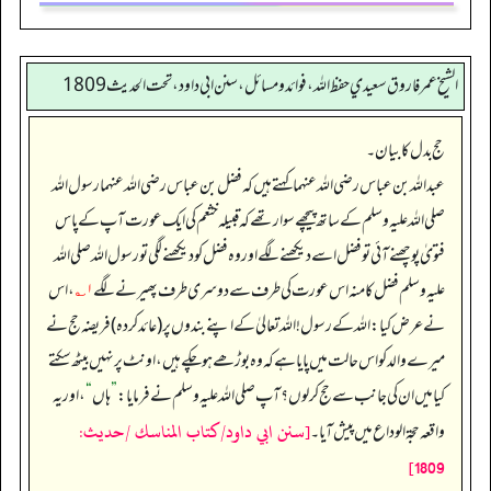
الشيخ عمر فاروق سعيدي حفظ الله، فوائد و مسائل، سنن ابي داود ، تحت الحديث 1809
حج بدل کا بیان۔
عبداللہ بن عباس رضی اللہ عنہما کہتے ہیں کہ فضل بن عباس رضی اللہ عنہما رسول اللہ
صلی اللہ علیہ وسلم کے ساتھ پیچھے سوار تھے کہ قبیلہ خثعم کی ایک عورت آپ کے پاس
فتویٰ پوچھنے آئی تو فضل اسے دیکھنے لگے اور وہ فضل کو دیکھنے لگی تو رسول اللہ صلی اللہ
علیہ وسلم فضل کا منہ اس عورت کی طرف سے دوسری طرف پھیرنے لگے
۱؎
، اس
نے عرض کیا: اللہ کے رسول! اللہ تعالیٰ کے اپنے بندوں پر (عائد کردہ) فریضہ حج نے
میرے والد کو اس حالت میں پایا ہے کہ وہ بوڑھے ہو چکے ہیں، اونٹ پر نہیں بیٹھ سکتے
کیا میں ان کی جانب سے حج کر لوں؟ آپ صلی اللہ علیہ وسلم نے فرمایا:
”
ہاں
“
، اور یہ
[سنن ابي داود/كتاب المناسك /حدیث:
واقعہ حجۃ الوداع میں پیش آیا۔
1809]