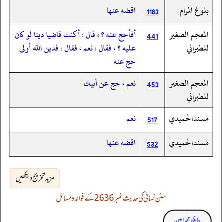
بلوغ المرام
اقضه عنها
1183
المعجم الصغير
أفأحج عنه ؟ ، قال : أكنت قاضيا دينا لو كان
441
للطبراني
عليه ؟ ، فقال : نعم ، فقال : فدين الله أولى
حج عنه
المعجم الصغير
نعم ، حج عن أبيك
453
للطبراني
مسندالحميدي
نعم
517
مسندالحميدي
اقضه عنها
532
مزید تخریج دیکھیں
سنن نسائی کی حدیث نمبر 2636 کے فوائد و مسائل
حافظ محمد امین