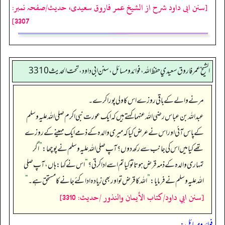
[سنن ابی داود شرح از الشیخ عمر فاروق سعیدی، حدیث/صفحہ نمبر:
3307]
الشيخ عمر فاروق سعيدي حفظ الله، فوائد و مسائل، سنن ابي داود ، تحت الحديث 3310
مرنے والے کے باقی روزے اس کا ولی پورا کرے۔
عبداللہ بن عباس رضی اللہ عنہما کہتے ہیں کہ ایک عورت نبی اکرم صلی اللہ علیہ وسلم
کے پاس آئی اور اس نے عرض کیا کہ میری والدہ کے ذمے ایک مہینے کے روزے
تھے کیا میں اس کی جانب سے رکھ دوں؟ آپ صلی اللہ علیہ وسلم نے پوچھا:
”
اگر
تمہاری والدہ کے ذمہ قرض ہوتا تو کیا تم اسے ادا کرتی؟
“
اس نے کہا: ہاں، آپ صلی
اللہ علیہ وسلم نے فرمایا:
”
اللہ کا قرض تو اور بھی زیادہ ادا کئے جانے کا مستحق ہے۔‏‏‏‏
“
[سنن ابي داود/كتاب الأيمان والنذور /حدیث: 3310]
فوائد ومسائل: