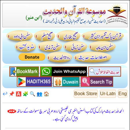
↩️
📌
🅰️
🧩
🔍
👥
🏠
Book Store
Ur-Latn
Eng
الحمدللہ! حدیث مبارک کی کتاب السنن الكبرى للبيهقي اردو عربی سرچ سہولت کے ساتھ
پیش کر دی گئی ہے۔