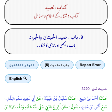
كتاب الصيد
کتاب: شکار کے احکام و مسائل
9. باب : صيد الحيتان والجراد
باب: مچھلی اور ٹڈی کا شکار۔
Report Error
باب احادیث (5)
اظهار التشكيل
🔍 English
حدیث نمبر:
3220
حَدَّثَنَا
أَحْمَدُ بْنُ مَنِيعٍ
، حَدَّثَنَا
سُفْيَانُ بْنُ عُيَيْنَةَ
، عَنْ
أَبِي سَعِيدٍ سَعْدٍ الْبَقَّالِ
،
سَمِعَ
أَنَسَ بْنَ مَالِكٍ
، يَقُولُ:" كُنَّ أَزْوَاجُ النَّبِيِّ صَلَّى اللَّهُ عَلَيْهِ وَسَلَّمَ يَتَهَادَيْنَ