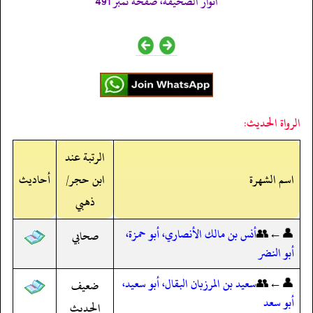
انوار الصحيفه، صفحه نمبر 491
الرواة الحديث:
الرتبة عند
اسم الشهرة
ابن حجر/
أحاديث
ذهبي
👤←👥
أنس بن مالك الأنصاري، أبو حمزة،
صحابي
أبو النضر
👤←👥
سعيد بن المرزبان البقال، أبو سعيد،
ضعيف
أبو سعد
الحديث