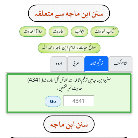
سنن ابن ماجه سے متعلقہ
کتاب تعارف
ابواب
احادیث
رواۃ الحدیث
سوانح حیات: امام ابن ماجہ رحمہ اللہ
تمام کتب
ترقیم شاملہ
عربی
اردو
سنن ابن ماجہ میں ترقیم شاملہ سے تلاش کل احادیث (4341)
حدیث نمبر لکھیں:
سنن ابن ماجه