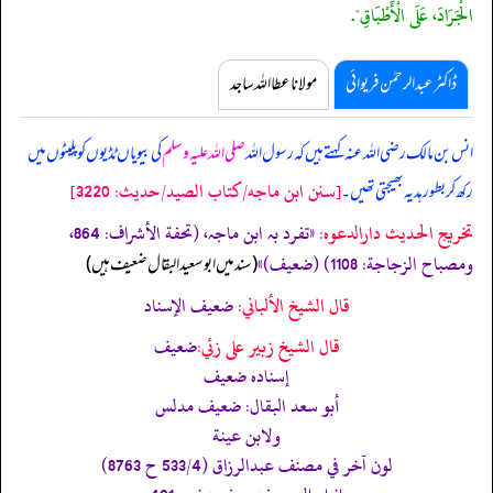
الْجَرَادَ، عَلَى الْأَطْبَاقِ".
ڈاکٹر عبدالرحمٰن فریوائی
مولانا عطا اللہ ساجد
انس بن مالک رضی اللہ عنہ کہتے ہیں کہ
رسول اللہ
صلی اللہ علیہ وسلم
کی بیویاں ٹڈیوں کو پلیٹوں میں
[سنن ابن ماجه/كتاب الصيد/حدیث: 3220]
رکھ کر بطور ہدیہ بھیجتی تھیں۔
تخریج الحدیث دارالدعوہ:
«تفرد بہ ابن ماجہ، (تحفة الأشراف: 864،
ومصباح الزجاجة: 1108) (ضعیف)»
‏‏‏‏ (سند میں ابوسعید البقال ضعیف ہیں)
قال الشيخ الألباني:
ضعيف الإسناد
قال الشيخ زبير على زئي:
ضعيف
إسناده ضعيف
أبو سعد البقال: ضعيف مدلس
ولابن عينة
لون آخر في مصنف عبدالرزاق (533/4 ح 8763)