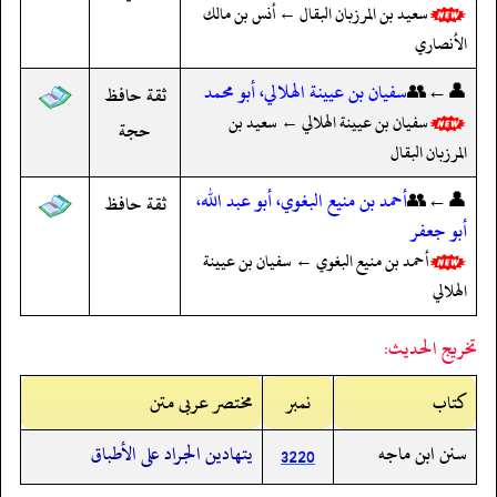
سعيد بن المرزبان البقال ← أنس بن مالك
الأنصاري
👤←👥
سفيان بن عيينة الهلالي، أبو محمد
ثقة حافظ
سفيان بن عيينة الهلالي ← سعيد بن
حجة
المرزبان البقال
👤←👥
أحمد بن منيع البغوي، أبو عبد الله،
ثقة حافظ
أبو جعفر
أحمد بن منيع البغوي ← سفيان بن عيينة
الهلالي
تخريج الحديث:
کتاب
نمبر
مختصر عربی متن
سنن ابن ماجه
يتهادين الجراد على الأطباق
3220