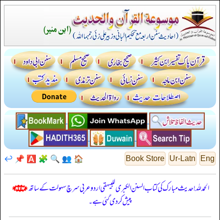
↩️
📌
🅰️
🧩
🔍
👥
🏠
Book Store
Ur-Latn
Eng
الحمدللہ! حدیث مبارک کی کتاب السنن الكبرى للبيهقي اردو عربی سرچ سہولت کے ساتھ
پیش کر دی گئی ہے۔