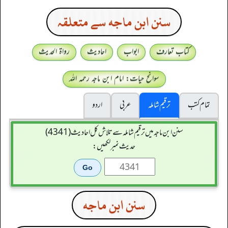
سنن ابن ماجه سے متعلقہ
کتاب تعارف
ابواب
احادیث
رواۃ الحدیث
سوانح حیات: امام ابن ماجہ رحمہ اللہ
تمام کتب
ترقیم شاملہ
عربی
اردو
سنن ابن ماجہ میں ترقیم شاملہ سے تلاش کل احادیث (4341)
حدیث نمبر لکھیں:
سنن ابن ماجه