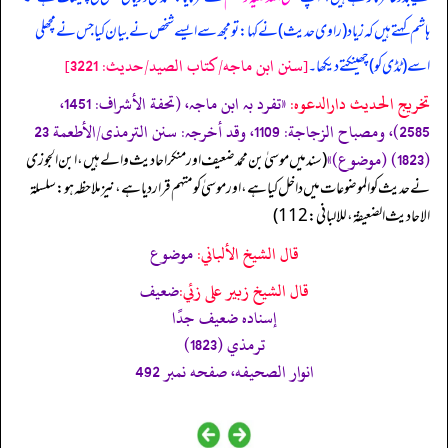
ہاشم کہتے ہیں کہ زیاد (راوی حدیث) نے کہا: تو مجھ سے ایسے شخص نے بیان کیا جس نے مچھلی
[سنن ابن ماجه/كتاب الصيد/حدیث: 3221]
اسے (ٹڈی کو) چھینکتے دیکھا۔
تخریج الحدیث دارالدعوہ:
«تفرد بہ ابن ماجہ، (تحفة الأشراف: 1451،
2585)، ومصباح الزجاجة: 1109، وقد أخرجہ: سنن الترمذی/الأطعمة 23
(1823) (موضوع)»
‏‏‏‏ (سند میں موسیٰ بن محمد ضعیف اور منکر احادیث والے ہیں، ابن الجوز ی
نے حدیث کو الموضوعات میں داخل کیا ہے، اور موسیٰ کو متہم قرار دیا ہے، نیز ملاحظہ ہو: سلسلة
الاحادیث الضعیفة، للالبانی: 112)
قال الشيخ الألباني:
موضوع
قال الشيخ زبير على زئي:
ضعيف
إسناده ضعيف جدًا
ترمذي (1823)
انوار الصحيفه، صفحه نمبر 492