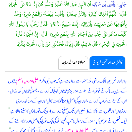
جَابِرٍ
،
وَأَنَسِ بْنِ مَالِكٍ
أن النَّبِيَّ صَلَّى اللَّهُ عَلَيْهِ وَسَلَّمَ كَانَ إِذَا دَعَا عَلَى الْجَرَادِ،
قَالَ:" اللَّهُمَّ أَهْلِكْ كِبَارَهُ، وَاقْتُلْ صِغَارَهُ، وَأَفْسِدْ بَيْضَهُ، وَاقْطَعْ دَابِرَهُ، وَخُذْ
بِأَفْوَاهِهَا عَنْ مَعَايِشِنَا وَأَرْزَاقِنَا، إِنَّكَ سَمِيعُ الدُّعَاءِ"، فَقَالَ رَجُلٌ: يَا رَسُولَ اللَّهِ،
كَيْفَ تَدْعُو عَلَى جُنْدٍ مِنْ أَجْنَادِ اللَّهِ، بِقَطْعِ دَابِرهِ؟، قَالَ:" إِنَّ الْجَرَادَ نَثْرَةُ
الْحُوتِ فِي الْبَحْرِ"، قَالَ هَاشِمٌ: قَالَ زِيَادٌ: فَحَدَّثَنِي مَنْ رَأَى الْحُوتَ يَنْثُرُهُ.
ڈاکٹر عبدالرحمٰن فریوائی
مولانا عطا اللہ ساجد
جابر اور انس بن مالک رضی اللہ عنہما سے روایت ہے کہ
جب نبی اکرم
صلی اللہ علیہ وسلم
ٹڈیوں
کے لیے بد دعا کرتے تو فرماتے: اے اللہ! بڑی ٹڈیوں کو ہلاک کر دے، چھوٹی ٹڈیوں کو مار ڈال،
ان کے انڈے خراب کر دے، اور ان کی اصل (جڑ) کو کاٹ ڈال اور ان کے منہ کو ہماری
روزیوں اور غلوں سے پکڑ لے (انہیں ان تک پہنچنے نہ دے)، بیشک تو دعاؤں کا سننے والا ہے
“
ایک شخص نے عرض کیا: اللہ کے رسول! آپ کیسے اللہ کی ایک فوج کی اصل اور جڑ کاٹنے کے
لیے بد دعا فرما رہے ہیں؟ آپ
صلی اللہ علیہ وسلم
نے فرمایا:
”
ٹڈی دریا کی مچھلی کی چھینک ہے
“
۔