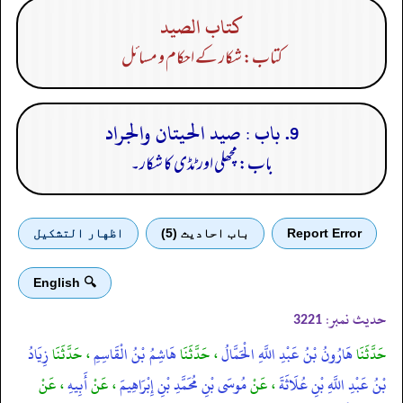
كتاب الصيد
کتاب: شکار کے احکام و مسائل
9. باب : صيد الحيتان والجراد
باب: مچھلی اور ٹڈی کا شکار۔
Report Error
باب احادیث (5)
اظهار التشكيل
🔍 English
حدیث نمبر:
3221
حَدَّثَنَا
هَارُونُ بْنُ عَبْدِ اللَّهِ الْحَمَّالُ
، حَدَّثَنَا
هَاشِمُ بْنُ الْقَاسِمِ
، حَدَّثَنَا
زِيَادُ
بْنُ عَبْدِ اللَّهِ بْنِ عُلَاثَةَ
، عَنْ
مُوسَى بْنِ مُحَمَّدِ بْنِ إِبْرَاهِيمَ
، عَنْ
أَبِيهِ
، عَنْ