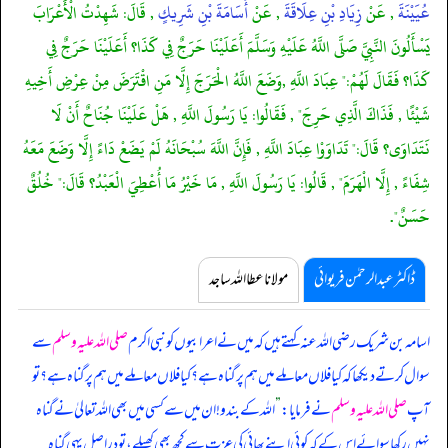
عُيَيْنَةَ
, عَنْ
زِيَادِ بْنِ عِلَاقَةَ
, عَنْ
أُسَامَةَ بْنِ شَرِيكٍ
, قَالَ: شَهِدْتُ الْأَعْرَابَ
يَسْأَلُونَ النَّبِيَّ صَلَّى اللَّهُ عَلَيْهِ وَسَلَّمَ أَعَلَيْنَا حَرَجٌ فِي كَذَا؟ أَعَلَيْنَا حَرَجٌ فِي
كَذَا؟ فَقَالَ لَهُمْ:" عِبَادَ اللَّهِ ,وَضَعَ اللَّهُ الْحَرَجَ إِلَّا مَنِ اقْتَرَضَ مِنْ عِرْضِ أَخِيهِ
شَيْئًا , فَذَاكَ الَّذِي حَرِجَ" , فَقَالُوا: يَا رَسُولَ اللَّهِ , هَلْ عَلَيْنَا جُنَاحٌ أَنْ لَا
نَتَدَاوَى؟ قَالَ:" تَدَاوَوْا عِبَادَ اللَّهِ , فَإِنَّ اللَّهَ سُبْحَانَهُ لَمْ يَضَعْ دَاءً إِلَّا وَضَعَ مَعَهُ
شِفَاءً , إِلَّا الْهَرَمَ" , قَالُوا: يَا رَسُولَ اللَّهِ , مَا خَيْرُ مَا أُعْطِيَ الْعَبْدُ؟ قَالَ:" خُلُقٌ
حَسَنٌ".
ڈاکٹر عبدالرحمٰن فریوائی
مولانا عطا اللہ ساجد
اسامہ بن شریک رضی اللہ عنہ کہتے ہیں کہ
میں نے اعرابیوں کو نبی اکرم
صلی اللہ علیہ وسلم
سے
سوال کرتے دیکھا کہ کیا فلاں معاملے میں ہم پر گناہ ہے؟ کیا فلاں معاملے میں ہم پر گناہ ہے؟ تو
آپ
صلی اللہ علیہ وسلم
نے فرمایا:
”
اللہ کے بندو! ان میں سے کسی میں بھی اللہ تعالیٰ نے گناہ
نہیں رکھا سوائے اس کے کہ کوئی اپنے بھائی کی عزت سے کچھ بھی کھیلے، تو دراصل یہی گناہ