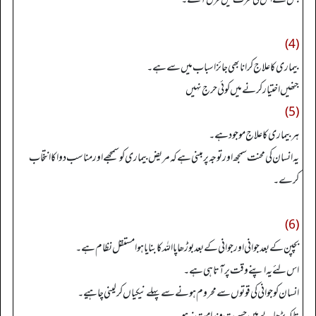
(4)
بیماری کا علاج کرانا بھی جائز اسباب میں سے ہے۔
جنھیں اختیار کرنے میں کوئی حرج نہیں
(5)
ہر بیماری کا علاج موجو د ہے۔
یہ انسان کی محنت سمجھ اور توجہ پر مبنی ہے کہ مریض بیماری کوسمجھے اور مناسب دوا کاانتخاب
کرے۔
(6)
بچپن کے بعد جوانی اور جوانی کے بعد بوڑھاپا اللہ کا بنایا ہوا مستقل نظام ہے۔
اس لئے یہ اپنے وقت پر آتا ہی ہے۔
انسان کو جوانی کی قوتوں سے محروم ہونے سے پہلے نیکیاں کرلینی چاہیے۔
تاکہ بڑھاپے میں حسرت وندامت نہ ہو۔