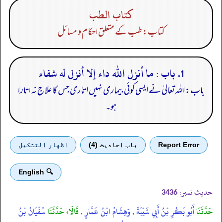
كتاب الطب
کتاب: طب کے متعلق احکام و مسائل
1. باب : ما أنزل الله داء إلا أنزل له شفاء
باب: اللہ تعالیٰ نے ایسی کوئی بیماری نہیں اتاری جس کا علاج نہ اتارا
ہو۔
Report Error
باب احادیث (4)
اظهار التشكيل
🔍 English
حدیث نمبر:
3436
حَدَّثَنَا
أَبُو بَكْرِ بْنُ أَبِي شَيْبَةَ
,
وَهِشَامُ ابْنُ عَمَّارٍ
, قَالَا، حَدَّثَنَا
سُفْيَانُ بْنُ