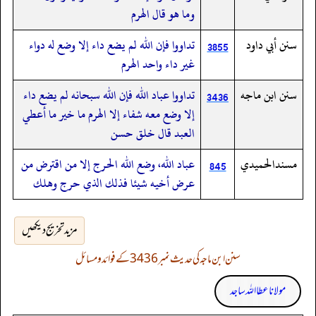
وما هو قال الهرم
سنن أبي داود
تداووا فإن الله لم يضع داء إلا وضع له دواء
3855
غير داء واحد الهرم
سنن ابن ماجه
تداووا عباد الله فإن الله سبحانه لم يضع داء
3436
إلا وضع معه شفاء إلا الهرم ما خير ما أعطي
العبد قال خلق حسن
مسندالحميدي
عباد الله، وضع الله الحرج إلا من اقترض من
845
عرض أخيه شيئا فذلك الذي حرج وهلك
مزید تخریج دیکھیں
سنن ابن ماجہ کی حدیث نمبر 3436 کے فوائد و مسائل
مولانا عطا اللہ ساجد