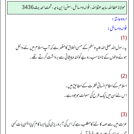
مولانا عطا الله ساجد حفظ الله، فوائد و مسائل، سنن ابن ماجه، تحت الحديث3436
اردو حاشہ:
فوائد و مسائل:
(1)
یہ رسول اللہ صلی اللہ علیہ وسلم کے حسن اخلاق کا مظہر ہے کہ آپ اسلام میں نئے داخل
ہونے والوں کے نامناسب رویے کو خندہ پیشانی سے برداشت کرتے تھے۔
(2)
اسلام کے احکام انسانی فطرت کے مطابق ہیں۔
اس لئے ان میں ایک طرح کی سہولت موجود ہے۔
(3)
عزت میں سے حصہ کاٹنے کامطلب ہے کہ اس کی آبرو ریزی کی یا ایسا کام کیا یا ایسی بات کہی
جس سے اس کی عزت میں فرق آئے۔