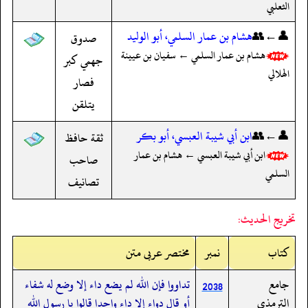
الثعلبي
👤←👥
هشام بن عمار السلمي، أبو الوليد
صدوق
هشام بن عمار السلمي ← سفيان بن عيينة
جهمي كبر
الهلالي
فصار
يتلقن
👤←👥
ابن أبي شيبة العبسي، أبو بكر
ثقة حافظ
ابن أبي شيبة العبسي ← هشام بن عمار
صاحب
السلمي
تصانيف
تخريج الحديث:
کتاب
نمبر
مختصر عربی متن
جامع
تداووا فإن الله لم يضع داء إلا وضع له شفاء
2038
الترمذي
أو قال دواء إلا داء واحدا قالوا يا رسول الله