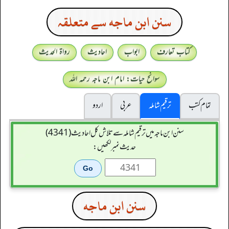
سنن ابن ماجه سے متعلقہ
کتاب تعارف
ابواب
احادیث
رواۃ الحدیث
سوانح حیات: امام ابن ماجہ رحمہ اللہ
تمام کتب
ترقیم شاملہ
عربی
اردو
سنن ابن ماجہ میں ترقیم شاملہ سے تلاش کل احادیث (4341)
حدیث نمبر لکھیں:
سنن ابن ماجه