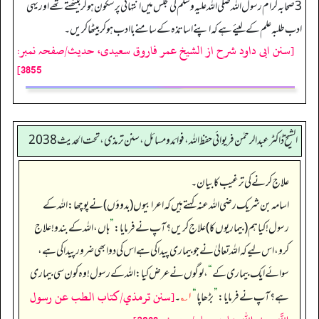
3 صحابہ کرام رسول اللہ صلی اللہ علیہ وسلم کی مجلس میں انتہائی پر سکون ہو کر بیٹھتے تھے اور یہی
ادب طلبہ علم کے لیئے ہے کہ اپنے اساتذہ کے سامنے باادب ہو کر بیٹھا کریں۔
[سنن ابی داود شرح از الشیخ عمر فاروق سعیدی، حدیث/صفحہ نمبر:
3855]
الشیخ ڈاکٹر عبد الرحمٰن فریوائی حفظ اللہ، فوائد و مسائل، سنن ترمذی، تحت الحديث 2038
علاج کرنے کی ترغیب کا بیان۔
اسامہ بن شریک رضی الله عنہ کہتے ہیں کہ اعرابیوں (بدوؤں) نے پوچھا: اللہ کے
رسول! کیا ہم (بیماریوں کا) علاج کریں؟ آپ نے فرمایا:
”
ہاں، اللہ کے بندو! علاج
کرو، اس لیے کہ اللہ تعالیٰ نے جو بیماری پیدا کی ہے اس کی دوا بھی ضرور پیدا کی ہے،
سوائے ایک بیماری کے
“
، لوگوں نے عرض کیا: اللہ کے رسول! وہ کون سی بیماری
[سنن ترمذي/كتاب الطب عن رسول
ہے؟ آپ نے فرمایا:
”
بڑھاپا
“
۱؎
۔