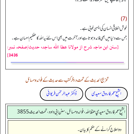
(7)
خوش اخلاقی انسان کی ایسی خوبی ہے۔
جس سے دنیا میں بھی فائدہ ہوتا ہے اور آخرت میں بھی اس لئے یہ اللہ کاعظیم احسان ہے۔
[سنن ابن ماجہ شرح از مولانا عطا الله ساجد، حدیث/صفحہ نمبر:
3436]
تخریج الحدیث کے تحت دیگر کتب سے حدیث کے فوائد و مسائل
الشیخ عمر فاروق سعیدی
ڈاکٹر عبدالرحمٰن فریوائی
الشيخ عمر فاروق سعيدي حفظ الله، فوائد و مسائل، سنن ابي داود ، تحت الحديث 3855
دوا علاج کرانے کے حکم کا بیان۔