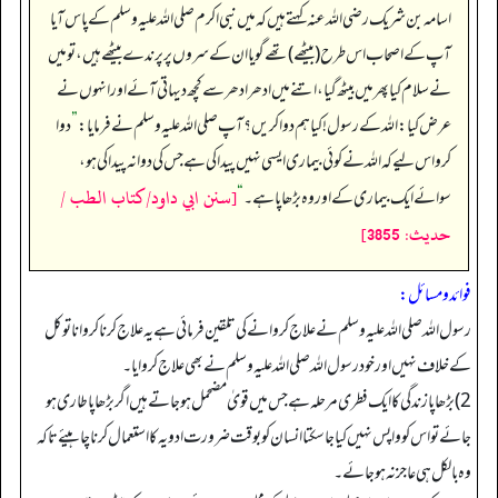
اسامہ بن شریک رضی اللہ عنہ کہتے ہیں کہ میں نبی اکرم صلی اللہ علیہ وسلم کے پاس آیا
آپ کے اصحاب اس طرح (بیٹھے) تھے گویا ان کے سروں پر پرندے بیٹھے ہیں، تو میں
نے سلام کیا پھر میں بیٹھ گیا، اتنے میں ادھر ادھر سے کچھ دیہاتی آئے اور انہوں نے
عرض کیا: اللہ کے رسول! کیا ہم دوا کریں؟ آپ صلی اللہ علیہ وسلم نے فرمایا:
”
دوا
کرو اس لیے کہ اللہ نے کوئی بیماری ایسی نہیں پیدا کی ہے جس کی دوا نہ پیدا کی ہو،
[سنن ابي داود/كتاب الطب /
سوائے ایک بیماری کے اور وہ بڑھاپا ہے۔‏‏‏‏
“
حدیث: 3855]
فوائد ومسائل:
رسول اللہ صلی اللہ علیہ وسلم نے علاج کروانے کی تلقین فرمائی ہے یہ علاج کرنا کروانا توکل
کے خلاف نہیں اورخود رسول اللہ صلی اللہ علیہ وسلم نے بھی علاج کروایا۔
2) بڑھاپا زندگی کا ایک فطری مرحلہ ہے جس میں قویٰ مضحمل ہو جاتے ہیں ا گر بڑھاپا طاری ہو
جائے تواس کو واپس نہیں کیا جا سکتا انسان کو بوقت ضرورت ادویہ کا استعمال کرنا چاہیئے تا کہ
وہ بالکل ہی عاجز نہ ہو جائے۔