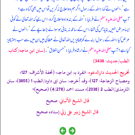
ہے
“
، انہوں نے کہا: اللہ کے رسول! اگر ہم دوا علاج نہ کریں تو اس میں بھی گناہ ہے؟
آپ
صلی اللہ علیہ وسلم
نے فرمایا:
”
اللہ کے بندو! دوا علاج کرو، اس لیے کہ اللہ تعالیٰ نے کوئی
ایسا مرض نہیں بنایا جس کی شفاء اس کے ساتھ نہ بنائی ہو سوائے بڑھاپے کے
“
، انہوں نے
عرض کیا: اللہ کے رسول! بندے کو جو چیزیں اللہ تعالیٰ نے عطا کی ہیں ان میں سے سب بہتر چیز
[سنن ابن ماجه/كتاب
کیا ہے؟ آپ
صلی اللہ علیہ وسلم
نے ارشاد فرمایا:
”
حسن اخلاق
“
۔
الطب/حدیث: 3436]
تخریج الحدیث دارالدعوہ:
«تفرد بہ ابن ماجہ، (تحفة الأشراف: 127،
ومصباح الزجاجة: 127)، وقد أخرجہ: سنن ابی داود/الطب 1 (3855)، سنن
الترمذی/الطب 2 (2038)، مسند احمد (4/278) (صحیح)»
قال الشيخ الألباني:
صحيح
قال الشيخ زبير على زئي:
إسناده صحيح