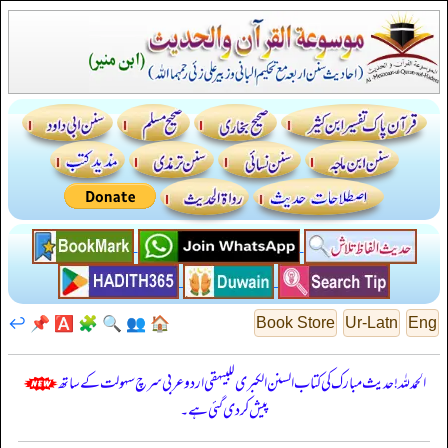
↩️
📌
🅰️
🧩
🔍
👥
🏠
Book Store
Ur-Latn
Eng
الحمدللہ! حدیث مبارک کی کتاب السنن الكبرى للبيهقي اردو عربی سرچ سہولت کے ساتھ
پیش کر دی گئی ہے۔