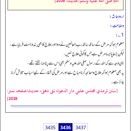
اللَّهِ صلى الله عليه وسلم/حدیث: 2038]
اردو حاشہ:
وضاحت:
1؎:
معلوم ہواکہ مرض کے ساتھ ساتھ رب العالمین نے دوا اور علاج کا بھی بندوبست فرمایا ہے،
لیکن بڑھاپا ایسا مرض ہے جس کا کوئی علاج نہیں،
یہی وجہ ہے کہ اللہ کے رسول صلی اللہ علیہ وسلم بھی اس سے پناہ مانگتے تھے،
یہ بھی معلوم ہواکہ علاج ومعالجہ کرنا مباح ہے اور مرض کی شفاء کے لیے اسباب تلاش کرنا
جائز ہے۔
[سنن ترمذي مجلس علمي دار الدعوة، نئى دهلى، حدیث/صفحہ نمبر:
2038]
3435
3436
3437