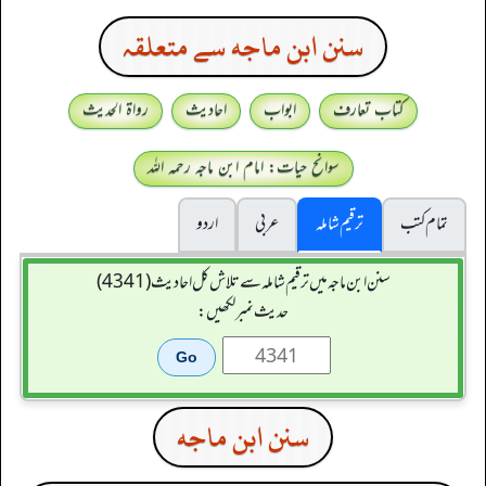
سنن ابن ماجه سے متعلقہ
کتاب تعارف
ابواب
احادیث
رواۃ الحدیث
سوانح حیات: امام ابن ماجہ رحمہ اللہ
تمام کتب
ترقیم شاملہ
عربی
اردو
سنن ابن ماجہ میں ترقیم شاملہ سے تلاش کل احادیث (4341)
حدیث نمبر لکھیں:
سنن ابن ماجه