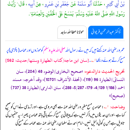
بْنُ أَبِي كَثِيرٍ
، حَدَّثَنَا
أَبُو سَلَمَةَ
عَنْ
جَعْفَرِ بْنِ عَمْرِو
، عِنْ
أَبِيِه
، قَالَ:" رَأَيْتُ
رَسُولَ اللَّهِ صَلَّى اللَّهُ عَلَيْهِ وَسَلَّمَ" يَمْسَحُ عَلَى الْخُفَّيْنِ وَالْعِمَامَةِ".
ڈاکٹر عبدالرحمٰن فریوائی
مولانا عطا اللہ ساجد
عمرو رضی اللہ عنہ کہتے ہیں کہ
میں نے رسول اللہ
صلی اللہ علیہ وسلم
کو موزوں اور عمامہ (پگڑی) پر
[سنن ابن ماجه/كتاب الطهارة وسننها/حدیث: 562]
مسح کرتے ہوئے دیکھا
۱؎
۔
تخریج الحدیث دارالدعوہ:
«‏‏‏‏صحیح البخاری/الوضوء 48 (204)، سنن
النسائی/الطہارة 96 (119)، (تحفة الأشراف: 10701)، وقد أخرجہ: مسند
احمد (1/186ٔ 4/139، 179، 5/287، 288)، سنن الدارمی/الطہارة 38 (737)
(صحیح)»
وضاحت:
۱؎
: عمامہ پر مسح مغیرہ رضی اللہ عنہ سے بھی مروی ہے، اور ترمذی نے اس کو صحیح
کہا ہے، اور ان حدیثوں میں ذکر نہیں ہے کہ پیشانی پر مسح کر کے باقی ہاتھ عمامہ پر پھیرا، یہ حنفیوں کی
تاویل ہے جس پر کوئی دلیل نہیں، امام احمد نے سلمان رضی اللہ عنہ سے عمامہ کے مسح کی