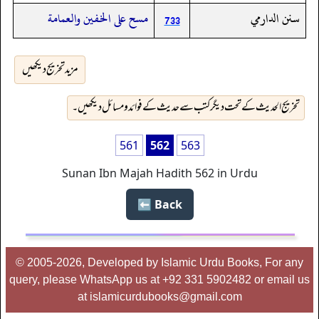
سنن الدارمي
مسح على الخفين والعمامة
733
مزید تخریج دیکھیں
تخریج الحدیث کے تحت دیگر کتب سے حدیث کے فوائد و مسائل دیکھیں۔
561
562
563
Sunan Ibn Majah Hadith 562 in Urdu
Back ⬅️
© 2005-2026, Developed by Islamic Urdu Books, For any
query, please WhatsApp us at +92 331 5902482 or email us
at islamicurdubooks@gmail.com