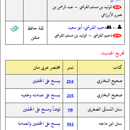
الوليد بن مسلم القرشي ← عبد الرحمن بن
عمرو الأوزاعي
👤←👥
دحيم القرشي، أبو سعيد
ثقة حافظ
دحيم القرشي ← الوليد بن مسلم القرشي
متقن
تخريج الحديث:
کتاب
نمبر
مختصر عربی متن
صحيح البخاري
يمسح على الخفين
204
صحيح البخاري
يمسح على عمامته وخفيه
205
سنن النسائى الصغرى
توضأ ومسح على الخفين
119
سنن ابن ماجه
يمسح على الخفين والعمامة
562