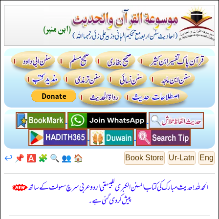
↩️
📌
🅰️
🧩
🔍
👥
🏠
Book Store
Ur-Latn
Eng
الحمدللہ! حدیث مبارک کی کتاب السنن الكبرى للبيهقي اردو عربی سرچ سہولت کے ساتھ
پیش کر دی گئی ہے۔