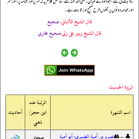
روایت کی ہے، ابوداؤد نے ثوبان رضی اللہ عنہ سے، حاصل کلام یہ کہ سر پر اور عمامہ پر، اور سر
اور عمامہ دونوں پر تینوں طرح صحیح اور ثابت ہے۔
قال الشيخ الألباني:
صحيح
قال الشيخ زبير على زئي:
صحيح بخاري
الرواة الحديث:
الرتبة عند
اسم الشهرة
ابن حجر/
أحاديث
ذهبي
👤←👥
عمرو بن أمية الضمري، أبو أمية
صحابي