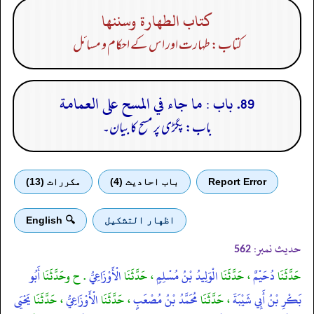
كتاب الطهارة وسننها
کتاب: طہارت اور اس کے احکام و مسائل
89. باب : ما جاء في المسح على العمامة
باب: پگڑی پر مسح کا بیان۔
Report Error
باب احادیث (4)
مكررات (13)
اظهار التشكيل
🔍 English
حدیث نمبر:
562
حَدَّثَنَا
دُحَيْمٌ
، حَدَّثَنَا
الْوَلِيدُ بْنُ مُسْلِمٍ
، حَدَّثَنَا
الْأَوْزَاعِيُّ
. ح وحَدَّثَنَا
أَبُو
بَكْرِ بْنُ أَبِي شَيْبَةَ
، حَدَّثَنَا
مُحَمَّدُ بْنُ مُصْعَبٍ
، حَدَّثَنَا
الْأَوْزَاعِيُّ
، حَدَّثَنَا
يَحْيَى