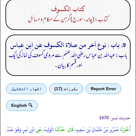
كتاب الكسوف
کتاب: (چاند، سورج) گرہن کے احکام و مسائل
9. باب : نوع آخر من صلاة الكسوف عن ابن عباس
باب: عبداللہ بن عباس رضی اللہ عنہم سے مروی کسوف کی نماز کی ایک
اور قسم کا بیان۔
Report Error
مكررات (17)
اظهار التشكيل
🔍 English
حدیث نمبر:
1470
أَخْبَرَنَا
عَمْرُو بْنُ عُثْمَانَ بْنِ سَعِيدٍ
، قال: حَدَّثَنَا
الْوَلِيدُ
، عَنِ
ابْنِ نَمِرٍ وَهُوَ عَبْدُ