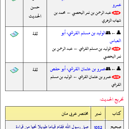
عمرو
حسن
عبد الرحمن بن نمر اليحصبي ← محمد بن
الحديث
شهاب الزهري
👤←👥
الوليد بن مسلم القرشي، أبو
ثقة
العباس
الوليد بن مسلم القرشي ← عبد الرحمن بن
نمر اليحصبي
👤←👥
عمرو بن عثمان القرشي، أبو حفص
ثقة
عمرو بن عثمان القرشي ← الوليد بن مسلم
القرشي
تخريج الحديث:
کتاب
نمبر
مختصر عربی متن
صحيح
صلى رسول الله فقام قياما طويلا نحوا من قراءة
1052