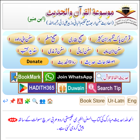
↩️
📌
🅰️
🧩
🔍
👥
🏠
Book Store
Ur-Latn
Eng
الحمدللہ! حدیث مبارک کی کتاب السنن الكبرى للبيهقي اردو عربی سرچ سہولت کے ساتھ
پیش کر دی گئی ہے۔