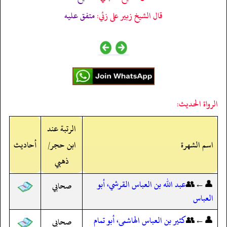
قال الشيخ زبير على زئي:
متفق عليه
الرواة الحديث:
الرتبة عند
اسم الشهرة
ابن حجر/
أحاديث
ذهبي
👤←👥
عبد الله بن العباس القرشي، أبو
صحابي
العباس
👤←👥
كثير بن العباس الهاشمي، أبو تمام
صحابي