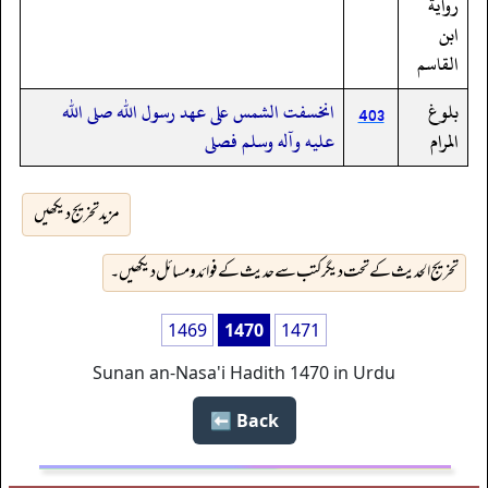
رواية
ابن
القاسم
بلوغ
انخسفت الشمس على عهد رسول الله صلى الله
403
المرام
عليه وآله وسلم فصلى
مزید تخریج دیکھیں
تخریج الحدیث کے تحت دیگر کتب سے حدیث کے فوائد و مسائل دیکھیں۔
1469
1470
1471
Sunan an-Nasa'i Hadith 1470 in Urdu
Back ⬅️