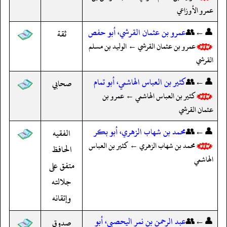
عمرو الأوزاعي
👤←👥
عمرو بن عثمان القرشي، أبو حفص
ثقة
عمرو بن عثمان القرشي ← الوليد بن مسلم
القرشي
👤←👥
كثير بن العباس الهاشمي، أبو تمام
صحابي
كثير بن العباس الهاشمي ← عمرو بن
عثمان القرشي
👤←👥
محمد بن شهاب الزهري، أبو بكر
الفقيه
محمد بن شهاب الزهري ← كثير بن العباس
الحافظ
الهاشمي
متفق على
جلالته
وإتقانه
👤←👥
عبد الرحمن بن نمر اليحصبي، أبو
صدوق