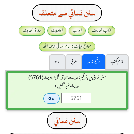
سنن نسائي سے متعلقہ
کتاب تعارف
ابواب
احادیث
رواۃ الحدیث
سوانح حیات: امام نسائی رحمہ اللہ
تمام کتب
ترقیم شاملہ
عربی
اردو
سنن نسائی میں ترقیم شاملہ سے تلاش کل احادیث (5761)
حدیث نمبر لکھیں:
سنن نسائي