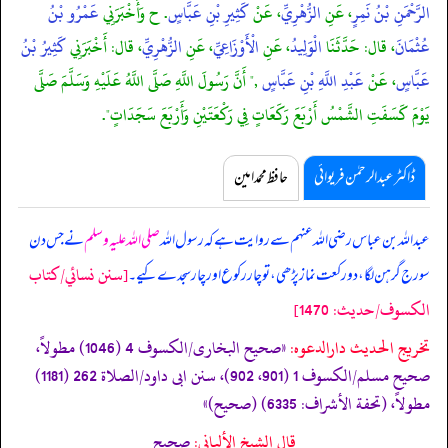
الرَّحْمَنِ بْنُ نَمِرٍ
، عَنِ
الزُّهْرِيِّ
، عَنْ
كَثِيرِ بْنِ عَبَّاسٍ
. ح وَأَخْبَرَنِي
عَمْرُو بْنُ
عُثْمَانَ
، قال: حَدَّثَنَا
الْوَلِيدُ
، عَنِ
الْأَوْزَاعِيِّ
، عَنِ
الزُّهْرِيِّ
، قال: أَخْبَرَنِي
كَثِيرُ بْنُ
عَبَّاسٍ
، عَنْ
عَبْدِ اللَّهِ بْنِ عَبَّاسٍ
," أَنَّ رَسُولَ اللَّهِ صَلَّى اللَّهُ عَلَيْهِ وَسَلَّمَ صَلَّى
يَوْمَ كَسَفَتِ الشَّمْسُ أَرْبَعَ رَكَعَاتٍ فِي رَكْعَتَيْنِ وَأَرْبَعَ سَجَدَاتٍ".
ڈاکٹر عبدالرحمٰن فریوائی
حافظ محمد امین
عبداللہ بن عباس رضی اللہ عنہم سے روایت ہے کہ
رسول اللہ
صلی اللہ علیہ وسلم
نے جس دن
[سنن نسائي/كتاب
سورج گرہن لگا، دو رکعت نماز پڑھی، تو چار رکوع اور چار سجدے کیے۔
الكسوف/حدیث: 1470]
تخریج الحدیث دارالدعوہ:
«صحیح البخاری/الکسوف 4 (1046) مطولاً،
صحیح مسلم/الکسوف 1 (901، 902)، سنن ابی داود/الصلاة 262 (1181)
مطولاً، (تحفة الأشراف: 6335) (صحیح)»
قال الشيخ الألباني:
صحيح