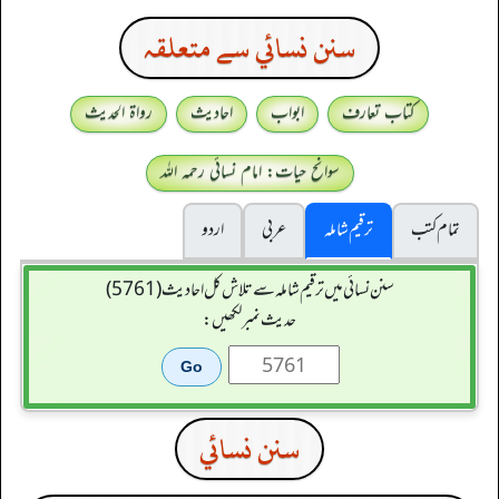
سنن نسائي سے متعلقہ
کتاب تعارف
ابواب
احادیث
رواۃ الحدیث
سوانح حیات: امام نسائی رحمہ اللہ
تمام کتب
ترقیم شاملہ
عربی
اردو
سنن نسائی میں ترقیم شاملہ سے تلاش کل احادیث (5761)
حدیث نمبر لکھیں:
سنن نسائي