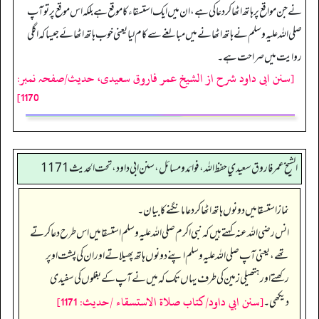
نے جن مواقع پر ہاتھ اٹھا کر دعا کی ہے، ان میں ایک استسقاء کا موقع ہے بلکہ اس موقع پر تو آپ
صلی اللہ علیہ وسلم نے ہاتھ اٹھانے میں مبالغے سے کام لیا یعنی خوب ہاتھ اٹھائے جیسا کہ اگلی
روایت میں صراحت ہے۔
[سنن ابی داود شرح از الشیخ عمر فاروق سعیدی، حدیث/صفحہ نمبر:
1170]
الشيخ عمر فاروق سعيدي حفظ الله، فوائد و مسائل، سنن ابي داود ، تحت الحديث 1171
نماز استسقا میں دونوں ہاتھ اٹھا کر دعا مانگنے کا بیان۔
انس رضی اللہ عنہ کہتے ہیں کہ نبی اکرم صلی اللہ علیہ وسلم استسقا میں اس طرح دعا کرتے
تھے، یعنی آپ صلی اللہ علیہ وسلم اپنے دونوں ہاتھ پھیلاتے اور ان کی پشت اوپر
رکھتے اور ہتھیلی زمین کی طرف یہاں تک کہ میں نے آپ کے بغلوں کی سفیدی
[سنن ابي داود/كتاب صلاة الاستسقاء /حدیث: 1171]
دیکھی۔