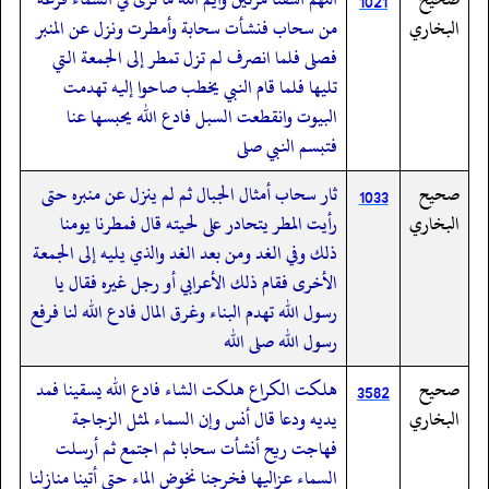
1021
البخاري
من سحاب فنشأت سحابة وأمطرت ونزل عن المنبر
فصلى فلما انصرف لم تزل تمطر إلى الجمعة التي
تليها فلما قام النبي يخطب صاحوا إليه تهدمت
البيوت وانقطعت السبل فادع الله يحبسها عنا
فتبسم النبي صلى
صحيح
ثار سحاب أمثال الجبال ثم لم ينزل عن منبره حتى
1033
البخاري
رأيت المطر يتحادر على لحيته قال فمطرنا يومنا
ذلك وفي الغد ومن بعد الغد والذي يليه إلى الجمعة
الأخرى فقام ذلك الأعرابي أو رجل غيره فقال يا
رسول الله تهدم البناء وغرق المال فادع الله لنا فرفع
رسول الله صلى الله
صحيح
هلكت الكراع هلكت الشاء فادع الله يسقينا فمد
3582
البخاري
يديه ودعا قال أنس وإن السماء لمثل الزجاجة
فهاجت ريح أنشأت سحابا ثم اجتمع ثم أرسلت
السماء عزاليها فخرجنا نخوض الماء حتى أتينا منازلنا