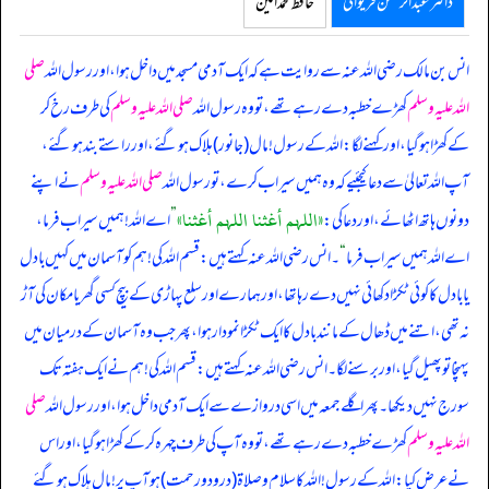
ڈاکٹر عبدالرحمٰن فریوائی
حافظ محمد امین
انس بن مالک رضی اللہ عنہ سے روایت ہے کہ
ایک آدمی مسجد میں داخل ہوا، اور رسول اللہ
صلی
اللہ علیہ وسلم
کھڑے خطبہ دے رہے تھے، تو وہ رسول اللہ
صلی اللہ علیہ وسلم
کی طرف رخ کر
کے کھڑا ہو گیا، اور کہنے لگا: اللہ کے رسول! مال (جانور) ہلاک ہو گئے، اور راستے بند ہو گئے،
آپ اللہ تعالیٰ سے دعا کیجئیے کہ وہ ہمیں سیراب کرے، تو رسول اللہ
صلی اللہ علیہ وسلم
نے اپنے
«اللہم أغثنا اللہم أغثنا»
دونوں ہاتھ اٹھائے، اور دعا کی:
”
اے اللہ! ہمیں سیراب فرما،
اے اللہ ہمیں سیراب فرما
“
۔ انس رضی اللہ عنہ کہتے ہیں: قسم اللہ کی! ہم کو آسمان میں کہیں بادل
یا بادل کا کوئی ٹکڑا دکھائی نہیں دے رہا تھا، اور ہمارے اور سلع پہاڑی کے بیچ کسی گھر یا مکان کی آڑ
نہ تھی، اتنے میں ڈھال کے مانند بادل کا ایک ٹکڑا نمودار ہوا، پھر جب وہ آسمان کے درمیان میں
پہنچا تو پھیل گیا، اور برسنے لگا۔ انس رضی اللہ عنہ کہتے ہیں: قسم اللہ کی! ہم نے ایک ہفتہ تک
سورج نہیں دیکھا۔ پھر اگلے جمعہ میں اسی دروازے سے ایک آدمی داخل ہوا، اور رسول اللہ
صلی
اللہ علیہ وسلم
کھڑے خطبہ دے رہے تھے، تو وہ آپ کی طرف چہرہ کر کے کھڑا ہو گیا، اور اس
نے عرض کیا: اللہ کے رسول! اللہ کا سلام و صلاۃ (درود و رحمت) ہو آپ پر! مال ہلاک ہو گئے