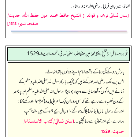
الفاظ سے بیان فرمایا۔ رضی اللہ عنہ وارضاء۔
[سنن نسائی ترجمہ و فوائد از الشیخ حافظ محمد امین حفظ اللہ، حدیث/
صفحہ نمبر: 1518]
فوائد ومسائل از الشيخ حافظ محمد امين حفظ الله، سنن نسائي، تحت الحديث 1529
بارش روکنے کی دعا کے وقت امام اپنے دونوں ہاتھ اٹھائے۔
انس بن مالک رضی اللہ عنہ کہتے ہیں کہ (ایک بار) رسول اللہ صلی اللہ علیہ وسلم کے
زمانے میں لوگوں کو قحط سالی سے دو چار ہونا پڑا، رسول اللہ صلی اللہ علیہ وسلم منبر پر جمعہ
کے دن خطبہ دے رہے تھے کہ اسی دوران ایک اعرابی (بدو) کھڑا ہوا، اور کہنے لگا:
اللہ کے رسول! مال (جانور) ہلاک ہو گئے، اور بال بچے بھوکے ہیں، لہٰذا آپ
[سنن نسائي/كتاب الاستسقاء/
ہمارے لیے اللہ تعالیٰ سے دعا کیجئیے ...
حدیث: 1529]