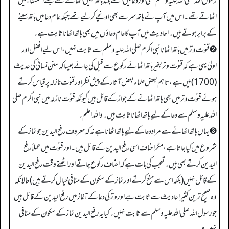
رسول اللہ صلی اللہ علیہ وسلم کسی اور دعا میں اتنے بلند ہاتھ نہیں اٹھاتے تھے جتنے استسقا ء میں
اٹھاتے تھے۔ اس میں آپ نے ہاتھ سر سے بھی اونچے کرلیے تھے جبکہ عام دعا میں ہاتھ سینے
کے برابر ہوتے ہیں۔ احادیث میں آپ کا عام دعاؤں میں بھی ہاتھ اٹھانا ثابت ہے۔
➋ قنوت وتر میں ہاتھ اٹھانا نبی اکرم صلی اللہ علیہ وسلم سے ثابت نہیں، اس لیے افضل اور
اولیٰ یہی ہے کہ قنوت وتر بغیر ہاتھ اٹھائے رکوع سے قبل کی جائے جیسا کہ سنن نسائی کی حدیث
(1700) میں ہے، تاہم بعض علماء بعض آثار کے پیش نظر اور قنوت نازلہ پر قیاس کرتے
ہوئے قنوت وتر میں بھی ہاتھ اٹھانے کے جواز کے قائل ہیں کیونکہ قنوت نازلہ میں نبی اکرم صلی
اللہ علیہ وسلم سے دعا کے لیے ہاتھ اٹھانا ثابت ہیں۔ واللہ اعلم۔
➌ یہاں ہاتھ اٹھانے سے مراد دعا کے لیے ہاتھ اٹھانا ہے نہ کہ معروف رفع الیدین جو نماز کے
شروع میں کیا جاتا ہے، مگر احناف اسی رفع الیدین کے قائل ہیں۔ اور قنوت میں عملاً رفع
الیدین کرتے بھی ہیں۔ تعجب کی بات ہے کہ احناف رکوع جاتے اور اٹھتے وقت رفع الیدین
کے قائل نہیں (بلکہ اس سے منع کرتے اور نماز کے سکون کے منافی خیال کرتے ہیں) حالانکہ
وہ صحیح ترین کثیر احادیث سے ثابت ہے اور وتر کی دعا کے آغاز میں رفع الیدین کے قائل ہیں
جو رسول اللہ صلی اللہ علیہ وسلم سے ثابت نہیں۔ کیا یہ رفع الیدین نماز کے سکون کے منافی