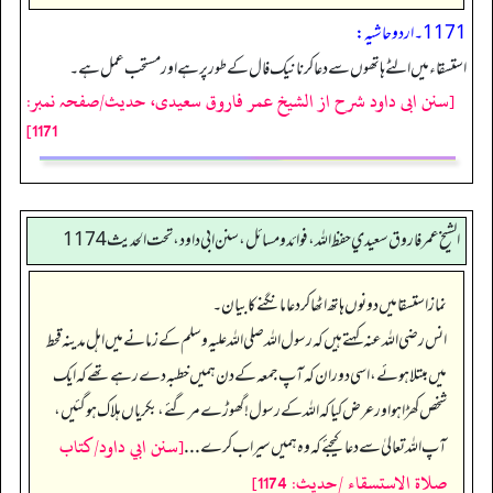
1171۔ اردو حاشیہ:
استسقاء میں الٹے ہاتھوں سے دعا کرنا نیک فال کے طور پر ہے اور مستحب عمل ہے۔
[سنن ابی داود شرح از الشیخ عمر فاروق سعیدی، حدیث/صفحہ نمبر:
1171]
الشيخ عمر فاروق سعيدي حفظ الله، فوائد و مسائل، سنن ابي داود، تحت الحديث 1174
نماز استسقا میں دونوں ہاتھ اٹھا کر دعا مانگنے کا بیان۔
انس رضی اللہ عنہ کہتے ہیں کہ رسول اللہ صلی اللہ علیہ وسلم کے زمانے میں اہل مدینہ قحط
میں مبتلا ہوئے، اسی دوران کہ آپ جمعہ کے دن ہمیں خطبہ دے رہے تھے کہ ایک
شخص کھڑا ہو اور عرض کیا کہ اللہ کے رسول! گھوڑے مر گئے، بکریاں ہلاک ہو گئیں،
[سنن ابي داود/كتاب
آپ اللہ تعالیٰ سے دعا کیجئے کہ وہ ہمیں سیراب کرے ...
صلاة الاستسقاء /حدیث: 1174]