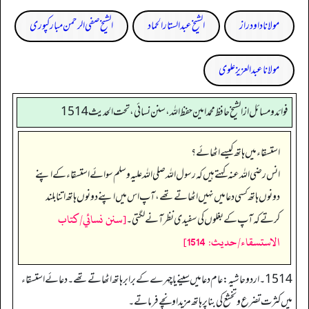
مولانا داود راز
الشیخ عبدالستار الحماد
الشیخ صفی الرحمن مبارکپوری
مولانا عبد العزیز علوی
فوائد ومسائل از الشيخ حافظ محمد امين حفظ الله، سنن نسائي، تحت الحديث 1514
استسقاء میں ہاتھ کیسے اٹھائے؟
انس رضی اللہ عنہ کہتے ہیں کہ رسول اللہ صلی اللہ علیہ وسلم سوائے استسقاء کے اپنے
دونوں ہاتھ کسی دعا میں نہیں اٹھاتے تھے، آپ اس میں اپنے دونوں ہاتھ اتنا بلند
[سنن نسائي/كتاب
کرتے کہ آپ کے بغلوں کی سفیدی نظر آنے لگتی۔
الاستسقاء/حدیث: 1514]
1514۔ اردو حاشیہ: عام دعا میں سینے یا چہرے کے برابر ہاتھ اٹھاتے تھے۔ دعائے استسقاء
میں کثرت تضرع و تخشع کی بنا پر ہاتھ مزید اونچے فرماتے۔