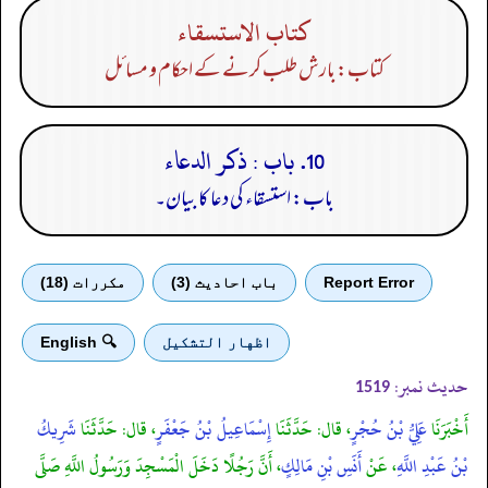
كتاب الاستسقاء
کتاب: بارش طلب کرنے کے احکام و مسائل
10. باب : ذكر الدعاء
باب: استسقاء کی دعا کا بیان۔
Report Error
باب احادیث (3)
مكررات (18)
اظهار التشكيل
🔍 English
حدیث نمبر:
1519
أَخْبَرَنَا
عَلِيُّ بْنُ حُجْرٍ
، قال: حَدَّثَنَا
إِسْمَاعِيلُ بْنُ جَعْفَرٍ
، قال: حَدَّثَنَا
شَرِيكُ
بْنُ عَبْدِ اللَّهِ
، عَنْ
أَنَسِ بْنِ مَالِكٍ
، أَنَّ رَجُلًا دَخَلَ الْمَسْجِدَ وَرَسُولُ اللَّهِ صَلَّى