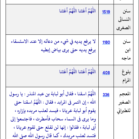
سنن
اللهم أغثنا اللهم أغثنا
1519
النسائى
الصغرى
سنن
لا يرفع يديه في شيء من دعائه إلا عند الاستسقاء
1180
ابن
يرفع يديه حتى يرى بياض إبطيه
ماجه
بلوغ
اللهم أغثنا اللهم أغثنا
408
المرام
المعجم
اللهم اسقنا ، فقال أبو لبابة بن عبد المنذر : يا رسول
336
الصغير
الله ، إن التمر فى المرابد ، فقال : اللهم اسقنا حتى
للطبراني
يقوم أبو لبابة عريانا ، فيسد ثعلب مربده بإزاره ،
وما يرى فى السماء سحاب فأمطرت ، فاجتمعوا إلى
أبى لبابة ، فقالوا : إنها لن تقلع حتى تقوم عريانا ،
فتسد ثعلب مربدك ، كما قال رسول الله صلى الله