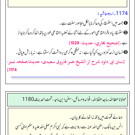
1174۔ اردو حاشیہ:
➊ جمعہ میں استسقاء کی دعا کرنا بالکل بجا اور سنت ہے۔
➋ استسقاء یا دیگر اجتماعی امور کے لئے اثنائے خطبہ اجتماعی طور پر ہاتھ اٹھا کر دعا کرنا جائز
[صحيح بخاري، حديث: 1029]
ہے۔
➌ انسان ازحد کمزور پیدا کیا گیا ہے، نہ خشکی و گرمی برداشت کر سکتا ہے، نہ بارش و پانی۔
[سنن ابی داود شرح از الشیخ عمر فاروق سعیدی، حدیث/صفحہ نمبر:
1174]
مولانا عطا الله ساجد حفظ الله، فوائد و مسائل، سنن ابن ماجه، تحت الحديث1180
دعائے قنوت میں ہاتھ نہ اٹھانے کا بیان۔
انس بن مالک رضی اللہ عنہ سے روایت ہے کہ نبی اکرم صلی اللہ علیہ وسلم اپنی کسی