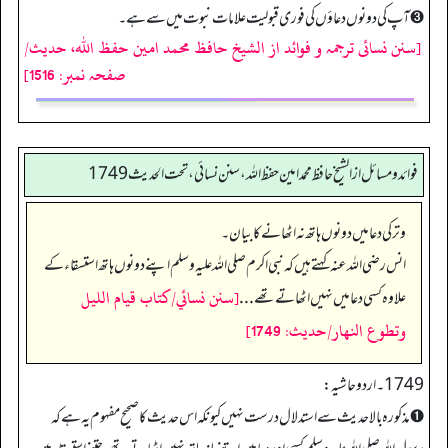
➌ آپ کی دونوں دعاؤں کی فوری قبولیت علامات نبوت میں سے ہے۔
[سنن نسائی ترجمہ و فوائد از الشیخ حافظ محمد امین حفظ اللہ، حدیث/
صفحہ نمبر: 1516]
فوائد ومسائل از الشيخ حافظ محمد امين حفظ الله، سنن نسائي، تحت الحديث 1749
وتر کی دعا میں دونوں ہاتھ نہ اٹھانے کا بیان۔
انس رضی اللہ عنہ کہتے ہیں کہ نبی اکرم صلی اللہ علیہ وسلم اپنے دونوں ہاتھ استسقاء کے
[سنن نسائي/كتاب قيام الليل
علاوہ کسی دعا میں نہیں اٹھاتے تھے ...
وتطوع النهار/حدیث: 1749]
1749۔ اردو حاشیہ:
➊ مذکورہ بالا حدیث سے استدلال درست نہیں کیونکہ اس حدیث کا صحیح مفہوم یہ ہے کہ