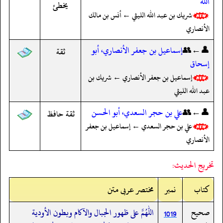
الله
يخطئ
شريك بن عبد الله الليثي ← أنس بن مالك
الأنصاري
👤←👥
إسماعيل بن جعفر الأنصاري، أبو
ثقة
إسحاق
إسماعيل بن جعفر الأنصاري ← شريك بن
عبد الله الليثي
👤←👥
علي بن حجر السعدي، أبو الحسن
ثقة حافظ
علي بن حجر السعدي ← إسماعيل بن جعفر
الأنصاري
تخريج الحديث:
کتاب
نمبر
مختصر عربی متن
صحيح
اللهم على ظهور الجبال والآكام وبطون الأودية
1019