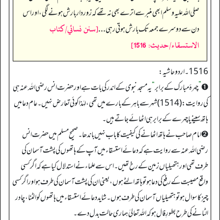
صلی اللہ علیہ وسلم ابھی منبر سے اترے بھی نہ تھے کہ زور دار بارش ہونے لگی، اور اس
[سنن نسائي/كتاب
دن سے دوسرے جمعہ تک بارش ہوتی رہی...
الاستسقاء/حدیث: 1516]
1516۔ اردو حاشیہ:
➊
”
چہرۂ مبارک کے برابر
“
یہ مسجد نبوی کے اندر کی بات ہے اور حضرت انس رضی اللہ عنہ ہی
کی روایت: (1514) شہر سے باہر کے بارے میں تھی، لہٰذا کوئی تعارض نہیں۔ عام دعا میں
ہاتھ سینے یا چہرے کے برابر ہی اٹھائے جاتے ہیں۔
➋ امام صاحب نے ہاتھ اٹھانے کی کیفیت کا باب نہیں باندھا۔ صحیح مسلم میں حضرت انس
رضی اللہ عنہ سے روایت ہے کہ دعائے استسقاء میں آپ کے ہاتھوں کی پشت آسمان کی
طرف تھی اور ہتھیلیاں زمین کے رخ تھیں۔ اس سے علماء نے استدلال کیا ہے کہ اگر کسی
واقع مصیبت کے رفع کی دعا ہو تو ہاتھ الٹے ہوں، یعنی ان کی پشت آسمان کی طرف ہو اور اگر کسی
چیز کا سوال ہو تو ہتھیلیاں آسمان کی طرف ہوں۔ شاید دعائے استسقاء میں ہاتھوں کو الٹنا، چادر
الٹانے کی طرح بطورِ فال ہو کہ اللہ تعالیٰ ہماری حالت بدل دے۔