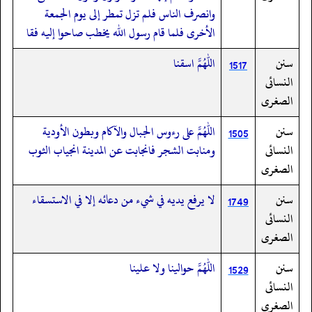
وانصرف الناس فلم تزل تمطر إلى يوم الجمعة
الأخرى فلما قام رسول الله يخطب صاحوا إليه فقا
سنن
اللهم اسقنا
1517
النسائى
الصغرى
سنن
اللهم على رءوس الجبال والآكام وبطون الأودية
1505
النسائى
ومنابت الشجر فانجابت عن المدينة انجياب الثوب
الصغرى
سنن
لا يرفع يديه في شيء من دعائه إلا في الاستسقاء
1749
النسائى
الصغرى
سنن
اللهم حوالينا ولا علينا
1529
النسائى
الصغرى