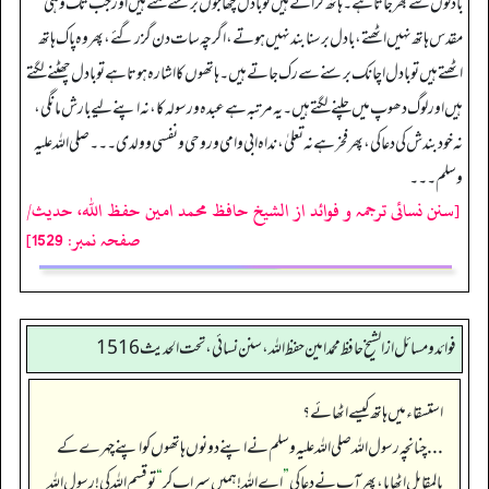
بادلوں سے بھر جاتا ہے۔ ہاتھ گراتے ہیں تو بادل چھا جوں برسنے لگتے ہیں اور جب تک وہی
مقدس ہاتھ نہیں اٹھتے، بادل برسنا بند نہیں ہوتے، اگرچہ سات دن گزر گئے، پھر وہ پاک ہاتھ
اٹھتے ہیں تو بادل اچانک برسنے سے رک جاتے ہیں۔ ہاتھوں کا اشارہ ہوتا ہے تو بادل چھٹنے لگتے
ہیں اور لوگ دھوپ میں چلنے لگتے ہیں۔ یہ مرتبہ ہے عبدہ و رسولہ کا، نہ اپنے لیے بارش مانگی،
نہ خود بندش کی دعا کی، پھر فخر ہے نہ تعلیٰ، نداہ ابی وامی وروحی و نفسی و ولدی۔۔۔ صلی اللہ علیہ
وسلم ۔۔۔
[سنن نسائی ترجمہ و فوائد از الشیخ حافظ محمد امین حفظ اللہ، حدیث/
صفحہ نمبر: 1529]
فوائد ومسائل از الشيخ حافظ محمد امين حفظ الله، سنن نسائي، تحت الحديث 1516
استسقاء میں ہاتھ کیسے اٹھائے؟
... چنانچہ رسول اللہ صلی اللہ علیہ وسلم نے اپنے دونوں ہاتھوں کو اپنے چہرے کے
بالمقابل اٹھایا، پھر آپ نے دعا کی
”
اے اللہ! ہمیں سیراب کر
“
تو قسم اللہ کی! رسول اللہ