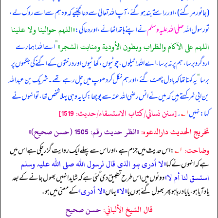
(جانور مر گئے)، اور راستے بند ہو گئے، آپ اللہ تعالیٰ سے دعا کیجئیے کہ وہ ہم سے اسے روک لے،
«اللہم حوالينا ولا علينا
تو رسول اللہ
صلی اللہ علیہ وسلم
نے اپنے ہاتھ اٹھائے، اور دعا کی:
اللہم على الآكام والظراب وبطون الأودية ومنابت الشجر»
”
اے اللہ! ہمارے
اردگرد برسا، ہم پر نہ برسا، اے اللہ! ٹیلوں، چوٹیوں، گھاٹیوں اور درختوں کے اگنے کی جگہوں پر
برسا
“
یہ کہنا تھا کہ بادل چھٹ گئے، اور ہم نکل کر دھوپ میں چل رہے تھے۔ شریک بن عبداللہ
بن ابی نمر کہتے ہیں کہ میں نے انس رضی اللہ عنہ سے پوچھا: کیا یہ وہی پہلا شخص تھا، تو انہوں نے
[سنن نسائي/كتاب الاستسقاء/حدیث: 1519]
کہا: نہیں
۱؎
۔
تخریج الحدیث دارالدعوہ:
«انظر حدیث رقم: 1505 (حسن صحیح)»
وضاحت:
۱؎
: اس حدیث میں جزم ہے، اور اس سے پہلے ایک روایت گزر چکی ہے اس میں
«لا أدری ہو الذی قال لرسول اللہ صلی اللہ علیہ وسلم
ہے کہ انہوں نے کہا
استسق لنا أم لا»
دونوں میں اس طرح تطبیق دی گئی ہے کہ شاید انہیں بھول جانے کے بعد
«لا»
«لا أدری»
یاد آیا ہو، یا یاد رہا ہو پھر بھول گئے ہوں یا
یہاں
کے معنی میں ہو۔
قال الشيخ الألباني:
حسن صحيح