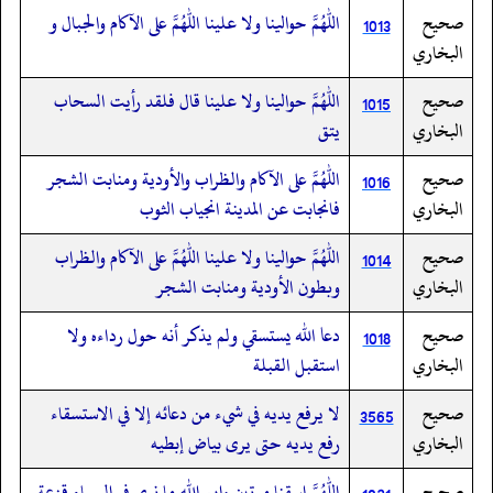
صحيح
اللهم حوالينا ولا علينا اللهم على الآكام والجبال و
1013
البخاري
صحيح
اللهم حوالينا ولا علينا قال فلقد رأيت السحاب
1015
البخاري
يتق
صحيح
اللهم على الآكام والظراب والأودية ومنابت الشجر
1016
البخاري
فانجابت عن المدينة انجياب الثوب
صحيح
اللهم حوالينا ولا علينا اللهم على الآكام والظراب
1014
البخاري
وبطون الأودية ومنابت الشجر
صحيح
دعا الله يستسقي ولم يذكر أنه حول رداءه ولا
1018
البخاري
استقبل القبلة
صحيح
لا يرفع يديه في شيء من دعائه إلا في الاستسقاء
3565
البخاري
رفع يديه حتى يرى بياض إبطيه
صحيح
اللهم اسقنا مرتين وايم الله ما نرى في السماء قزعة