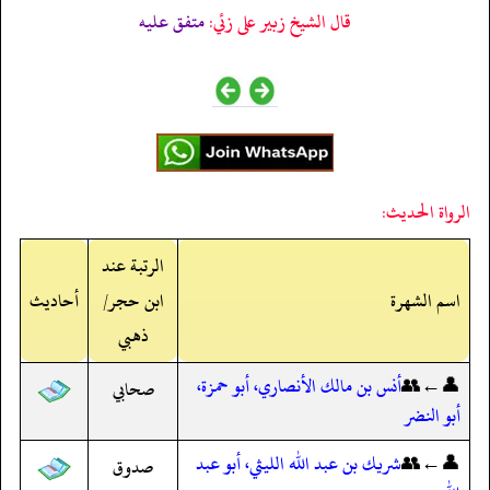
قال الشيخ زبير على زئي:
متفق عليه
الرواة الحديث:
الرتبة عند
اسم الشهرة
ابن حجر/
أحاديث
ذهبي
👤←👥
أنس بن مالك الأنصاري، أبو حمزة،
صحابي
أبو النضر
👤←👥
شريك بن عبد الله الليثي، أبو عبد
صدوق