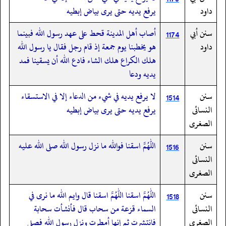
داود
يرفع يديه حتى يرى بياض إبطيه
سنن أبي
أصاب أهل المدينة قحط على عهد رسول الله فبينما
1174
داود
هو يخطبنا يوم جمعة إذ قام رجل فقال يا رسول الله
هلك الكراع هلك الشاء فادع الله أن يسقينا فمد
يديه ودعا
سنن
لا يرفع يديه في شيء من الدعاء إلا في الاستسقاء
1514
النسائى
يرفع يديه حتى يرى بياض إبطيه
الصغرى
سنن
اللهم اسقنا فوالله ما نزل رسول الله صلى الله عليه
1516
النسائى
الصغرى
سنن
اللهم اسقنا اللهم اسقنا قال وايم الله ما نرى في
1518
النسائى
السماء قزعة من سحاب قال فأنشأت سحابة
الصغرى
فانتشرت ثم إنها أمطرت ونزل رسول الله فصلى