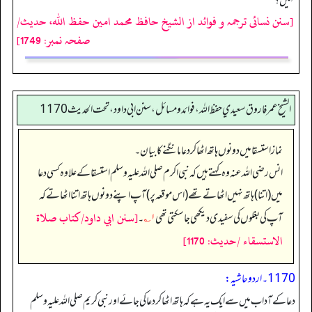
نہیں؟
[سنن نسائی ترجمہ و فوائد از الشیخ حافظ محمد امین حفظ اللہ، حدیث/
صفحہ نمبر: 1749]
الشيخ عمر فاروق سعيدي حفظ الله، فوائد و مسائل، سنن ابي داود ، تحت الحديث 1170
نماز استسقا میں دونوں ہاتھ اٹھا کر دعا مانگنے کا بیان۔
انس رضی اللہ عنہ وہ کہتے ہیں کہ نبی اکرم صلی اللہ علیہ وسلم استسقا کے علاوہ کسی دعا
میں (اتنا) ہاتھ نہیں اٹھاتے تھے (اس موقعہ پر) آپ اپنے دونوں ہاتھ اتنا اٹھاتے کہ
[سنن ابي داود/كتاب صلاة
آپ کی بغلوں کی سفیدی دیکھی جا سکتی تھی
۱؎
۔
الاستسقاء /حدیث: 1170]
1170۔ اردو حاشیہ:
دعا کے آداب میں سے ایک یہ ہے کہ ہاتھ اٹھا کر دعا کی جائے اور نبی کریم صلی اللہ علیہ وسلم