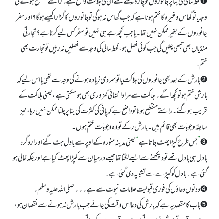
➊ قحط سالی کی بنا پر جانوروں کو چارہ نہ ملنے سے ان کی ہلاکت واضح ہے۔ راستے منقطع ہونے کی
وجہ یا تو گھاس وغیرہ کا ختم ہونا ہے کہ جب گھاس نہ ہو گی تو جانوروں کا گزارا کیسے ہو گا؟ اور سفر
جانوروں کے بغیر ممکن نہیں تھا۔ یا جب کچھ ہے ہی نہیں تو سفر کس لیے کرنا ہے؟ تجارتی
منڈیاں بھی تبھی چلیں گی جب کوئی فصل ہو، قحط سالی کی وجہ سے فصلیں نہ رہیں تو تجارت بھی
ختم۔
➋ بارش کے بعد بھی جانوروں کی ہلاکت یا تو سردی زیادہ ہونے کی وجہ سے تھی یا اس لیے کہ
بارش ختم ہو تو کچھ اگے۔ ہلاکت سے مراد انتہائی کمزوری بھی ہو سکتی ہے، یعنی ہلاکت کے
قریب ہو گئے۔ راستے منقطع ہونا تو واضح ہے کہ پانی کی کثرت کی بنا پر چلنا ممکن نہیں رہا، نیز
سابقہ وجوہات بھی قائم ہیں۔ بارش رکے تو وہ وجوہات ختم ہوں۔
➌
”
جس طرح کپڑا پھٹ جاتا ہے
“
یعنی مدینہ منورہ کے اوپر سے بادل ہٹ گئے اور اردگرد
بادل ہی بادل تھے تو دیکھنے سے ایسے لگتا تھا جیسے درمیان سے کپڑا پھٹ گیا ہے اور جگہ خالی ہو
گئی ہے۔ بادل کو کپڑے سے تشبیہ دی گئی ہے۔
➍ دونوں دعاؤں کی فوری قبولیت علامات نبوت سے ہے۔۔۔ صلی اللہ علیہ وسلم ۔
➎ باب کا مقصد یہ ہے کہ بارش کی دعا اس وقت کی جائے جب بارش نہ ہونے سے نقصان ہو،