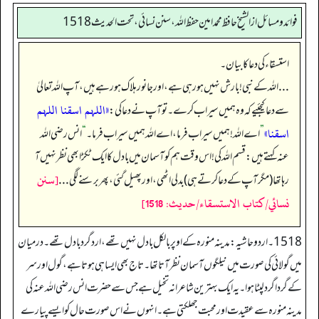
فوائد ومسائل از الشيخ حافظ محمد امين حفظ الله، سنن نسائي، تحت الحديث 1518
استسقاء کی دعا کا بیان۔
... اللہ کے نبی! بارش نہیں ہو رہی ہے، اور جانور ہلاک ہو رہے ہیں، آپ اللہ تعالیٰ
«اللہم اسقنا اللہم
سے دعا کیجئیے کہ وہ ہمیں سیراب کرے۔ تو آپ نے دعا کی:
اسقنا»
”
اے اللہ! ہمیں سیراب فرما، اے اللہ ہمیں سیراب فرما۔‏‏‏‏
“
انس رضی اللہ
عنہ کہتے ہیں: قسم اللہ کی! اس وقت ہم کو آسمان میں بادل کا ایک ٹکڑا بھی نظر نہیں آ
[سنن
رہا تھا (مگر آپ کے دعا کرتے ہی) بدلی اٹھی، اور پھیل گئی، پھر برسنے لگی ...
نسائي/كتاب الاستسقاء/حدیث: 1518]
1518۔ اردو حاشیہ: مدینہ منورہ کے اوپر بالکل بادل نہیں تھے، اردگرد بادل تھے۔ درمیان
میں گولائی کی صورت میں نیلگوں آسمان نظر آتا تھا۔ تاج بھی ایسا ہی ہوتا ہے، گول اور سر
کے گرداگرد لپٹا ہوا۔ یہ ایک بہترین شاعرانہ تخیل ہے جس سے حضرت انس رضی اللہ عنہ کی
مدینہ منورہ سے عقیدت اور محبت جھلکتی ہے۔ انہوں نے اس صورت حال کو ایسے پیارے