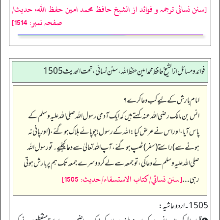
[سنن نسائی ترجمہ و فوائد از الشیخ حافظ محمد امین حفظ اللہ، حدیث/
صفحہ نمبر: 1514]
فوائد ومسائل از الشيخ حافظ محمد امين حفظ الله، سنن نسائي، تحت الحديث 1505
امام بارش کے لیے کب دعا کرے؟
انس بن مالک رضی اللہ عنہ کہتے ہیں کہ ایک آدمی رسول اللہ صلی اللہ علیہ وسلم کے
پاس آیا، اور اس نے عرض کیا: اللہ کے رسول! چوپائے ہلاک ہو گئے، (اور پانی نہ
ہونے سے) راستے (سفر) ٹھپ ہو گئے، آپ اللہ تعالیٰ سے دعا کیجئیے۔ تو رسول اللہ
صلی اللہ علیہ وسلم نے دعا کی، تو جمعہ سے لے کر دوسرے جمعہ تک ہم پر بارش ہوتی
[سنن نسائي/كتاب الاستسقاء/حدیث: 1505]
رہی ...
1505۔ اردو حاشیہ: