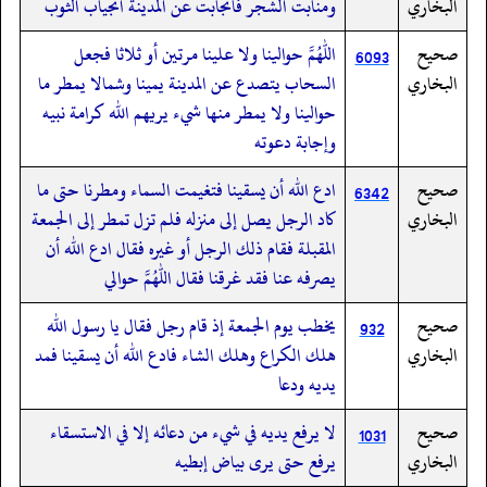
البخاري
ومنابت الشجر فانجابت عن المدينة انجياب الثوب
صحيح
اللهم حوالينا ولا علينا مرتين أو ثلاثا فجعل
6093
البخاري
السحاب يتصدع عن المدينة يمينا وشمالا يمطر ما
حوالينا ولا يمطر منها شيء يريهم الله كرامة نبيه
وإجابة دعوته
صحيح
ادع الله أن يسقينا فتغيمت السماء ومطرنا حتى ما
6342
البخاري
كاد الرجل يصل إلى منزله فلم تزل تمطر إلى الجمعة
المقبلة فقام ذلك الرجل أو غيره فقال ادع الله أن
يصرفه عنا فقد غرقنا فقال اللهم حوالي
صحيح
يخطب يوم الجمعة إذ قام رجل فقال يا رسول الله
932
البخاري
هلك الكراع وهلك الشاء فادع الله أن يسقينا فمد
يديه ودعا
صحيح
لا يرفع يديه في شيء من دعائه إلا في الاستسقاء
1031
البخاري
يرفع حتى يرى بياض إبطيه