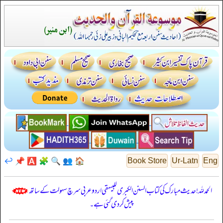
↩️
📌
🅰️
🧩
🔍
👥
🏠
Book Store
Ur-Latn
Eng
الحمدللہ! حدیث مبارک کی کتاب السنن الكبرى للبيهقي اردو عربی سرچ سہولت کے ساتھ
پیش کر دی گئی ہے۔