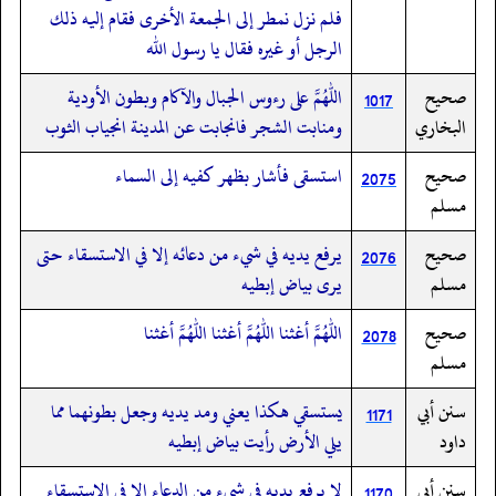
فلم نزل نمطر إلى الجمعة الأخرى فقام إليه ذلك
الرجل أو غيره فقال يا رسول الله
صحيح
اللهم على رءوس الجبال والآكام وبطون الأودية
1017
البخاري
ومنابت الشجر فانجابت عن المدينة انجياب الثوب
صحيح
استسقى فأشار بظهر كفيه إلى السماء
2075
مسلم
صحيح
يرفع يديه في شيء من دعائه إلا في الاستسقاء حتى
2076
مسلم
يرى بياض إبطيه
صحيح
اللهم أغثنا اللهم أغثنا اللهم أغثنا
2078
مسلم
سنن أبي
يستسقي هكذا يعني ومد يديه وجعل بطونهما مما
1171
داود
يلي الأرض رأيت بياض إبطيه
سنن أبي
لا يرفع يديه في شيء من الدعاء إلا في الاستسقاء
1170