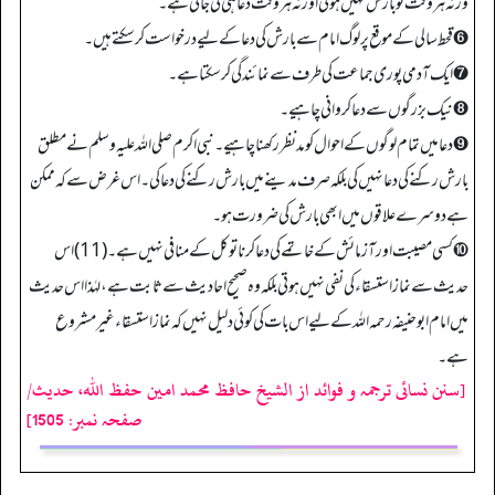
ورنہ ہر وقت تو بارش نہیں ہوتی اور نہ ہر وقت دعا ہی کی جاتی ہے۔
➏ قحط سالی کے موقع پر لوگ امام سے بارش کی دعا کے لیے درخواست کرسکتے ہیں۔
➐ ایک آدمی پوری جماعت کی طرف سے نمائندگی کر سکتا ہے۔
➑ نیک بزرگوں سے دعا کروانی چاہیے۔
➒ دعا میں تمام لوگوں کے احوال کو مدنظر رکھنا چاہیے۔ نبی اکرم صلی اللہ علیہ وسلم نے مطلق
بارش رکنے کی دعا نہیں کی بلکہ صرف مدینے میں بارش رکنے کی دعا کی۔ اس غرض سے کہ ممکن
ہے دوسرے علاقوں میں ابھی بارش کی ضرورت ہو۔
➓ کسی مصیبت اور آزمائش کے خاتمے کی دعا کرنا توکل کے منافی نہیں ہے۔ (11)اس
حدیث سے نمازاستسقاء کی نفی نہیں ہوتی بلکہ وہ صحیح احادیث سے ثابت ہے، لہٰذا اس حدیث
میں امام ابوحنیفہ رحمہ اللہ کے لیے اس بات کی کوئی دلیل نہیں کہ نماز استسقاء غیرمشروع
ہے۔
[سنن نسائی ترجمہ و فوائد از الشیخ حافظ محمد امین حفظ اللہ، حدیث/
صفحہ نمبر: 1505]