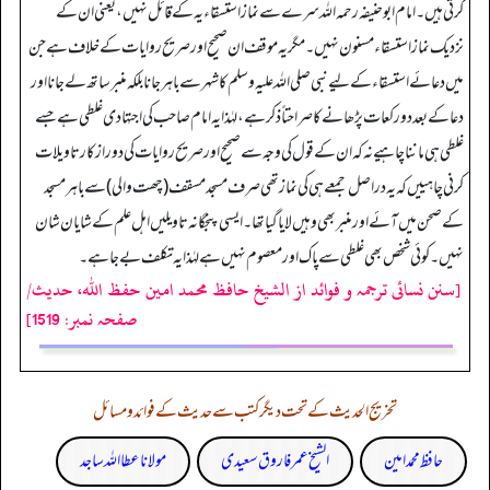
کرتی ہیں۔ امام ابوحنیفہ رحمہ اللہ سرے سے نمازاستسقاء یہ کے قائل نہیں، یعنی ان کے
نزدیک نماز استسقاء مسنون نہیں۔ مگر یہ موقف ان صحیح اور صریح روایات کے خلاف ہے جن
میں دعائے استسقاء کے لیے نبی صلی اللہ علیہ وسلم کا شہر سے باہر جانا بلکہ منبر ساتھ لے جانا اور
دعا کے بعد دو رکعات پڑھانے کا صراحتاً ذکر ہے، لہٰذا یہ امام صاحب کی اجتہادی غلطی ہے جسے
غلطی ہی ماننا چاہیے نہ کہ ان کے قول کی وجہ سے صحیح اور صریح روایات کی دور از کار تاویلات
کرنی چاہییں کہ یہ دراصل جمعے ہی کی نماز تھی صرف مسجد مسقف (چھت والی) سے باہر مسجد
کے صحن میں آئے اور منبر بھی وہیں لایا گیا تھا۔ ایسی پنجگانہ تاویلیں اہل علم کے شایان شان
نہیں۔ کوئی شخص بھی غلطی سے پاک اور معصوم نہیں ہے لہٰذا یہ تکلف بے جا ہے۔
[سنن نسائی ترجمہ و فوائد از الشیخ حافظ محمد امین حفظ اللہ، حدیث/
صفحہ نمبر: 1519]
تخریج الحدیث کے تحت دیگر کتب سے حدیث کے فوائد و مسائل
حافظ محمد امین
الشیخ عمر فاروق سعیدی
مولانا عطا اللہ ساجد