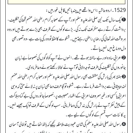
1529۔ اردو حاشیہ: اس واقعے میں چند باتیں قابل غور ہیں:
➊ ایک سال تک نبی صلی اللہ علیہ وسلم اور آپ کے صحابہ کرام رضی اللہ عنہم قحط کی تکلیف،
برداشت کرتے رہے مگر اُف تک نہ کی۔ بڑے لوگوں کے ظرف بھی بڑے ہوتے ہیں اور وہ
ہر وقت اللہ تعالیٰ کی رضا پر راضی رہتے ہیں۔ شکوے کا لفظ تو دور کی بات ہے، وہ تصور بھی
دل و دماغ میں نہیں پاتے۔
➋ اعرابی سادہ اور بے ساختہ ہوتے تھے۔ انہوں نے آپ کو لوگوں کی خصوصاً بے زبان
جانوروں کی تکلیف کی طرف توجہ دلائی تو آپ نے لحاظ رکھتے ہوئے دعا فرما دی۔
➌ ہفتہ بھر کی بارش کی مشقت بھی رسول اللہ صلی اللہ علیہ وسلم اور صحابہ کرام رضی اللہ عنہم
خندہ پیشانی سے برداشت فرماتے رہے۔ شکوہ تو کجا حرف دعا بھی زبان پر نہ لائے حتی کہ وہی
اعرابی یا کسی اور غیر معروف اعرابی کے اظہار مصیبت پر، خصوصاً جانوروں کی بے گناہ ہلاکت
کے پیش نظر آپ نے بارش کی بندش کی دعا فرمائی۔ سب لوگوں کے ظرف تو ایک جیسے نہیں۔
یہ کائنات سب قسم کے لوگوں کے لیے ہے۔
➍ رسول اللہ صلی اللہ علیہ وسلم کی شان عبودیت ملاحظہ کیجیے کہ ہاتھ اٹھاتے ہیں تو خالی آسمان