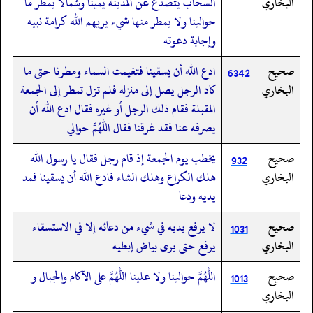
البخاري
السحاب يتصدع عن المدينة يمينا وشمالا يمطر ما
حوالينا ولا يمطر منها شيء يريهم الله كرامة نبيه
وإجابة دعوته
صحيح
ادع الله أن يسقينا فتغيمت السماء ومطرنا حتى ما
6342
البخاري
كاد الرجل يصل إلى منزله فلم تزل تمطر إلى الجمعة
المقبلة فقام ذلك الرجل أو غيره فقال ادع الله أن
يصرفه عنا فقد غرقنا فقال اللهم حوالي
صحيح
يخطب يوم الجمعة إذ قام رجل فقال يا رسول الله
932
البخاري
هلك الكراع وهلك الشاء فادع الله أن يسقينا فمد
يديه ودعا
صحيح
لا يرفع يديه في شيء من دعائه إلا في الاستسقاء
1031
البخاري
يرفع حتى يرى بياض إبطيه
صحيح
اللهم حوالينا ولا علينا اللهم على الآكام والجبال و
1013
البخاري