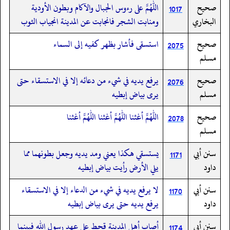
صحيح
اللهم على رءوس الجبال والآكام وبطون الأودية
1017
البخاري
ومنابت الشجر فانجابت عن المدينة انجياب الثوب
صحيح
استسقى فأشار بظهر كفيه إلى السماء
2075
مسلم
صحيح
يرفع يديه في شيء من دعائه إلا في الاستسقاء حتى
2076
مسلم
يرى بياض إبطيه
صحيح
اللهم أغثنا اللهم أغثنا اللهم أغثنا
2078
مسلم
سنن أبي
يستسقي هكذا يعني ومد يديه وجعل بطونهما مما
1171
داود
يلي الأرض رأيت بياض إبطيه
سنن أبي
لا يرفع يديه في شيء من الدعاء إلا في الاستسقاء
1170
داود
يرفع يديه حتى يرى بياض إبطيه
سنن أبي
أصاب أهل المدينة قحط على عهد رسول الله فبينما
1174