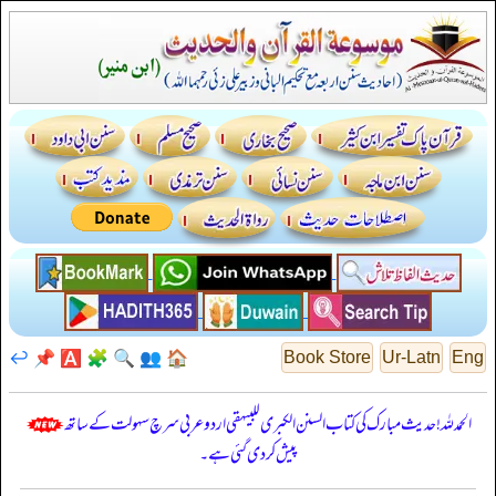
↩️
📌
🅰️
🧩
🔍
👥
🏠
Book Store
Ur-Latn
Eng
الحمدللہ! حدیث مبارک کی کتاب السنن الكبرى للبيهقي اردو عربی سرچ سہولت کے ساتھ
پیش کر دی گئی ہے۔