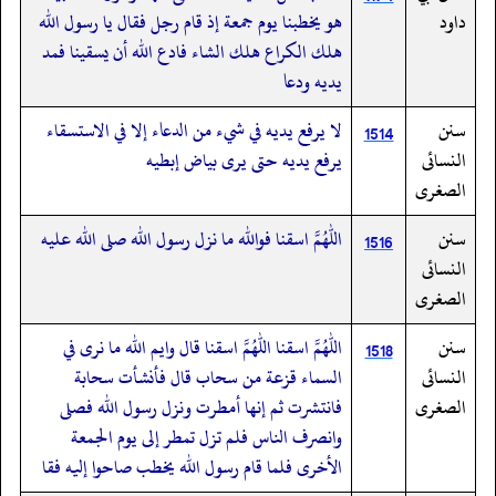
داود
هو يخطبنا يوم جمعة إذ قام رجل فقال يا رسول الله
هلك الكراع هلك الشاء فادع الله أن يسقينا فمد
يديه ودعا
سنن
لا يرفع يديه في شيء من الدعاء إلا في الاستسقاء
1514
النسائى
يرفع يديه حتى يرى بياض إبطيه
الصغرى
سنن
اللهم اسقنا فوالله ما نزل رسول الله صلى الله عليه
1516
النسائى
الصغرى
سنن
اللهم اسقنا اللهم اسقنا قال وايم الله ما نرى في
1518
النسائى
السماء قزعة من سحاب قال فأنشأت سحابة
الصغرى
فانتشرت ثم إنها أمطرت ونزل رسول الله فصلى
وانصرف الناس فلم تزل تمطر إلى يوم الجمعة
الأخرى فلما قام رسول الله يخطب صاحوا إليه فقا