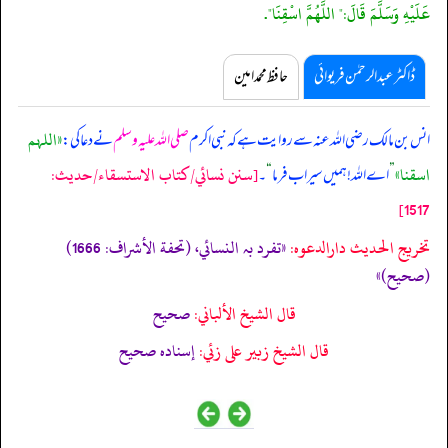
عَلَيْهِ وَسَلَّمَ قَالَ:" اللَّهُمَّ اسْقِنَا".
ڈاکٹر عبدالرحمٰن فریوائی
حافظ محمد امین
«اللہم
انس بن مالک رضی اللہ عنہ سے روایت ہے کہ
نبی اکرم
صلی اللہ علیہ وسلم
نے دعا کی:
اسقنا»
[سنن نسائي/كتاب الاستسقاء/حدیث:
”
اے اللہ! ہمیں سیراب فرما
“
۔
1517]
تخریج الحدیث دارالدعوہ:
«تفرد بہ النسائي، (تحفة الأشراف: 1666)
(صحیح)»
قال الشيخ الألباني:
صحيح
قال الشيخ زبير على زئي:
إسناده صحيح