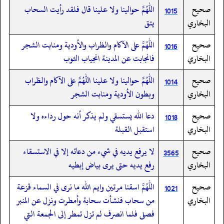
صحيح
اللهم حوالينا ولا علينا قال فلقد رأيت السحاب
1015
البخاري
يتق
صحيح
اللهم على الآكام والظراب والأودية ومنابت الشجر
1016
البخاري
فانجابت عن المدينة انجياب الثوب
صحيح
اللهم حوالينا ولا علينا اللهم على الآكام والظراب
1014
البخاري
وبطون الأودية ومنابت الشجر
صحيح
دعا الله يستسقي ولم يذكر أنه حول رداءه ولا
1018
البخاري
استقبل القبلة
صحيح
لا يرفع يديه في شيء من دعائه إلا في الاستسقاء
3565
البخاري
رفع يديه حتى يرى بياض إبطيه
صحيح
اللهم اسقنا مرتين وايم الله ما نرى في السماء قزعة
1021
البخاري
من سحاب فنشأت سحابة وأمطرت ونزل عن المنبر
فصلى فلما انصرف لم تزل تمطر إلى الجمعة التي