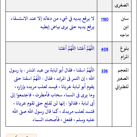
الصغرى
سنن
لا يرفع يديه في شيء من دعائه إلا عند الاستسقاء
1180
ابن
يرفع يديه حتى يرى بياض إبطيه
ماجه
بلوغ
اللهم أغثنا اللهم أغثنا
408
المرام
المعجم
اللهم اسقنا ، فقال أبو لبابة بن عبد المنذر : يا رسول
336
الصغير
الله ، إن التمر فى المرابد ، فقال : اللهم اسقنا حتى
للطبراني
يقوم أبو لبابة عريانا ، فيسد ثعلب مربده بإزاره ،
وما يرى فى السماء سحاب فأمطرت ، فاجتمعوا إلى
أبى لبابة ، فقالوا : إنها لن تقلع حتى تقوم عريانا ،
فتسد ثعلب مربدك ، كما قال رسول الله صلى الله
عليه وسلم ، ففعل ، فأصحت السماء