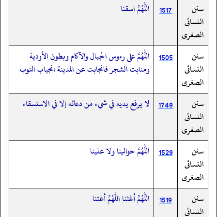
سنن
اللهم اسقنا
1517
النسائى
الصغرى
سنن
اللهم على رءوس الجبال والآكام وبطون الأودية
1505
النسائى
ومنابت الشجر فانجابت عن المدينة انجياب الثوب
الصغرى
سنن
لا يرفع يديه في شيء من دعائه إلا في الاستسقاء
1749
النسائى
الصغرى
سنن
اللهم حوالينا ولا علينا
1529
النسائى
الصغرى
سنن
اللهم أغثنا اللهم أغثنا
1519
النسائى