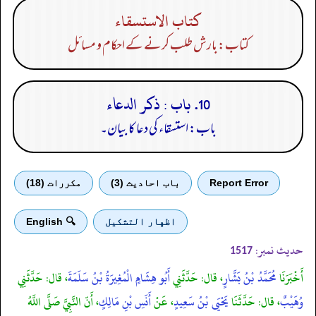
كتاب الاستسقاء
کتاب: بارش طلب کرنے کے احکام و مسائل
10. باب : ذكر الدعاء
باب: استسقاء کی دعا کا بیان۔
Report Error
باب احادیث (3)
مكررات (18)
اظهار التشكيل
🔍 English
حدیث نمبر:
1517
أَخْبَرَنَا
مُحَمَّدُ بْنُ بَشَّارٍ
، قال: حَدَّثَنِي
أَبُو هِشَامٍ الْمُغِيرَةُ بْنُ سَلَمَةَ
، قال: حَدَّثَنِي
وُهَيْبٌ
، قال: حَدَّثَنَا
يَحْيَى بْنُ سَعِيدٍ
، عَنْ
أَنَسِ بْنِ مَالِكٍ
، أَنّ النَّبِيَّ صَلَّى اللَّهُ