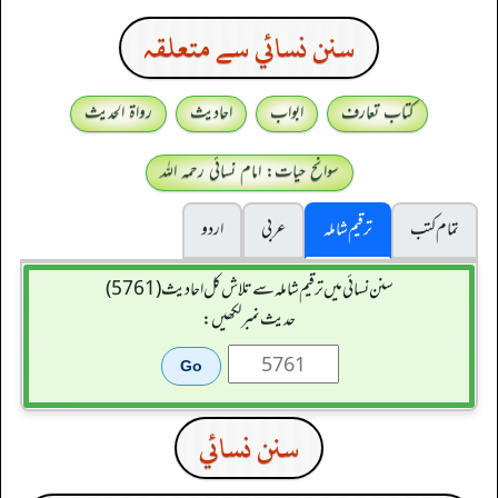
سنن نسائي سے متعلقہ
کتاب تعارف
ابواب
احادیث
رواۃ الحدیث
سوانح حیات: امام نسائی رحمہ اللہ
تمام کتب
ترقیم شاملہ
عربی
اردو
سنن نسائی میں ترقیم شاملہ سے تلاش کل احادیث (5761)
حدیث نمبر لکھیں:
سنن نسائي