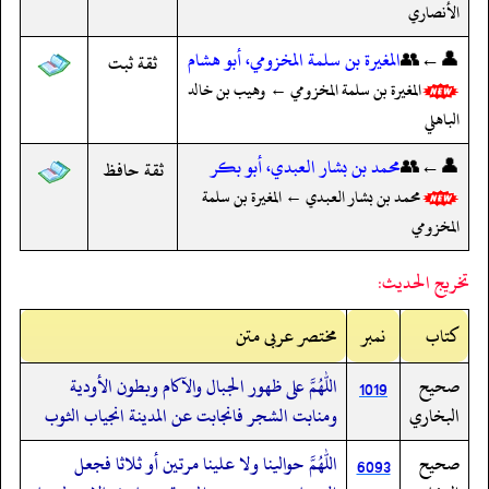
الأنصاري
👤←👥
المغيرة بن سلمة المخزومي، أبو هشام
ثقة ثبت
المغيرة بن سلمة المخزومي ← وهيب بن خالد
الباهلي
👤←👥
محمد بن بشار العبدي، أبو بكر
ثقة حافظ
محمد بن بشار العبدي ← المغيرة بن سلمة
المخزومي
تخريج الحديث:
کتاب
نمبر
مختصر عربی متن
صحيح
اللهم على ظهور الجبال والآكام وبطون الأودية
1019
البخاري
ومنابت الشجر فانجابت عن المدينة انجياب الثوب
صحيح
اللهم حوالينا ولا علينا مرتين أو ثلاثا فجعل
6093