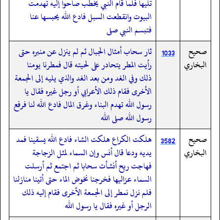
تليها فلما قام النبي يخطب صاحوا إليه تهدمت
البيوت وانقطعت السبل فادع الله يحبسها عنا
فتبسم النبي صلى
صحيح
ثار سحاب أمثال الجبال ثم لم ينزل عن منبره حتى
1033
البخاري
رأيت المطر يتحادر على لحيته قال فمطرنا يومنا
ذلك وفي الغد ومن بعد الغد والذي يليه إلى الجمعة
الأخرى فقام ذلك الأعرابي أو رجل غيره فقال يا
رسول الله تهدم البناء وغرق المال فادع الله لنا فرفع
رسول الله صلى الله
صحيح
هلكت الكراع هلكت الشاء فادع الله يسقينا فمد
3582
البخاري
يديه ودعا قال أنس وإن السماء لمثل الزجاجة
فهاجت ريح أنشأت سحابا ثم اجتمع ثم أرسلت
السماء عزاليها فخرجنا نخوض الماء حتى أتينا منازلنا
فلم نزل نمطر إلى الجمعة الأخرى فقام إليه ذلك
الرجل أو غيره فقال يا رسول الله