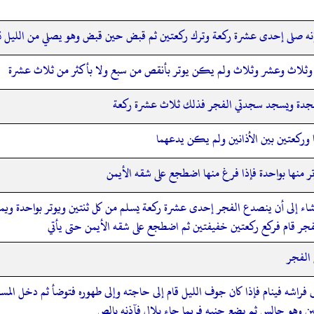
نه صلى إحدى عشرة ركعة وترك ركعتين ثم قبض حين قبض وهو يصلي من الليل تسع
 وثلاث وعشر وثلاث ولم يكن يوتر بأنقص من سبع ولا بأكثر من ثلاث عشرة
سجدة ويسجد سجدتي الفجر فذلك ثلاث عشرة ركعة
ا وركعتين بين الأذانين ولم يكن يدعهما
 منها بواحدة فإذا فرغ منها اضطجع على شقه الأيمن
شاء إلى أن ينصدع الفجر إحدى عشرة ركعة يسلم من كل ثنتين ويوتر بواحدة وي
فجر قام فركع ركعتين خفيفتين ثم اضطجع على شقه الأيمن حتى يأتي
 الفجر
 فراشه فينام فإذا كان جوف الليل قام إلى حاجته وإلى طهوره فتوضأ ثم دخل المسج
ين وهو جالس ثم يضع جنبه فربما جاء بلال فآذنه بالص