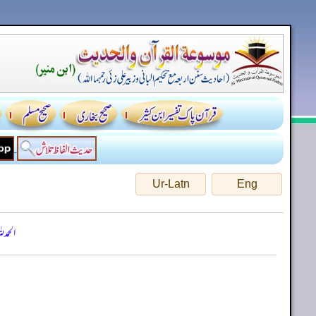
Ur-Latn
Eng
الحمد