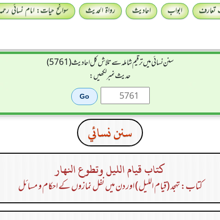
 تعارف
ابواب
احادیث
رواۃ الحدیث
سوانح حیات: امام نسائی رحمہ 
سنن نسائی میں ترقیم شاملہ سے تلاش کل احادیث (5761)
حدیث نمبر لکھیں:
سنن نسائي
كتاب قيام الليل وتطوع النهار
کتاب: تہجد (قیام اللیل) اور دن میں نفل نمازوں کے احکام و مسائل