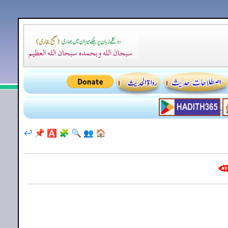
↩️
📌
🅰️
🧩
🔍
👥
🏠