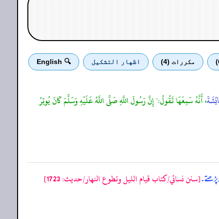
مكررات (4)
اظهار التشكيل
🔍 English
ائِشَةَ
، أَنَّهُ سَمِعَهَا تَقُولُ:" إِنَّ رَسُولَ اللَّهِ صَلَّى اللَّهُ عَلَيْهِ وَسَلَّمَ كَانَ يُوتِرُ
[سنن نسائي/كتاب قيام الليل وتطوع النهار/حدیث: 1723]
ر پڑھتے۔