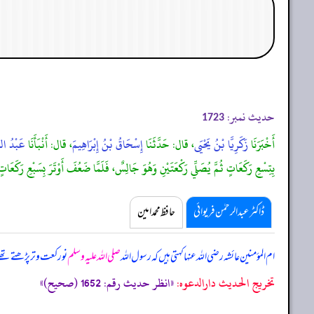
حدیث نمبر:
1723
أَخْبَرَنَا
زَكَرِيَّا بْنُ يَحْيَى
، قال: حَدَّثَنَا
إِسْحَاقُ بْنُ إِبْرَاهِيمَ
، قال: أَنْبَأَنَا
عَبْدُ الرّ
بِتِسْعِ رَكَعَاتٍ ثُمَّ يُصَلِّي رَكْعَتَيْنِ وَهُوَ جَالِسٌ، فَلَمَّا ضَعُفَ أَوْتَرَ بِسَبْعِ رَكَعَاتٍ
ڈاکٹر عبدالرحمٰن فریوائی
حافظ محمد امین
ام المؤمنین عائشہ رضی اللہ عنہا کہتی ہیں کہ
رسول اللہ
صلی اللہ علیہ وسلم
نو رکعت وتر پڑھتے تھے
تخریج الحدیث دارالدعوہ:
«انظر حدیث رقم: 1652 (صحیح)»