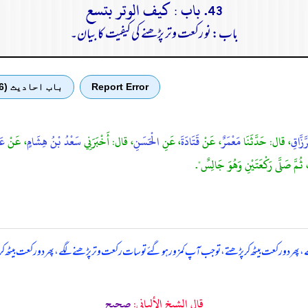
43. باب : كيف الوتر بتسع
باب: نو رکعت وتر پڑھنے کی کیفیت کا بیان۔
Report Error
باب احادیث (6)
َزَّاقِ
، قال: حَدَّثَنَا
مَعْمَرٌ
، عَنْ
قَتَادَةَ
، عَنِ
الْحَسَنِ
، قال: أَخْبَرَنِي
سَعْدُ بْنُ هِشَامٍ
، عَنْ
عَ
 ثُمَّ صَلَّى رَكْعَتَيْنِ وَهُوَ جَالِسٌ".
، پھر دو رکعت بیٹھ کر پڑھتے، تو جب آپ کمزور ہو گئے تو سات رکعت وتر پڑھنے لگے، پھر دو رکعت بیٹھ ک
قال الشيخ الألباني:
صحيح