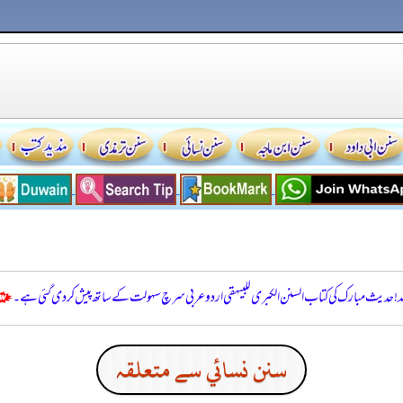
للہ! حدیث مبارک کی کتاب السنن الكبرى للبيهقي اردو عربی سرچ سہولت کے ساتھ پیش کر دی گئی ہے۔
سنن نسائي سے متعلقہ