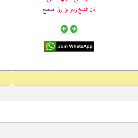
قال الشيخ زبير على زئي:
صحيح