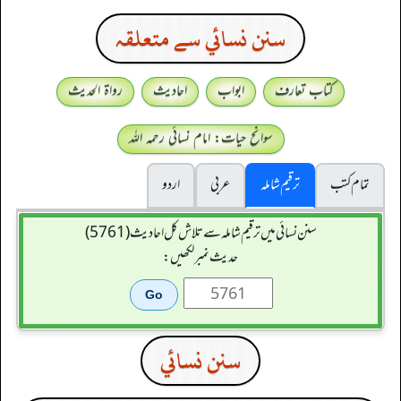
سنن نسائي سے متعلقہ
کتاب تعارف
ابواب
احادیث
رواۃ الحدیث
سوانح حیات: امام نسائی رحمہ اللہ
تمام کتب
ترقیم شاملہ
عربی
اردو
سنن نسائی میں ترقیم شاملہ سے تلاش کل احادیث (5761)
حدیث نمبر لکھیں:
سنن نسائي