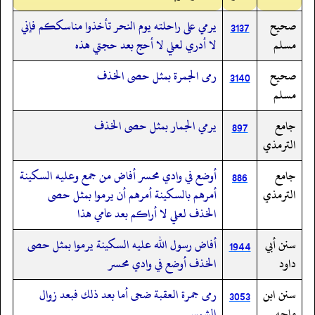
صحيح
يرمي على راحلته يوم النحر تأخذوا مناسككم فإني
3137
مسلم
لا أدري لعلي لا أحج بعد حجتي هذه
صحيح
رمى الجمرة بمثل حصى الخذف
3140
مسلم
جامع
يرمي الجمار بمثل حصى الخذف
897
الترمذي
جامع
أوضع في وادي محسر أفاض من جمع وعليه السكينة
886
الترمذي
أمرهم بالسكينة أمرهم أن يرموا بمثل حصى
الخذف لعلي لا أراكم بعد عامي هذا
سنن أبي
أفاض رسول الله عليه السكينة يرموا بمثل حصى
1944
داود
الخذف أوضع في وادي محسر
سنن ابن
رمى جمرة العقبة ضحى أما بعد ذلك فبعد زوال
3053
ماجه
الشمس