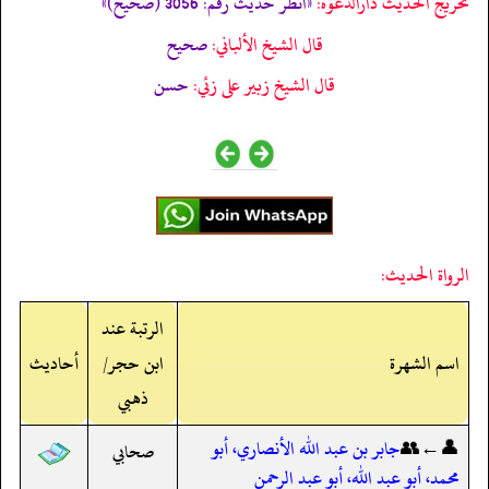
تخریج الحدیث دارالدعوہ:
«انظر حدیث رقم: 3056 (صحیح)»
قال الشيخ الألباني:
صحيح
قال الشيخ زبير على زئي:
حسن
الرواة الحديث:
الرتبة عند
اسم الشهرة
ابن حجر/
أحاديث
ذهبي
👤←👥
جابر بن عبد الله الأنصاري، أبو
صحابي
محمد، أبو عبد الله، أبو عبد الرحمن