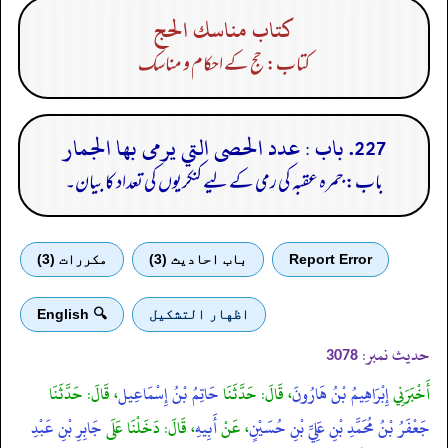
كتاب مناسك الحج
کتاب: حج کے احکام و مناسک
227. باب : عدد الحصى التي يرمى بها الجمار
باب: جمرہ عقبہ کی رمی کے لیے کنکریوں کی تعداد کا بیان۔
Report Error
باب احادیث (3)
مكررات (3)
اظهار التشكيل
🔍 English
حدیث نمبر:
3078
أَخْبَرَنِي
إِبْرَاهِيمُ بْنُ هَارُونَ
، قَالَ: حَدَّثَنَا
حَاتِمُ بْنُ إِسْمَاعِيل
، قَالَ: حَدَّثَنَا
جَعْفَرُ بْنُ مُحَمَّدِ بْنِ عَلِيِّ بْنِ حُسَيْنٍ
، عَنْ
أَبِيهِ
، قَالَ: دَخَلْنَا عَلَى
جَابِرِ بْنِ عَبْدِ