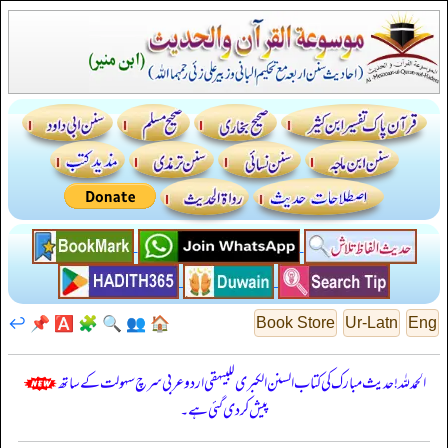
↩️
📌
🅰️
🧩
🔍
👥
🏠
Book Store
Ur-Latn
Eng
الحمدللہ! حدیث مبارک کی کتاب السنن الكبرى للبيهقي اردو عربی سرچ سہولت کے ساتھ
پیش کر دی گئی ہے۔