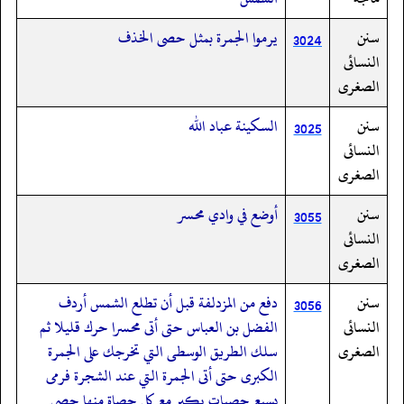
سنن
يرموا الجمرة بمثل حصى الخذف
3024
النسائى
الصغرى
سنن
السكينة عباد الله
3025
النسائى
الصغرى
سنن
أوضع في وادي محسر
3055
النسائى
الصغرى
سنن
دفع من المزدلفة قبل أن تطلع الشمس أردف
3056
النسائى
الفضل بن العباس حتى أتى محسرا حرك قليلا ثم
الصغرى
سلك الطريق الوسطى التي تخرجك على الجمرة
الكبرى حتى أتى الجمرة التي عند الشجرة فرمى
بسبع حصيات يكبر مع كل حصاة منها حصى