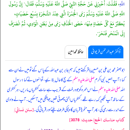
اللَّهِ
، فَقُلْتُ: أَخْبِرْنِي عَنْ حَجَّةِ النَّبِيِّ صَلَّى اللَّهُ عَلَيْهِ وَسَلَّمَ، فَقَالَ:" إِنَّ رَسُولَ
اللَّهِ صَلَّى اللَّهُ عَلَيْهِ وَسَلَّمَ رَمَى الْجَمْرَةَ الَّتِي عِنْدَ الشَّجَرَةِ بِسَبْعِ حَصَيَاتٍ،
يُكَبِّرُ مَعَ كُلِّ حَصَاةٍ مِنْهَا، حَصَى الْخَذْفِ رَمَى مِنْ بَطْنِ الْوَادِي، ثُمَّ انْصَرَفَ
إِلَى الْمَنْحَرِ فَنَحَرَ".
ڈاکٹر عبدالرحمٰن فریوائی
حافظ محمد امین
ابو جعفر محمد بن علی بن حسین باقر کہتے ہیں کہ
ہم جابر بن عبداللہ کے پاس گئے تو میں نے ان سے
کہا: آپ ہمیں نبی اکرم
صلی اللہ علیہ وسلم
کے حج کا حال بتائیے، تو انہوں نے کہا: رسول
اللہ
صلی اللہ علیہ وسلم
نے اس جمرہ کو جو درخت کے قریب ہے سات کنکریاں ماریں، ہر کنکری
کے ساتھ آپ تکبیر کہہ رہے تھے، کنکریاں اتنی چھوٹی تھیں جو چٹکی میں آ سکیں۔ آپ نے وادی
[سنن نسائي/
کے اندر سے رمی کی، پھر آپ منحر (قربان گاہ) کی طرف پلٹے اور قربانی کی۔
كتاب مناسك الحج/حدیث: 3078]