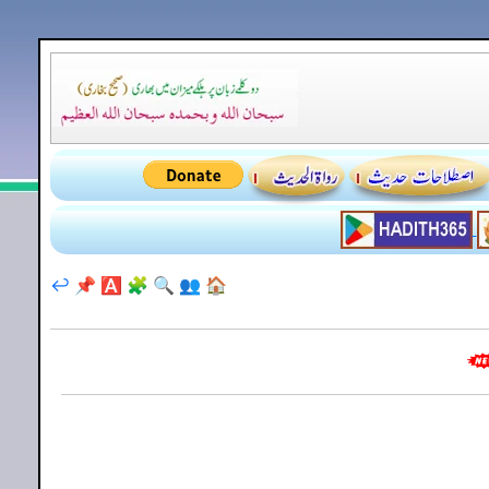
↩️
📌
🅰️
🧩
🔍
👥
🏠