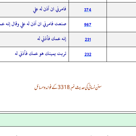
فامرني ان آذن له علي
374
صنعت فامرني ان آذن له علي وقال إنه ع
967
إنه عمك فأذني له
231
تربت يمينك هو عمك فأذني له
232
سنن نسائی کی حدیث نمبر 3318 کے فوائد و مسائل