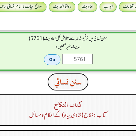
 تعارف
ابواب
احادیث
رواۃ الحدیث
سوانح حیات: امام نسائی رحمہ 
سنن نسائی میں ترقیم شاملہ سے تلاش کل احادیث (5761)
حدیث نمبر لکھیں:
سنن نسائي
كتاب النكاح
کتاب: نکاح (شادی بیاہ) کے احکام و مسائل