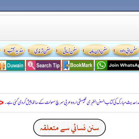
للہ! حدیث مبارک کی کتاب السنن الكبرى للبيهقي اردو عربی سرچ سہولت کے ساتھ پیش کر دی گئی ہے۔
سنن نسائي سے متعلقہ