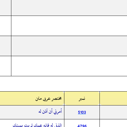
نمبر
مختصر عربی متن
أمرني أن آذن له
5103
ائذني له فإنه عمك تربت يمينك
4796