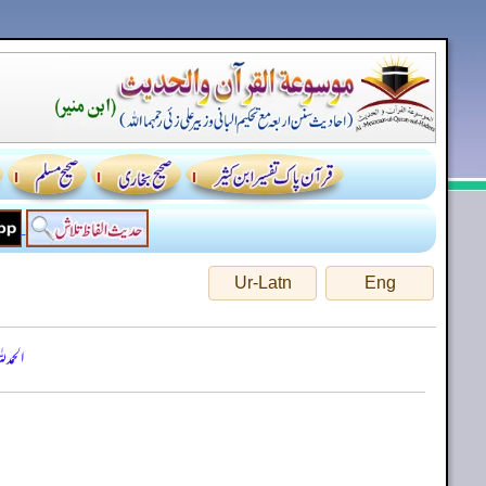
Ur-Latn
Eng
الحمد