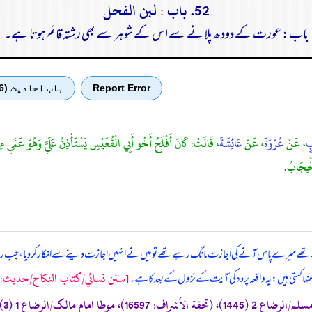
52. باب : لبن الفحل
باب: عورت کے دودھ پلانے سے اس کے شوہر سے بھی رشتہ قائم ہوتا ہے۔
Report Error
باب احادیث (6)
بٍ
، عَنْ
عُرْوَةَ
، عَنْ
عَائِشَةَ
، قَالَتْ: كَانَ أَفْلَحُ أَخُو أَبِي الْقُعَيْسِ يَسْتَأْذِنُ عَلَيَّ وَهُوَ عَمِّي مِ
الْحِجَابُ.
تے تھے میرے پاس آنے کی اجازت مانگ رہے تھے تو میں نے انہیں اجازت دینے سے انکار کر دیا، جب رس
[سنن نسائي/كتاب النكاح/حدیث: 3318]
عنہا کہتی ہیں: یہ واقعہ پردہ کی آیت کے نزول کے بعد کا ہے۔