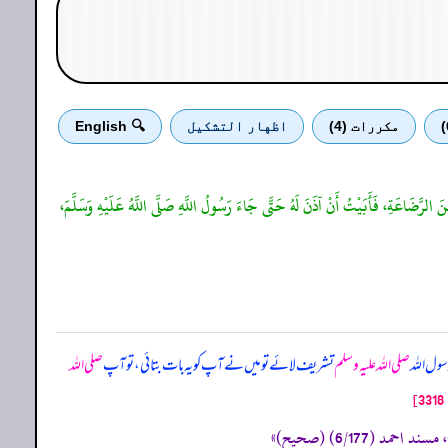
مكررات (4)
اظهار التشكيل
🔍 English
نَ الرَّضَاعَةِ، فَأَبَيْتُ أَنْ آذَنَ لَهُ حَتَّى جَاءَ رَسُولُ اللَّهِ صَلَّى اللَّهُ عَلَيْهِ وَسَلَّمَ،
ول اللہ
صلی اللہ علیہ وسلم
تشریف لائے تو میں نے آپ کو یہ بات بتائی، تو آپ
صلی اللہ