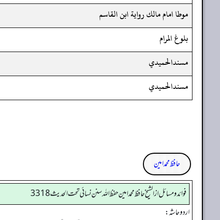
موطا امام مالك رواية ابن القاسم
بلوغ المرام
مسندالحميدي
مسندالحميدي
حافظ محمد امین
فوائد ومسائل از الشيخ حافظ محمد امين حفظ الله سنن نسائي تحت الحديث3318
اردو حاشہ: