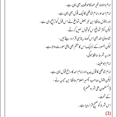
امام داؤد وغیرھما کا موقف بھی یہی ہے،
امام احمد اور امام شافعی کا ایک قول بھی یہی ہے،
اور بقول حافظ ابن حجر بعض شوافع نے اس قول کو ترجیح دی ہے،
لیکن اکثر شوافع اس کو قبول نہیں کرتے،
شاہ ولی اللہ بھی اس کو عاریتاً ہی قرار دیتے ہیں،
لیکن جمہور کے نزدیک اس کا حکم بھی پہلی صورت والا ہے،
اور یہ شرط ساقط ہو گی،
امام ابو حنیفہ،
امام شافعی کا قول جدید اور امام احمد کا راجح قول یہی ہے،
لیکن بقول صاحب تیسیر العلام حافظ ابن تیمیہ نے،
(المسلمون علي شروطهم)
کے تحت،
اس شرط کو صحیح قرار دیا ہے۔
(3)