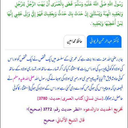
رَسُولَ اللَّهِ صَلَّى اللَّهُ عَلَيْهِ وَسَلَّمَ" قَضَى بِالْعُمْرَى أَنْ يَهَبَ الرَّجُلُ لِلرَّجُلِ
وَلِعَقِبِهِ الْهِبَةَ وَيَسْتَثْنِيَ إِنْ حَدَثَ بِكَ حَدَثٌ وَبِعَقِبِكَ فَهُوَ إِلَيَّ وَإِلَى عَقِبِي إِنَّهَا
لِمَنْ أُعْطِيَهَا وَلِعَقِبِهِ".
ڈاکٹر عبدالرحمٰن فریوائی
حافظ محمد امین
جابر رضی الله عنہ سے روایت ہے کہ
عمریٰ کے سلسلہ میں ایک شخص نے ایک شخص کو اور اس
کی اولاد کو کوئی چیز ہبہ کی اور اس بات کا استثناء کیا کہ اگر تمہارے ساتھ اور تمہاری اولاد کے ساتھ
کوئی حادثہ پیش آ گیا یا تو یہ چیز میری اور میری اولاد کی ہو جائے گی رسول اللہ
صلی اللہ علیہ وسلم
نے
فیصلہ دیا کہ وہ چیز اس کی ہو گی جس کو دے دی گئی ہے اور اس کے اولاد کی ہو گی (استثناء کا کوئی
[سنن نسائي/كتاب العمرى/حدیث: 3780]
حاصل نہ ہو گا)۔
تخریج الحدیث دارالدعوہ:
«انظر حدیث رقم: 3772 (صحیح)»
قال الشيخ الألباني:
صحيح