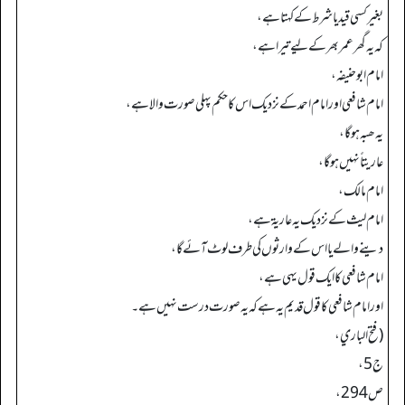
بغیر کسی قید یا شرط کے کہتا ہے،
کہ یہ گھر عمر بھر کے لیے تیرا ہے،
امام ابو حنیفہ،
امام شافعی اور امام احمد کے نزدیک اس کا حکم پہلی صورت والا ہے،
یہ ھبہ ہو گا،
عاریتاً نہیں ہو گا،
امام مالک،
امام لیث کے نزدیک یہ عاریۃ ہے،
دینے والے یا اس کے وارثوں کی طرف لوٹ آئے گا،
امام شافعی کا ایک قول یہی ہے،
اور امام شافعی کا قول قدیم یہ ہے کہ یہ صورت درست نہیں ہے۔
(فتح الباري،
ج 5،
ص 294،