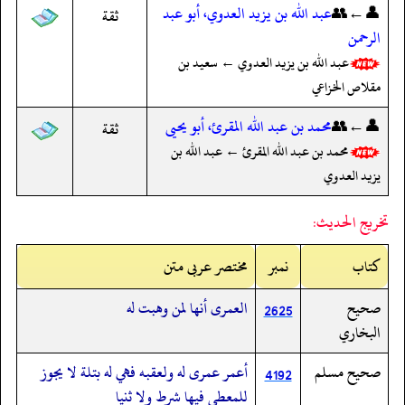
👤←👥
عبد الله بن يزيد العدوي، أبو عبد
ثقة
الرحمن
عبد الله بن يزيد العدوي ← سعيد بن
مقلاص الخزاعي
👤←👥
محمد بن عبد الله المقرئ، أبو يحيى
ثقة
محمد بن عبد الله المقرئ ← عبد الله بن
يزيد العدوي
تخريج الحديث:
کتاب
نمبر
مختصر عربی متن
صحيح
العمرى أنها لمن وهبت له
2625
البخاري
صحيح مسلم
أعمر عمرى له ولعقبه فهي له بتلة لا يجوز
4192
للمعطي فيها شرط ولا ثنيا