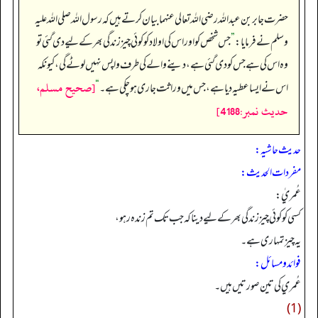
حضرت جابر بن عبداللہ رضی اللہ تعالی عنہما بیان کرتے ہیں کہ رسول اللہ صلی اللہ علیہ
وسلم نے فرمایا:
”
جس شخص کو اور اس کی اولاد کو کوئی چیز زندگی بھر کے لیے دی گئی تو
وہ اس کی ہے جس کو دی گئی ہے، دینے والے کی طرف واپس نہیں لوٹے گی، کیونکہ
[صحيح مسلم،
اس نے ایسا عطیہ دیا ہے، جس میں وراثت جاری ہو چکی ہے۔
“
حديث نمبر:4188]
حدیث حاشیہ:
مفردات الحدیث:
عُمريٰ:
کسی کو کوئی چیز زندگی بھر کے لیے دینا کہ جب تک تم زندہ رہو،
یہ چیز تمہاری ہے۔
فوائد ومسائل:
عُمري کی تین صورتیں ہیں۔
(1)