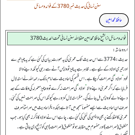
سنن نسائی کی حدیث نمبر 3780 کے فوائد و مسائل
حافظ محمد امین
فوائد ومسائل از الشيخ حافظ محمد امين حفظ الله سنن نسائي تحت الحديث3780
اردو حاشہ:
حدیث: 3774 سے اس حدیث تک عمریٰ کی یہ صورت بیان کی گئی ہے کہ یہ چیز تیرے
اور تیری اولاد کے لیے ہے۔ ظاہر ہے یہ چیز تو واپس آنے سے رہی کیونکہ دینے والا
خود
”
اولاد
“
کی صراحت کرچکا ہے۔ اس قسم کی احادیث سے امام مالک رحمہ اللہ نے استدلال
فرمایا ہے کہ اگر عمریٰ دینے والا
”
اولاد
“
کی صراحت نہ کرے تو وہ چیز معمرلہ کی وفات کے بعد
دینے والے کو واپس مل جائے گی۔ مگر استدلال کمزور ہے کیونکہ اس کی صراحت نہیں کی گئی۔
صرف ان احادیث سے ایسے مفہوماً سمجھ میں آتا ہے جبکہ دیگر احادیث میں صراحتاً صرف
عمریٰ کا لفظ کہنے پر بھی واپسی کی نفی کی گئی ہے۔ چاہے اس نے اولاد کا ذکر نہ بھی کیا ہو۔ جب
منطوق (صراحت) اور مفہوم میں مقابلہ ہو تو منطوق (صراحت) ہی کو ترجیح دی جاتی ہے۔