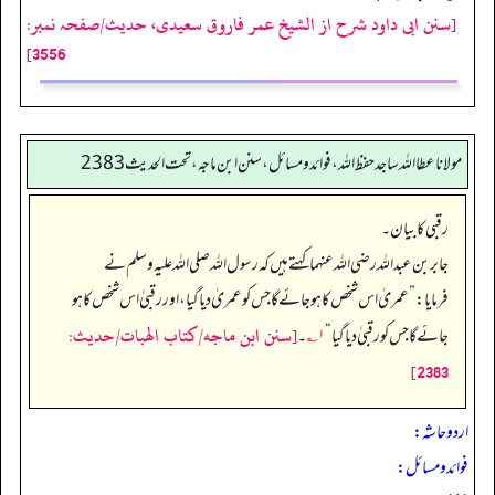
[سنن ابی داود شرح از الشیخ عمر فاروق سعیدی، حدیث/صفحہ نمبر:
3556]
مولانا عطا الله ساجد حفظ الله، فوائد و مسائل، سنن ابن ماجه، تحت الحديث2383
رقبی کا بیان۔
جابر بن عبداللہ رضی اللہ عنہما کہتے ہیں کہ رسول اللہ صلی اللہ علیہ وسلم نے
فرمایا:
”
عمریٰ اس شخص کا ہو جائے گا جس کو عمریٰ دیا گیا، اور رقبیٰ اس شخص کا ہو
[سنن ابن ماجه/كتاب الهبات/حدیث:
جائے گا جس کو رقبیٰ دیا گیا
“
۱؎
۔
2383]
اردو حاشہ:
فوائد و مسائل: