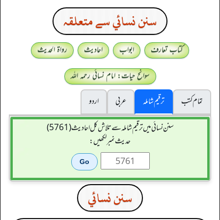
سنن نسائي سے متعلقہ
کتاب تعارف
ابواب
احادیث
رواۃ الحدیث
سوانح حیات: امام نسائی رحمہ اللہ
تمام کتب
ترقیم شاملہ
عربی
اردو
سنن نسائی میں ترقیم شاملہ سے تلاش کل احادیث (5761)
حدیث نمبر لکھیں:
سنن نسائي