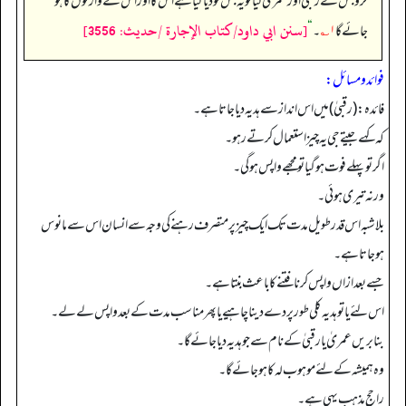
کرو جس نے رقبیٰ اور عمریٰ کیا تو یہ جس کو دیا گیا ہے اس کا اور اس کے وارثوں کا ہو
[سنن ابي داود/كتاب الإجارة /حدیث: 3556]
جائے گا
۱؎
۔‏‏‏‏
“
فوائد ومسائل:
فائدہ: (رقبیٰ) میں اس انداز سے ہدیہ دیا جاتا ہے۔
کہ کہے جیتے جی یہ چیز استعمال کرتے رہو۔
اگر تو پہلے فوت ہوگیا تو مجھے واپس ہوگی۔
ورنہ تیری ہوئی۔
بلاشبہ اس قدر طویل مدت تک ایک چیز پر متصرف رہنے کی وجہ سے انسان اس سے مانوس
ہوجاتا ہے۔
جسے بعد ازاں واپس کرنا فتنے کا باعث بنتا ہے۔
اس لئے یا تو ہدیہ کلی طور پردے دینا چاہیے یا پھر مناسب مدت کے بعد واپس لے لے۔
بنا بریں عمریٰ یا رقبیٰ کے نام سے جو ہدیہ دیا جائے گا۔
وہ ہمیشہ کےلئے موہوب لہ کا ہوجائےگا۔
راحج مذہب یہی ہے۔