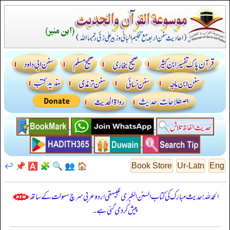
↩️
📌
🅰️
🧩
🔍
👥
🏠
Book Store
Ur-Latn
Eng
الحمدللہ! حدیث مبارک کی کتاب السنن الكبرى للبيهقي اردو عربی سرچ سہولت کے ساتھ
پیش کر دی گئی ہے۔