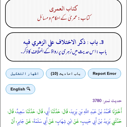
كتاب العمرى
کتاب: عمریٰ کے احکام و مسائل
3. باب : ذكر الاختلاف على الزهري فيه
باب: اس حدیث میں زہری پر رواۃ کے اختلاف کا ذکر۔
Report Error
باب احادیث (10)
اظهار التشكيل
🔍 English
حدیث نمبر:
3780
أَخْبَرَنَا
مُحَمَّدُ بْنُ عَبْدِ اللَّهِ بْنِ يَزِيدَ
، قَالَ: حَدَّثَنَا
أَبِي
، قَالَ: حَدَّثَنَا
سَعِيدٌ
، قَالَ:
حَدَّثَنِي
يَزِيدُ بْنُ أَبِي حَبِيبٍ
، عَنْ
ابْنِ شِهَابٍ
، عَنْ
أَبِي سَلَمَةَ
، عَنْ
جَابِرٍ
، أَنّ