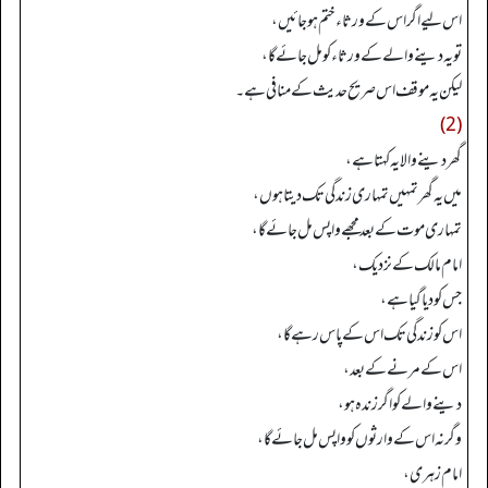
اس لیے اگر اس کے ورثاء ختم ہو جائیں،
تو یہ دینے والے کے ورثاء کو مل جائے گا،
لیکن یہ موقف اس صریح حدیث کے منافی ہے۔
(2)
گھر دینے والا یہ کہتا ہے،
میں یہ گھر تمہیں تمہاری زندگی تک دیتا ہوں،
تمہاری موت کے بعد مجھے واپس مل جائے گا،
امام مالک کے نزدیک،
جس کو دیا گیا ہے،
اس کو زندگی تک اس کے پاس رہے گا،
اس کے مرنے کے بعد،
دینے والے کو اگر زندہ ہو،
وگرنہ اس کے وارثوں کو واپس مل جائے گا،
امام زہری،