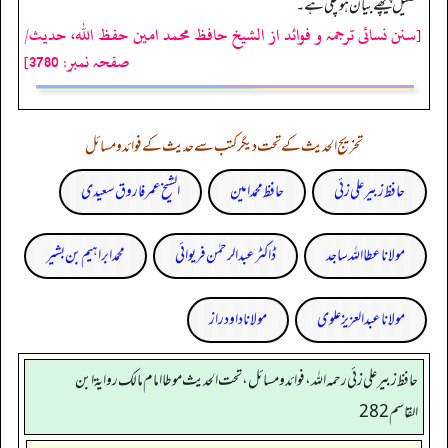
تفصیل پیچھے بیان ہوچکی ہے۔
[سنن نسائی ترجمہ و فوائد از الشیخ حافظ محمد امین حفظ اللہ، حدیث/
صفحہ نمبر: 3780]
تخریج الحدیث کے تحت دیگر کتب سے حدیث کے فوائد و مسائل
حافظ زبیر علی زئی
حافظ محمد امین
الشیخ عمر فاروق سعیدی
مولانا عطا اللہ ساجد
ڈاکٹر عبدالرحمٰن فریوائی
محمد ابراہیم بن بشیر
مولانا عبد العزیز علوی
مولانا داود راز
حافظ زبير على زئي رحمه الله، فوائد و مسائل، تحت الحديث موطا امام مالك رواية ابن
القاسم 282