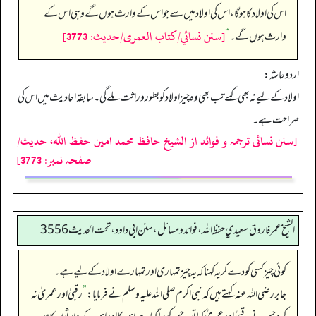
اس کی اولاد کا ہو گا، اس کی اولاد میں سے جو اس کے وارث ہوں گے وہی اس کے
[سنن نسائي/كتاب العمرى/حدیث: 3773]
وارث ہوں گے۔‏‏‏‏
“
اردو حاشہ:
اولاد کے لیے نہ بھی کہے تب بھی وہ چیز اولاد کو بطور وراثت ملے گی۔ سابقہ احادیث میں اس کی
صراحت ہے۔
[سنن نسائی ترجمہ و فوائد از الشیخ حافظ محمد امین حفظ اللہ، حدیث/
صفحہ نمبر: 3773]
الشيخ عمر فاروق سعيدي حفظ الله، فوائد و مسائل، سنن ابي داود ، تحت الحديث 3556
کوئی چیز کسی کو دے کر یہ کہنا کہ یہ چیز تمہاری اور تمہارے اولاد کے لیے ہے۔
جابر رضی اللہ عنہ کہتے ہیں کہ نبی اکرم صلی اللہ علیہ وسلم نے فرمایا:
”
رقبیٰ اور عمریٰ نہ