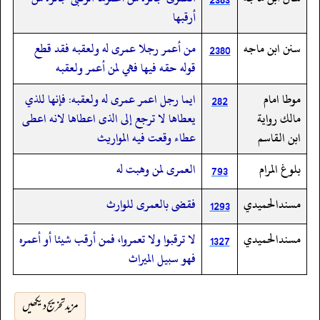
أرقبها
سنن ابن ماجه
من أعمر رجلا عمرى له ولعقبه فقد قطع
2380
قوله حقه فيها فهي لمن أعمر ولعقبه
موطا امام
ايما رجل اعمر عمرى له ولعقبه: فإنها للذي
282
مالك رواية
يعطاها لا ترجع إلى الذى اعطاها لانه اعطى
ابن القاسم
عطاء وقعت فيه المواريث
بلوغ المرام
العمرى لمن وهبت له
793
مسندالحميدي
فقضى بالعمرى للوارث
1293
مسندالحميدي
لا ترقبوا ولا تعمروا، فمن أرقب شيئا أو أعمره
1327
فهو سبيل الميراث
مزید تخریج دیکھیں