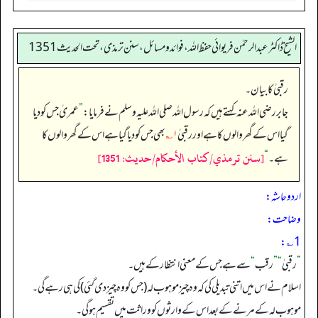
الشیخ ڈاکٹر عبد الرحمٰن فریوائی حفظ اللہ، فوائد و مسائل، سنن ترمذی، تحت الحديث 1351
رقبیٰ کا بیان۔
جابر رضی الله عنہ کہتے ہیں کہ رسول اللہ صلی اللہ علیہ وسلم نے فرمایا:
”
عمریٰ جس کو دیا
گیا اس کے گھر والوں کا ہے اور رقبیٰ
۱؎
بھی جس کو دیا گیا ہے اس کے گھر والوں کا
[سنن ترمذي/كتاب الأحكام/حدیث: 1351]
ہے۔‏‏‏‏
“
اردو حاشہ:
وضاحت:
1؎:
”
رقبیٰ
“
”
رقب
“
سے ہے جس کے معنی انتظار کے ہیں۔
اسلام نے اس میں اتنی تبدیلی کی کہ وہ چیز موہوب لہ (جس کو وہ چیز دی گئی) کی ہی رہے گی۔
موہوب لہ کے مرنے کے بعد اس کے وارثوں کو وراثت میں تقسیم ہوگی۔