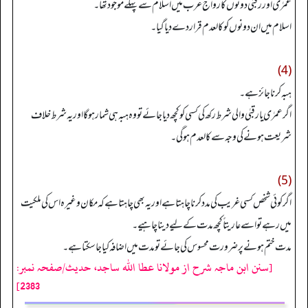
عمرٰی اوررقبٰی دونوں کا رواج عرب میں اسلام سے پہلے موجود تھا۔
اسلام میں ان دونوں کو کالعدم قرار دے دیا گیا۔
(4)
ہبہ کرنا جائز ہے۔
اگر عمرٰی یا رقبٰی والی شرط رکھ کی کسی کوکچھ دیا جائے تووہ ہبہ ہی شمار ہوگا اوریہ شرط خلاف
شریعت ہونےکی وجہ سے کالعدم ہو گی۔
(5)
اگر کوئی شخص کسی غریب کی مدد کرناچاہتا ہےاوریہ بھی چاہتا ہے کہ مکان وغیرہ اس کی ملکیت
میں رہے تو اسے عاریتاً کچھ مدت کےلیے دینا چاہیے۔
مدت ختم ہونے پر ضرورت محسوس کی جائے تومدت میں اضافہ کیا جا سکتا ہے۔
[سنن ابن ماجہ شرح از مولانا عطا الله ساجد، حدیث/صفحہ نمبر:
2383]