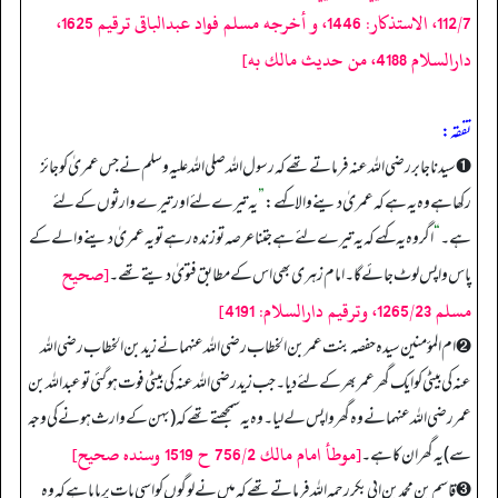
112/7، الاستذكار: 1446، و أخرجه مسلم فواد عبدالباقی ترقیم 1625،
دارالسلام 4188، من حديث مالك به]
تفقه:
➊ سیدنا جابر رضی اللہ عنہ فرماتے تھے کہ رسول اللہ صلی اللہ علیہ وسلم نے جس عمریٰ کو جائز
رکھا ہے وہ یہ ہے کہ عمریٰ دینے والا کہے:
”
یہ تیرے لئے اور تیرے وارثوں کے لئے
ہے۔
“
اگر وہ یہ کہے کہ یہ تیرے لئے ہے جتنا عرصہ تو زندہ رہے تو یہ عمریٰ دینے والے کے
[صحيح
پاس واپس لوٹ جائے گا۔ امام زہری بھی اس کے مطابق فتویٰ دیتے تھے۔
مسلم 1265/23، وترقيم دارالسلام: 4191]
➋ ام المؤمنین سیدہ حفصہ بنت عمر بن الخطاب رضی اللہ عنہما نے زید بن الخطاب رضی اللہ
عنہ کی بیٹی کو ایک گھر عمر بھر کے لئے دیا۔ جب زید رضی اللہ عنہ کی بیٹی فوت ہو گئی تو عبداللہ بن
عمر رضی اللہ عنہما نے وہ گھر واپس لے لیا۔ وہ یہ سمجھتے تھے کہ (بہن کے وارث ہونے کی وجہ
[موطأ امام مالك 756/2 ح 1519 وسنده صحيح]
سے) یہ گھر ان کا ہے۔
➌ قاسم بن محمد بن ابی بکر رحمہ اللہ فرماتے تھے کہ میں نے لوگوں کو اسی بات پر پایا ہے کہ وہ