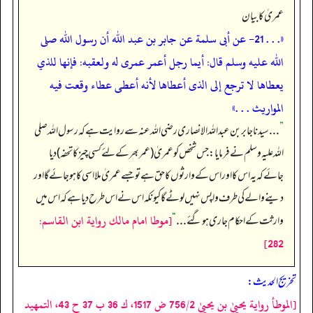
عمریٰ کا بیان
«. . . 21- عن أبى سلمة عن جابر بن عبد الله أن رسول الله صلى
الله عليه وسلم قال: أيما رجل أعمر عمرى له ولعقبه: فإنها للذي
يعطاها لا ترجع إلى الذى أعطاها لأنه أعطى عطاء وقعت فيه
المواريث . . .»
”
. . . سیدنا جابر بن عبداللہ الانصاری رضی اللہ عنہ سے روایت ہے کہ رسول اللہ صلی
اللہ علیہ وسلم نے فرمایا: جس شخص کو عمریٰ (عمر بھر کے لئے کسی چیز کا تحفہ) دیا
جائے کہ یہ اس کا اور اس کے وارثوں کا حق ہے تو جسے عمریٰ ملا اسی کا ہو جائے گا اور
دینے والے کی طرف واپس نہیں لوٹے گا کیونکہ اس نے اس طرح دیا ہے کہ اس میں
[موطا امام مالك رواية ابن القاسم:
وارثت کے احکام جاری ہو گئے . . .
“
282]
تخریج الحدیث:
[الموطأ رواية يحييٰ بن يحييٰ 756/2 ض 1517، ك 36 ب 37 ح 43، التمهيد