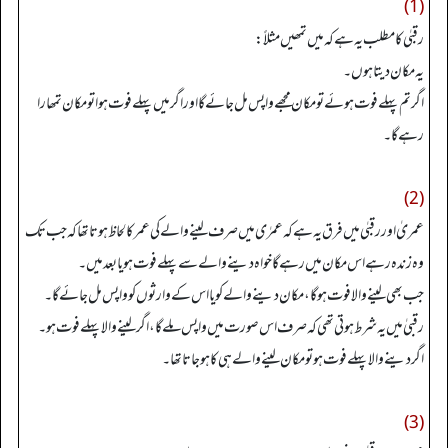
(1)
رقبٰی کامطلب یہ ہےکہ میں تمھیں مثلاً:
یہ مکان دیتا ہوں۔
اگر تم پہلے فوت ہوئے تومکان مجھے واپس مل جائے گا اور اگرمیں پہلے فوت ہوا تومکان تمھارا
رہے گا۔
(2)
عمریٰ اور رقبٰی میں فرق یہ ہےکہ عمرٰی میں صرف لینے والے کی عمر کا لحاظ ہوتا تھا کہ جب تک
وہ زندہ رہے اس مکان میں رہے گا خواہ دینے والے سےپہلے فوت ہو یا بعد میں۔
جب بھی لینے والا فوت ہوگا، مکان دینے والے کو یا اس کے وارثوں کوواپس مل جائے گا۔
رقبیٰ میں یہ شرط ہوتی تھی کہ صرف اس صورت میں واپس ملے گا، اگر لینے والا پہلے فوت ہو۔
اگر دینے والا پہلے فوت ہوتو مکان لینے والے ہی کا ہو جاتا تھا۔
(3)