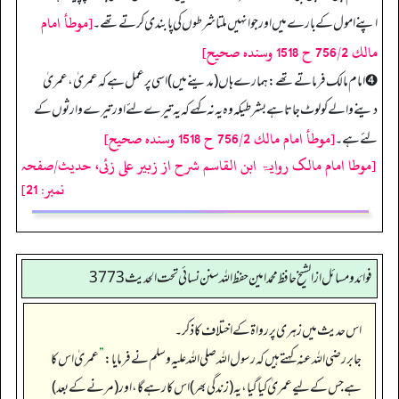
[موطأ امام
اپنے امول کے بارے میں اور جو انہیں ملتا شرطوں کی پابندی کرتے تھے۔
مالك 756/2 ح 1518 وسنده صحيح]
➍ امام مالک فرماتے تھے: ہمارے ہاں (مدینے میں) اسی پر عمل ہے کہ عمریٰ، عمریٰ
دینے والے کو لوٹ جاتا ہے بشرطیکہ وہ یہ نہ کہے کہ یہ تیرے لئے اور تیرے وارثوں کے
[موطأ امام مالك 756/2 ح 1518 وسنده صحيح]
لئے ہے۔
[موطا امام مالک روایۃ ابن القاسم شرح از زبیر علی زئی، حدیث/صفحہ
نمبر: 21]
فوائد ومسائل از الشيخ حافظ محمد امين حفظ الله سنن نسائي تحت الحديث3773
اس حدیث میں زہری پر رواۃ کے اختلاف کا ذکر۔
جابر رضی الله عنہ کہتے ہیں کہ رسول اللہ صلی اللہ علیہ وسلم نے فرمایا:
”
عمریٰ اس کا
ہے جس کے لیے عمریٰ کیا گیا، یہ (زندگی بھر) اس کا رہے گا، اور (مرنے کے بعد)