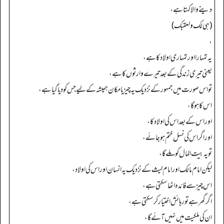
دینے والا کہتا ہے،
(هي لك ولعقبك)
،
یہ تمہارا اور تمہاری اولاد کا ہے،
یعنی تیری زندگی کے بعد تیرے وارثوں کا ہے،
تو اس صورت میں جمہور کے نزدیک یہ چیز یا مکان ہمیشہ کے لیے جس کو دیا گیا ہے،
اس کا ہو گا،
اور اس کے بعد اس کی اولاد کا،
اور اگر اس کی نسل ختم ہو جائے،
تو یہ بیت المال کو ملے گا،
لیکن امام مالک اور امام لیث کے نزدیک یہ انسان اور اس کی اولاد،
اس چیز سے فائدہ اٹھا سکتی ہے،
اگر گھر ہے تو رہائش اختیار کر سکتی ہے،
ان کی ملکیت میں نہیں آئے گا،