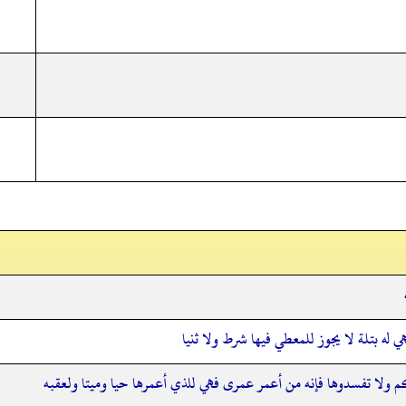
 له بتلة لا يجوز للمعطي فيها شرط ولا ثنيا
ولا تفسدوها فإنه من أعمر عمرى فهي للذي أعمرها حيا وميتا ولعقبه