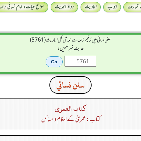
 تعارف
ابواب
احادیث
رواۃ الحدیث
سوانح حیات: امام نسائی رحمہ 
سنن نسائی میں ترقیم شاملہ سے تلاش کل احادیث (5761)
حدیث نمبر لکھیں:
سنن نسائي
كتاب العمرى
کتاب: عمریٰ کے احکام و مسائل