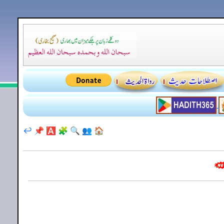
↩️
📌
🅰️
🧩
🔍
👥
🏠