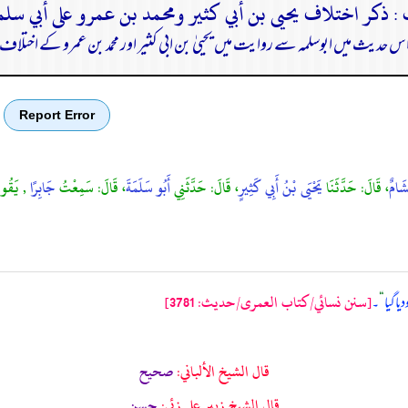
 حدیث میں ابوسلمہ سے روایت میں یحییٰ بن ابی کثیر اور محمد بن عمرو کے اختلاف ک
Report Error
َامٌ
، قَالَ: حَدَّثَنَا
يَحْيَى بْنُ أَبِي كَثِيرٍ
، قَالَ: حَدَّثَنِي
أَبُو سَلَمَةَ
، قَالَ: سَمِعْتُ
جَابِرًا
, يَقُولُ
[سنن نسائي/كتاب العمرى/حدیث: 3781]
یا گیا
“
۔
قال الشيخ الألباني:
صحيح
قال الشيخ زبير على زئي:
حسن