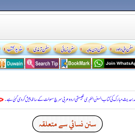
للہ! حدیث مبارک کی کتاب السنن الكبرى للبيهقي اردو عربی سرچ سہولت کے ساتھ پیش کر دی گئی ہے۔
سنن نسائي سے متعلقہ