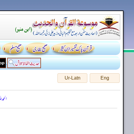
Ur-Latn
Eng
الحمد