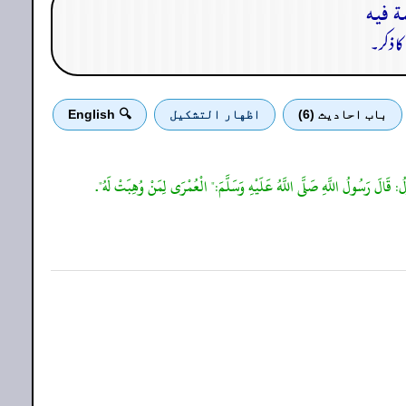
ا ذکر۔
باب احادیث (6)
اظهار التشكيل
🔍 English
: قَالَ رَسُولُ اللَّهِ صَلَّى اللَّهُ عَلَيْهِ وَسَلَّمَ:" الْعُمْرَى لِمَنْ وُهِبَتْ لَهُ".