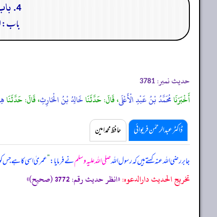
4. باب : ذكر اختلاف يحيى بن أبي كثير ومحمد بن عمرو على أبي سلمة فيه
باب: اس
حدیث نمبر:
3781
أَخْبَرَنَا
مُحَمَّدُ بْنُ عَبْدِ الْأَعْلَى
، قَالَ: حَدَّثَنَا
خَالِدُ بْنُ الْحَارِثِ
، قَالَ: حَدَّثَنَا
هِش
ڈاکٹر عبدالرحمٰن فریوائی
حافظ محمد امین
جابر رضی الله عنہ کہتے ہیں کہ
رسول اللہ
صلی اللہ علیہ وسلم
نے فرمایا:
”
عمریٰ اسی کا ہے جس کو د
تخریج الحدیث دارالدعوہ:
«انظر حدیث رقم: 3772 (صحیح)»