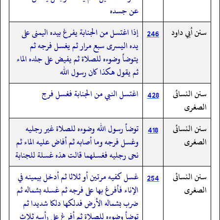
عن جسده
سنن أبي داود
إذا اغتسل من الجنابة يفرغ بيده اليمنى على
246
يده اليسرى سبع مرار ثم يغسل فرجه ثم
يتوضأ وضوءه للصلاة ثم يفيض على جلده الماء
ثم يقول هكذا كان رسول الله
سنن النسائى
اغتسل النبي من الجنابة فغسل فرج
428
الصغرى
سنن النسائى
توضأ رسول الله وضوءه للصلاة غير رجليه
418
الصغرى
وغسل فرجه وما أصابه ثم أفاض عليه الماء ثم
نحى رجليه فغسلهما قالت هذه غسلة للجنابة
سنن النسائى
غسل كفيه مرتين أو ثلاثا ثم أدخل بيمينه في
254
الصغرى
الإناء فأفرغ بها على فرجه ثم غسله بشماله ثم
ضرب بشماله الأرض فدلكها دلكا شديدا ثم
توضأ وضوءه للصلاة ثم أفرغ على رأسه ثلاث