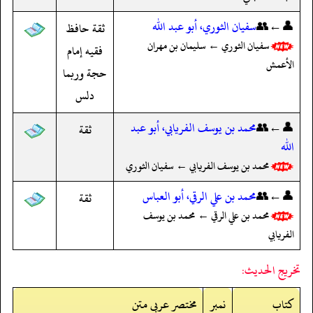
👤←👥
سفيان الثوري، أبو عبد الله
ثقة حافظ
سفيان الثوري ← سليمان بن مهران
فقيه إمام
الأعمش
حجة وربما
دلس
👤←👥
محمد بن يوسف الفريابي، أبو عبد
ثقة
الله
محمد بن يوسف الفريابي ← سفيان الثوري
👤←👥
محمد بن علي الرقي، أبو العباس
ثقة
محمد بن علي الرقي ← محمد بن يوسف
الفريابي
تخريج الحديث:
کتاب
نمبر
مختصر عربی متن