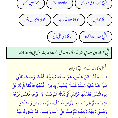
الشیخ عمر فاروق سعیدی
مولانا داود راز
محمد حسین میمن
حافظ محمد امین
مولانا عطا اللہ ساجد
محمد ابراہیم بن بشیر
الشیخ عبدالستار الحماد
حافظ زبیر علی زئی
الشيخ عمر فاروق سعيدي حفظ الله، فوائد و مسائل، تحت الحديث سنن ابي داود 245
غسل جنابت کے طریقے کا بیان
«. . . حَدَّثَنَا ابْنُ عَبَّاسٍ، عَنْ خَالَتِهِ مَيْمُونَةَ، قَالَتْ: وَضَعْتُ لِلنَّبِيِّ
صَلَّى اللَّهُ عَلَيْهِ وَسَلَّمَ غُسْلًا يَغْتَسِلُ بِهِ مِنَ الْجَنَابَةِ، فَأَكْفَأَ الْإِنَاءَ عَلَى
يَدِهِ الْيُمْنَى فَغَسَلَهَا مَرَّتَيْنِ أَوْ ثَلَاثًا، ثُمَّ صَبَّ عَلَى فَرْجِهِ فَغَسَلَ فَرْجَهُ
بِشِمَالِهِ، ثُمَّ ضَرَبَ بِيَدِهِ الْأَرْضَ فَغَسَلَهَا، ثُمَّ تَمَضْمَضَ وَاسْتَنْشَقَ
وَغَسَلَ وَجْهَهُ وَيَدَيْهِ، ثُمَّ صَبَّ عَلَى رَأْسِهِ وَجَسَدِهِ، ثُمَّ تَنَحَّى نَاحِيَةً