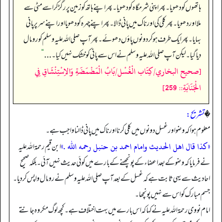
ہاتھوں کو دھویا۔ پھر اپنی شرمگاہ کو دھویا۔ پھر اپنے ہاتھ کو زمین پر رگڑ کر اسے مٹی سے
ملا اور دھویا۔ پھر کلی کی اور ناک میں پانی ڈالا۔ پھر اپنے چہرہ کو دھویا اور اپنے سر پر پانی
بہایا۔ پھر ایک طرف ہو کر دونوں پاؤں دھوئے۔ پھر آپ صلی اللہ علیہ وسلم کو رومال
دیا گیا۔ لیکن آپ صلی اللہ علیہ وسلم نے اس سے پانی کو خشک نہیں کیا۔ . . .
“
[صحيح البخاري/كِتَاب الْغُسْل/بَابُ الْمَضْمَضَةِ وَالاِسْتِنْشَاقِ فِي
الْجَنَابَةِ:: 259]
�
تشریح:
معلوم ہوا کہ وضو اور غسل دونوں میں کلی کرنا اور ناک میں پانی ڈالنا واجب ہے۔
«كذا قال اهل الحديث وامام احمد بن حنبل رحمه الله .»
ابن قیم رحمۃ اللہ علیہ
نے فرمایا کہ وضو کے بعد اعضاء کے پونچھنے کے بارے میں کوئی حدیث نہیں آئی۔ بلکہ صحیح
احادیث سے یہی ثابت ہے کہ غسل کے بعد آپ صلی اللہ علیہ وسلم نے رومال واپس کر دیا۔
جسم مبارک کو اس سے نہیں پونچھا۔
امام نووی رحمۃ اللہ علیہ نے کہا کہ اس بارے میں بہت اختلاف ہے۔ کچھ لوگ مکروہ جانتے