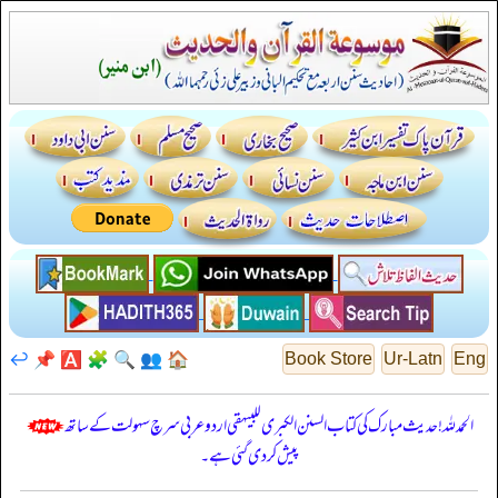
↩️
📌
🅰️
🧩
🔍
👥
🏠
Book Store
Ur-Latn
Eng
الحمدللہ! حدیث مبارک کی کتاب السنن الكبرى للبيهقي اردو عربی سرچ سہولت کے ساتھ
پیش کر دی گئی ہے۔