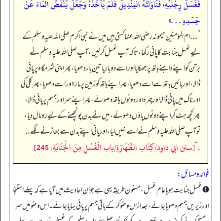
فَغَسَلَ رِجْلَيْهِ، فَنَاوَلْتُهُ الْمِنْدِيلَ فَلَمْ يَأْخُذْهُ وَجَعَلَ يَنْفُضُ الْمَاءَ عَنْ
جَسَدِهِ . . .»
”
. . . ام المؤمنین میمونہ رضی اللہ عنہا کہتی ہیں میں نے نبی اکرم صلی اللہ علیہ وسلم کے
لیے غسل جنابت کا پانی رکھا، تاکہ آپ غسل کر لیں، آپ صلی اللہ علیہ وسلم نے
برتن کو اپنے داہنے ہاتھ پر جھکایا اور اسے دوبار یا تین بار دھویا، پھر اپنی شرمگاہ پر پانی
ڈالا، اور بائیں ہاتھ سے اسے دھویا، پھر اپنے ہاتھ کو زمین پر مارا اور اسے دھویا، پھر کلی کی
اور ناک میں پانی ڈالا اور چہرہ اور دونوں ہاتھ دھوئے، پھر اپنے سر اور جسم پر پانی ڈالا،
پھر کچھ ہٹ کر اپنے دونوں پاؤں دھوئے، میں نے بدن پونچھنے کے لیے رومال دیا،
تو آپ صلی اللہ علیہ وسلم نے اسے نہیں لیا، اور پانی اپنے بدن سے جھاڑنے لگے . .
[سنن ابي داود/كِتَاب الطَّهَارَةِ/باب الْغُسْلِ مِنَ الْجَنَابَةِ: 245]
“
.
فوائد و مسائل:
➊ غسل جنابت ہو یا عام غسل، مسنون طریقہ یہی ہے جو ان احادیث میں آیا ہے کہ پہلے استنجا
اور زیریں جسم دھویا جائے، بعد ازاں وضو کر کے باقی جسم پر پانی بہایا جائے۔ اس وضو میں سر