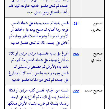
جسده ثم تنحى فغسل قدميه فناولته ثوبا فلم
يأخذه فانطلق وهو ينفض يديه
صحيح
غسل يديه ثم صب بيمينه على شماله فغسل
281
البخاري
فرجه وما أصابه ثم مسح بيده على الحائط أو
الأرض ثم توضأ وضوءه للصلاة غير رجليه ثم
أفاض على جسده الماء ثم تنحى فغسل قدميه
صحيح
أفرغ على يديه فغسلهما مرتين مرتين أو ثلاثا
265
البخاري
ثم أفرغ بيمينه على شماله فغسل مذاكيره ثم
دلك يده بالأرض ثم مضمض واستنشق ثم
غسل وجهه ويديه وغسل رأسه ثلاثا ثم أفرغ
على جسده ثم تنحى من مقامه فغسل قدميه
صحيح مسلم
غسله من الجنابة فغسل كفيه مرتين أو ثلاثا
722
ثم أدخل يده في الإناء ثم أفرغ به على فرجه
وغسله بشماله ثم ضرب بشماله الأرض فدلكها