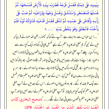
بِيَمِينِهِ عَلَى شِمَالِهِ فَغَسَلَ فَرْجَهُ فَضَرَبَ بِيَدِهِ الْأَرْضَ فَمَسَحَهَا، ثُمَّ
غَسَلَهَا فَمَضْمَضَ وَاسْتَنْشَقَ وَغَسَلَ وَجْهَهُ وَذِرَاعَيْهِ، ثُمَّ صَبَّ عَلَى
رَأْسِهِ وَأَفَاضَ عَلَى جَسَدِهِ، ثُمَّ تَنَحَّى فَغَسَلَ قَدَمَيْهِ، فَنَاوَلْتُهُ ثَوْبًا فَلَمْ
يَأْخُذْهُ، فَانْطَلَقَ وَهُوَ يَنْفُضُ يَدَيْهِ " . . . .»
”
. . . ابن عباس سے روایت ہے، آپ نے کہا کہ میمونہ رضی اللہ عنہا نے فرمایا کہ
میں نے نبی کریم صلی اللہ علیہ وسلم کے لیے غسل کا پانی رکھا اور ایک کپڑے سے
پردہ کر دیا۔ پہلے آپ صلی اللہ علیہ وسلم نے اپنے دونوں ہاتھوں پر پانی ڈالا اور انہیں
دھویا۔ پھر اپنے داہنے ہاتھ سے بائیں ہاتھ میں پانی لیا اور شرمگاہ دھوئی۔ پھر ہاتھ کو زمین
پر مارا اور دھویا۔ پھر کلی کی اور ناک میں پانی ڈالا اور چہرے اور بازو دھوئے۔ پھر سر پر
پانی بہایا اور سارے بدن کا غسل کیا۔ اس کے بعد آپ صلی اللہ علیہ وسلم مقام غسل
سے ایک طرف ہو گئے۔ پھر دونوں پاؤں دھوئے۔ اس کے بعد میں نے آپ صلی
اللہ علیہ وسلم کو ایک کپڑا دینا چاہا۔ تو آپ صلی اللہ علیہ وسلم نے اسے نہیں لیا اور آپ
[صحيح البخاري/كِتَاب
صلی اللہ علیہ وسلم ہاتھوں سے پانی جھاڑنے لگے۔ . . .
“
الْغُسْل/بَابُ نَفْضِ الْيَدَيْنِ مِنَ الْغُسْلِ عَنِ الْجَنَابَةِ:: 276]