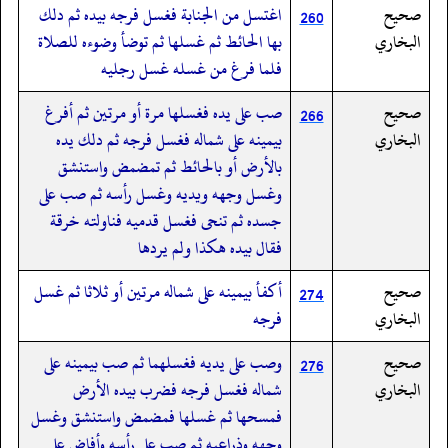
صحيح
اغتسل من الجنابة فغسل فرجه بيده ثم دلك
260
البخاري
بها الحائط ثم غسلها ثم توضأ وضوءه للصلاة
فلما فرغ من غسله غسل رجليه
صحيح
صب على يده فغسلها مرة أو مرتين ثم أفرغ
266
البخاري
بيمينه على شماله فغسل فرجه ثم دلك يده
بالأرض أو بالحائط ثم تمضمض واستنشق
وغسل وجهه ويديه وغسل رأسه ثم صب على
جسده ثم تنحى فغسل قدميه فناولته خرقة
فقال بيده هكذا ولم يردها
صحيح
أكفأ بيمينه على شماله مرتين أو ثلاثا ثم غسل
274
البخاري
فرجه
صحيح
وصب على يديه فغسلهما ثم صب بيمينه على
276
البخاري
شماله فغسل فرجه فضرب بيده الأرض
فمسحها ثم غسلها فمضمض واستنشق وغسل
وجهه وذراعيه ثم صب على رأسه وأفاض على