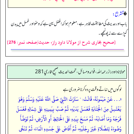
�
تشریح:
باب اور حدیث کی مطابقت ظاہر ہے، معلوم ہوا کہ افضل یہی ہے کہ وضو اور غسل میں بدن
کپڑے سے نہ پونچھے۔
[صحیح بخاری شرح از مولانا داود راز، حدیث/صفحہ نمبر: 276]
مولانا داود راز رحمه الله، فوائد و مسائل، تحت الحديث صحيح بخاري 281
لوگوں میں نہاتے وقت پردہ کرنا ضروری ہے
«. . . عَنْ مَيْمُونَةَ، قَالَتْ: " سَتَرْتُ النَّبِيَّ صَلَّى اللَّهُ عَلَيْهِ وَسَلَّمَ وَهُوَ
يَغْتَسِلُ مِنَ الْجَنَابَةِ فَغَسَلَ يَدَيْهِ، ثُمَّ صَبَّ بِيَمِينِهِ عَلَى شِمَالِهِ فَغَسَلَ
فَرْجَهُ وَمَا أَصَابَهُ، ثُمَّ مَسَحَ بِيَدِهِ عَلَى الْحَائِطِ أَوِ الْأَرْضِ، ثُمَّ تَوَضَّأَ
وُضُوءَهُ لِلصَّلَاةِ غَيْرَ رِجْلَيْهِ، ثُمَّ أَفَاضَ عَلَى جَسَدِهِ الْمَاءَ، ثُمَّ تَنَحَّى