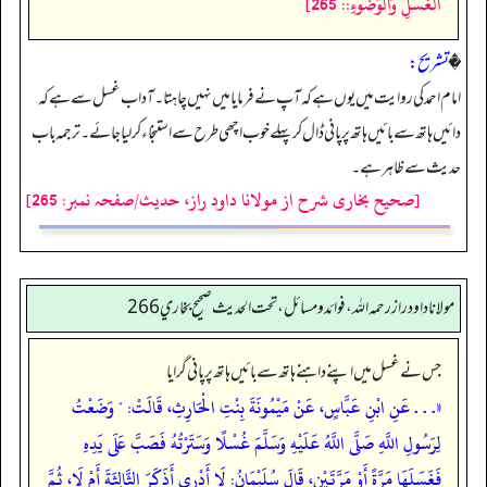
الْغُسْلِ وَالْوُضُوءِ:: 265]
�
تشریح:
امام احمد کی روایت میں یوں ہے کہ آپ نے فرمایا میں نہیں چاہتا۔ آداب غسل سے ہے کہ
دائیں ہاتھ سے بائیں ہاتھ پر پانی ڈال کر پہلے خوب اچھی طرح سے استنجاء کر لیا جائے۔ ترجمہ باب
حدیث سے ظاہر ہے۔
[صحیح بخاری شرح از مولانا داود راز، حدیث/صفحہ نمبر: 265]
مولانا داود راز رحمه الله، فوائد و مسائل، تحت الحديث صحيح بخاري 266
جس نے غسل میں اپنے داہنے ہاتھ سے بائیں ہاتھ پر پانی گرایا
«. . . عَنِ ابْنِ عَبَّاسٍ، عَنْ مَيْمُونَةَ بِنْتِ الْحَارِثِ، قَالَتْ: " وَضَعْتُ
لِرَسُولِ اللَّهِ صَلَّى اللَّهُ عَلَيْهِ وَسَلَّمَ غُسْلًا وَسَتَرْتُهُ فَصَبَّ عَلَى يَدِهِ
فَغَسَلَهَا مَرَّةً أَوْ مَرَّتَيْنِ، قَالَ سُلَيْمَانُ: لَا أَدْرِي أَذَكَرَ الثَّالِثَةَ أَمْ لَا، ثُمَّ