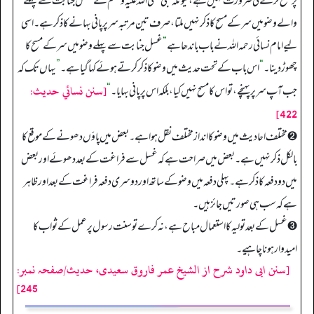
پر مسح کرنے کی ضرورت نہیں ہے، کیونکہ نبی صلی اللہ علیہ وسلم کے غسل جنابت سے پہلے
والے وضو میں سر کے مسح کا ذکر نہیں ملتا، صرف تین مرتبہ سر پر پانی بہانے کا ذکر ہے۔ اسی
لیے امام نسائی رحمہ اللہ نے باب باندھا ہے
”
غسل جنابت سے پہلے وضو میں سر کے مسح کا
چھوڑ دینا۔
“
اس باب کے تحت حدیث میں وضو کا ذکر کرتے ہوئے کہا گیا ہے۔
”
یہاں تک کہ
[سنن نسائي حديث:
جب آپ سر پر پہنچے، تو اس کا مسح نہیں کیا، بلکہ اس پر پانی بہایا۔
“
422]
➋ مختلف احادیث میں وضو کا انداز مختلف نقل ہوا ہے۔ بعض میں پاؤں دھونے کے موقع کا
بالکل ذکر نہیں ہے۔ بعض میں صراحت ہے کہ غسل سے فراغت کے بعد دھوئے اور بعض
میں دو دفعہ کا ذکر ہے۔ پہلی دفعہ میں وضو کے ساتھ اور دوسری دفعہ فراغت کے بعد اور ظاہر
ہے کہ سب ہی صورتیں جائز ہیں۔
➌ غسل کے بعد تولیہ کا استعمال مباح ہے، نہ کرے تو سنت رسول پر عمل کے ثواب کا
امیدوار ہونا چاہیے۔
[سنن ابی داود شرح از الشیخ عمر فاروق سعیدی، حدیث/صفحہ نمبر:
245]