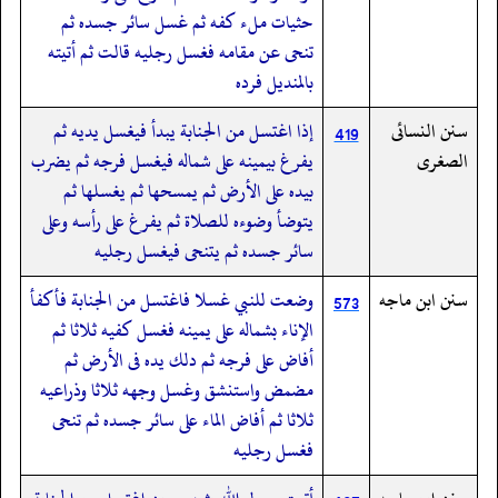
حثيات ملء كفه ثم غسل سائر جسده ثم
تنحى عن مقامه فغسل رجليه قالت ثم أتيته
بالمنديل فرده
سنن النسائى
إذا اغتسل من الجنابة يبدأ فيغسل يديه ثم
419
الصغرى
يفرغ بيمينه على شماله فيغسل فرجه ثم يضرب
بيده على الأرض ثم يمسحها ثم يغسلها ثم
يتوضأ وضوءه للصلاة ثم يفرغ على رأسه وعلى
سائر جسده ثم يتنحى فيغسل رجليه
سنن ابن ماجه
وضعت للنبي غسلا فاغتسل من الجنابة فأكفأ
573
الإناء بشماله على يمينه فغسل كفيه ثلاثا ثم
أفاض على فرجه ثم دلك يده فى الأرض ثم
مضمض واستنشق وغسل وجهه ثلاثا وذراعيه
ثلاثا ثم أفاض الماء على سائر جسده ثم تنحى
فغسل رجليه