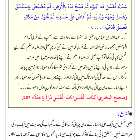
شِمَالِهِ فَغَسَلَ مَذَاكِيرَهُ، ثُمَّ مَسَحَ يَدَهُ بِالْأَرْضِ، ثُمَّ مَضْمَضَ وَاسْتَنْشَقَ
وَغَسَلَ وَجْهَهُ وَيَدَيْهِ، ثُمَّ أَفَاضَ عَلَى جَسَدِهِ، ثُمَّ تَحَوَّلَ مِنْ مَكَانِهِ
فَغَسَلَ قَدَمَيْهِ " . . . .»
”
. . . عبداللہ بن عباس رضی اللہ عنہما سے روایت ہے، آپ نے فرمایا کہ ام
المؤمنین میمونہ رضی اللہ عنہا نے فرمایا کہ میں نے نبی کریم صلی اللہ علیہ وسلم کے لیے
غسل کا پانی رکھا تو آپ صلی اللہ علیہ وسلم نے اپنے ہاتھ دو مرتبہ یا تین مرتبہ
دھوئے۔ پھر پانی اپنے بائیں ہاتھ میں لے کر اپنی شرمگاہ کو دھویا۔ پھر زمین پر ہاتھ
رگڑا۔ اس کے بعد کلی کی اور ناک میں پانی ڈالا اور اپنے چہرے اور ہاتھوں کو دھویا۔ پھر
اپنے سارے بدن پر پانی بہا لیا اور اپنی جگہ سے ہٹ کر دونوں پاؤں دھوئے۔ . . .
“
[صحيح البخاري/كِتَاب الْغُسْل/بَابُ الْغُسْلِ مَرَّةً وَاحِدَةً:: 257]
�
تشریح:
یعنی غسل میں ایک ہی بار سارے بدن پر پانی ڈالنا کافی ہے۔ گو باب کی حدیث میں ایک بار کی
صراحت نہیں، مطلق پانی بہانے کا ذکر ہے جو ایک ہی بار پر محمول ہو گا اسی سے ترجمہ باب نکلا۔