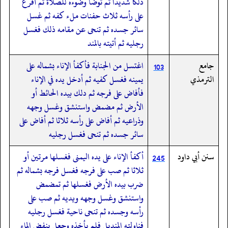
دلكا شديدا ثم توضأ وضوءه للصلاة ثم أفرغ
على رأسه ثلاث حفنات ملء كفه ثم غسل
سائر جسده ثم تنحى عن مقامه ذلك فغسل
رجليه ثم أتيته بالمند
جامع
اغتسل من الجنابة فأكفأ الإناء بشماله على
103
الترمذي
يمينه فغسل كفيه ثم أدخل يده في الإناء
فأفاض على فرجه ثم دلك بيده الحائط أو
الأرض ثم مضمض واستنشق وغسل وجهه
وذراعيه ثم أفاض على رأسه ثلاثا ثم أفاض على
سائر جسده ثم تنحى فغسل رجليه
سنن أبي داود
أكفأ الإناء على يده اليمنى فغسلها مرتين أو
245
ثلاثا ثم صب على فرجه فغسل فرجه بشماله ثم
ضرب بيده الأرض فغسلها ثم تمضمض
واستنشق وغسل وجهه ويديه ثم صب على
رأسه وجسده ثم تنحى ناحية فغسل رجليه
فناولته المنديل فلم يأخذه وجعل ينفض الماء