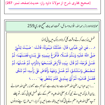
[صحیح بخاری شرح از مولانا داود راز، حدیث/صفحہ نمبر: 257]
مولانا داود راز رحمه الله، فوائد و مسائل، تحت الحديث صحيح بخاري 259
غسل جنابت کرتے وقت کلی کرنا اور ناک میں پانی ڈالنا
«. . . عَنِ ابْنِ عَبَّاسٍ، قَالَ: حَدَّثَتْنَا مَيْمُونَةُ، قَالَتْ: " صَبَبْتُ لِلنَّبِيِّ
صَلَّى اللَّهُ عَلَيْهِ وَسَلَّمَ غُسْلًا، فَأَفْرَغَ بِيَمِينِهِ عَلَى يَسَارِهِ فَغَسَلَهُمَا، ثُمَّ
غَسَلَ فَرْجَهُ، ثُمَّ قَالَ: بِيَدِهِ الْأَرْضَ فَمَسَحَهَا بِالتُّرَابِ ثُمَّ غَسَلَهَا، ثُمَّ
تَمَضْمَضَ وَاسْتَنْشَقَ، ثُمَّ غَسَلَ وَجْهَهُ وَأَفَاضَ عَلَى رَأْسِهِ، ثُمَّ تَنَحَّى
فَغَسَلَ قَدَمَيْهِ، ثُمَّ أُتِيَ بِمِنْدِيلٍ فَلَمْ يَنْفُضْ بِهَا " . . . .»
”
. . . ابن عباس رضی اللہ عنہما سے روایت ہے، کہا ہم سے میمونہ رضی اللہ عنہا نے
بیان فرمایا کہ میں نے نبی کریم صلی اللہ علیہ وسلم کے لیے غسل کا پانی رکھا۔ تو پہلے
آپ صلی اللہ علیہ وسلم نے پانی کو دائیں ہاتھ سے بائیں پر گرایا۔ اس طرح اپنے دونوں