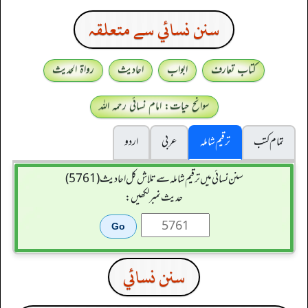
سنن نسائي سے متعلقہ
کتاب تعارف
ابواب
احادیث
رواۃ الحدیث
سوانح حیات: امام نسائی رحمہ اللہ
تمام کتب
ترقیم شاملہ
عربی
اردو
سنن نسائی میں ترقیم شاملہ سے تلاش کل احادیث (5761)
حدیث نمبر لکھیں:
سنن نسائي