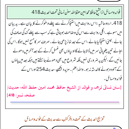
فوائد ومسائل از الشيخ حافظ محمد امين حفظ الله سنن نسائي تحت الحديث 418
418۔ اردو حاشیہ: اس روایت میں استنجا کرنے سے پہلے وضو کرنے کا بیان ہے۔ یہ بیان
میں سہو ہے۔ اگلی روایت سے اس کی وضاحت ہو جاتی ہے کہ سب سے پہلے گندگی صاف کی
جائے، یعنی استنجا کیا جائے، اس کے بعد نماز پڑھی جائے۔ صرف سر کا مسح نہیں ہو گا۔ اس کی
بجائے تین چلو پانی سر میں ڈالا جائے گا اور پاؤں بھی غسل کرنے کے بعد آخر میں دھوئے
جائیں گے، لیکن یہ ضروری نہیں بلکہ شروع میں بھی دھوئے جاسکتے ہیں جبکہ بعد میں پاؤں
کے آلودہ ہونے کا خدشہ نہ ہو۔ واللہ اعلم۔ مزید دیکھیے، حدیث 254 اور اس کے
فوائدومسائل۔
[سنن نسائی ترجمہ و فوائد از الشیخ حافظ محمد امین حفظ اللہ، حدیث/
صفحہ نمبر: 418]
تخریج الحدیث کے تحت دیگر کتب سے حدیث کے فوائد و مسائل