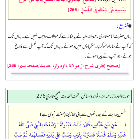
بِيَمِينِهِ عَلَى شِمَالِهِ فِي الْغُسْلِ:: 266]
�
تشریح:
یہاں حضرت امام بخاری رحمۃ اللہ علیہ نے یہ نکالا ہے کہ موالات واجب نہیں ہے۔ یہاں تک
کہ آپ نے سارا وضو کر لیا۔ مگر پاؤں نہیں دھوئے۔ یہاں تک کہ آپ غسل سے فارغ
ہوئے، پھر آپ نے پیر دھوئے۔
[صحیح بخاری شرح از مولانا داود راز، حدیث/صفحہ نمبر: 266]
مولانا داود راز رحمه الله، فوائد و مسائل، تحت الحديث صحيح بخاري 276
غسل جنابت کے بعد ہاتھوں سے پانی جھاڑ لینا (سنت نبوی ہے)
«. . . عَنِ ابْنِ عَبَّاسٍ، قَالَ: قَالَتْ مَيْمُونَةُ " وَضَعْتُ لِلنَّبِيِّ صَلَّى اللَّهُ
عَلَيْهِ وَسَلَّمَ غُسْلًا فَسَتَرْتُهُ بِثَوْبٍ وَصَبَّ عَلَى يَدَيْهِ فَغَسَلَهُمَا، ثُمَّ صَبَّ