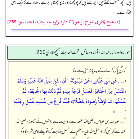
ہیں، کچھ مستحب کہتے ہیں، کچھ کہتے ہیں کہ پونچھنا اور نہ پونچھنا برابرہے۔ ہمارے نزدیک یہی
مختارہے۔
[صحیح بخاری شرح از مولانا داود راز، حدیث/صفحہ نمبر: 259]
مولانا داود راز رحمه الله، فوائد و مسائل، تحت الحديث صحيح بخاري 260
گندگی پاک کرنے کے بعد ہاتھ مٹی سے ملنا
«. . . عَنِ ابْنِ عَبَّاسٍ، عَنْ مَيْمُونَةَ، " أَنّ النَّبِيَّ صَلَّى اللَّهُ عَلَيْهِ وَسَلَّمَ
اغْتَسَلَ مِنَ الْجَنَابَةِ، فَغَسَلَ فَرْجَهُ بِيَدِهِ ثُمَّ دَلَكَ بِهَا الْحَائِطَ، ثُمَّ
غَسَلَهَا، ثُمَّ تَوَضَّأَ وُضُوءَهُ لِلصَّلَاةِ، فَلَمَّا فَرَغَ مِنْ غُسْلِهِ غَسَلَ رِجْلَيْهِ
" . . . .»
”
. . . عبداللہ بن عباس رضی اللہ عنہما سے روایت ہے، انہوں نے میمونہ رضی اللہ
عنہا سے کہ نبی کریم صلی اللہ علیہ وسلم نے غسل جنابت کیا تو پہلے اپنی شرمگاہ کو