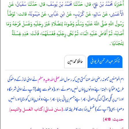
أَخْبَرَنَا
مُحَمَّدُ بْنُ عَلِيٍّ
، قال: حَدَّثَنَا
مُحَمَّدُ بْنُ يُوسُفَ
، قال: حَدَّثَنَا
سُفْيَانُ
، عَنْ
الْأَعْمَشِ
، عَنْ
سَالِمٍ
، عَنْ
كُرَيْبٍ
، عَنْ
ابْنِ عَبَّاسٍ
، عَنْ
مَيْمُونَةَ
، قالت:" تَوَضَّأَ
رَسُولُ اللَّهِ صَلَّى اللَّهُ عَلَيْهِ وَسَلَّمَ وُضُوءَهُ لِلصَّلَاةِ غَيْرَ رِجْلَيْهِ وَغَسَلَ فَرْجَهُ وَمَا
أَصَابَهُ، ثُمَّ أَفَاضَ عَلَيْهِ الْمَاءَ، ثُمَّ نَحَّى رِجْلَيْهِ فَغَسَلَهُمَا، قَالَتْ: هَذِهِ غِسْلَةٌ
لِلْجَنَابَةِ".
ڈاکٹر عبدالرحمٰن فریوائی
حافظ محمد امین
ام المؤمنین میمونہ رضی اللہ عنہا کہتی ہیں کہ
رسول اللہ
صلی اللہ علیہ وسلم
نے اپنی نماز کے وضو کی
طرح وضو کیا، البتہ اپنے دونوں پاؤں نہیں دھوئے، اور (وضو سے پہلے) آپ نے اپنی شرمگاہ
اور اس پر لگی ہوئی گندگی دھوئی، پھر اپنے جسم پر پانی بہایا، پھر اپنے دونوں پاؤں کو ہٹایا اور انہیں
[سنن نسائي/كتاب الغسل والتيمم/
دھویا، یہی (آپ کے) غسل جنابت کا طریقہ تھا۔
حدیث: 418]