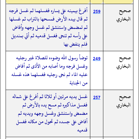
صحيح
أفرغ بيمينه على يساره فغسلهما ثم غسل فرجه
259
البخاري
ثم قال بيده الأرض فمسحها بالتراب ثم غسلها
ثم تمضمض واستنشق ثم غسل وجهه وأفاض
على رأسه ثم تنحى فغسل قدميه ثم أتي بمنديل
فلم ينفض بها
صحيح
توضأ رسول الله وضوءه للصلاة غير رجليه
249
البخاري
وغسل فرجه وما أصابه من الأذى ثم أفاض
عليه الماء ثم نحى رجليه فغسلهما هذه غسله
من الجنابة
صحيح
غسل يديه مرتين أو ثلاثا ثم أفرغ على شماله
257
البخاري
فغسل مذاكيره ثم مسح يده بالأرض ثم
مضمض واستنشق وغسل وجهه ويديه ثم
أفاض على جسده ثم تحول من مكانه فغسل
قدميه