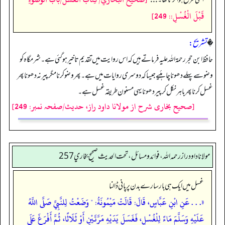
قَبْلَ الْغُسْلِ:: 249]
�
تشریح:
حافظ ابن حجررحمۃ اللہ علیہ فرماتے ہیں کہ اس روایت میں تقدیم تاخیر ہو گئی ہے۔ شرمگاہ کو
وضو سے پہلے دھونا چاہئیے جیسا کہ دوسری روایات میں ہے۔ پھر وضو کرنا مگر پیر نہ دھونا پھر
غسل کرنا پھر باہر نکل کر پیر دھونا یہی مسنون طریقہ غسل ہے۔
[صحیح بخاری شرح از مولانا داود راز، حدیث/صفحہ نمبر: 249]
مولانا داود راز رحمه الله، فوائد و مسائل، تحت الحديث صحيح بخاري 257
غسل میں ایک ہی بار سارے بدن پر پانی ڈالنا
«. . . عَنِ ابْنِ عَبَّاسٍ، قَالَ: قَالَتْ مَيْمُونَةُ: " وَضَعْتُ لِلنَّبِيِّ صَلَّى اللَّهُ
عَلَيْهِ وَسَلَّمَ مَاءً لِلْغُسْلِ، فَغَسَلَ يَدَيْهِ مَرَّتَيْنِ أَوْ ثَلَاثًا، ثُمَّ أَفْرَغَ عَلَى