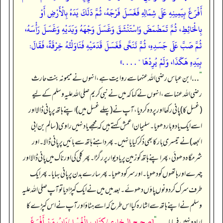
أَفْرَغَ بِيَمِينِهِ عَلَى شِمَالِهِ فَغَسَلَ فَرْجَهُ، ثُمَّ دَلَكَ يَدَهُ بِالْأَرْضِ أَوْ
بِالْحَائِطِ، ثُمَّ تَمَضْمَضَ وَاسْتَنْشَقَ وَغَسَلَ وَجْهَهُ وَيَدَيْهِ وَغَسَلَ رَأْسَهُ،
ثُمَّ صَبَّ عَلَى جَسَدِهِ، ثُمَّ تَنَحَّى فَغَسَلَ قَدَمَيْهِ فَنَاوَلْتُهُ خِرْقَةً، فَقَالَ:
بِيَدِهِ هَكَذَا، وَلَمْ يُرِدْهَا " . . . .»
”
. . . ابن عباس رضی اللہ عنہما سے روایت ہے، انہوں نے میمونہ بنت حارث
رضی اللہ عنہا سے، انہوں نے کہا کہ میں نے نبی کریم صلی اللہ علیہ وسلم کے لیے
(غسل کا) پانی رکھا اور پردہ کر دیا، آپ نے (پہلے غسل میں) اپنے ہاتھ پر پانی ڈالا اور
اسے ایک یا دو بار دھویا۔ سلیمان اعمش کہتے ہیں کہ مجھے یاد نہیں راوی (سالم بن ابی
الجعد) نے تیسری بار کا بھی ذکر کیا یا نہیں۔ پھر داہنے ہاتھ سے بائیں پر پانی ڈالا۔ اور
شرمگاہ دھوئی، پھر اپنے ہاتھ کو زمین پر یا دیوار پر رگڑا۔ پھر کلی کی اور ناک میں پانی ڈالا اور
چہرے اور ہاتھوں کو دھویا۔ اور سر کو دھویا۔ پھر سارے بدن پر پانی بہایا۔ پھر ایک
طرف سرک کر دونوں پاؤں دھوئے۔ بعد میں میں نے ایک کپڑا دیا تو آپ صلی اللہ علیہ
وسلم نے اپنے ہاتھ سے اشارہ کیا اس طرح کہ اسے ہٹاؤ اور آپ نے اس کپڑے کا
[صحيح البخاري/كِتَاب الْغُسْل/بَابُ مَنْ أَفْرَغَ
ارادہ نہیں فرمایا۔ . . .
“