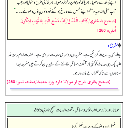
اپنے ہاتھ سے دھویا۔ پھر ہاتھ کو دیوار پر رگڑ کر دھویا۔ پھر نماز کی طرح وضو کیا اور جب
آپ صلی اللہ علیہ وسلم اپنے غسل سے فارغ ہو گئے تو دونوں پاؤں دھوئے۔ . . .
“
[صحيح البخاري/كِتَاب الْغُسْل/بَابُ مَسْحِ الْيَدِ بِالتُّرَابِ لِيَكُونَ
أَنْقَى:: 260]
�
تشریح:
پہلے بھی یہ حدیث گزر چکی ہے، مگر یہاں دوسری سند سے مروی ہے۔ حضرت امام رحمۃ اللہ
علیہ ایک ہی حدیث کو کئی بار مختلف مسائل نکالنے کے لیے بیان کرتے ہیں مگر جدا جدا
اسنادوں سے تاکہ تکرار بے فائدہ نہ ہو۔
[صحیح بخاری شرح از مولانا داود راز، حدیث/صفحہ نمبر: 260]
مولانا داود راز رحمه الله، فوائد و مسائل، تحت الحديث صحيح بخاري 265
غسل اور وضو کے درمیان فصل کرنا