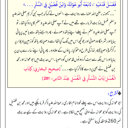
فَغَسَلَ قَدَمَيْهِ "، تَابَعَهُ أَبُو عَوَانَةَ، وَابْنُ فُضَيْلٍ فِي السَّتْرِ . . . .»
”
. . . میمونہ رضی اللہ عنہا سے روایت ہے، انہوں نے کہا کہ جب نبی کریم صلی اللہ علیہ
وسلم غسل جنابت فرما رہے تھے میں نے آپ صلی اللہ علیہ وسلم کا پردہ کیا تھا۔ تو
آپ صلی اللہ علیہ وسلم نے پہلے اپنے ہاتھ دھوئے، پھر داہنے ہاتھ سے بائیں پر پانی
بہایا اور شرمگاہ دھوئی اور جو کچھ اس میں لگ گیا تھا اسے دھویا پھر ہاتھ کو زمین یا دیوار پر
رگڑ کر (دھویا) پھر نماز کی طرح وضو کیا۔ پاؤں کے علاوہ۔ پھر پانی اپنے سارے بدن پر
بہایا اور اس جگہ سے ہٹ کر دونوں قدموں کو دھویا۔ اس حدیث میں ابوعوانہ اور محمد
[صحيح البخاري/كِتَاب
بن فضیل نے بھی پردے کا ذکر کیا ہے۔ . . .
“
الْغُسْل/بَابُ التَّسَتُّرِ فِي الْغُسْلِ عِنْدَ النَّاسِ:: 281]
�
تشریح:
ابوعوانہ کی روایت اس سے پہلے خود امام بخاری رحمۃ اللہ علیہ ذکر فرما چکے ہیں اور محمد بن فضیل
کی روایت کو ابوعوانہ نے اپنی صحیح میں نکالا ہے۔ ابوعوانہ کی روایت کے لیے حدیث
نمبر 260 ملاحظہ کی جا سکتی ہے۔