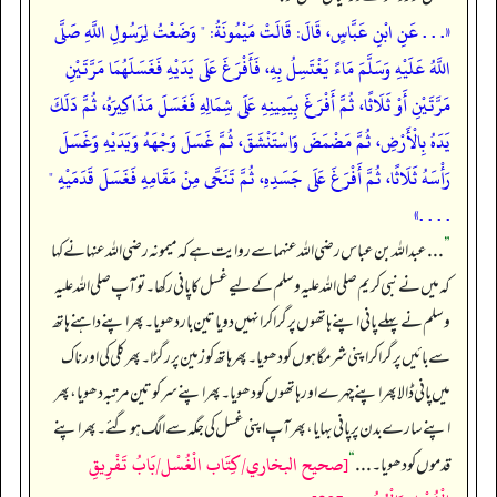
«. . . عَنِ ابْنِ عَبَّاسٍ، قَالَ: قَالَتْ مَيْمُونَةُ: " وَضَعْتُ لِرَسُولِ اللَّهِ صَلَّى
اللَّهُ عَلَيْهِ وَسَلَّمَ مَاءً يَغْتَسِلُ بِهِ، فَأَفْرَغَ عَلَى يَدَيْهِ فَغَسَلَهُمَا مَرَّتَيْنِ
مَرَّتَيْنِ أَوْ ثَلَاثًا، ثُمَّ أَفْرَغَ بِيَمِينِهِ عَلَى شِمَالِهِ فَغَسَلَ مَذَاكِيرَهُ، ثُمَّ دَلَكَ
يَدَهُ بِالْأَرْضِ، ثُمَّ مَضْمَضَ وَاسْتَنْشَقَ، ثُمَّ غَسَلَ وَجْهَهُ وَيَدَيْهِ وَغَسَلَ
رَأْسَهُ ثَلَاثًا، ثُمَّ أَفْرَغَ عَلَى جَسَدِهِ، ثُمَّ تَنَحَّى مِنْ مَقَامِهِ فَغَسَلَ قَدَمَيْهِ "
. . . .»
”
. . . عبداللہ بن عباس رضی اللہ عنہما سے روایت ہے کہ میمونہ رضی اللہ عنہا نے کہا
کہ میں نے نبی کریم صلی اللہ علیہ وسلم کے لیے غسل کا پانی رکھا۔ تو آپ صلی اللہ علیہ
وسلم نے پہلے پانی اپنے ہاتھوں پر گرا کر انہیں دو یا تین بار دھویا۔ پھر اپنے داہنے ہاتھ
سے بائیں پر گرا کر اپنی شرمگاہوں کو دھویا۔ پھر ہاتھ کو زمین پر رگڑا۔ پھر کلی کی اور ناک
میں پانی ڈالا پھر اپنے چہرے اور ہاتھوں کو دھویا۔ پھر اپنے سر کو تین مرتبہ دھویا، پھر
اپنے سارے بدن پر پانی بہایا، پھر آپ اپنی غسل کی جگہ سے الگ ہو گئے۔ پھر اپنے
[صحيح البخاري/كِتَاب الْغُسْل/بَابُ تَفْرِيقِ
قدموں کو دھویا۔ . . .
“