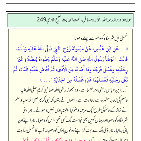
مولانا داود راز رحمه الله، فوائد و مسائل، تحت الحديث صحيح بخاري 249
غسل میں شرمگاہ کو وضو سے پہلے دھونا
«. . . عَنِ ابْنِ عَبَّاسٍ، عَنْ مَيْمُونَةَ زَوْجِ النَّبِيِّ صَلَّى اللَّهُ عَلَيْهِ وَسَلَّمَ،
قَالَتْ: " تَوَضَّأَ رَسُولُ اللَّهِ صَلَّى اللَّهُ عَلَيْهِ وَسَلَّمَ وُضُوءَهُ لِلصَّلَاةِ غَيْرَ
رِجْلَيْهِ، وَغَسَلَ فَرْجَهُ وَمَا أَصَابَهُ مِنَ الْأَذَى، ثُمَّ أَفَاضَ عَلَيْهِ الْمَاءَ، ثُمَّ
نَحَّى رِجْلَيْهِ فَغَسَلَهُمَا هَذِهِ غُسْلُهُ مِنَ الْجَنَابَةِ " . . . .»
”
. . . ابن عباس رضی اللہ عنہما سے، وہ میمونہ رضی اللہ عنہا نبی کریم صلی اللہ علیہ
وسلم کی زوجہ مطہرہ سے روایت ہے، انہوں نے بتلایا کہ نبی کریم صلی اللہ علیہ وسلم
نے نماز کے وضو کی طرح ایک مرتبہ وضو کیا، البتہ پاؤں نہیں دھوئے۔ پھر اپنی
شرمگاہ کو دھویا اور جہاں کہیں بھی نجاست لگ گئی تھی، اس کو دھویا۔ پھر اپنے اوپر
پانی بہا لیا۔ پھر پہلی جگہ سے ہٹ کر اپنے دونوں پاؤں کو دھویا۔ آپ کا غسل جنابت
[صحيح البخاري/كِتَاب الْغُسْل/بَابُ الْوُضُوءِ
اسی طرح ہوا کرتا تھا۔ . . .
“