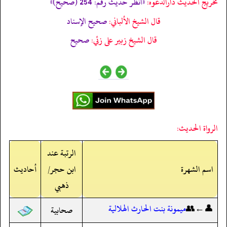
تخریج الحدیث دارالدعوہ:
«انظر حدیث رقم: 254 (صحیح)»
قال الشيخ الألباني:
صحيح الإسناد
قال الشيخ زبير على زئي:
صحيح
الرواة الحديث:
الرتبة عند
اسم الشهرة
ابن حجر/
أحاديث
ذهبي
👤←👥
ميمونة بنت الحارث الهلالية
صحابية