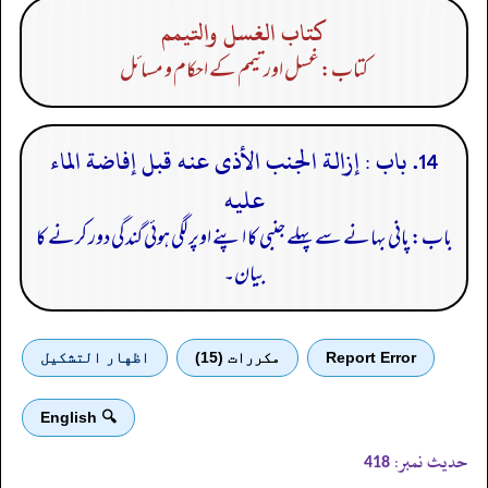
كتاب الغسل والتيمم
کتاب: غسل اور تیمم کے احکام و مسائل
14. باب : إزالة الجنب الأذى عنه قبل إفاضة الماء
عليه
باب: پانی بہانے سے پہلے جنبی کا اپنے اوپر لگی ہوئی گندگی دور کرنے کا
بیان۔
Report Error
مكررات (15)
اظهار التشكيل
🔍 English
حدیث نمبر:
418