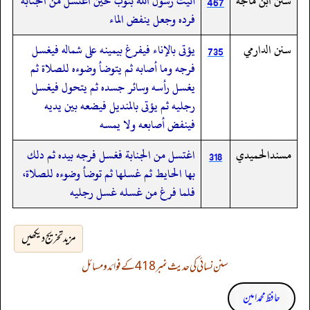
سنن ابن ماجه
أتيت رسول الله بثوب حين اغتسل من الجنابة
467
فرده وجعل ينفض الماء
سنن الدارمي
يؤتى بالإناء فيفرغ بيمينه على شماله فيغسل
735
فرجه وما أصابه ثم يتوضأ وضوءه للصلاة ثم
يغسل رأسه وسائر جسده ثم يتحول فيغسل
رجليه ثم يؤتى بالمنديل فيضعه بين يديه
فينفض أصابعه ولا يمسه
مسندالحميدي
اغتسل من الجنابة فغسل فرجه بيده ثم دلك
318
بها الحايط ثم غسلها ثم توضأ وضوءه للصلاة،
فلما فرغ من غسله غسل رجليه
مزید تخریج دیکھیں
سنن نسائی کی حدیث نمبر 418 کے فوائد و مسائل
حافظ محمد امین