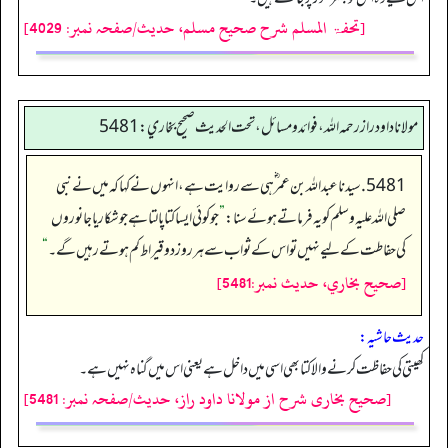
[تحفۃ المسلم شرح صحیح مسلم، حدیث/صفحہ نمبر: 4029]
مولانا داود راز رحمه الله، فوائد و مسائل، تحت الحديث صحيح بخاري: 5481
5481. سیدنا عبداللہ بن عمر ؓ ہی سے روایت ہے، انہوں نے کہا کہ میں نے نبی
صلی اللہ علیہ وسلم کو یہ فرماتے ہوئے سنا:
”
جو کوئی ایسا کتا پالتا ہے جو شکار یا جانوروں
کی حفاطت کے لیے نہیں تو اس کے ثواب سے ہر روز دو قیراط کم ہوتے رہیں گے۔
“
[صحيح بخاري، حديث نمبر:5481]
حدیث حاشیہ:
کھیتی کی حفاظت کرنے والا کتا بھی اسی میں داخل ہے یعنی اس میں گناہ نہیں ہے۔
[صحیح بخاری شرح از مولانا داود راز، حدیث/صفحہ نمبر: 5481]