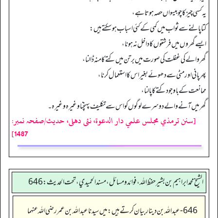
یہ کسی چیز کا چوبیسواں حصہ ہوتا ہے،
کتا پالنے سے ثواب میں کمی کے کئی اسباب ہوسکتے ہیں:
ایسے گھروں میں فرشتوں کا داخل نہ ہونا،
گھروالے کی غفلت کی صورت میں برتن میں کتے کا منہ ڈالنا،
پھر پانی اور مٹی سے دھوئے بغیر اس کا استعمال کرنا،
ممانعت کے باوجود کتے کا پالنا،
گھر میں آنے والے دوسرے لوگوں کو اس سے تکلیف پہنچنا وغیرہ وغیرہ۔
[سنن ترمذي مجلس علمي دار الدعوة، نئى دهلى، حدیث/صفحہ نمبر:
1487]
الشيخ محمد ابراهيم بن بشير حفظ الله، فوائد و مسائل، مسند الحميدي، تحت الحديث:646
646-عبداللہ بن دینار بیان کرتے ہیں: میں سيدنا عبدالله بن عمر رضی اللہ عنہما