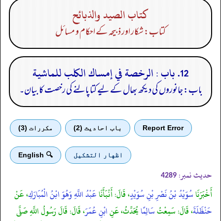
كتاب الصيد والذبائح
کتاب: شکار اور ذبیحہ کے احکام و مسائل
12. باب : الرخصة في إمساك الكلب للماشية
باب: جانوروں کی دیکھ بھال کے لیے کتا پالنے کی رخصت کا بیان۔
Report Error
باب احادیث (2)
مكررات (3)
اظهار التشكيل
🔍 English
حدیث نمبر:
4289
أَخْبَرَنَا
سُوَيْدُ بْنُ نَصْرِ بْنِ سُوَيْدٍ
، قَالَ: أَنْبَأَنَا
عَبْدُ اللَّهِ وَهُوَ ابْنُ الْمُبَارَكِ
، عَنْ
حَنْظَلَةَ
، قَالَ: سَمِعْتُ
سَالِمًا
يُحَدِّثُ، عَنِ
ابْنِ عُمَرَ
، قَالَ: قَالَ رَسُولُ اللَّهِ صَلَّى