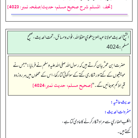
[تحفۃ المسلم شرح صحیح مسلم، حدیث/صفحہ نمبر: 4023]
الشيخ الحديث مولانا عبدالعزيز علوي حفظ الله، فوائد و مسائل، تحت الحديث ، صحيح
مسلم: 4024
حضرت ابن عمر ؓ بیان کرتے ہیں کہ رسول اللہ صلی اللہ علیہ وسلم نے فرمایا: "جس نے
مویشیوں کے کتے اور شکاری کتے کے سوا کوئی کتا رکھا، اس کے عملوں میں ہر روز دو
[صحيح مسلم، حديث نمبر:4024]
قیراط کم ہو جائیں گے۔"
حدیث حاشیہ:
مفردات الحدیث:
الكلب الضاري سے مراد شکار کرنے کا عادی کتا ہے،
کہتے ہیں۔