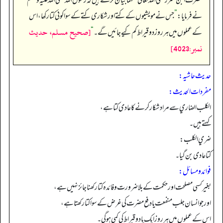
حضرت ابن عمر رضی اللہ تعالی عنہما بیان کرتے ہیں کہ رسول اللہ صلی اللہ علیہ وسلم
نے فرمایا:
”
جس نے مویشیوں کے کتے اور شکاری کتے کے سوا کوئی کتا رکھا، اس
[صحيح مسلم، حديث
کے عملوں میں ہر روز دو قیراط کم کیے جائیں گے۔
“
نمبر:4023]
حدیث حاشیہ:
مفردات الحدیث:
الكلب الضاري سے مراد شکار کرنے کا عادی کتا ہے،
کہتے ہیں۔
ضري الكلب:
کتا عادی بن گیا۔
فوائد ومسائل:
بغیر کسی مصلحت اور حکمت کے بلا ضرورت و فائدہ کتا رکھنا جائز نہیں ہے،
اور جو انسان جلب منفعت یا دفع مضرت کی غرض کے سوا کتا رکھتا ہے،
اس کے عملوں میں ہر روز ایک یا دو قیراط کی کمی ہو گی۔