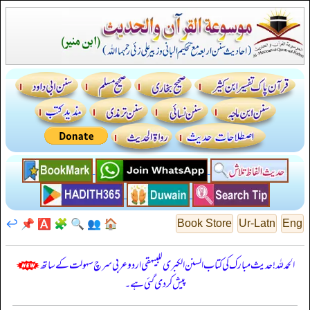
↩️
📌
🅰️
🧩
🔍
👥
🏠
Book Store
Ur-Latn
Eng
الحمدللہ! حدیث مبارک کی کتاب السنن الكبرى للبيهقي اردو عربی سرچ سہولت کے ساتھ
پیش کر دی گئی ہے۔