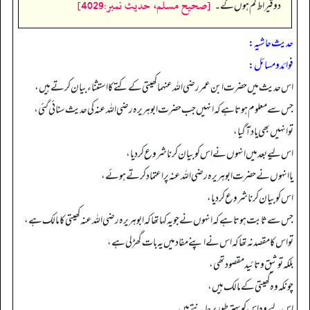
[صحيح مسلم، حديث نمبر:4029]
دو قیراط کم ہوں گے۔
“
حدیث حاشیہ:
فوائد ومسائل:
اس حدیث میں حضرت ابن عمر رضی اللہ عنہما کھیتی کے کتے کا استثناء بیان کرتے ہیں،
جس سے معلوم ہوتا ہے کہ انہیں جب حضرت ابو ہریرہ رضی اللہ عنہ کی حدیث سنائی گئی،
تو انہیں بھی یاد آ گیا،
اس لیے بعد میں انہوں نے اس کو بیان کرنا شروع کر دیا،
یا انہوں نے حضرت ابو ہریرہ رضی اللہ عنہ پر اعتماد کرتے ہوئے،
اس کو بیان کرنا شروع کر دیا،
جس سے ثابت ہوتا ہے کہ انہوں نے جو یہ کہا تھا کہ ابو ہریرہ رضی اللہ عنہ کھیتی کا مالک ہے،
تو اس کا مقصد نہ تھا کہ اس نے اپنے مفاد میں یہ بات گھڑ لی ہے،
بلکہ توثیق و تائید مقصود تھی،
چونکہ وہ کھیتی کے مالک ہیں،
اس لیے وہ اس کو بہتر طور پر جانتے ہیں۔