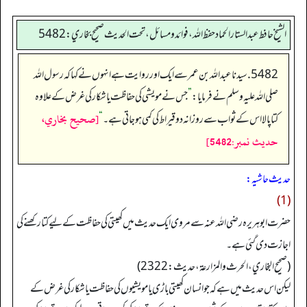
الشيخ حافط عبدالستار الحماد حفظ الله، فوائد و مسائل، تحت الحديث صحيح بخاري:5482
5482. سیدنا عبداللہ بن عمر سے ایک اور روایت ہے انہوں نے کہا کہ رسول اللہ
صلی اللہ علیہ وسلم نے فرمایا:
”
جس نے مویشی کی حفاظت یا شکار کی غرض کے علاوہ
[صحيح بخاري،
کتا پالا اس کے ثواب سے روزانہ دو قیراط کی کمی ہو جاتی ہے۔
“
حديث نمبر:5482]
حدیث حاشیہ:
(1)
حضرت ابو ہریرہ رضی اللہ عنہ سے مروی ایک حدیث میں کھیتی کی حفاظت کے لیے کتا رکھنے کی
اجازت دی گئی ہے۔
(صحیح البخاري، الحرث والمزارعة، حدیث: 2322)
لیکن اس حدیث میں ہے کہ جو انسان کھیتی باڑی یا مویشیوں کی حفاظت یا شکار کی غرض کے