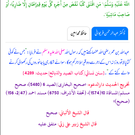
اللَّهُ عَلَيْهِ وَسَلَّمَ:" مَنِ اقْتَنَى كَلْبًا نَقَصَ مِنْ أَجْرِهِ كُلَّ يَوْمٍ قِيرَاطَانِ إِلَّا ضَارِيًا، أَوْ
صَاحِبَ مَاشِيَةٍ".
ڈاکٹر عبدالرحمٰن فریوائی
حافظ محمد امین
عبداللہ بن عمر رضی اللہ عنہما کہتے ہیں کہ
رسول اللہ
صلی اللہ علیہ وسلم
نے فرمایا:
”
جس نے کوئی
کتا پالا تو روزانہ اس کے اجر سے دو قیراط اجر کم ہو گا، سوائے شکاری یا جانوروں کی رکھوالی کرنے
[سنن نسائي/كتاب الصيد والذبائح/حدیث: 4289]
والے کتے کے
“
۔
تخریج الحدیث دارالدعوہ:
«صحیح البخاری/الصید 6 (5480)، صحیح
مسلم/المساقاة 10(1574)، (تحفة الأشراف: 6750) مسند احمد (2/47، 156)
(صحیح)»
قال الشيخ الألباني:
صحيح
قال الشيخ زبير على زئي:
متفق عليه