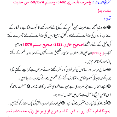
[وأخرجه البخاري 5482، ومسلم 50/1574، من حديث
تخریج الحدیث:
مالك به]
تفقه:
➊ احادیث ِ صحیحہ سے صرف تین قسم کے کتے پالنے اور رکھنے کا ثبوت ملتا ہے: شکار کے
لئے، جانوروں کی حفاظت کے لئے اور کھیتی باڑی (زمین) کی حفاظت کے لئے تیسرے کتے
[صحيح بخاري 2322، صحيح مسلم 1576]
کی دلیل کے لئے دیکھئے
اور یہی
[ح 518]
کتاب
ان تین اقسام اور جاسوسی و تفتیش والے کتوں کے علاوہ ہر قسم کے کتے
پالنا اور رکھنا حرام ہیں۔
➋ مصالح مرسلہ اور انسانوں کی خیر خواہی کو مدنظر رکھتے ہوئے عرض ہے کہ ایسے کتے پالنا جو
چور یا گمشدہ چیز کی کھوج لگائیں، شکاری کتے کے حکم میں ہونے کی وجہ سے جائز ہیں۔
➌ ایسے اعمال سے بچنا ضروری ہے جن سے اخروی نقصان کا خدشہ ہو۔ ➍ مصلحت راجحہ کو
اس کام پر ترجیح حاصل ہے جس میں نقصان زیادہ ہو۔
➎ ثقہ راوی کی زیادت مقبول ہوتی ہے۔ ➏ قیراط وزن اور پیمائش کی ایک مقدار کو کہتے ہیں۔
[موطا امام مالک روایۃ ابن القاسم شرح از زبیر علی زئی، حدیث/صفحہ