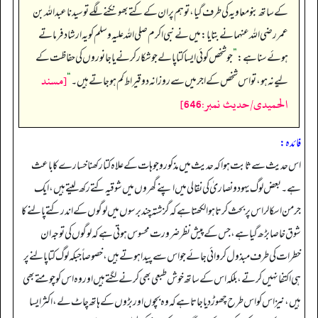
کے ساتھ بنو معاویہ کی طرف گیا، تو ہم پر ان کے کتے بھونکنے لگے تو سيدنا عبدالله بن
عمر رضی اللہ عنہما نے بتایا: میں نے نبی اکرم صلی اللہ علیہ وسلم کو یہ ارشاد فرماتے
ہوئے سنا ہے:
”
جو شخص کوئی ایسا کتا پالے جو شکار کرنے یا جانوروں کی حفاظت کے
[مسند
لیے نہ ہو، تو اس شخص کے اجر میں سے روزانہ دو قیراط کم ہوجاتے ہیں۔
“
الحمیدی/حدیث نمبر:646]
فائدہ:
اس حدیث سے ثابت ہوا کہ حدیث میں مذکور وجوہات کے علاہ کتا رکھنا خسارے کا باعث
ہے۔ بعض لوگ یہود ونصاریٰ کی نقالی میں اپنے گھروں میں شوقیہ کتے رکھ لیتے ہیں، ایک
جرمن اسکالر اس پر بحث کرتا ہوا لکھتا ہے کہ گزشتہ چند برسوں میں لوگوں کے اندر کتے پالنے کا
شوق خاصا بڑھ گیا ہے، جس کے پیش نظر ضرورت محسوس ہوتی ہے کہ لوگوں کی توجہ ان
خطرات کی طرف مبذول کروائی جائے جو اس سے پیدا ہوتے ہیں، خصوصاً جبکہ لوگ کتا پالنے پر
ہی اکتفا نہیں کرتے، بلکہ اس کے ساتھ خوش طبعی بھی کرنے لگتے ہیں اور وہ اس کو چومتے بھی
ہیں، نیز اس کو اس طرح چھوڑ دیا جا تا ہے کہ وہ بچوں اور بڑوں کے ہاتھ چاٹ لے، اکثر ایسا