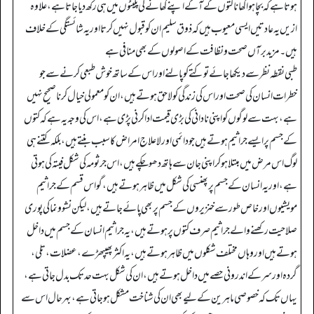
ہوتا ہے کہ بچا ہوا کھانا کتوں کے آگے اپنے کھانے کی پلیٹوں میں ہی رکھ دیا جا تا ہے، علاوہ
ازیں یہ عادتیں ایسی معیوب ہیں کہ ذوق سلیم ان کو قبول نہیں کرتا اور یہ شائستگی کے خلاف
ہیں۔ مزید برآں صحت و نظافت کے اصولوں کے بھی منافی ہے
طبی نقطہ نظر سے دیکھا جائے تو کتے کو پالنے اور اس کے ساتھ خوش طبعی کرنے سے جو
خطرات انسان کی صحت اور اس کی زندگی کو لاحق ہوتے ہیں، ان کو معمولی خیال کرنا صحیح نہیں
ہے، بہت سے لوگوں کو اپنی نادانی کی بڑی قیمت ادا کرنی پڑی ہے، اس کی وجہ یہ ہے کہ کتوں
کے جسم پر ایسے جراثیم ہوتے ہیں جو دائمی اور لا علاج امراض کا سبب بنتے ہیں، بلکہ کتنے ہی
لوگ اس مرض میں مبتلا ہو کر اپنی جان سے ہاتھ دھو چکے ہیں، اس جرثومہ کی شکل فیتہ کی ہوتی
ہے، اور یہ انسان کے جسم پر پھنسی کی شکل میں ظاہر ہوتے ہیں، گو اس قسم کے جراثیم
مویشیوں اور خاص طور سے خنزیروں کے جسم پر بھی پائے جاتے ہیں، لیکن نشو ونما کی پوری
صلاحیت رکھنے والے جراثیم صرف کتوں پر ہوتے ہیں، یہ جراثیم انسان کے جسم میں داخل
ہوتے ہیں اور وہاں مختلف شکلوں میں ظاہر ہوتے ہیں، یہ اکثر پھیپھڑے، عضلات، تلی،
گردہ اور سر کے اندرونی حصے میں داخل ہوتے ہیں، ان کی شکل بہت حد تک بدل جاتی ہے،
یہاں تک کہ خصوصی ماہرین کے لیے بھی ان کی شناخت مشکل ہو جاتی ہے، بہر حال اس سے