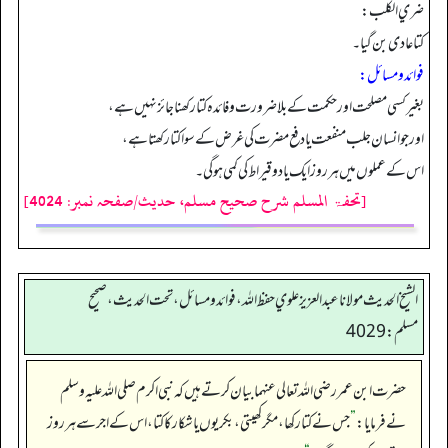
ضري الكلب:
کتا عادی بن گیا۔
فوائد ومسائل:
بغیر کسی مصلحت اور حکمت کے بلا ضرورت و فائدہ کتا رکھنا جائز نہیں ہے،
اور جو انسان جلب منفعت یا دفع مضرت کی غرض کے سوا کتا رکھتا ہے،
اس کے عملوں میں ہر روز ایک یا دو قیراط کی کمی ہو گی۔
[تحفۃ المسلم شرح صحیح مسلم، حدیث/صفحہ نمبر: 4024]
الشيخ الحديث مولانا عبدالعزيز علوي حفظ الله، فوائد و مسائل، تحت الحديث ، صحيح
مسلم: 4029
حضرت ابن عمر رضی اللہ تعالی عنہما بیان کرتے ہیں کہ نبی اکرم صلی اللہ علیہ وسلم
نے فرمایا:
”
جس نے کتا رکھا، مگر کھیتی، بکریوں یا شکار کا کتا، اس کے اجر سے ہر روز