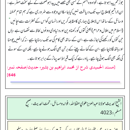
جو زخم پیدا ہوتا ہے، خواہ وہ جسم کے کسی بھی حصے میں پیدا ہو صحت کے لیے سخت مضر ہے،
ان جراثیم کا علاج اب تک دریافت نہیں کیا جا سکا ان وجوہ سے ضروری ہے کہ ہم تمام ممکنہ
وسائل کے ساتھ اس لاعلاج بیماری کا مقابلہ کریں اور انسان کو اس کے خطرات سے بچائیں
“
(اسلام میں حلال وحرام) یعنی کتوں کو رکھنا دین اور دنیاوی دونوں لحاظ سے نقصان ہے، ہاں
جن کتوں کو رکھنے کی اجازت ہے، ان کے ساتھ بھی کام کی حد تک رہنا چاہیے، نہ کہ انھیں چومنا
اور ہاتھ لگانا چاہیے، ان کے کھانے پینے کے برتن بھی الگ ہونے چاہیے، بلکہ ان کے سونے
کی جگہ بھی الگ ہونی چاہیے۔ یاد رہے کہ ایک قیراط احد پہاڑ کے برابر ہوتا ہے۔
[مسند الحمیدی شرح از محمد ابراهيم بن بشير، حدیث/صفحہ نمبر:
646]
الشيخ الحديث مولانا عبدالعزيز علوي حفظ الله، فوائد و مسائل، تحت الحديث ، صحيح
مسلم: 4023