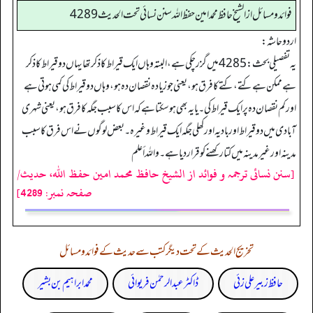
فوائد ومسائل از الشيخ حافظ محمد امين حفظ الله سنن نسائي تحت الحديث4289
اردو حاشہ:
یہ تفصیلی بحث:4285 میں گزر چکی ہے، البتہ وہاں ایک قیراط کا ذکر تھا یہاں دو قیراط کا ذکر
ہے ممکن ہے کتے، کتے کا فرق ہو، یعنی جو زیادہ نقصان دہ ہو، وہاں دو قیراط کی کمی ہوتی ہے
اور کم نقصان دہ پر ایک قیراط کی۔ یا یہ بھی ہوسکتا ہے کہ اس کا سبب جگہ کا فرق ہو، یعنی شہری
آبادی میں دو قیراط اور بادیہ اور کھلی جگہ ایک قیراط وغیرہ۔ بعض لوگوں نے اس فرق کا سبب
مدینہ اور غیر مدینہ میں کتا رکھنے کو قرار دیا ہے۔ واللہ أعلم
[سنن نسائی ترجمہ و فوائد از الشیخ حافظ محمد امین حفظ اللہ، حدیث/
صفحہ نمبر: 4289]
تخریج الحدیث کے تحت دیگر کتب سے حدیث کے فوائد و مسائل
حافظ زبیر علی زئی
ڈاکٹر عبدالرحمٰن فریوائی
محمد ابراہیم بن بشیر