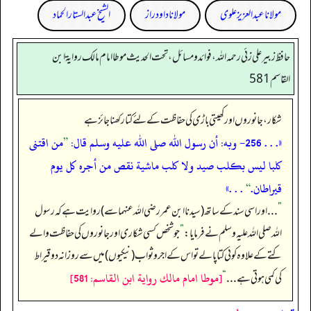
مولانا عبد العزیز علوی
مولانا داود راز
الشیخ عبدالستار الحماد
حافظ زبير على زئي رحمه الله، فوائد و مسائل، تحت الحديث موطا امام مالك رواية ابن
القاسم 581
شکار، جانوروں اور کھیتی باڑی کی حفاظت کے لئے کتا رکھنا جائز ہے
«. . . 256- وبه: أن رسول الله صلى الله عليه وسلم قال:
”
من اقتنى
كلبا ليس بكلب صيد ولا كلب ماشية نقص من أجره كل يوم
قيراطان.
“
. . .»
”
. . . اور اسی سند کے ساتھ (سیدنا ابن عمر رضی اللہ عنہما سے) روایت ہے کہ رسول
اللہ صلی اللہ علیہ وسلم نے فرمایا:
”
جو شخص کسی شکاری اور جانوروں کی حفاظت والے
کتے کے علاوہ کوئی کتا پالے تو اس کے اجر و ثواب (نیکیوں) میں سے روزانہ دو قیراط
[موطا امام مالك رواية ابن القاسم: 581]
کی کمی ہوتی ہے . . .
“