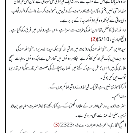
علاوہ کتا پالتا ہے اس کے ثواب سے روزانہ ایک قیراط کی کمی ہو جاتی ہے لیکن اس قیراط کی
مقدار اتنی نہیں جتنی جنازہ پڑھنے اور میت کے دفن میں شمولیت کرنے والے کو بطور ثواب
دی جاتی ہے کیونکہ وہ قیراط تو اُحد پہاڑ کے برابر ہے۔
وہ اللہ تعالیٰ کا فضل تھا اور یہ اللہ کی طرف سے سزا ہے، اس لیے دونوں میں فرق رکھا گیا ہے۔
(فتح الباري: 5/10)
(2)
سیدنا ابن عمر رضی اللہ عنہ کی روایت میں دو قیراط کمی جبکہ سیدنا ابو ہریرہ رضی اللہ عنہ کی
روایت میں ایک قیراط کمی کا ذکر ہے، بظاہر دونوں میں تعارض ہے جبکہ دونوں روایات صحیح
بخاری کی ہیں؟ اس کا حل یہ ہے کہ کتے میں نقصان پہنچانے کی خصلت جس قدر ہو گی اس قدر ہی
ثواب میں کمی ہو گی۔
اگر کتا موذی نہیں ہے تو ایک قیراط ورنہ دو قیراط کم ہوں گے۔
واللہ أعلم۔
حضرت ابو ہریرہ رضی اللہ عنہ کے علاوہ کھیتی کے لیے کتا رکھنے کا جواز حضرت سفیان بن ابو
زہیر رضی اللہ عنہ سے بھی مروی ہے۔
(صحیح البخاري، الحرث والمزارعة، حدیث: 2323)
(3)