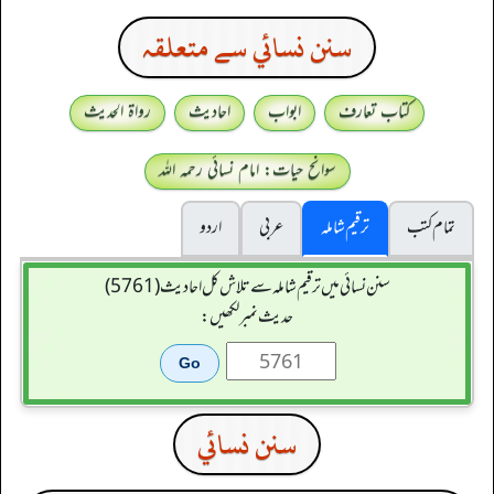
سنن نسائي سے متعلقہ
کتاب تعارف
ابواب
احادیث
رواۃ الحدیث
سوانح حیات: امام نسائی رحمہ اللہ
تمام کتب
ترقیم شاملہ
عربی
اردو
سنن نسائی میں ترقیم شاملہ سے تلاش کل احادیث (5761)
حدیث نمبر لکھیں:
سنن نسائي