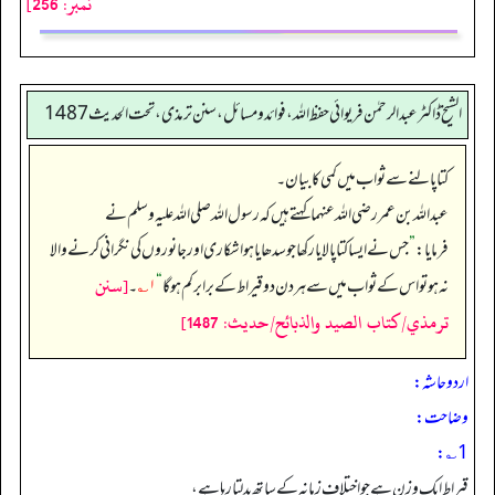
نمبر: 256]
الشیخ ڈاکٹر عبد الرحمٰن فریوائی حفظ اللہ، فوائد و مسائل، سنن ترمذی، تحت الحديث 1487
کتا پالنے سے ثواب میں کمی کا بیان۔
عبداللہ بن عمر رضی الله عنہما کہتے ہیں کہ رسول اللہ صلی اللہ علیہ وسلم نے
فرمایا:
”
جس نے ایسا کتا پالا یا رکھا جو سدھایا ہوا شکاری اور جانوروں کی نگرانی کرنے والا
[سنن
نہ ہو تو اس کے ثواب میں سے ہر دن دو قیراط کے برابر کم ہو گا
“
۱؎
۔
ترمذي/كتاب الصيد والذبائح/حدیث: 1487]
اردو حاشہ:
وضاحت:
1؎:
قیراط ایک وزن ہے جو اختلاف زمانہ کے ساتھ بدلتا رہا ہے،