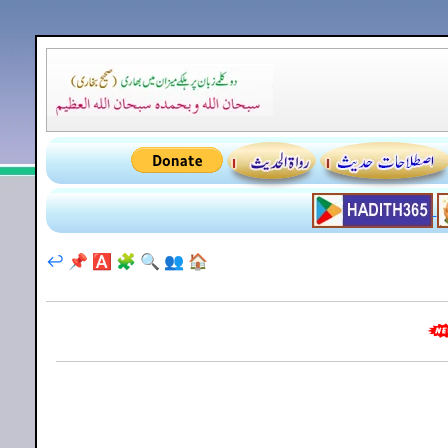
↩️
📌
🅰️
🧩
🔍
👥
🏠