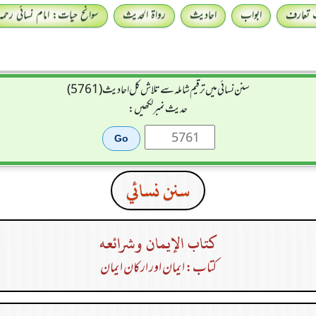
 تعارف
ابواب
احادیث
رواۃ الحدیث
سوانح حیات: امام نسائی رحمہ 
سنن نسائی میں ترقیم شاملہ سے تلاش کل احادیث (5761)
حدیث نمبر لکھیں:
سنن نسائي
كتاب الإيمان وشرائعه
کتاب: ایمان اور ارکان ایمان