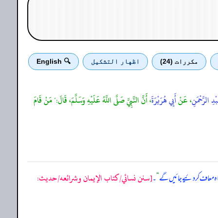
مكررات (24)
اظهار التشكيل
🔍 English
ْدِ الرَّحْمَنِ
، عَنْ
أَبِي هُرَيْرَةَ
، أَنَّ النَّبِيَّ صَلَّى اللَّهُ عَلَيْهِ وَسَلَّمَ، قَالَ:" مَنْ قَامَ
[سنن نسائي/كتاب الإيمان وشرائعه/حدیث:
ہ معاف کر دئیے جائیں گے
“
۔