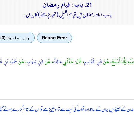
21. باب : قيام رمضان
باب: ماہ رمضان میں قیام اللیل (تہجد پڑھنے) کا بیان۔
Report Error
باب احادیث (3)
لَيْهِ وَأَنَا أَسْمَعُ، عَنْ
ابْنِ الْقَاسِمِ
، قَالَ: حَدَّثَنِي
مَالِكٌ
، عَنْ
ابْنِ شِهَابٍ
، عَنْ
حُمَيْدِ بْنِ عَب
ضان کے مہینے میں ایمان کے ساتھ اور ثواب کی نیت سے تراویح پڑھے تو اس کے تمام گزرے ہوئے گنا