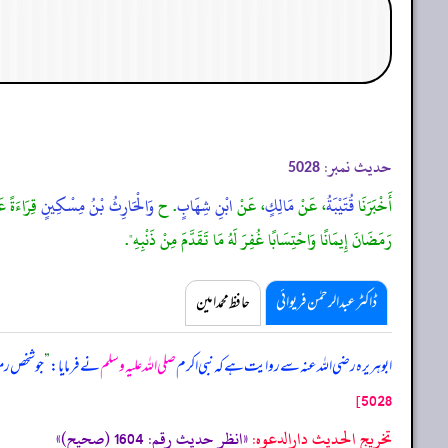
حدیث نمبر:
5028
أَخْبَرَنَا
قُتَيْبَةُ
، عَنْ
مَالِكٍ
، عَنْ
ابْنِ شِهَابٍ
. ح
وَالْحَارِثُ بْنُ مِسْكِينٍ
قِرَاءَةً عَ
رَمَضَانَ إِيمَانًا وَاحْتِسَابًا غُفِرَ لَهُ مَا تَقَدَّمَ مِنْ ذَنْبِهِ".
ڈاکٹر عبدالرحمٰن فریوائی
حافظ محمد امین
ابوہریرہ رضی اللہ عنہ سے روایت ہے کہ
نبی اکرم
صلی اللہ علیہ وسلم
نے فرمایا:
”
جو شخص رم
5028]
تخریج الحدیث دارالدعوہ:
«انظر حدیث رقم: 1604 (صحیح)»