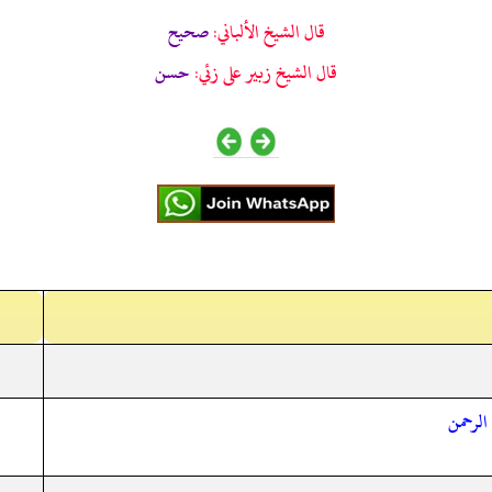
قال الشيخ الألباني:
صحيح
قال الشيخ زبير على زئي:
حسن
 الرحمن