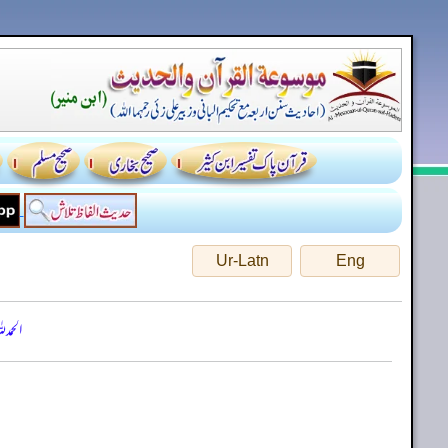
Ur-Latn
Eng
الحمد