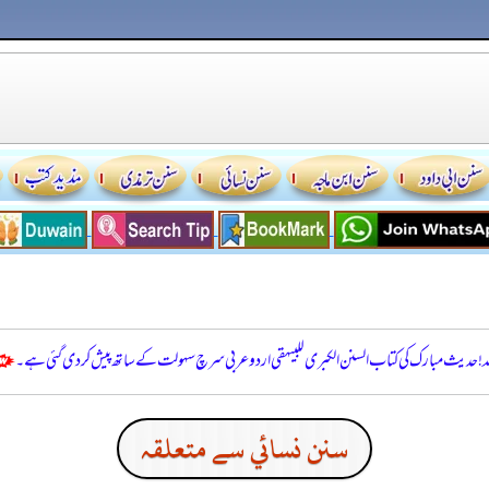
للہ! حدیث مبارک کی کتاب السنن الكبرى للبيهقي اردو عربی سرچ سہولت کے ساتھ پیش کر دی گئی ہے۔
سنن نسائي سے متعلقہ