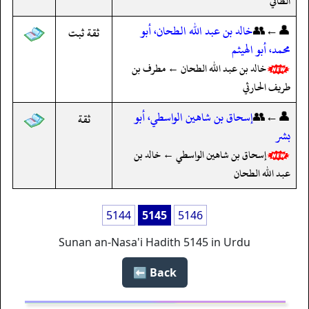
الطائي
👤←👥
خالد بن عبد الله الطحان، أبو
ثقة ثبت
محمد، أبو الهيثم
خالد بن عبد الله الطحان ← مطرف بن
طريف الحارثي
👤←👥
إسحاق بن شاهين الواسطي، أبو
ثقة
بشر
إسحاق بن شاهين الواسطي ← خالد بن
عبد الله الطحان
5144
5145
5146
Sunan an-Nasa'i Hadith 5145 in Urdu
Back ⬅️