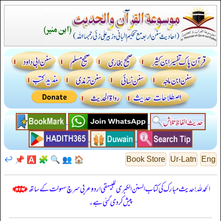
↩️
📌
🅰️
🧩
🔍
👥
🏠
Book Store
Ur-Latn
Eng
الحمدللہ! حدیث مبارک کی کتاب السنن الكبرى للبيهقي اردو عربی سرچ سہولت کے ساتھ
پیش کر دی گئی ہے۔