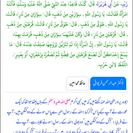
زَيْدٍ
، عَنْ
أَبِي هُرَيْرَةَ
، قَالَ: كُنْتُ قَاعِدًا عِنْدَ النَّبِيِّ صَلَّى اللَّهُ عَلَيْهِ وَسَلَّمَ، فَأَتَتْهُ
امْرَأَةٌ، فَقَالَتْ: يَا رَسُولَ اللَّهِ , سِوَارَيْنِ مِنْ ذَهَبٍ، قَالَ:" سِوَارَانِ مِنْ نَارٍ"، قَالَتْ:
يَا رَسُولَ اللَّهِ , طَوْقٌ مِنْ ذَهَبٍ , قَالَ:" طَوْقٌ مِنْ نَارٍ"، قَالَتْ: قُرْطَيْنِ مِنْ ذَهَبٍ
, قَالَ:" قُرْطَيْنِ مِنْ نَارٍ"، قَالَ: وَكَانَ عَلَيْهِمَا سِوَارَانِ مِنْ ذَهَبٍ، فَرَمَتْ بِهِمَا،
قَالَتْ: يَا رَسُولَ اللَّهِ , إِنَّ الْمَرْأَةَ إِذَا لَمْ تَتَزَيَّنْ لِزَوْجِهَا صَلِفَتْ عِنْدَهُ، قَالَ:" مَا
يَمْنَعُ إِحْدَاكُنَّ أَنْ تَصْنَعَ قُرْطَيْنِ مِنْ فِضَّةٍ ثُمَّ تُصَفِّرَهُ بِزَعْفَرَانٍ، أَوْ بِعَبِيرٍ".
اللَّفْظُ لِابْنِ حَرْبٍ.
ڈاکٹر عبدالرحمٰن فریوائی
حافظ محمد امین
ابوہریرہ رضی اللہ عنہ کہتے ہیں کہ
میں نبی اکرم
صلی اللہ علیہ وسلم
کے ہاں بیٹھا ہوا تھا کہ ایک
عورت نے آپ کے پاس آ کر کہا: اللہ کے رسول! میرے پاس سونے کے دو کنگن ہیں، آپ
نے فرمایا:
”
آگ کے دو کنگن ہیں
“
وہ بولی: اللہ کے رسول! سونے کا ہار ہے، آپ نے
فرمایا
”
آگ کا ہار ہے
“
، وہ بولی: سونے کی دو بالیاں ہیں، آپ نے فرمایا:
”
آگ کی دو بالیاں