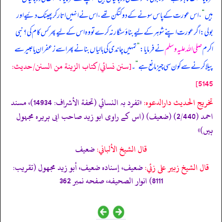
ہیں
“
، اس عورت کے پاس سونے کے دو کنگن تھے، اس نے انہیں اتار کر پھینک دئیے اور
بولی: اگر عورت اپنے شوہر کے لیے بناؤ سنگار نہ کرے تو وہ اس کے لیے پھر کس کام کی؟ نبی
اکرم
صلی اللہ علیہ وسلم
نے فرمایا:
”
تمہیں چاندی کی بالیاں بنانے پھر اسے زعفران یا عبیر سے
[سنن نسائي/كتاب الزينة من السنن/حدیث:
پیلا کرنے سے کون سی چیز مانع ہے
“
۔
5145]
تخریج الحدیث دارالدعوہ:
«تفرد بہ النسائي (تحفة الأشراف: 14934)، مسند
احمد (2/440) (ضعیف) (اس کے راوی ابو زید صاحب ابی ہریرہ مجہول
ہیں)»
قال الشيخ الألباني:
ضعيف
قال الشيخ زبير على زئي:
ضعيف، إسناده ضعيف، أبو زيد مجهول (تقريب:
8111) انوار الصحيفه، صفحه نمبر 362