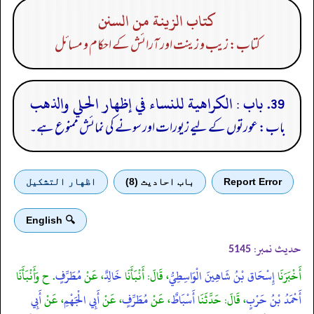
كتاب الزينة من السنن
کتاب: زیب و زینت اور آرائش کے احکام و مسائل
39. باب : الكراهية للنساء في إظهار الحلي والذهب
باب: عورتوں کے لیے زیورات اور سونے کی نمائش ممنوع ہے۔
Report Error
باب احادیث (8)
اظهار التشكيل
🔍 English
حدیث نمبر:
5145
أَخْبَرَنَا
إِسْحَاق بْنُ شَاهِينَ الْوَاسِطِيُّ
، قَالَ: أَنْبَأَنَا
خَالِدٌ
، عَنْ
مُطَرِّفٍ
. ح وَأَنْبَأَنَا
أَحْمَدُ بْنُ حَرْبٍ
، قَالَ: حَدَّثَنَا
أَسْبَاطٌ
، عَنْ
مُطَرِّفٍ
، عَنْ
أَبِي الْجَهْمِ
، عَنْ
أَبِي