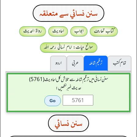
سنن نسائي سے متعلقہ
کتاب تعارف
ابواب
احادیث
رواۃ الحدیث
سوانح حیات: امام نسائی رحمہ اللہ
تمام کتب
ترقیم شاملہ
عربی
اردو
سنن نسائی میں ترقیم شاملہ سے تلاش کل احادیث (5761)
حدیث نمبر لکھیں:
سنن نسائي