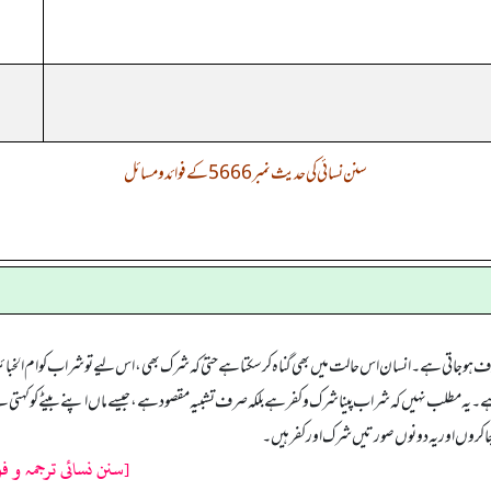
سنن نسائی کی حدیث نمبر 5666 کے فوائد و مسائل
ؤف ہو جاتی ہے۔ انسان اس حالت میں بھی گناہ کر سکتا ہے حتیٰ کہ شرک بھی، اس لیے تو شراب کو ام الخبا
ہے۔ یہ مطلب نہیں کہ شراب پینا شرک وکفر ہے بلکہ صرف تشبیہ مقصود ہے، جیسے ماں اپنے بیٹے کو کہتی ہے
 پوجا کروں اور یہ دونوں صورتیں شرک اور کفر ہیں۔
[سنن نسائی ترجمہ و فو