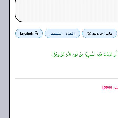
باب احادیث (5)
اظهار التشكيل
🔍 English
 أَوْ عَبَدْتُ هَذِهِ السَّارِيَةَ مِنْ دُونِ اللَّهِ عَزَّ وَجَلَّ".
56]