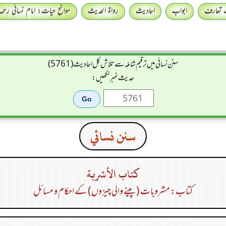
 تعارف
ابواب
احادیث
رواۃ الحدیث
سوانح حیات: امام نسائی رحمہ 
سنن نسائی میں ترقیم شاملہ سے تلاش کل احادیث (5761)
حدیث نمبر لکھیں:
سنن نسائي
كتاب الأشربة
کتاب: مشروبات (پینے والی چیزوں) کے احکام و مسائل