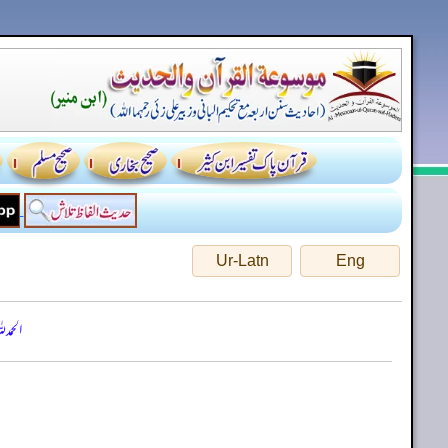
Ur-Latn
Eng
الحمد