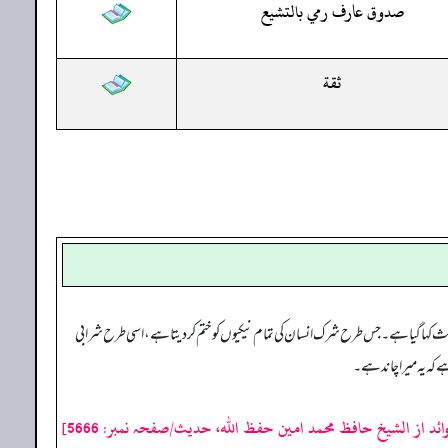
صدوق عارف رمي بالتشيع
ثقة
ئث کہا گیا ہے۔ جس طرح شرک انسان کی تمام نیکیوں کو ختم کر دیتا ہے، اسی طرح شرابی
 کہ یہ میرا چاند ہے۔
ائد از الشیخ حافظ محمد امین حفظ اللہ، حدیث/صفحہ نمبر: 5666]