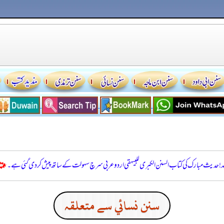
للہ! حدیث مبارک کی کتاب السنن الكبرى للبيهقي اردو عربی سرچ سہولت کے ساتھ پیش کر دی گئی ہے۔
سنن نسائي سے متعلقہ