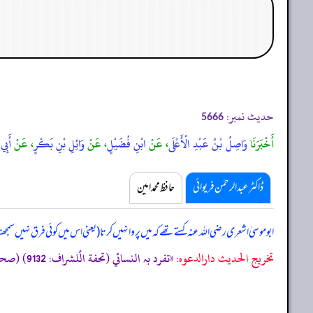
حدیث نمبر:
5666
أَخْبَرَنَا
وَاصِلُ بْنُ عَبْدِ الْأَعْلَى
، عَنْ
ابْنِ فُضَيْلٍ
، عَنْ
وَائِلِ بْنِ بَكْرٍ
، عَنْ
أَبِي
ڈاکٹر عبدالرحمٰن فریوائی
حافظ محمد امین
ابوموسیٰ اشعری رضی اللہ عنہ کہتے تھے کہ
میں پروا نہیں کرتا (یعنی اس میں کوئی فرق نہیں سمج
تخریج الحدیث دارالدعوہ:
«تفرد بہ النسائي (تحفة الٔلشراف: 9132) (صحیح الإسناد)»