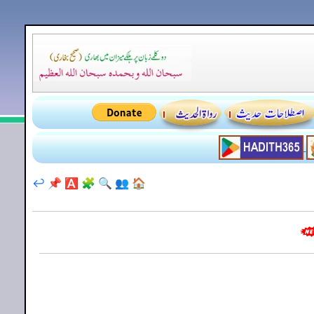
↩️
📌
🅰️
🧩
🔍
👥
🏠