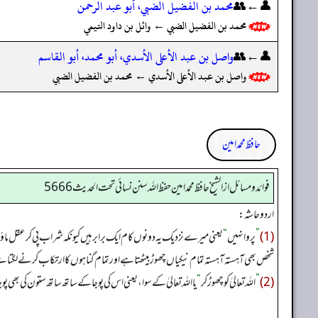
👤←👥
محمد بن الفضيل الضبي، أبو عبد الرحمن
محمد بن الفضيل الضبي ← وائل بن داود التيمي
👤←👥
واصل بن عبد الأعلى الأسدي، أبو محمد، أبو القاسم
واصل بن عبد الأعلى الأسدي ← محمد بن الفضيل الضبي
حافظ محمد امین
فوائد ومسائل از الشيخ حافظ محمد امين حفظ الله سنن نسائي تحت الحديث5666
اردو حاشہ:
(1)
”
پروانہیں
“
یعنی میرے نزدیک یہ دونوں کام ایک برابر ہیں کیونکہ شراب پی کر عقل ما
شخص بھی آہستہ آہستہ تمام نیکیاں چھوڑ بیٹھتا ہے اور تمام گناہوں کا ارتکاب کرنے لگتا 
(2)
”
اللہ تعالیٰ کو چھوڑ کر
“
یا اللہ تعالیٰ کے سوا، یعنی اس کی پوجا کے ساتھ ساتھ ستون کی بھی