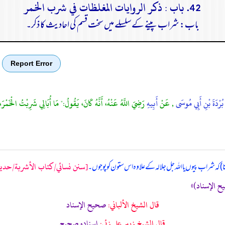
42. باب : ذكر الروايات المغلظات في شرب الخمر
باب: شراب پینے کے سلسلے میں سخت قسم کی احادیث کا ذکر۔
Report Error
 بُرْدَةَ بْنِ أَبِي مُوسَى
, عَنْ
أَبِيهِ
رَضِيَ اللَّهُ عَنْهُ، أَنَّهُ كَانَ، يَقُولُ:" مَا أُبَالِي شَرِبْتُ الْخَمْرَ،
[سنن نسائي/كتاب الأشربة/حدیث: 66
ھتا) کہ شراب پیوں یا اللہ جل جلالہ کے علاوہ اس ستون کو پوجوں۔
قال الشيخ الألباني:
صحيح الإسناد
قال الشيخ زبير على زئي:
إسناده صحيح