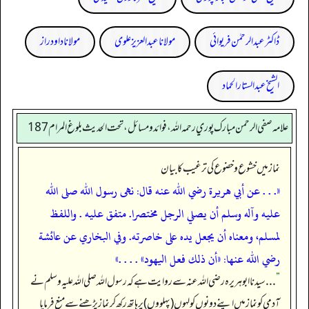
ڈاکٹر عبدالرحمٰن فریوائی
مولانا عبد العزیز علوی
مولانا داود راز
الشیخ عبدالستار الحماد
علامه صفي الرحمن مبارك پوري رحمه الله، فوائد و مسائل، تحت الحديث بلوغ المرام 187
نماز میں خشوع و خضوع کی ترغیب کا بیان
«. . . عن أبي هريرة رضي الله عنه قال: نهى رسول الله صلى الله
عليه وآله وسلم أن يصلي الرجل مختصرا. متفق عليه . واللفظ
لمسلم،‏‏‏‏ ومعناه أن يجعل يده على خاصرته. وفي البخاري عن عائشة
رضي الله عنها:
«‏‏‏‏أن ذلك فعل اليهود»
.‏‏‏‏ . . .»
”
. . .
سیدنا ابوہریرہ رضی اللہ عنہ سے روایت ہے کہ
رسول اللہ صلی اللہ علیہ وسلم نے
آدمی کو نماز میں اپنے دونوں کولہوں (پہلووں) پر ہاتھ رکھ کر نماز پڑھنے سے منع فرمایا