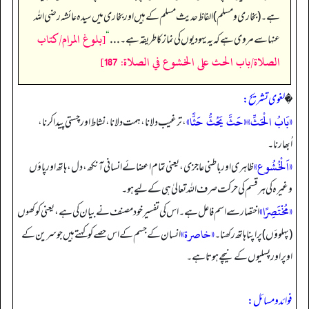
ہے۔ (بخاری و مسلم) الفاظ حدیث مسلم کے ہیں اور بخاری میں سیدہ عائشہ رضی اللہ
[بلوغ المرام/كتاب
عنہا سے مروی ہے کہ یہ یہودیوں کی نماز کا طریقہ ہے۔ . . .
“
الصلاة/باب الحث على الخشوع في الصلاة: 187]
�
لغوی تشریح:
«بَابُ الْحَثِّ»
«حَثَّ يَحُثُّ حَثًّا»
، ترغیب دلانا، ہمت دلانا، نشاط اور چستی پیدا کرنا،
اُبھارنا۔
«اَلْخُشُوع»
ظاہری اور باطنی عاجزی، یعنی تمام اعضائے انسانی آنکھ، دل، ہاتھ اور پاؤں
وغیرہ کی ہر قسم کی حرکت صرف اللہ تعالیٰ ہی کے لیے ہو۔
«مُخْتَصِرًا»
اختصار سے اسم فاعل ہے۔ اس کی تفسیر خود مصنف نے بیان کی ہے، یعنی کوکھوں
«خاصرة»
(پہلوؤں) پر اپنا ہاتھ رکھنا۔
انسان کے جسم کے اس حصے کو کہتے ہیں جو سرین کے
اوپر اور پسلیوں کے نیچے ہوتا ہے۔
فوائد و مسائل: