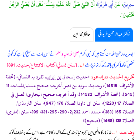
سِيرِينَ
، عَنْ
أَبِي هُرَيْرَةَ
، أَنّ النَّبِيَّ صَلَّى اللَّهُ عَلَيْهِ وَسَلَّمَ" نَهَى أَنْ يُصَلِّيَ الرَّجُلُ
مُخْتَصِرًا".
ڈاکٹر عبدالرحمٰن فریوائی
حافظ محمد امین
ابوہریرہ رضی اللہ عنہ کہتے ہیں کہ
نبی اکرم
صلی اللہ علیہ وسلم
نے اس بات سے منع کیا ہے کہ کوئی
[سنن نسائي/كتاب الافتتاح/حدیث: 891]
شخص کوکھ (کمر) پر ہاتھ رکھ کر نماز پڑھے
۱؎
۔
تخریج الحدیث دارالدعوہ:
«حدیث إسحاق بن إبراہیم تفرد بہ النسائي، (تحفة
الأشراف: 14516)، وحدیث سوید بن نصر أخرجہ: صحیح مسلم/المساجد 11
(545)، (تحفة الأشراف: 14532)، وقد أخرجہ: صحیح البخاری/العمل في
الصلاة 17 (1220)، سنن ابی داود/الصلاة 176 (947)، سنن الترمذی/
الصلاة 165 (383)، مسند احمد 2/232، 290، 295، 331، 399، سنن الدارمی/
الصلاة 138 (1468) (صحیح)»
وضاحت:
۱؎
نماز بارگاہ الٰہی میں عجز و نیاز مندی کے اظہار کا نام ہے، اس کے برخلاف کوکھ