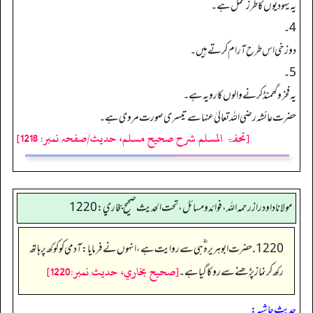
یہ یہودیوں کا طرز عمل ہے۔
4۔
دوزخی اس طرح آرام کرتےہیں۔
5۔
یہ فخرو گھمنڈ کرنے والوں کا رویہ ہے۔
حضرت عائشہ رضی اللہ تعالیٰ عنہا سے تیسری صورت مروی ہے۔
[تحفۃ المسلم شرح صحیح مسلم، حدیث/صفحہ نمبر: 1218]
مولانا داود راز رحمه الله، فوائد و مسائل، تحت الحديث صحيح بخاري: 1220
1220. حضرت ابوہریرہ ؓ ہی سے روایت ہے، انہوں نے فرمایا: آدمی کو کوکھ پر ہاتھ
[صحيح بخاري، حديث نمبر:1220]
رکھ کر نماز پڑھنے سے روکا گیا ہے۔
حدیث حاشیہ: