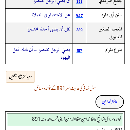
جامع الترمذي
أن يصلي الرجل مختصرا
383
سنن أبي داود
عن الاختصار في الصلاة
947
المعجم الصغير
نهى أن يصلي أحدنا مختصرا
289
للطبراني
بلوغ المرام
يصلي الرجل مختصرا ... أن ذلك فعل
187
اليهود
مزید تخریج دیکھیں
سنن نسائی کی حدیث نمبر 891 کے فوائد و مسائل
حافظ محمد امین
فوائد ومسائل از الشيخ حافظ محمد امين حفظ الله سنن نسائي تحت الحديث 891