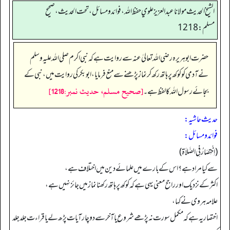
الشيخ الحديث مولانا عبدالعزيز علوي حفظ الله، فوائد و مسائل، تحت الحديث ، صحيح
مسلم: 1218
حضرت ابو ہریرہ رضی اللہ تعالیٰ عنہ سے روایت ہے کہ نبی اکرم صلی اللہ علیہ وسلم
نے آدمی کو کوکھ پر ہاتھ رکھ کر نماز پڑھنے سے منع فرمایا، ابوبکر کی روایت میں، نبی کے
[صحيح مسلم، حديث نمبر:1218]
بجائے رسول اللہ کا لفظ ہے۔
حدیث حاشیہ:
فوائد ومسائل:
(اِخْتِصَارُ فِي الصَّلاَة)
سے کیا مراد ہے؟ اس کے بارے میں علمائےدین میں اختلاف ہے،
اکثر کے نزدیک اور راجح معنی یہی ہے کہ کوکھ پر ہاتھ رکھنا نماز میں جائز نہیں ہے،
علامہ ہروی نے کہا،
اختصار یہ ہے کہ مکمل سورت نہ پڑھے شروع یا آخر سے دوچار آیات پڑھ لے یا قراءت جلد جلد