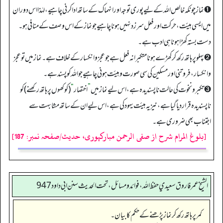
➊ نماز چونکہ خالص اللہ کے لیے پوری توجہ اور انہماک کے ساتھ ادا کرنی چاہیے، لہٰذا اس دوران
میں ایسی ہیئت، حرکت اور فعل سرزد نہیں ہونا چاہیے جو نماز کے اس وصف کے منافی ہو۔
دست بستہ کھڑا ہونا ہی ادب ہے۔
➋ پہلو پر ہاتھ رکھ کر کھڑے ہونا متکبرانہ فعل ہے جو عجز و انکسار کے خلاف ہے۔ نماز میں تو عجز
و انکسار، فروتنی اور مسکین کی سی صورت وہیئت ہونی چاہیے جو اللہ کو پسند ہے۔
➌ تکبر و نخوت کی حالت ناپسندیدہ ہے، اس لیے نماز میں
”
اختصار
“
(کوکھوں پر ہاتھ رکھنے) کو
ناپسندیدہ قرار دیا گیا ہے، نیز یہ ہیئت یہود کی ہے، اس لیے ان کے ساتھ مشابہت سے
اجتناب بھی ضروری ہے۔
[بلوغ المرام شرح از صفی الرحمن مبارکپوری، حدیث/صفحہ نمبر: 187]
الشيخ عمر فاروق سعيدي حفظ الله، فوائد و مسائل، تحت الحديث سنن ابي داود 947
کمر پر ہاتھ رکھ کر نماز پڑھنے کے حکم کا بیان۔