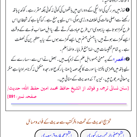
891 ۔ اردو حاشیہ:
➊ نماز میں ہر رکن کی ادائیگی کے دوران میں ہاتھوں کی کوئی نہ کوئی جگہ مقرر ہے۔ کوکھ پر ہاتھ
رکھنے سے اصلی حالت کی خلاف ورزی ہو گی، اس لیے یہ منع ہے۔ کہا گیا ہے کہ شیطان اس
طرح کھڑا ہوتا ہے، یا یہودی اس طرح عبادت کرتے تھے، یا اہل مصائب نوحے کے وقت
ایسے کھڑے ہوتے ہیں، یا جہنمی جہنم میں ایسے کھڑے ہوں گے، یا یہ متکبرین کی خصلت
ہے۔ یہ تمام تشبیہات ہیں، لہٰذا منع فرمایا۔ واللہ أعلم۔
«تخصر»
➋
کے یہ معنی جمہور اہل علم کے نزدیک ہیں۔ بعض نے اس سے، سہارے کے
لیے ہاتھ میں چھڑی پکڑنا، یا سورت کا کچھ حصہ پڑھنا، یا رکوع اور سجدہ مکمل نہ کرنا مراد لیا ہے مگر
یہ معانی مرجوح ہیں، نیز یہ آئندہ حدیث کے منافی ہیں۔
[سنن نسائی ترجمہ و فوائد از الشیخ حافظ محمد امین حفظ اللہ، حدیث/
صفحہ نمبر: 891]
تخریج الحدیث کے تحت دیگر کتب سے حدیث کے فوائد و مسائل
الشیخ صفی الرحمن مبارکپوری
الشیخ عمر فاروق سعیدی