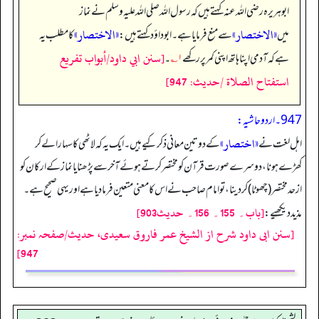
ابوہریرہ رضی اللہ عنہ کہتے ہیں کہ رسول اللہ صلی اللہ علیہ وسلم نے نماز
«الاختصار»
«الاختصار»
میں
سے منع فرمایا ہے۔ ابوداؤد کہتے ہیں:
کا مطلب یہ
[سنن ابي داود/أبواب تفريع
ہے کہ آدمی اپنا ہاتھ اپنی کمر پر رکھے
۱؎
۔
استفتاح الصلاة /حدیث: 947]
947۔ اردو حاشیہ:
«اختصار»
اہل لغت نے
کے دو تین معانی ذکر کیے ہیں۔ ایک یہ کہ لاٹھی کا سہارا لے کر
کھڑے ہونا، دوسرے صورت قرآن کو مختصر کرتے ہوئے آخر سے پڑھنا یا نماز کے ارکان کو
ازحد مختصر (چھوٹا) کر دینا، تو امام صاحب نے اس کا معنی متعین فرما دیا ہے اور یہی صحیح ہے۔
[باب۔ 155۔ 156۔ حديث903]
مذید دیکھیے:
[سنن ابی داود شرح از الشیخ عمر فاروق سعیدی، حدیث/صفحہ نمبر:
947]