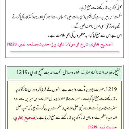
یعنی کوکھ پر ہاتھ رکھنے سے منع فرمایا۔
حکمت اس میں یہ ہے کہ ابلیس اسی حالت میں آسمان سے اتاراگیا اور یہود اکثر ایسا کیا کرتے
تھے یا دوزخی اسی طرح راحت لیں گے۔
اس لیے اس سے منع کیا گیا، یہ متکبروں کی بھی علامت ہے۔
[صحیح بخاری شرح از مولانا داود راز، حدیث/صفحہ نمبر: 1220]
الشيخ حافط عبدالستار الحماد حفظ الله، فوائد و مسائل، تحت الحديث صحيح بخاري:1219
1219. حضرت ابوہریرہ ؓ سے روایت ہے، انہوں نے فرمایا کہ دوران نماز کوکھ پر
ہاتھ رکھنے سے منع کیا گیا ہے۔ حضرت ہشام اور ابو ہلال حضرت ابن سیرین سے، وہ
حضرت ابوہریرہ ؓ سے اور وہ نبی صلی اللہ علیہ وسلم سے بیان کرتے ہیں کہ آپ صلی
[صحيح بخاري،
اللہ علیہ وسلم نے دوران نماز کوکھ پر ہاتھ رکھنے سے منع فرمایا ہے۔
حديث نمبر:1219]