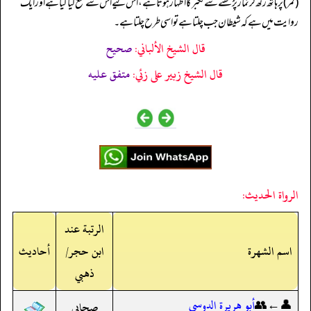
(کمر) پر ہاتھ رکھ کر نماز پڑھنے سے تکبر کا اظہار ہوتا ہے، اس لیے اس سے منع کیا گیا ہے اور ایک
روایت میں ہے کہ شیطان جب چلتا ہے تو اسی طرح چلتا ہے۔
قال الشيخ الألباني:
صحيح
قال الشيخ زبير على زئي:
متفق عليه
الرواة الحديث:
الرتبة عند
اسم الشهرة
ابن حجر/
أحاديث
ذهبي
👤←👥
أبو هريرة الدوسي
صحابي