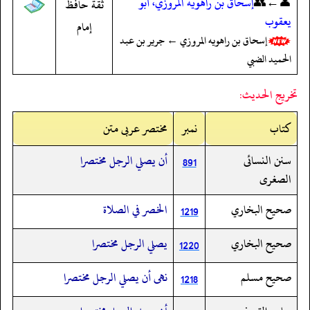
👤←👥
إسحاق بن راهويه المروزي، أبو
ثقة حافظ
يعقوب
إمام
إسحاق بن راهويه المروزي ← جرير بن عبد
الحميد الضبي
تخريج الحديث:
کتاب
نمبر
مختصر عربی متن
سنن النسائى
أن يصلي الرجل مختصرا
891
الصغرى
صحيح البخاري
الخصر في الصلاة
1219
صحيح البخاري
يصلي الرجل مختصرا
1220
صحيح مسلم
نهى أن يصلي الرجل مختصرا
1218