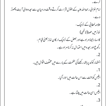
کرے۔
امام غزالی رحمۃ اللہ علیہ کے بقول قراءت کرتے وقت درمیان سے سجدہ والی آیت چھوڑ
دے،
علامہ خطابی کے نزدیک،
نمازمیں عصا (لاٹھی)
کا سہارا لینا مراد ہے اور بعض کے نزدیک ارکان نماز یعنی قیام،
رکوع اور سجدہ میں اعتدال نہ کرنا مراد ہے۔
2۔
اختصار کوکھ پر ہاتھ رکھنے کی حکمت کے بارے میں مختلف اقوال ہیں۔
1۔
ابلیس کو جنت سے اس حالت میں اتارا گیا۔
2۔
ابلیس اسی حالت میں چلتا ہے۔
3۔