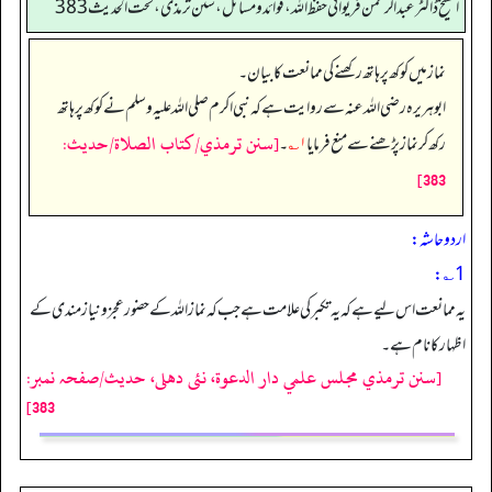
الشیخ ڈاکٹر عبد الرحمٰن فریوائی حفظ اللہ، فوائد و مسائل، سنن ترمذی، تحت الحديث 383
نماز میں کوکھ پر ہاتھ رکھنے کی ممانعت کا بیان۔
ابوہریرہ رضی الله عنہ سے روایت ہے کہ نبی اکرم صلی اللہ علیہ وسلم نے کوکھ پر ہاتھ
[سنن ترمذي/كتاب الصلاة/حدیث:
رکھ کر نماز پڑھنے سے منع فرمایا
۱؎
۔
383]
اردو حاشہ:
1؎:
یہ ممانعت اس لیے ہے کہ یہ تکبر کی علامت ہے جب کہ نماز اللہ کے حضور عجز و نیاز مندی کے
اظہار کا نام ہے۔
[سنن ترمذي مجلس علمي دار الدعوة، نئى دهلى، حدیث/صفحہ نمبر:
383]