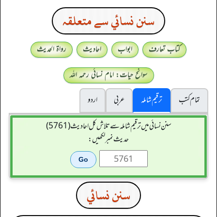
سنن نسائي سے متعلقہ
کتاب تعارف
ابواب
احادیث
رواۃ الحدیث
سوانح حیات: امام نسائی رحمہ اللہ
تمام کتب
ترقیم شاملہ
عربی
اردو
سنن نسائی میں ترقیم شاملہ سے تلاش کل احادیث (5761)
حدیث نمبر لکھیں:
سنن نسائي