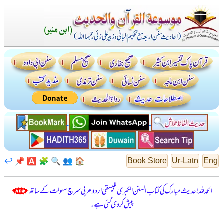
↩️
📌
🅰️
🧩
🔍
👥
🏠
Book Store
Ur-Latn
Eng
الحمدللہ! حدیث مبارک کی کتاب السنن الكبرى للبيهقي اردو عربی سرچ سہولت کے ساتھ
پیش کر دی گئی ہے۔