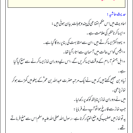
حدیث حاشیہ:
احادیث میں اس حکم امتناعی کی چند وجوہات بیان ہوئی ہیں:
٭ ایسا کرنا تکبر کی علامت ہے۔
٭ یہود اکثر ایسا کرتے ہیں، ان سے مشابہت کی بنا پر روکا گیا ہے۔
٭ ابلیس کو اس حالت میں آسمان سے اتارا گیا تھا۔
٭ اہل جہنم آرام کے وقت ایسا کریں گے، اس لیے دوران نماز ایسا کرنے سے منع کیا گیا
ہے۔
زیاد بن صبیح کہتے ہیں کہ میں نے ایک مرتبہ حضرت عبداللہ بن عمر ؓ کے پہلو میں کھڑے ہو کر
نماز پڑھی۔
میں نے دوران نماز اپنا ہاتھ کوکھ پر رکھ لیا۔
جب نماز سے فارغ ہوا تو آپ نے فرمایا:
یہ تو نماز میں صلیب کی وضع اختیار کرنا ہے، رسول اللہ صلی اللہ علیہ وسلم اس سے منع فرماتے
تھے۔