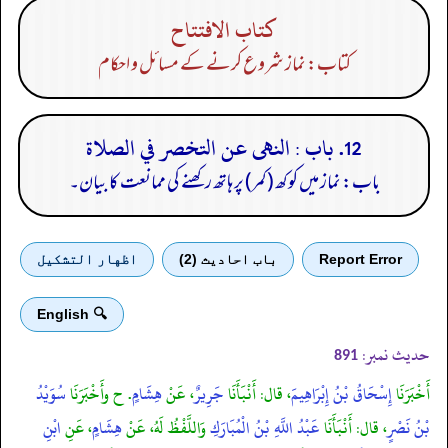
كتاب الافتتاح
کتاب: نماز شروع کرنے کے مسائل و احکام
12. باب : النهى عن التخصر في الصلاة
باب: نماز میں کوکھ (کمر) پر ہاتھ رکھنے کی ممانعت کا بیان۔
Report Error
باب احادیث (2)
اظهار التشكيل
🔍 English
حدیث نمبر:
891
أَخْبَرَنَا
إِسْحَاقُ بْنُ إِبْرَاهِيمَ
، قال: أَنْبَأَنَا
جَرِيرٌ
، عَنْ
هِشَامٍ
. ح وأَخْبَرَنَا
سُوَيْدُ
بْنُ نَصْرٍ
، قال: أَنْبَأَنَا
عَبْدُ اللَّهِ بْنُ الْمُبَارَكِ
وَاللَّفْظُ لَهُ، عَنْ
هِشَامٍ
، عَنِ
ابْنِ