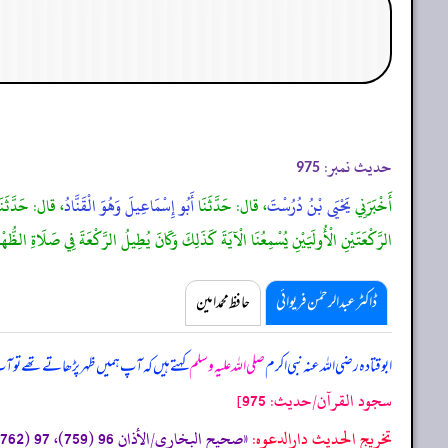
حدیث نمبر:
975
أَخْبَرَنِي
يَحْيَى بْنُ دُرُسْتَ
، قال: حَدَّثَنَا
أَبُو إِسْمَاعِيلَ وَهُوَ الْقَنَّادُ
، قال: حَدَّثَن
الرَّكْعَتَيْنِ الْأُولَيَيْنِ يُسْمِعُنَا الْآيَةَ كَذَلِكَ وَكَانَ يُطِيلُ الرَّكْعَةَ فِي صَلَاةِ الظُّهْ
ڈاکٹر عبدالرحمٰن فریوائی
حافظ محمد امین
ابوقتادہ رضی اللہ عنہ نبی اکرم
صلی اللہ علیہ وسلم
کہتے ہیں کہ
آپ ہمیں ظہر پڑھاتے تھے تو آپ 
سجود القرآن/حدیث: 975]
تخریج الحدیث دارالدعوہ: