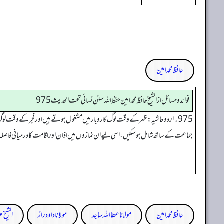
حافظ محمد امین
فوائد ومسائل از الشيخ حافظ محمد امين حفظ الله سنن نسائي تحت الحديث 975
975 ۔ اردو حاشیہ: ظہر کے وقت لوگ کاروبار میں مشغول ہوتے ہیں اور فجر کے وقت ل
جماعت کے ساتھ شامل ہو سکیں، اسی لیے ان نمازوں میں اذان اور اقامت کا درمیانی فاصلہ ب
حافظ محمد امین
مولانا عطا اللہ ساجد
مولانا داود راز
الشیخ ع