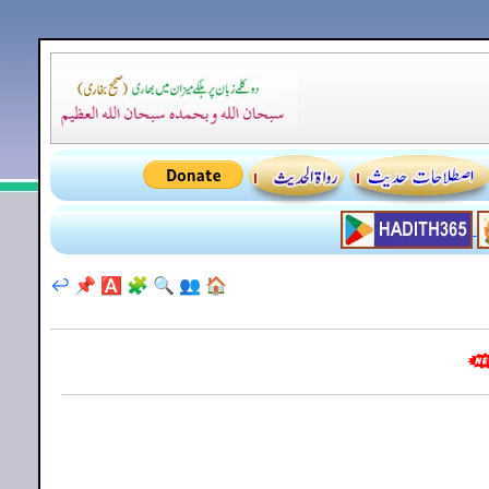
↩️
📌
🅰️
🧩
🔍
👥
🏠