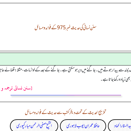
سنن نسائی کی حدیث نمبر 975 کے فوائد و مسائل
وگ نیند سے بیدار ہوتے ہیں۔ جاگنے میں دیر ہو سکتی ہے۔ جاگنے کے بعد کے لوازمات، مثلا: قضائے حاجت،
ھی زیادہ رکھا جاتا ہے۔
[سنن نسائی ترجمہ و 
تخریج الحدیث کے تحت دیگر کتب سے حدیث کے فوائد و مسائل
بدالستار الحماد
حافظ عمران ایوب لاہوری
الشیخ صفی الرحمن مبارکپوری