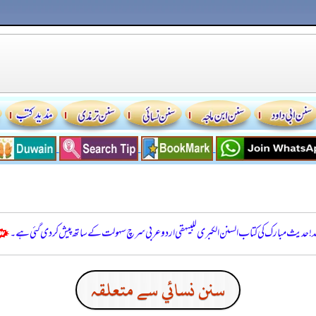
للہ! حدیث مبارک کی کتاب السنن الكبرى للبيهقي اردو عربی سرچ سہولت کے ساتھ پیش کر دی گئی ہے۔
سنن نسائي سے متعلقہ