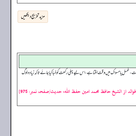
مزید تخریج دیکھیں
 غسل یا مسواک میں وقت لگتا ہے، اس لیے پہلی رکعت کو لمبا کیا جائے تاکہ زیادہ لوگ
فوائد از الشیخ حافظ محمد امین حفظ اللہ، حدیث/صفحہ نمبر: 975]