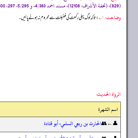
(829)، (تحفة الأشراف: 12108)، مسند احمد 4/383، و 5/295، 297، 300، 301، 305، 307، 308، 309، 310، 311، سنن الدارمی/الصلاة 63 (1328، 1329، 1330) (صحیح)»
وضاحت:
۱؎
: تاکہ لوگ پہلی رکعت کی فضیلت سے محروم نہ ہونے پائیں۔
الرواة الحديث:
اسم الشهرة
👤←👥
الحارث بن ربعي السلمي، أبو قتادة