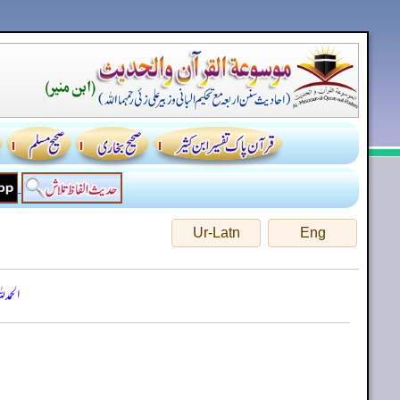
Ur-Latn
Eng
الحمد