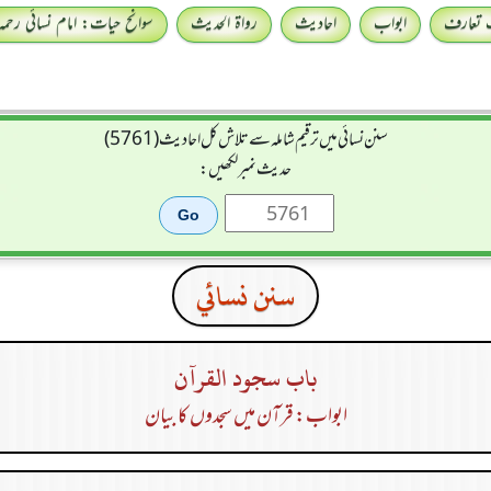
 تعارف
ابواب
احادیث
رواۃ الحدیث
سوانح حیات: امام نسائی رحمہ 
سنن نسائی میں ترقیم شاملہ سے تلاش کل احادیث (5761)
حدیث نمبر لکھیں:
سنن نسائي
باب سجود القرآن
ابواب: قرآن میں سجدوں کا بیان