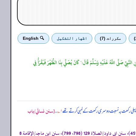
مكررات (7)
اظهار التشكيل
🔍 English
 النَّبِيِّ صَلَّى اللَّهُ عَلَيْهِ وَسَلَّمَ قَالَ:" كَانَ يُصَلِّي بِنَا الظُّهْرَ فَيَقْرَأُ فِي
[سنن نسائي/باب
کی پہلی رکعت بہ نسبت دوسری رکعت کے لمبی کرتے تھے
۱؎
۔
«صحیح البخاری/الأذان 96 (759)، 97 (762) مختصراً، 107 (776) مطولاً، 109 (777)، 110 (779)، صحیح مسلم/الصلاة 34 (451)، سنن ابی داود/الصلاة 129 (798، 799)، سنن ابن ماجہ/الإقامة 8