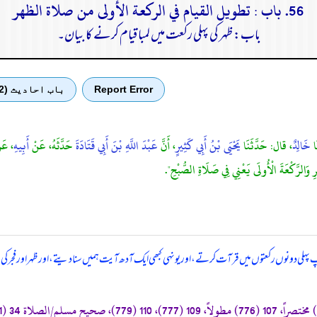
56. باب : تطويل القيام في الركعة الأولى من صلاة الظهر
باب: ظہر کی پہلی رکعت میں لمبا قیام کرنے کا بیان۔
Report Error
باب احادیث (2)
َا
خَالِدٌ
، قال: حَدَّثَنَا
يَحْيَى بْنُ أَبِي كَثِيرٍ
، أَنَّ
عَبْدَ اللَّهِ بْنَ أَبِي قَتَادَةَ
حَدَّثَهُ، عَنْ
أَبِيهِ
، عَنِ
رِ وَالرَّكْعَةَ الْأُولَى يَعْنِي فِي صَلَاةِ الصُّبْحِ".
پہلی دونوں رکعتوں میں قرآت کرتے، اور یونہی کبھی ایک آدھ آیت ہمیں سنا دیتے، اور ظہر اور فجر 