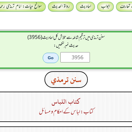
 تعارف
ابواب
احادیث
رواۃ الحدیث
سوانح حیات: امام ترمذی رحمہ 
سنن ترمذی میں ترقیم شاملہ سے تلاش کل احادیث (3956)
حدیث نمبر لکھیں:
سنن ترمذي
كتاب اللباس
کتاب: لباس کے احکام و مسائل