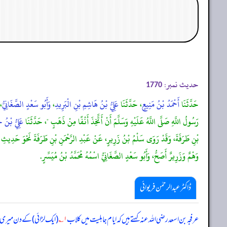
حدیث نمبر:
1770
حَدَّثَنَا
أَحْمَدُ بْنُ مَنِيعٍ
، حَدَّثَنَا
عَلِيُّ بْنُ هَاشِمِ بْنِ الْبَرِيدِ
،
وَأَبُو سَعْدٍ الصَّغَانِيُّ
،
رَسُولُ اللَّهِ صَلَّى اللَّهُ عَلَيْهِ وَسَلَّمَ أَنْ أَتَّخِذَ أَنْفًا مِنْ ذَهَبٍ "، حَدَّثَنَا
عَلِيُّ بْنُ 
بْنِ طَرَفَةَ، وَقَدْ رَوَى سَلْمُ بْنُ زَرِيرٍ، عَنْ عَبْدِ الرَّحْمَنِ بْنِ طَرَفَةَ نَحْوَ حَدِيثِ أَ
وَهْمٌ وَزَرِيرٌ أَصَحُّ، وَأَبُو سَعْدٍ الصَّغَانِيُّ اسْمُهُ مُحَمَّدُ بْنُ مُيَسِّرٍ.
ڈاکٹر عبدالرحمٰن فریوائی
عرفجہ بن اسعد رضی الله عنہ کہتے ہیں کہ
ایام جاہلیت میں کلاب
۱؎
(ایک لڑائی) کے دن میری نا