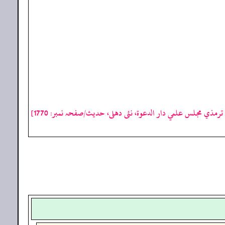
رمذي مجلس علمي دار الدعوة، نئى دهلى، حدیث/صفحہ نمبر: 1770]