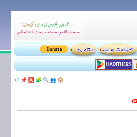
↩️
📌
🅰️
🧩
🔍
👥
🏠