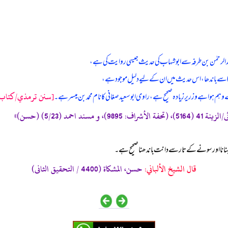
دالرحمٰن بن طرفہ سے ابوشہاب کی حدیث جیسی روایت کی ہے،
 سے باندھا، اس حدیث میں ان کے لیے دلیل موجود ہے،
[سنن ترمذي/كتاب ال
 ہوا ہے وزریر زیادہ صحیح ہے، راوی ابوسعید صغانی کا نام محمد بن میسر ہے۔
انا اور سونے کے تار سے دانت باندھنا صحیح ہے۔
قال الشيخ الألباني:
حسن، المشكاة (4400 / التحقيق الثانى)