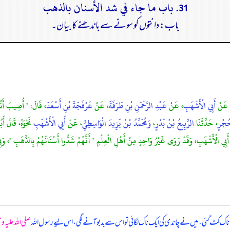
31. باب ما جاء في شد الأسنان بالذهب
باب: دانتوں کو سونے سے باندھنے کا بیان۔
 عَنْ
أَبِي الْأَشْهَبِ
، عَنْ
عَبْدِ الرَّحْمَنِ بْنِ طَرَفَةَ
، عَنْ
عَرْفَجَةَ بْنِ أَسْعَدَ
، قَالَ: " أُصِيبَ أَنْفِي
حُجْرٍ
، حَدَّثَنَا
الرَّبِيعُ بْنُ بَدْرٍ
،
وَمُحَمَّدُ بْنُ يَزِيدَ الْوَاسِطِيُّ
، عَنْ
أَبِي الْأَشْهَبِ
نَحْوَهُ، قَالَ أ
بِي الْأَشْهَبِ، وَقَدْ رَوَى غَيْرُ وَاحِدٍ مِنْ أَهْلِ الْعِلْمِ " أَنَّهُمْ شَدُّوا أَسْنَانَهُمْ بِالذَّهَبِ "، وَ
ک کٹ گئی، میں نے چاندی کی ایک ناک لگائی تو اس سے بدبو آنے لگی، اس لیے رسول اللہ
صلی اللہ علیہ و