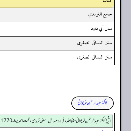
کتاب
جامع الترمذي
سنن أبي داود
سنن النسائى الصغرى
سنن النسائى الصغرى
ڈاکٹر عبدالرحمٰن فریوائی
الشیخ ڈاکٹر عبد الرحمٰن فریوائی حفظ اللہ، فوائد و مسائل، سنن ترمذی، تحت الحديث 1770