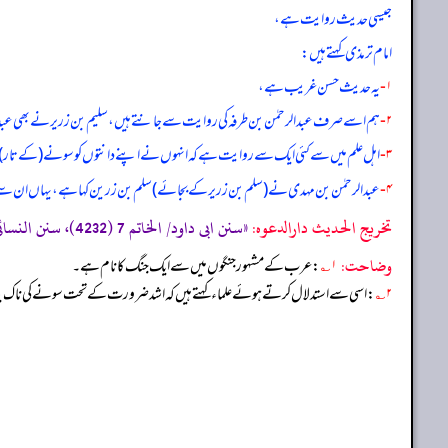
جیسی حدیث روایت ہے،
امام ترمذی کہتے ہیں:
۱-
یہ حدیث حسن غریب ہے،
۲-
ہم اسے صرف عبدالرحمٰن بن طرفہ کی روایت سے جانتے ہیں، سلیم بن زریر نے بھی عب
۳-
اہل علم میں سے کئی ایک سے روایت ہے کہ انہوں نے اپنے دانتوں کو سونے (کے تار)
۴-
عبدالرحمٰن بن مہدی نے (سلم بن زریر کے بجائے) سلم بن زرین کہا ہے، یہاں ان سے وہم
تخریج الحدیث دارالدعوہ:
«سنن ابی داود/ الخاتم 7 (4232)، سنن النسائی/الزینة 41 (5164)، (تحفة الأشراف: 9895)، و مسند احمد (5/23) (حسن)»
وضاحت:
۱؎
: عرب کے مشہور جنگوں میں سے ایک جنگ کا نام ہے۔
۲؎
: اسی سے استدلال کرتے ہوئے علماء کہتے ہیں کہ اشد ضرورت کے تحت سونے کی ناک بن