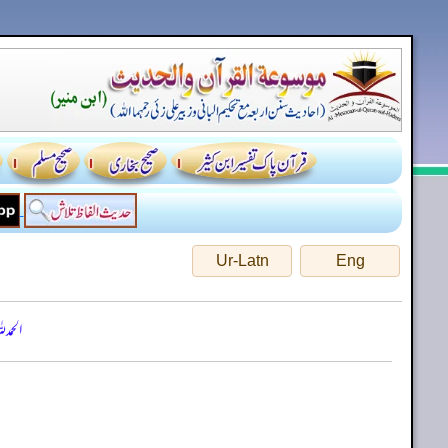
Ur-Latn
Eng
الحمد