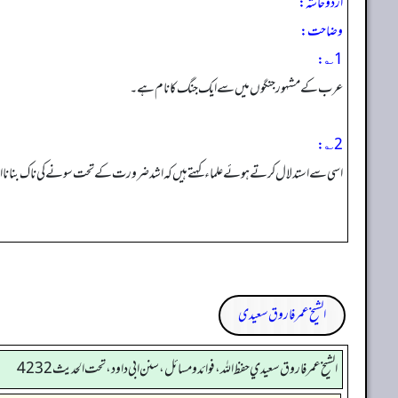
اردو حاشہ:
وضاحت:
1؎:
عرب کے مشہور جنگوں میں سے ایک جنگ کا نام ہے۔
2؎:
اسی سے استدلال کرتے ہوئے علماء کہتے ہیں کہ اشد ضرورت کے تحت سونے کی ناک بنانا 
الشیخ عمر فاروق سعیدی
الشيخ عمر فاروق سعيدي حفظ الله، فوائد و مسائل، سنن ابي داود ، تحت الحديث 4232