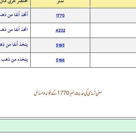
نمبر
مختصر عربی متن
أتخذ أنفا من ذه
1770
اتخذ أنفا من ذه
4232
يتخذ أنفا من ذ
5165
يتخذه من ذهب
5166
سنن ترمذی کی حدیث نمبر 1770 کے فوائد و مسائل