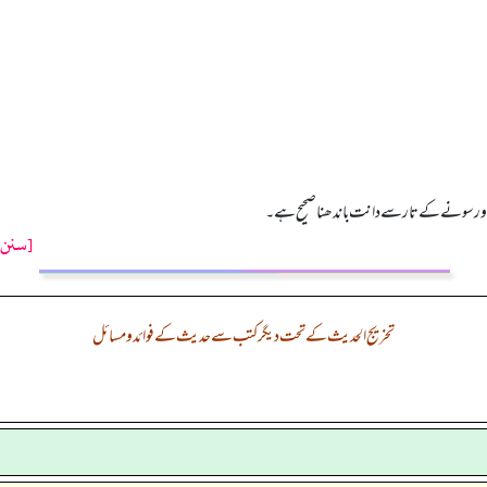
اور سونے کے تار سے دانت باندھنا صحیح ہے۔
[سنن ت
تخریج الحدیث کے تحت دیگر کتب سے حدیث کے فوائد و مسائل