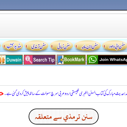
للہ! حدیث مبارک کی کتاب السنن الكبرى للبيهقي اردو عربی سرچ سہولت کے ساتھ پیش کر دی گئی ہے۔
سنن ترمذي سے متعلقہ