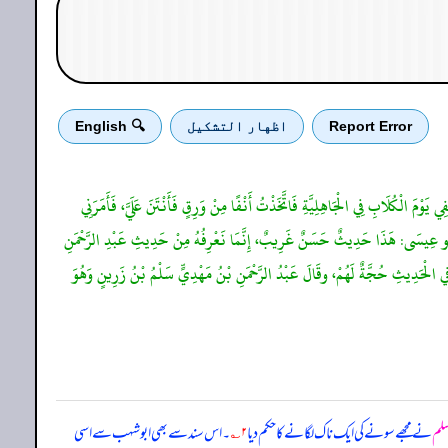
Report Error
اظهار التشكيل
🔍 English
 يَوْمَ الْكُلَابِ فِي الْجَاهِلِيَّةِ فَاتَّخَذْتُ أَنْفًا مِنْ وَرِقٍ فَأَنْتَنَ عَلَيَّ، فَأَمَرَنِي
َبُو عِيسَى: هَذَا حَدِيثٌ حَسَنٌ غَرِيبٌ، إِنَّمَا نَعْرِفُهُ مِنْ حَدِيثِ عَبْدِ الرَّحْمَنِ
فِي الْحَدِيثِ حُجَّةٌ لَهُمْ، وقَالَ عَبْدُ الرَّحْمَنِ بْنُ مَهْدِيٍّ سَلْمُ بْنُ زَرِينٍ وَهُوَ
سلم
نے مجھے سونے کی ایک ناک لگانے کا حکم دیا
۲؎
۔ اس سند سے بھی ابوشہب سے اسی