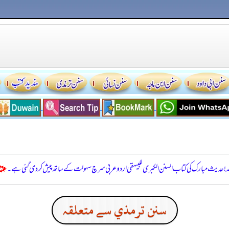
للہ! حدیث مبارک کی کتاب السنن الكبرى للبيهقي اردو عربی سرچ سہولت کے ساتھ پیش کر دی گئی ہے۔
سنن ترمذي سے متعلقہ