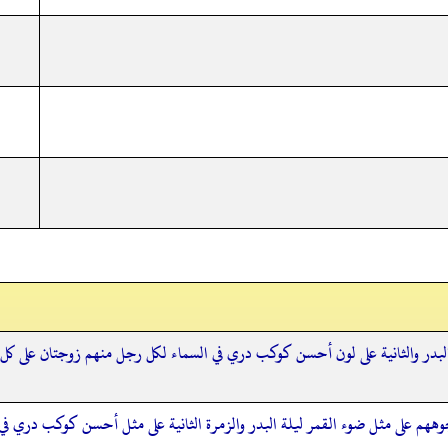
البدر والثانية على لون أحسن كوكب دري في السماء لكل رجل منهم زوجتان على كل
وههم على مثل ضوء القمر ليلة البدر والزمرة الثانية على مثل أحسن كوكب دري 