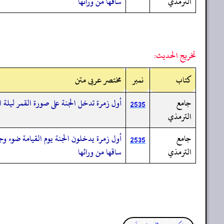
الترمذي
ساقها من ورائها
تخريج الحديث:
کتاب
نمبر
مختصر عربی متن
جامع
أول زمرة تدخل الجنة على صورة القمر ليلة 
2535
الترمذي
جامع
أول زمرة يدخلون الجنة يوم القيامة ضوء وج
2535
الترمذي
ساقها من ورائها