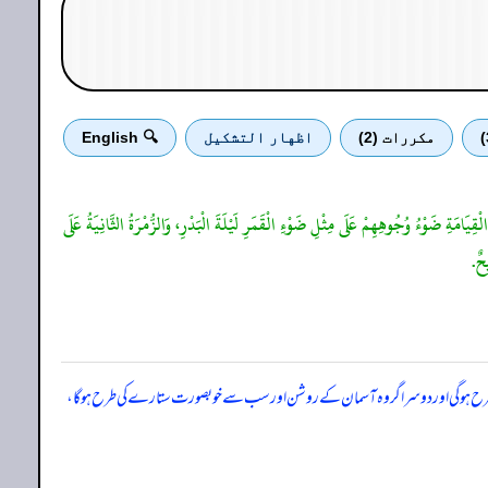
مكررات (2)
اظهار التشكيل
🔍 English
الْقِيَامَةِ ضَوْءُ وُجُوهِهِمْ عَلَى مِثْلِ ضَوْءِ الْقَمَرِ لَيْلَةَ الْبَدْرِ، وَالزُّمْرَةُ الثَّانِيَةُ عَلَى
حٌ.
ح ہو گی اور دوسرا گروہ آسمان کے روشن اور سب سے خوبصورت ستارے کی طرح ہو گا،