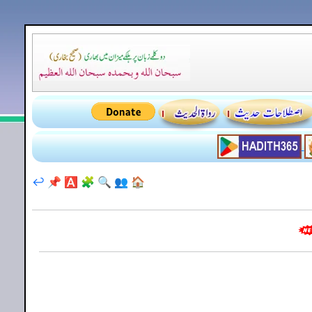
↩️
📌
🅰️
🧩
🔍
👥
🏠