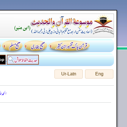
Ur-Latn
Eng
الحمد