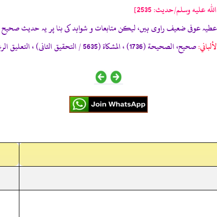
 عليه وسلم/حدیث: 2535]
ألباني:
صحيح، الصحيحة (1736) ، المشكاة (5635 / التحقيق الثانى) ، التعليق الرغيب (261)