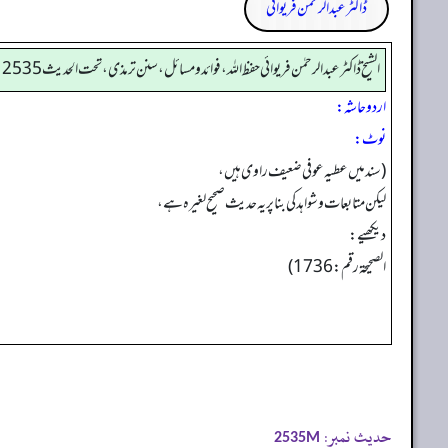
ڈاکٹر عبدالرحمٰن فریوائی
الشیخ ڈاکٹر عبد الرحمٰن فریوائی حفظ اللہ، فوائد و مسائل، سنن ترمذی، تحت الحديث 2535
اردو حاشہ:
نوٹ:
(سند میں عطیہ عوفی ضعیف راوی ہیں،
لیکن متابعات و شواہد کی بنا پر یہ حدیث صحیح لغیرہ ہے،
دیکھیے:
الصحیحة رقم: 1736)
حدیث نمبر:
2535M