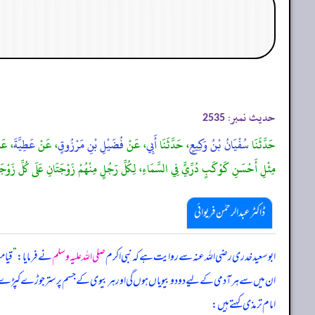
حدیث نمبر:
2535
حَدَّثَنَا
سُفْيَانُ بْنُ وَكِيعٍ
، حَدَّثَنَا
أَبِي
، عَنْ
فُضَيْلِ بْنِ مَرْزُوقٍ
، عَنْ
عَطِيَّةَ
، عَ
مِثْلِ أَحْسَنِ كَوْكَبٍ دُرِّيٍّ فِي السَّمَاءِ، لِكُلِّ رَجُلٍ مِنْهُمْ زَوْجَتَانِ عَلَى كُلِّ ز
ڈاکٹر عبدالرحمٰن فریوائی
ابو سعید خدری رضی الله عنہ سے روایت ہے کہ
نبی اکرم
صلی اللہ علیہ وسلم
نے فرمایا:
”
قیام
ان میں سے ہر آدمی کے لیے دو دو بیویاں ہوں گی اور ہر بیوی کے جسم پر ستر جوڑے کپڑے 
امام ترمذی کہتے ہیں: