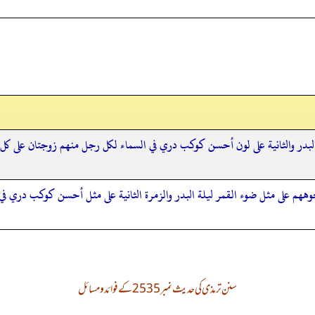
البدر والثانية على لون أحسن كوكب دري في السماء لكل رجل منهم زوجتان على كل
وههم على مثل ضوء القمر ليلة البدر والزمرة الثانية على مثل أحسن كوكب دري 
سنن ترمذی کی حدیث نمبر 2535 کے فوائد و مسائل