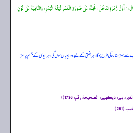
الَ: " أَوَّلُ زُمْرَةٍ تَدْخُلُ الْجَنَّةَ عَلَى صُورَةِ الْقَمَرِ لَيْلَةَ الْبَدْرِ، وَالثَّانِيَةُ عَلَى لَوْنِ
 سے بہتر ستارہ کی طرح ہو گا، ہر جنتی کے لیے دو بیویاں ہوں گی، ہر بیوی کے جسم پر ستر