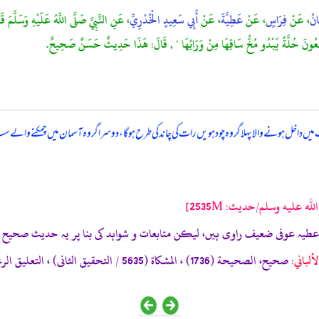
انُ
، عَنْ
فِرَاسٍ
، عَنْ
عَطِيَّةَ
، عَنْ
أَبِي سَعِيدٍ الْخُدْرِيِّ
، عَنِ النَّبِيِّ صَلَّى اللَّهُ عَلَيْهِ وَسَلَّمَ قَ
سَبْعُونَ حُلَّةً يَبْدُو مُخُّ سَاقِهَا مِنْ وَرَائِهَا " , قَالَ: هَذَا حَدِيثٌ حَسَنٌ صَحِيحٌ.
میں داخل ہونے والا پہلا گروہ چودہویں رات کی چاند کی طرح ہو گا، دوسرا گروہ آسمان میں چمکنے والے سب
عليه وسلم/حدیث: 2535M]
ألباني:
صحيح، الصحيحة (1736) ، المشكاة (5635 / التحقيق الثانى) ، التعليق الرغيب (261)