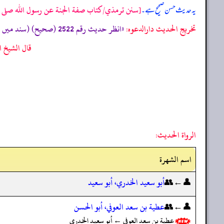
[سنن ترمذي/كتاب صفة الجنة عن رسول الله صلى الله
یہ حدیث حسن صحیح ہے۔
تخریج الحدیث دارالدعوہ:
«انظر حدیث رقم 2522 (صحیح) (سند میں عطیہ عوفی ضعیف راوی ہیں، لیکن متابعات و شواہد کی بنا پر یہ حدیث صحیح لغیرہ ہے، دیکھیے: الصحیحة رقم: 1736)»
قال الشيخ ال
الرواة الحديث:
اسم الشهرة
👤←👥
أبو سعيد الخدري، أبو سعيد
👤←👥
عطية بن سعد العوفي، أبو الحسن
عطية بن سعد العوفي ← أبو سعيد الخدري