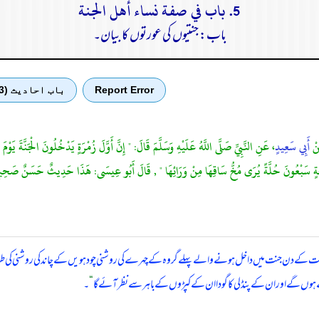
5. باب في صفة نساء أهل الجنة
باب: جنتیوں کی عورتوں کا بیان۔
Report Error
باب احادیث (3)
نْ
أَبِي سَعِيدٍ
، عَنِ النَّبِيِّ صَلَّى اللَّهُ عَلَيْهِ وَسَلَّمَ قَالَ: " إِنَّ أَوَّلَ زُمْرَةٍ يَدْخُلُونَ الْجَنَّةَ يَوْمَ 
َوْجَةٍ سَبْعُونَ حُلَّةً يُرَى مُخُّ سَاقِهَا مِنْ وَرَائِهَا " , قَالَ أَبُو عِيسَى: هَذَا حَدِيثٌ حَسَنٌ صَحِي
ت کے دن جنت میں داخل ہونے والے پہلے گروہ کے چہرے کی روشنی چودہویں کے چاند کی روشنی کی طر
ہوں گے اور ان کے پنڈلی کا گودا ان کے کپڑوں کے باہر سے نظر آئے گا
“
۔