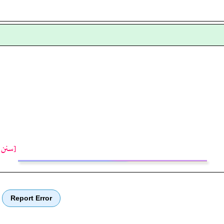
[سنن ت
Report Error