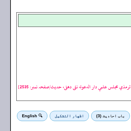
رمذي مجلس علمي دار الدعوة، نئى دهلى، حدیث/صفحہ نمبر: 2535]
باب احادیث (3)
اظهار التشكيل
🔍 English