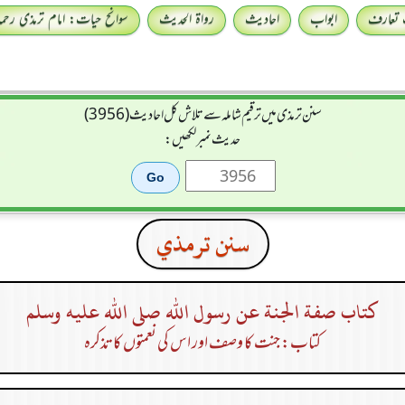
 تعارف
ابواب
احادیث
رواۃ الحدیث
سوانح حیات: امام ترمذی رحمہ 
سنن ترمذی میں ترقیم شاملہ سے تلاش کل احادیث (3956)
حدیث نمبر لکھیں:
سنن ترمذي
كتاب صفة الجنة عن رسول الله صلى الله عليه وسلم
کتاب: جنت کا وصف اور اس کی نعمتوں کا تذکرہ