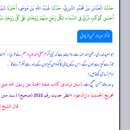
حَدَّثَنَا
الْعَبَّاسُ بْنُ مُحَمَّدٍ الدُّورِيُّ
، حَدَّثَنَا
عُبَيْدُ اللَّهِ بْنُ مُوسَى
، أَخْبَرَنَا
شَيْبَ
أَحْسَنِ كَوْكَبٍ دُرِّيٍّ فِي السَّمَاءِ، لِكُلِّ رَجُلٍ مِنْهُمْ زَوْجَتَانِ عَلَى كُلِّ زَوْجَةٍ 
ڈاکٹر عبدالرحمٰن فریوائی
ابو سعید خدری رضی الله عنہ سے روایت ہے کہ
نبی اکرم
صلی اللہ علیہ وسلم
نے فرمایا:
”
جنت 
جوڑے کپڑے ہوں گے، اس کے پنڈلی کا گودا ان کپڑوں کے باہر سے نظر آئے گا
“
۔
امام ترمذی کہتے ہیں:
[سنن ترمذي/كتاب صفة الجنة عن رسول الله صلى الله 
یہ حدیث حسن صحیح ہے۔
تخریج الحدیث دارالدعوہ:
«انظر حدیث رقم 2522 (صحیح) (سند میں عطیہ عوفی ضعیف راوی ہیں، لیکن متابعات و شواہد کی بنا پر یہ حدیث صحیح لغیرہ ہے، دیکھیے: الصحیحة رقم: 1736)»
قال الشيخ ال