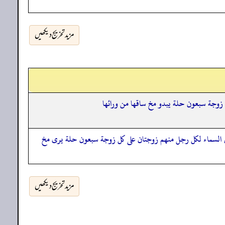
مزید تخریج دیکھیں
 زوجة سبعون حلة يبدو مخ ساقها من ورائها
في السماء لكل رجل منهم زوجتان على كل زوجة سبعون حلة يرى مخ
مزید تخریج دیکھیں