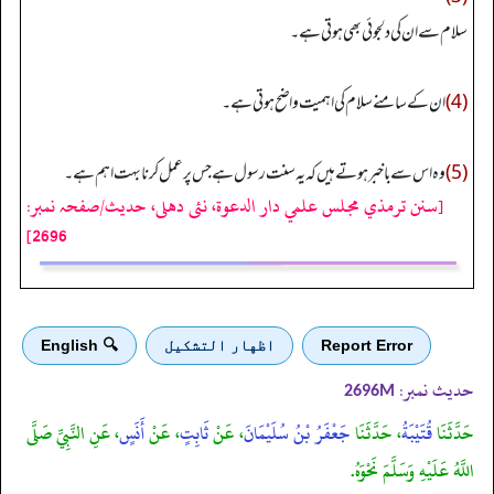
سلام سے ان کی دلجوئی بھی ہوتی ہے۔
(4)
ان کے سامنے سلام کی اہمیت واضح ہوتی ہے۔
(5)
وہ اس سے باخبر ہوتے ہیں کہ یہ سنت رسول ہے جس پر عمل کرنا بہت اہم ہے۔
[سنن ترمذي مجلس علمي دار الدعوة، نئى دهلى، حدیث/صفحہ نمبر:
2696]
Report Error
اظهار التشكيل
🔍 English
حدیث نمبر:
2696M
حَدَّثَنَا
قُتَيْبَةُ
، حَدَّثَنَا
جَعْفَرُ بْنُ سُلَيْمَانَ
، عَنْ
ثَابِتٍ
، عَنْ
أَنَسٍ
، عَنِ النَّبِيِّ صَلَّى
اللَّهُ عَلَيْهِ وَسَلَّمَ نَحْوَهُ.