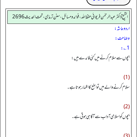
الشیخ ڈاکٹر عبد الرحمٰن فریوائی حفظ اللہ، فوائد و مسائل، سنن ترمذی، تحت الحديث 2696
اردو حاشہ:
وضاحت:
1؎:
بچوں سے سلام کرنے میں کئی فائدے ہیں:
(1)
سلام کرنے والے میں تواضع کا اظہار ہوتا ہے۔
(2)
بچوں کو اسلامی آداب سے آگاہی ہوتی ہے۔
(3)