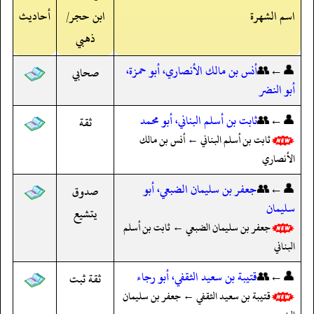
اسم الشهرة
ابن حجر/
أحاديث
ذهبي
👤←👥
أنس بن مالك الأنصاري، أبو حمزة،
صحابي
أبو النضر
👤←👥
ثابت بن أسلم البناني، أبو محمد
ثقة
ثابت بن أسلم البناني ← أنس بن مالك
الأنصاري
👤←👥
جعفر بن سليمان الضبعي، أبو
صدوق
سليمان
يتشيع
جعفر بن سليمان الضبعي ← ثابت بن أسلم
البناني
👤←👥
قتيبة بن سعيد الثقفي، أبو رجاء
ثقة ثبت
قتيبة بن سعيد الثقفي ← جعفر بن سليمان