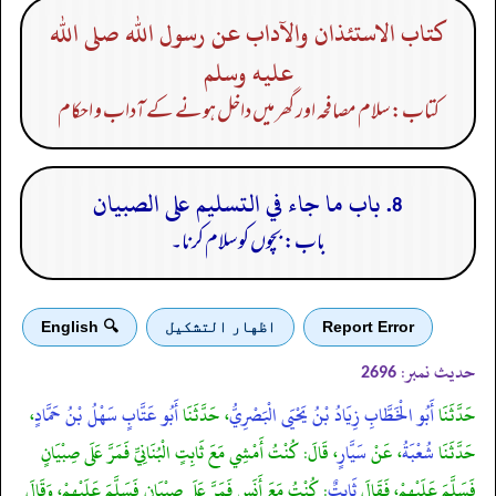
كتاب الاستئذان والآداب عن رسول الله صلى الله
عليه وسلم
کتاب: سلام مصافحہ اور گھر میں داخل ہونے کے آداب و احکام
8. باب ما جاء في التسليم على الصبيان
باب: بچوں کو سلام کرنا۔
Report Error
اظهار التشكيل
🔍 English
حدیث نمبر:
2696
حَدَّثَنَا
أَبُو الْخَطَّابِ زِيَادُ بْنُ يَحْيَى الْبَصْرِيُّ
، حَدَّثَنَا
أَبُو عَتَّابٍ سَهْلُ بْنُ حَمَّادٍ
،
حَدَّثَنَا
شُعْبَةُ
، عَنْ
سَيَّارٍ
، قَالَ: كُنْتُ أَمْشِي مَعَ ثَابِتٍ الْبُنَانِيِّ فَمَرَّ عَلَى صِبْيَانٍ
فَسَلَّمَ عَلَيْهِمْ، فَقَالَ
ثَابِتٌ
: كُنْتُ مَعَ أَنَسٍ فَمَرَّ عَلَى صِبْيَانٍ فَسَلَّمَ عَلَيْهِمْ، وَقَالَ