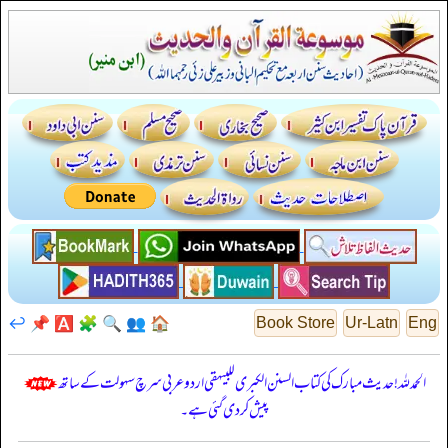
↩️
📌
🅰️
🧩
🔍
👥
🏠
Book Store
Ur-Latn
Eng
الحمدللہ! حدیث مبارک کی کتاب السنن الكبرى للبيهقي اردو عربی سرچ سہولت کے ساتھ
پیش کر دی گئی ہے۔