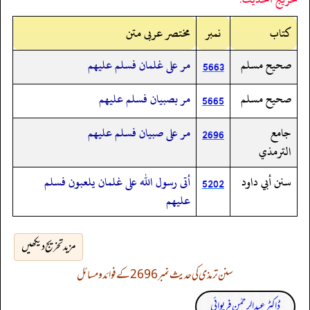
کتاب
نمبر
مختصر عربی متن
صحيح مسلم
مر على غلمان فسلم عليهم
5663
صحيح مسلم
مر بصبيان فسلم عليهم
5665
جامع
مر على صبيان فسلم عليهم
2696
الترمذي
سنن أبي داود
أتى رسول الله على غلمان يلعبون فسلم
5202
عليهم
مزید تخریج دیکھیں
سنن ترمذی کی حدیث نمبر 2696 کے فوائد و مسائل
ڈاکٹر عبدالرحمٰن فریوائی