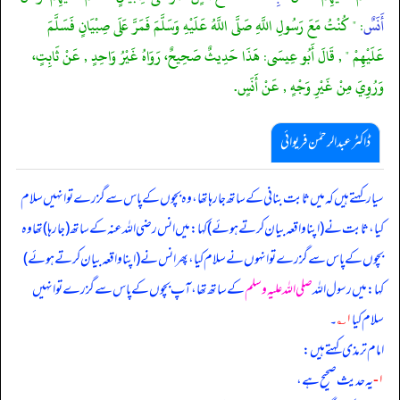
أَنَسٌ
: " كُنْتُ مَعَ رَسُولِ اللَّهِ صَلَّى اللَّهُ عَلَيْهِ وَسَلَّمَ فَمَرَّ عَلَى صِبْيَانٍ فَسَلَّمَ
عَلَيْهِمْ " , قَالَ أَبُو عِيسَى: هَذَا حَدِيثٌ صَحِيحٌ، رَوَاهُ غَيْرُ وَاحِدٍ , عَنْ ثَابِتٍ،
وَرُوِيَ مِنْ غَيْرِ وَجْهٍ , عَنْ أَنَسٍ.
ڈاکٹر عبدالرحمٰن فریوائی
سیار کہتے ہیں کہ
میں ثابت بنانی کے ساتھ جا رہا تھا، وہ بچوں کے پاس سے گزرے تو انہیں سلام
کیا، ثابت نے (اپنا واقعہ بیان کرتے ہوئے) کہا: میں انس رضی الله عنہ کے ساتھ (جا رہا) تھا وہ
بچوں کے پاس سے گزرے تو انہوں نے سلام کیا، پھر انس نے (اپنا واقعہ بیان کرتے ہوئے)
کہا: میں رسول اللہ
صلی اللہ علیہ وسلم
کے ساتھ تھا، آپ بچوں کے پاس سے گزرے تو انہیں
سلام کیا
۱؎
۔
امام ترمذی کہتے ہیں:
۱-
یہ حدیث صحیح ہے،