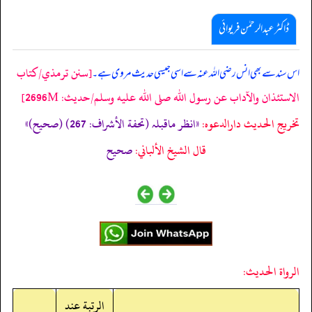
ڈاکٹر عبدالرحمٰن فریوائی
[سنن ترمذي/كتاب
اس سند سے بھی
انس رضی الله عنہ سے اسی جیسی حدیث مروی ہے۔
الاستئذان والآداب عن رسول الله صلى الله عليه وسلم/حدیث: 2696M]
تخریج الحدیث دارالدعوہ:
«انظر ماقبلہ (تحفة الأشراف: 267) (صحیح)»
قال الشيخ الألباني:
صحيح
الرواة الحديث:
الرتبة عند