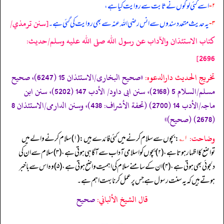
۲-
اسے کئی لوگوں نے ثابت سے روایت کیا ہے،
[سنن ترمذي/
۳-
یہ حدیث متعدد سندوں سے انس رضی الله عنہ سے بھی روایت کی گئی ہے۔
كتاب الاستئذان والآداب عن رسول الله صلى الله عليه وسلم/حدیث:
2696]
تخریج الحدیث دارالدعوہ:
«صحیح البخاری/الاستئذان 15 (6247)، صحیح
مسلم/السلام 5 (2168)، سنن ابی داود/ الأدب 147 (5202)، سنن ابن
ماجہ/الأدب 14 (2700) (تحفة الأشراف: 438)، وسنن الدارمی/الاستئذان 8
(2678) (صحیح)»
وضاحت:
۱؎
: بچوں سے سلام کرنے میں کئی فائدے ہیں: (۱) سلام کرنے والے میں
تواضع کا اظہار ہوتا ہے، (۲) بچوں کو اسلامی آداب سے آگاہی ہوتی ہے، (۳) سلام سے ان کی
دلجوئی بھی ہوتی ہے، (۴) ان کے سامنے سلام کی اہمیت واضح ہوتی ہے، (۵) وہ اس سے باخبر
ہوتے ہیں کہ یہ سنت رسول ہے جس پر عمل کرنا بہت اہم ہے۔
قال الشيخ الألباني:
صحيح