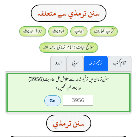
سنن ترمذي سے متعلقہ
کتاب تعارف
ابواب
احادیث
رواۃ الحدیث
سوانح حیات: امام ترمذی رحمہ اللہ
تمام کتب
ترقیم شاملہ
عربی
اردو
سنن ترمذی میں ترقیم شاملہ سے تلاش کل احادیث (3956)
حدیث نمبر لکھیں:
سنن ترمذي