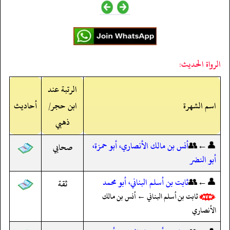
الرواة الحديث:
الرتبة عند
اسم الشهرة
ابن حجر/
أحاديث
ذهبي
👤←👥
أنس بن مالك الأنصاري، أبو حمزة،
صحابي
أبو النضر
👤←👥
ثابت بن أسلم البناني، أبو محمد
ثقة
ثابت بن أسلم البناني ← أنس بن مالك
الأنصاري